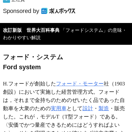
Sponsored by
改訂新版 世界大百科事典
「フォードシステム」の意味・
わかりやすい解説
フォード・システム
Ford system
H.フォードが創始した
フォード・モーター
社（1903
創設）において実施した経営管理方式。フォード
は，それまで金持ちのためのぜいたく品であった自
動車を大衆のための
実用車
として
設計
・
製造
・販売
した。これが，モデルT（T型フォード）である。
〈安価でかつ量産できるためにはどうすればよい