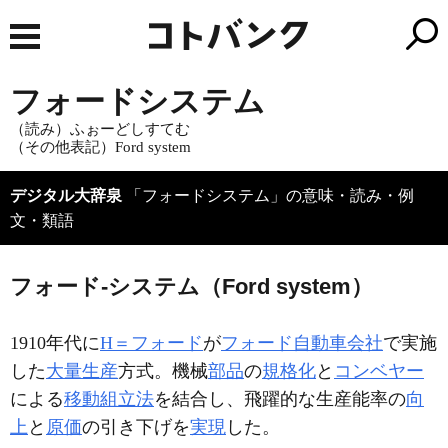
フォードシステム
（読み）ふぉーどしすてむ
（その他表記）Ford system
デジタル大辞泉
「フォードシステム」の意味・読み・例
文・類語
フォード‐システム（Ford system）
1910年代に
H＝フォード
が
フォード自動車会社
で実施
した
大量生産
方式。機械
部品
の
規格化
と
コンベヤー
による
移動組立法
を結合し、飛躍的な生産能率の
向
上
と
原価
の引き下げを
実現
した。