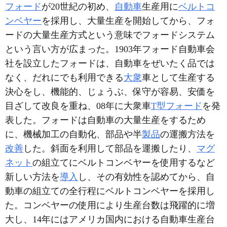
フォード
が20世紀の初め、
自動車
生産用に
ベルトコ
ンベヤー
を採用し、大量生産を開始してから、フォ
ードの大量生産方式という意味でフォードシステム
という言い方が広まった。1903年フォード自動車会
社を設立したフォードは、自動車をぜいたく品では
なく、だれにでも利用できる
大衆
車として生産する
決心をし、機能的、じょうぶ、保守が容易、安価を
目ざして改良を重ね、08年に大衆車
T型フォード
を発
表した。フォードは自動車の大量生産をするため
に、機械加工の自動化、部品や半
製品
の運搬方法を
改善
した。斜面を利用して部品を運搬したり、
マグ
ネット
の組立てにベルトコンベヤーを使用するなど
新しい方法を
導入
し、その有効性を認めてから、自
動車の組立ての全行程にベルトコンベヤーを採用し
た。コンベヤーの使用により生産台数は飛躍的に増
大し、14年にはアメリカ国内における自動車生産台