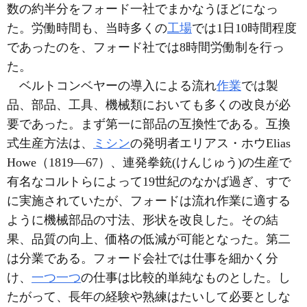
数の約半分をフォード一社でまかなうほどになっ
た。労働時間も、当時多くの
工場
では1日10時間程度
であったのを、フォード社では8時間労働制を行っ
た。
ベルトコンベヤーの導入による流れ
作業
では製
品、部品、工具、機械類においても多くの改良が必
要であった。まず第一に部品の互換性である。互換
式生産方法は、
ミシン
の発明者エリアス・ホウElias
Howe（1819―67）、連発拳銃(けんじゅう)の生産で
有名なコルトらによって19世紀のなかば過ぎ、すで
に実施されていたが、フォードは流れ作業に適する
ように機械部品の寸法、形状を改良した。その結
果、品質の向上、価格の低減が可能となった。第二
は分業である。フォード会社では仕事を細かく分
け、
一つ一つ
の仕事は比較的単純なものとした。し
たがって、長年の経験や熟練はたいして必要としな