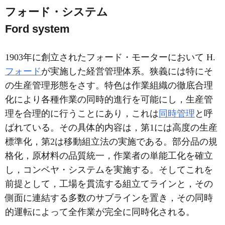
フォード・システム
Ford system
1903年に創立されたフォード・モーターにおいて H.
フォード
が実施した経営管理体系。狭義には特にそ
の生産管理形態をさす。特色は作業組織の徹底合理
化により各種作業の同時的進行を可能にし，生産管
理を合理的に行うことにあり，これは
同時管理
と呼
ばれている。その具体的内容は，第1には高度の生産
標準化，第2は移動組立法の実施である。部分品の規
格化，原材料の品質統一，作業者の単能工化を確立
し，コンベヤ・システムを実施する。そしてこれを
前提として，工場を貫流する組立てラインと，その
側面に連結する多数のサブラインを置き，その同時
的運転によって全作業が完全に同時化される。