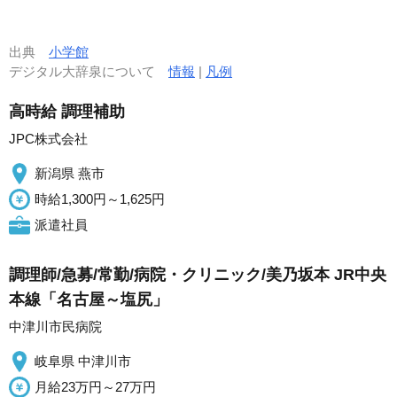
出典
小学館
デジタル大辞泉について
情報
|
凡例
高時給 調理補助
JPC株式会社
新潟県 燕市
時給1,300円～1,625円
派遣社員
調理師/急募/常勤/病院・クリニック/美乃坂本 JR中央
本線「名古屋～塩尻」
中津川市民病院
岐阜県 中津川市
月給23万円～27万円