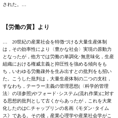
された。…
【労働の質】より
… 20世紀の産業社会を特徴づける大量生産体制
は，その効率性により〈豊かな社会〉実現の原動力
となったが，他方では労働の単調化･無意味化，生産
組織における権威主義と抑圧性を強める傾向をも
ち，いわゆる労働疎外を生み出すとの批判をも招い
た。こうした批判は，大量生産体制の二つの支柱，
すなわち，テーラー主義の管理思想(〈
科学的管理
法
〉の項参照)や
フォード･システム
(流れ作業)に対す
る思想的批判として古くからあったが，これを大衆
化したのはC.チャップリンの名画《
モダン･タイム
ス
》である。その後，産業心理学や産業社会学がこ