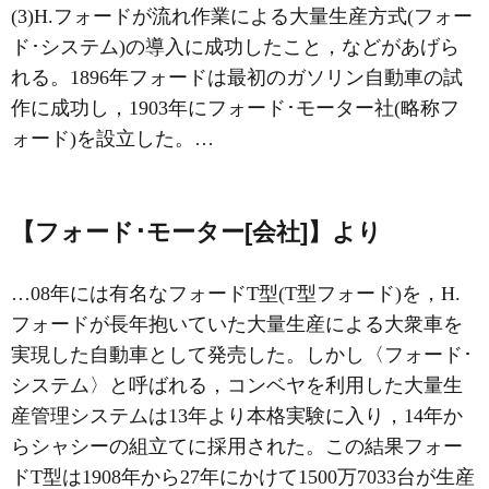
(3)H.フォードが流れ作業による大量生産方式(
フォー
ド･システム
)の導入に成功したこと，などがあげら
れる。1896年フォードは最初のガソリン自動車の試
作に成功し，1903年に
フォード･モーター
社(略称フ
ォード)を設立した。…
【フォード･モーター[会社]】より
…08年には有名なフォードT型(T型フォード)を，H.
フォードが長年抱いていた大量生産による大衆車を
実現した自動車として発売した。しかし〈
フォード･
システム
〉と呼ばれる，コンベヤを利用した大量生
産管理システムは13年より本格実験に入り，14年か
らシャシーの組立てに採用された。この結果フォー
ドT型は1908年から27年にかけて1500万7033台が生産