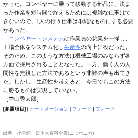
かった。コンベヤーに乗って移動する部品に、決ま
った作業を短時間で終えるためには複雑な仕事はで
きないので、1人の行う仕事は単純なものにする必要
があった。
コンベヤー・システム
は作業員の怠業を一掃し、
工場全体をシステム化し
生産性
の向上に役だった。
そのため、このような方法は機械工場のみならず各
方面で採用されることとなった。一方、働く人の人
間性を無視した方法であるという非難の声も出てき
た。しかし、生産性を考えると、今日でもこの方法
に勝るものは実現していない。
［中山秀太郎］
[参照項目]
|
オートメーション
|
フォード
|
フォード
出典
小学館 日本大百科全書(ニッポニカ)