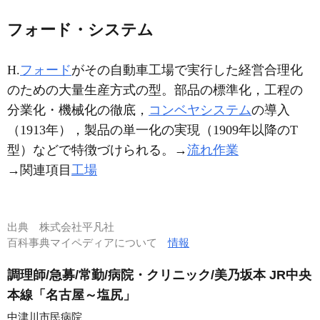
フォード・システム
H.
フォード
がその自動車工場で実行した経営合理化
のための大量生産方式の型。部品の標準化，工程の
分業化・機械化の徹底，
コンベヤシステム
の導入
（1913年），製品の単一化の実現（1909年以降のT
型）などで特徴づけられる。→
流れ作業
→関連項目
工場
出典
株式会社平凡社
百科事典マイペディアについて
情報
調理師/急募/常勤/病院・クリニック/美乃坂本 JR中央
本線「名古屋～塩尻」
中津川市民病院