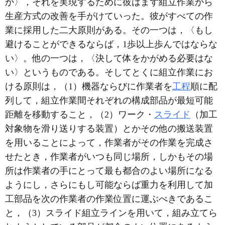
か〉，それを実現するために彼はまず組立作業から
生産方式の改善を手がけていった。彼がすべての作
業に採用した二大原則がある。その一つは，〈もし
避けることができるならば，1歩以上歩んではならな
い〉。他の一つは，〈決して体をかがめる必要はな
い〉というものである。そしてとくに組立作業にお
ける原則は，（1）機器ならびに作業者を
工程
順に配
列して，組立作業間それぞれの構成部品が最短可能
距離を移動すること，（2）ワーク・
スライド
（加工
対象物を滑り送りする装置）とかその他の搬送装置
を用いることによって，作業者がその作業を完成さ
せたとき，作業者がいつも同じ場所，しかもその場
所は作業者の手にとって最も都合のよい場所になる
ようにし，さらにもし可能ならば重力を利用して加
工部品を次の作業者の作業位置に運ぶべきであるこ
と，（3）スライド組立ラインを用いて，組み立てら