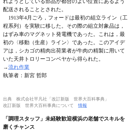
れようとしている部品が都合のよい位置にあるよう
配送されることとされた。
1913年4月ごろ，フォードは最初の組立ライン（工
程系列）を実験に移した。その際の組立対象品は，
はずみ車のマグネット発電機であった。これは，最
初の〈移動（生産）ライン〉であった。このアイデ
アは，シカゴの精肉出荷業者が牛肉の精製に用いて
いた天井トロリーコンベヤから得られた。
→
流れ作業
執筆者：
新宮 哲郎
出典
株式会社平凡社「改訂新版 世界大百科事典」
改訂新版 世界大百科事典について
情報
「調理スタッフ」未経験歓迎横浜の老舗でスキルを
磨くチャンス