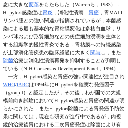
念に大きな
変革
をもたらした（Warrenら，1983）．
H. pylori感染症は
胃炎
，消化性潰瘍，
胃癌
，胃MALT
リンパ腫との強い関連が指摘されているが，本菌感
染による最も基本的な胃粘膜変化は多核白血球，リ
ンパ球および形質細胞などの炎症細胞浸潤を主体と
する組織学的慢性胃炎である．胃粘膜への持続感染
が上部消化管疾患の臨床経過に大きく
関与
し，また
除菌
治療は消化性潰瘍再発を抑制することが判明し
ている（NIH Consensus Development Panel，1994）．
一方，H. pylori感染と胃癌の強い関連性が注目され
WHO
/
IARC
は1994年にH. pyloriを確実な発癌因子
（group I）と認定したが，その後，わが国での大規
模前向き試験においてH. pylori感染と胃癌の関連が明
らかにされた．またH. pylori除菌による胃発癌予防効
果に関しては，現在も研究が進行中であるが，内視
鏡的治療後胃における二次胃癌発症は除菌により有