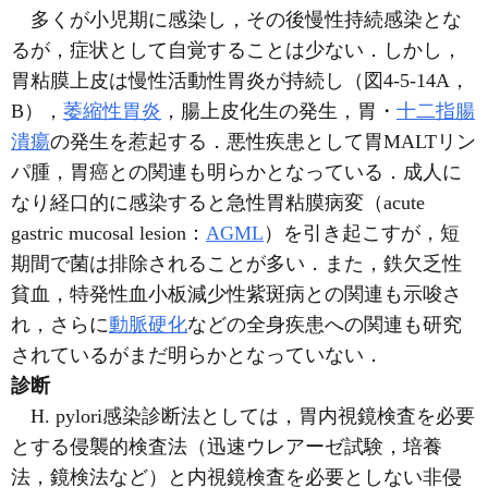
多くが小児期に感染し，その後慢性持続感染とな
るが，症状として自覚することは少ない．しかし，
胃粘膜上皮は慢性活動性胃炎が持続し（図4-5-14A，
B），
萎縮性胃炎
，腸上皮化生の発生，胃・
十二指腸
潰瘍
の発生を惹起する．悪性疾患として胃MALTリン
パ腫，胃癌との関連も明らかとなっている．成人に
なり経口的に感染すると急性胃粘膜病変（acute
gastric mucosal lesion：
AGML
）を引き起こすが，短
期間で菌は排除されることが多い．また，鉄欠乏性
貧血，特発性血小板減少性紫斑病との関連も示唆さ
れ，さらに
動脈硬化
などの全身疾患への関連も研究
されているがまだ明らかとなっていない．
診断
H. pylori感染診断法としては，胃内視鏡検査を必要
とする侵襲的検査法（迅速ウレアーゼ試験，培養
法，鏡検法など）と内視鏡検査を必要としない非侵