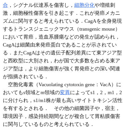
合
，シグナル伝達系を傷害し，
細胞分化
や増殖刺
激，細胞極性傷害を引き起こす．これが発癌メカニ
ズムに関与すると考えられている．CagAを全身発現
するトランスジェニックマウス（transgenic mouse）
において胃癌，造血系腫瘍などの発生が認められ，
CagAは細菌由来発癌蛋白であることが示されてい
る．またCagAはその遺伝子配列差異にて東アジア型
と西欧型に大別され，わが国で大多数を占める東ア
ジア型は，より細胞傷害が強く胃発癌との深い関連
が指摘されている．
空胞化毒素（Vacuolating cytotoxin gene：VacA）に
おいてもs領域とm領域の
変異
によってs1，2，m1，2
に分けられ，s1/m1株が最も高いサイトトキシン活性
を有するとされる． その他の細菌因子や，宿主，
環境因子，感染持続期間などが複合して胃粘膜傷害
に関与しているものと考えられている．