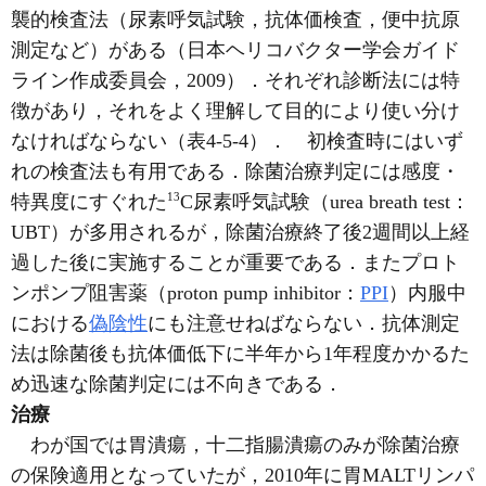
襲的検査法（尿素呼気試験，抗体価検査，便中抗原
測定など）がある（日本ヘリコバクター学会ガイド
ライン作成委員会，2009）．それぞれ診断法には特
徴があり，それをよく理解して目的により使い分け
なければならない（表4-5-4）． 初検査時にはいず
れの検査法も有用である．除菌治療判定には感度・
13
特異度にすぐれた
C尿素呼気試験（urea breath test：
UBT）が多用されるが，除菌治療終了後2週間以上経
過した後に実施することが重要である．またプロト
ンポンプ阻害薬（proton pump inhibitor：
PPI
）内服中
における
偽陰性
にも注意せねばならない．抗体測定
法は除菌後も抗体価低下に半年から1年程度かかるた
め迅速な除菌判定には不向きである．
治療
わが国では胃潰瘍，十二指腸潰瘍のみが除菌治療
の保険適用となっていたが，2010年に胃MALTリンパ