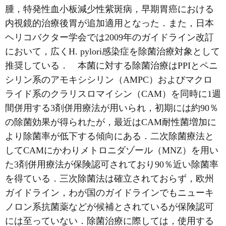
腫，特発性血小板減少性紫斑病，早期胃癌における
内視鏡的治療後胃が追加適用となった．また，日本
ヘリコバクター学会では2009年のガイドライン改訂
において，広くH. pylori感染症を除菌治療対象として
推奨している． 本菌に対する除菌治療はPPIとペニ
シリン系のアモキシシリン（AMPC）およびマクロ
ライド系のクラリスロマイシン（CAM）を同時に1週
間併用する3剤併用療法が用いられ，初期には約90％
の除菌効果が得られたが，最近はCAM耐性菌増加に
より除菌率が低下する傾向にある．二次除菌療法と
してCAMにかわりメトロニダゾール（MNZ）を用い
た3剤併用療法が保険認可されており90％近い除菌率
を得ている．三次除菌法は確立されておらず，欧州
ガイドライン，わが国のガイドラインでもニューキ
ノロン系抗菌薬などが候補とされているが保険認可
には至っていない．除菌治療に際しては，使用する