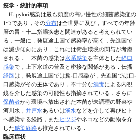
疫学・統計的事項
H. pylori感染は最も頻度の高い慢性の細菌感染症の
1つであり，その
分布
は全世界に及び，すべての年齢
層の胃・十二指腸疾患と関連があると考えられてい
る．一般に，発展途上国で感染率が高く，先進国で
は減少傾向にあり，これには衛生環境の関与が考慮
される． 本菌の感染は
水系感染
を主体とした
経口
感染
で，上下水道の普及と密接な関係がある．伝播
経路
は，発展途上国では糞-口感染が，先進国では口-
口感染がその主体であり，不十分な
消毒
による内視
鏡を介した感染の可能性も指摘されている．さらに
保菌者
から環境へ放出された本菌が未調理の野菜や
河川水，
井戸水
あるいは
湧水
などを介して再びヒト
へ感染する経路，また
ヒツジ
やネコなどの動物を介
した
感染経路
も推定されている．
臨床症状