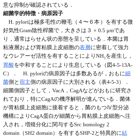
意な抑制が確認されている．
細菌学的特徴・病原因子
H. pyloriは極多毛性の鞭毛（４〜６本 ）を有する微
好気性Gram陰性桿菌で，大きさは３ × 0.5 μmであ
り，通常はらせん状の形態を呈している．本菌は胃
粘液層および胃粘膜上皮細胞の
表層
に密着して強力
なウレアーゼ活性を有することによりNH
を産生し，
3
胃酸
を中和することにより生息している（図4-5-13A-
C）． H. pyloriの病原因子は多数あるが，おもに
細
菌
側と
宿主
側の病原因子に大別される（表4-5-3）．
細菌側因子として，VacA，CagAなどがおもに研究さ
れており，特にCagAの機序解明が進んでいる．菌体
が胃粘膜上皮細胞に接着すると，菌のもつⅣ型分泌
機構によりCagA蛋白が細菌から胃粘膜上皮細胞へ注
入され，増殖分化に関与するSrc homology 2
domain（SH2 domain）を有するSHP-2と特異的に
結