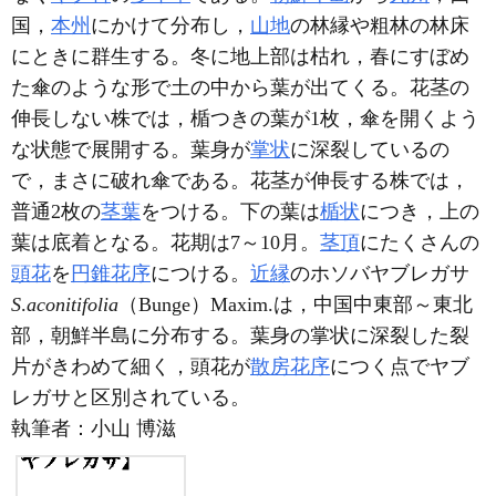
国，
本州
にかけて分布し，
山地
の林縁や粗林の林床
にときに群生する。冬に地上部は枯れ，春にすぼめ
た傘のような形で土の中から葉が出てくる。花茎の
伸長しない株では，楯つきの葉が1枚，傘を開くよう
な状態で展開する。葉身が
掌状
に深裂しているの
で，まさに破れ傘である。花茎が伸長する株では，
普通2枚の
茎葉
をつける。下の葉は
楯状
につき，上の
葉は底着となる。花期は7～10月。
茎頂
にたくさんの
頭花
を
円錐花序
につける。
近縁
のホソバヤブレガサ
S
.
aconitifolia
（Bunge）Maxim.は，中国中東部～東北
部，朝鮮半島に分布する。葉身の掌状に深裂した裂
片がきわめて細く，頭花が
散房花序
につく点でヤブ
レガサと区別されている。
執筆者：
小山 博滋