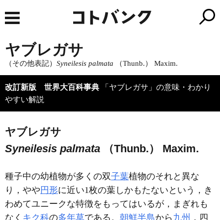
ヤブレガサ
（その他表記）
Syneilesis palmata
（Thunb.） Maxim.
改訂新版 世界大百科事典
「ヤブレガサ」の意味・わかり
やすい解説
ヤブレガサ
Syneilesis palmata
（Thunb.） Maxim.
種子中の幼植物が多くの双
子葉
植物のそれと異な
り，やや
円形
に近い1枚の葉しかもたないという，き
わめてユニークな特徴をもってはいるが，まぎれも
なく
キク科
の
多年草
である。
朝鮮半島
から
九州
，四