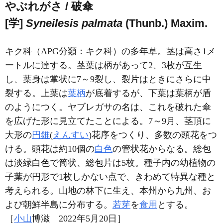
やぶれがさ / 破傘
[学]
Syneilesis palmata
(Thunb.) Maxim.
キク科（APG分類：キク科）の多年草。茎は高さ1メ
ートルに達する。茎葉は柄があって2、3枚が互生
し、葉身は掌状に7～9裂し、裂片はときにさらに中
裂する。上葉は
葉柄
が底着するが、下葉は葉柄が盾
のようにつく。ヤブレガサの名は、これを破れた傘
を広げた形に見立てたことによる。7～9月、茎頂に
大形の
円錐
(
えんすい
)花序をつくり、多数の頭花をつ
ける。頭花は約10個の
白色
の管状花からなる。総包
は淡緑白色で筒状、総包片は5枚。種子内の幼植物の
子葉が円形で1枚しかない点で、きわめて特異な種と
考えられる。山地の林下に生え、本州から九州、お
よび朝鮮半島に分布する。
若芽
を
食用
とする。
［
小山
博滋 2022年5月20日］