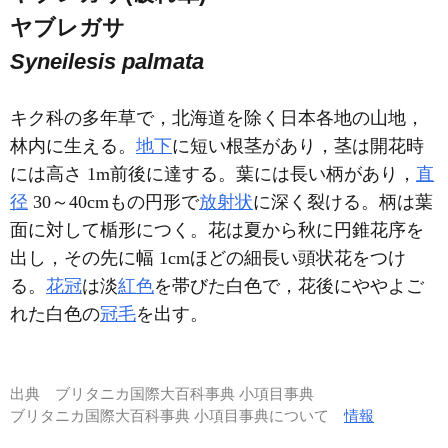
ヤブレガサ
Syneilesis palmata
キク科の多年草で，北海道を除く日本各地の山地，
林内に生える。
地下
に短い根茎があり，茎は開花時
には高さ 1m前後に達する。葉には長い柄があり，
直
径
30～40cmもの円形で
放射状
に深く裂ける。柄は葉
面に対して楯形につく。花は夏から秋に円錐花序を
出し，その先に幅 1cmほどの細長い頭状花をつけ
る。
花冠
は淡
紅色
を帯びた白色で，花後にややよご
れた白色の
冠毛
を出す。
出典
ブリタニカ国際大百科事典 小項目事典
ブリタニカ国際大百科事典 小項目事典について
情報