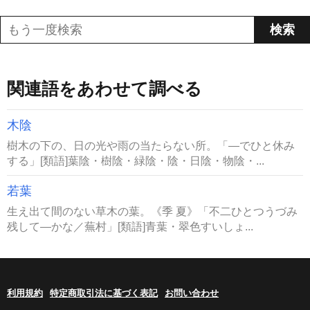
関連語をあわせて調べる
木陰
樹木の下の、日の光や雨の当たらない所。「―でひと休み
する」[類語]葉陰・樹陰・緑陰・陰・日陰・物陰・...
若葉
生え出て間のない草木の葉。《季 夏》「不二ひとつうづみ
残して―かな／蕪村」[類語]青葉・翠色すいしょ...
利用規約
特定商取引法に基づく表記
お問い合わせ