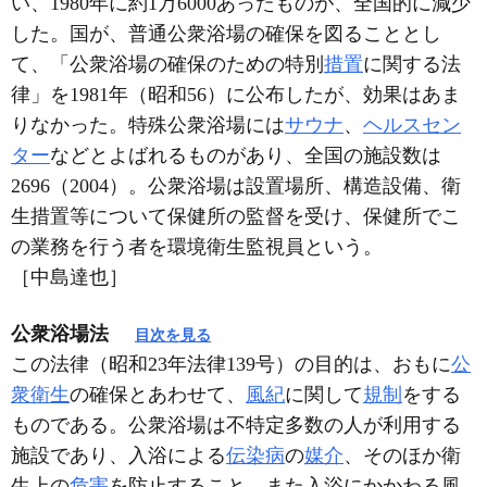
い、1980年に約1万6000あったものが、全国的に減少
した。国が、普通公衆浴場の確保を図ることとし
て、「公衆浴場の確保のための特別
措置
に関する法
律」を1981年（昭和56）に公布したが、効果はあま
りなかった。特殊公衆浴場には
サウナ
、
ヘルスセン
ター
などとよばれるものがあり、全国の施設数は
2696（2004）。公衆浴場は設置場所、構造設備、衛
生措置等について保健所の監督を受け、保健所でこ
の業務を行う者を環境衛生監視員という。
［中島達也］
公衆浴場法
目次を見る
この法律（昭和23年法律139号）の目的は、おもに
公
衆衛生
の確保とあわせて、
風紀
に関して
規制
をする
ものである。公衆浴場は不特定多数の人が利用する
施設であり、入浴による
伝染病
の
媒介
、そのほか衛
生上の
危害
を防止すること、また入浴にかかわる風