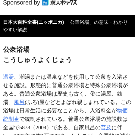
Sponsored by
日本大百科全書(ニッポニカ)
「公衆浴場」の意味・わかり
やすい解説
公衆浴場
こうしゅうよくじょう
温湯
、潮湯または温泉などを使用して公衆を入浴さ
せる施設。形態的に普通公衆浴場と特殊公衆浴場が
ある。普通公衆浴場は歴史も古く、俗に湯屋、銭
湯、
風呂
(ふろ)屋などとよばれ親しまれている。この
浴場は日常生活に必要なことから、入浴料金が
物価
統制令
で統制されている。普通公衆浴場の施設数は
全国で5878（2004）である。自家風呂の
普及
に伴