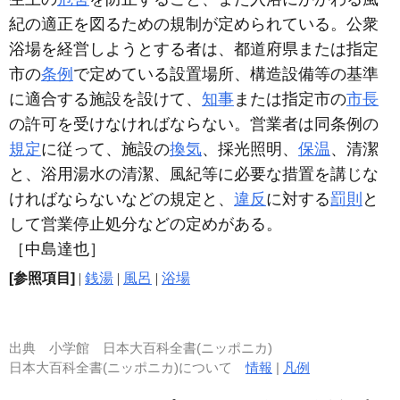
紀の適正を図るための規制が定められている。公衆
浴場を経営しようとする者は、都道府県または指定
市の
条例
で定めている設置場所、構造設備等の基準
に適合する施設を設けて、
知事
または指定市の
市長
の許可を受けなければならない。営業者は同条例の
規定
に従って、施設の
換気
、採光照明、
保温
、清潔
と、浴用湯水の清潔、風紀等に必要な措置を講じな
ければならないなどの規定と、
違反
に対する
罰則
と
して営業停止処分などの定めがある。
［中島達也］
[参照項目]
|
銭湯
|
風呂
|
浴場
出典
小学館 日本大百科全書(ニッポニカ)
日本大百科全書(ニッポニカ)について
情報
|
凡例