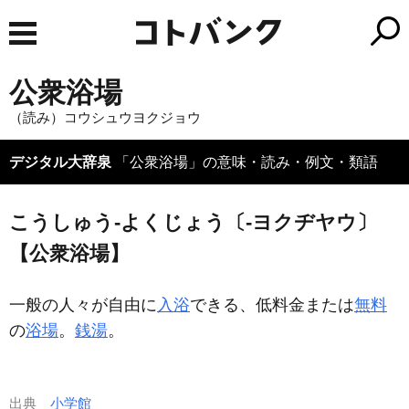
公衆浴場
（読み）コウシュウヨクジョウ
デジタル大辞泉
「公衆浴場」の意味・読み・例文・類語
こうしゅう‐よくじょう〔‐ヨクヂヤウ〕
【公衆浴場】
一般の人々が自由に
入浴
できる、低料金または
無料
の
浴場
。
銭湯
。
出典
小学館