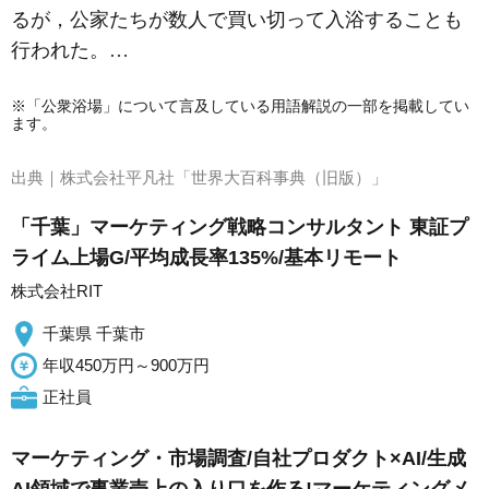
るが，公家たちが数人で買い切って入浴することも
行われた。…
※「公衆浴場」について言及している用語解説の一部を掲載してい
ます。
出典｜
株式会社平凡社「世界大百科事典（旧版）」
「千葉」マーケティング戦略コンサルタント 東証プ
ライム上場G/平均成長率135%/基本リモート
株式会社RIT
千葉県 千葉市
年収450万円～900万円
正社員
マーケティング・市場調査/自社プロダクト×AI/生成
AI領域で事業売上の入り口を作る!マーケティングメ