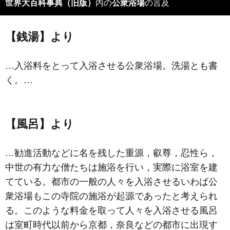
世界大百科事典（旧版）
内の
公衆浴場
の言及
【銭湯】より
…入浴料をとって入浴させる公衆浴場。洗湯とも書
く。…
【風呂】より
…勧進活動などに名を残した重源，叡尊，忍性ら，
中世の有力な僧たちは施浴を行い，実際に浴室を建
てている。都市の一般の人々を入浴させるいわば公
衆浴場もこの寺院の施浴が起源であったと考えられ
る。このような料金を取って人々を入浴させる風呂
は室町時代以前から京都，奈良などの都市に出現す