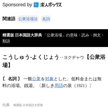
Sponsored by
関連語
公衆浴場法
名詞
精選版 日本国語大辞典
「公衆浴場」の意味・読み・例文・
類語
こうしゅう‐よくじょう
【公衆浴
‥ヨクヂャウ
場】
〘 名詞 〙
一般
公衆
を
対象
とした、低料金または無
料の浴場。銭湯。〔新しき
用語
の泉（1921）〕
出典
精選版 日本国語大辞典