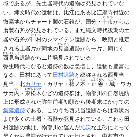
域であるが、先土器時代の遺物は発見されていな
ひえ
い。縄文時代の遺物は、
比江
にある比江廃寺付近の
とおち
微高地からチャート製の石錐が、国分・
十市
からは
磨製石斧が発見されている。また縄文時代後期の土
たむら
器や石斧が
田村
のシマイテン遺跡から、晩期と推定
けんとう
される土器片が同地の
見当
遺跡から一片、同じく
にしけんとう
西見当
遺跡から二片発見されている。
弥生時代になると遺跡の数は急増し、遺物も豊富に
なる。田村にあって
田村遺跡
と総称される西見当・
かき
もと
しようぜん
じよう
見当・北
カリヤ
・カリヤ・
柿
ノ
本
・
正善
・
城
・ワカ
ない
ひがしまつぎ
サカ
内
・
東松木
などの遺跡群は、物部川の自然堤防
上に形成された弥生前期初頭から後期末にかけての
集落遺跡
である。このうち西見当遺跡からは環濠お
よび多くの土器・石器が発見されている。これら田
村遺跡の地は、物部川の運んだ
肥沃
な土砂によって
早くから農耕が行われていた地とされ、中村市の