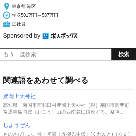
東京都 港区
年収501万円～587万円
正社員
Sponsored by
関連語をあわせて調べる
豊岡上天神社
高知県：南国市西和田村豊岡上天神社［現］南国市岡豊町
常通寺島岡豊（おこう）山の西南麓に鎮座する。祭神...
しようぜん
ものさびしい。晋・陶潜〔五柳先生伝〕(くわんと)（方丈）