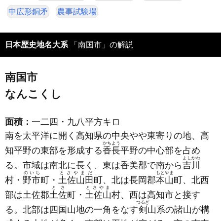
中広形銅矛
農事試験場
日本歴史地名大系
「南国市」の解説
南国市
なんこくし
面積：
一二四・九八平方キロ
南を太平洋に開く高知県の中央やや東寄りの地、高
かちよう
知平野の東部を形成する
香長
平野の中心部を占め
よしかわ
る。市域は南北に長く、東は香美郡で南から
吉川
のいち
とさやまだ
もとやま
村・
野市
町・
土佐山田
町、北は長岡郡
本山
町、北西
とさ
とさやま
部は土佐郡
土佐
町・
土佐山
村、西は高知市と接す
つるぎ
る。北部は四国山地の一角をなす
剣
山系の諸山が構