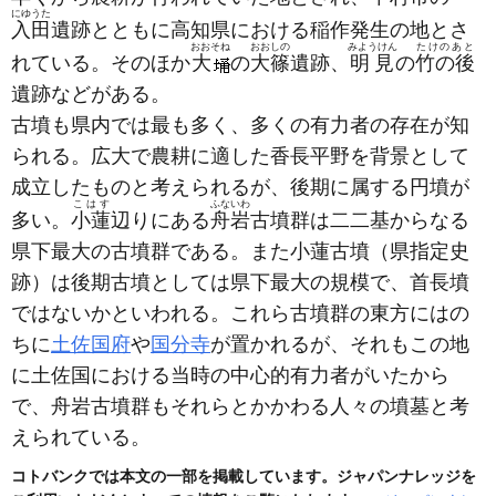
にゆうた
入田
遺跡とともに高知県における稲作発生の地とさ
おおそね
おおしの
みようけん
たけのあと
れている。そのほか
大
の
大篠
遺跡、
明見
の
竹の後
遺跡などがある。
古墳も県内では最も多く、多くの有力者の存在が知
られる。広大で農耕に適した香長平野を背景として
成立したものと考えられるが、後期に属する円墳が
こはす
ふないわ
多い。
小蓮
辺りにある
舟岩
古墳群は二二基からなる
県下最大の古墳群である。また小蓮古墳
（県指定史
跡）
は後期古墳としては県下最大の規模で、首長墳
ではないかといわれる。これら古墳群の東方にはの
ちに
土佐国府
や
国分寺
が置かれるが、それもこの地
に土佐国における当時の中心的有力者がいたから
で、舟岩古墳群もそれらとかかわる人々の墳墓と考
えられている。
コトバンクでは本文の一部を掲載しています。ジャパンナレッジを