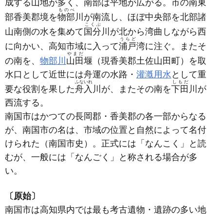
成する山地が多く、南部は平地が広がる。市の南東
ものべ
部香美郡境を
物部
川が南流し、ほぼ中央部を北部諸
こくぶ
山南側の水を集めて
国分
川が北から湾曲しながら西
うらど
に向かい、高知市域に入って
浦戸
湾に注ぐ。またそ
やまだ
の南を、
物部川
山田
堰
（現香美郡土佐山田町）
を取
水口として近世には舟運の水路・
灌漑用水
として重
ふないれ
しもだ
要な役割を果した
舟入
川が、またその南を
下田
川が
西流する。
南国市はかつての長岡郡・香美郡の各一部からなる
が、南国市の名は、市域の位置と自然によって名付
けられた
（南国市史）
。正式には「なんこく」と読
むが、一般には「なんごく」と称される場合が多
い。
〔原始〕
南国市は高知県内では最も考古遺物・遺跡の多い地