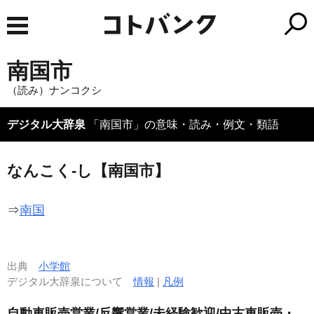
南国市
（読み）ナンコクシ
デジタル大辞泉
「南国市」の意味・読み・例文・類語
なんこく‐し【南国市】
⇒
南国
出典
小学館
デジタル大辞泉について
情報
|
凡例
自動車販売営業/反響営業/未経験歓迎/中古車販売・