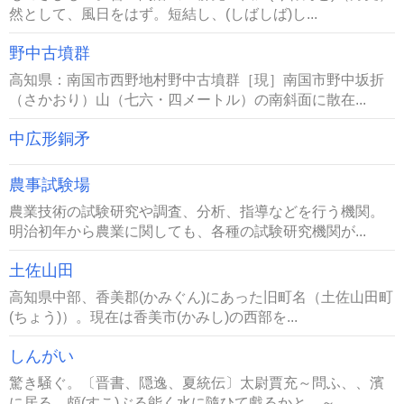
然として、風日をはず。短結し、(しばしば)し...
野中古墳群
高知県：南国市西野地村野中古墳群［現］南国市野中坂折
（さかおり）山（七六・四メートル）の南斜面に散在...
中広形銅矛
農事試験場
農業技術の試験研究や調査、分析、指導などを行う機関。
明治初年から農業に関しても、各種の試験研究機関が...
土佐山田
高知県中部、香美郡(かみぐん)にあった旧町名（土佐山田町
(ちょう)）。現在は香美市(かみし)の西部を...
しんがい
驚き騒ぐ。〔晋書、隠逸、夏統伝〕太尉賈充～問ふ、、濱
に居る。頗(すこ)ぶる能く水に隨ひて戲るかと。～...