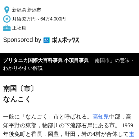
新潟県 新潟市
月給32万円～64万4,000円
正社員
Sponsored by
ブリタニカ国際大百科事典 小項目事典
「南国市」の意味・
わかりやすい解説
南国〔市〕
なんこく
一般に「なんごく」市と呼ばれる。
高知県
中部，高
知平野の東部，物部川の下流部右岸にある市。 1959
年後免町と香長，岡豊，野田，岩の4村が合体して
市