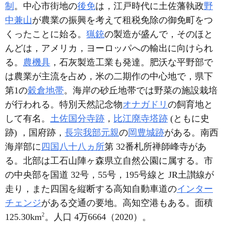
制
。中心市街地の
後免
は，江戸時代に土佐藩執政
野
中兼山
が農業の振興を考えて租税免除の御免町をつ
くったことに始る。
猟銃
の製造が盛んで，そのほと
んどは，アメリカ，ヨーロッパへの輸出に向けられ
る。
農機具
，石灰製造工業も発達。肥沃な平野部で
は農業が主流を占め，米の二期作の中心地で，県下
第1の
穀倉地帯
。海岸の砂丘地帯では野菜の施設栽培
が行われる。特別天然記念物
オナガドリ
の飼育地と
して有名。
土佐国分寺跡
，
比江廃寺塔跡
(ともに史
跡) ，国府跡，
長宗我部元親
の
岡豊城跡
がある。南西
海岸部に
四国八十八ヵ所
第 32番札所禅師峰寺があ
る。北部は工石山陣ヶ森県立自然公園に属する。市
の中央部を国道 32号，55号，195号線と JR土讃線が
走り，また四国を縦断する高知自動車道の
インター
チェンジ
がある交通の要地。高知空港もある。面積
2
125.30km
。人口 4万6664（2020）。