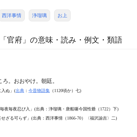
西洋事情
浄瑠璃
お上
「官府」の意味・読み・例文・類語
ころ。おおやけ。朝廷。
に入ぬ」(
出典
：
今昔物語集
（1120頃か）七)
毎夜毎夜忍び入」(出典：浄瑠璃・唐船噺今国性爺（1722）下)
ざる可らず」(出典：西洋事情（1866‐70）〈福沢諭吉〉二)
〕