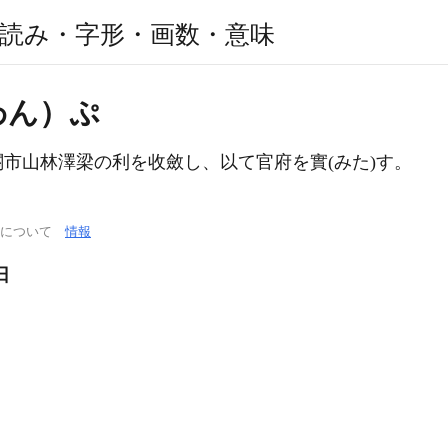
読み・字形・画数・意味
わん）ぷ
市山林澤梁の利を收斂し、以て官府を實(みた)す。
通について
情報
日