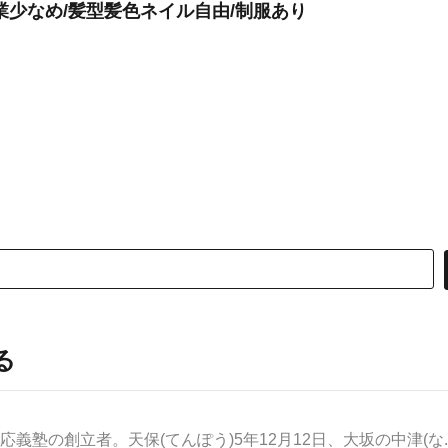
業少なめ/髪型髪色ネイル自由/制服あり
る
義塾の創立者。天保(てんぽう)5年12月12日、大坂の中津(な..