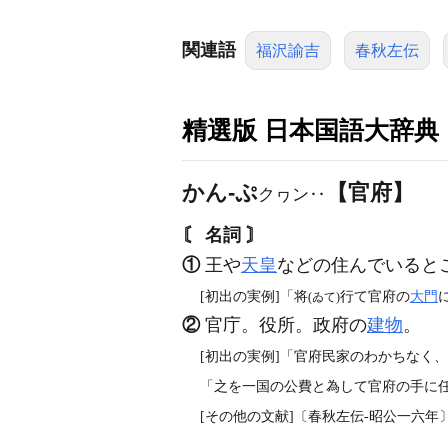
関連語
福沢諭吉
春秋左伝
精選版 日本国語大辞典
かん‐ぷ
【官府】
クヮン‥
〘 名詞 〙
①
王や
天皇
などの住んでいると
[初出の実例]「将
行て官府の
大門
(ゐて)
②
官庁。役所。政府の
建物
。
[初出の実例]「官府民家のわかちなく、
「之を一国の公費と為して官府の手に任せ
[その他の文献]〔春秋左伝‐昭公一六年