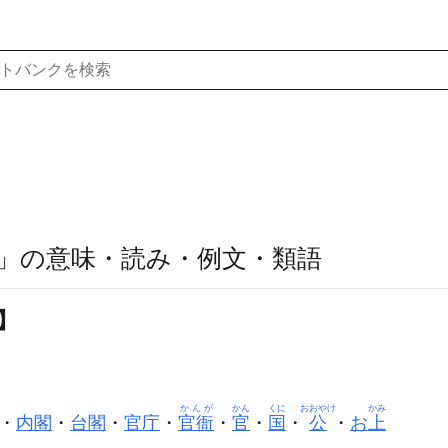
」の意味・読み・例文・類語
】
かんが
かん
くに
おおやけ
かみ
・
内閣
・
台閣
・
官庁
・
官衙
・
官
・
国
・
公
・
お
上