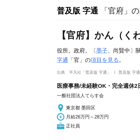
普及版 字通
「官府」の
【官府】かん（く
役所。政府。〔
墨子
、尚賢中〕關
字通
「官」の
項目を見る
。
出典
平凡社「普及版 字通」
普及版 字
医療事務/未経験OK・完全週休2
一般社団法人てらす会
東京都 墨田区
月給26万円～28万円
正社員