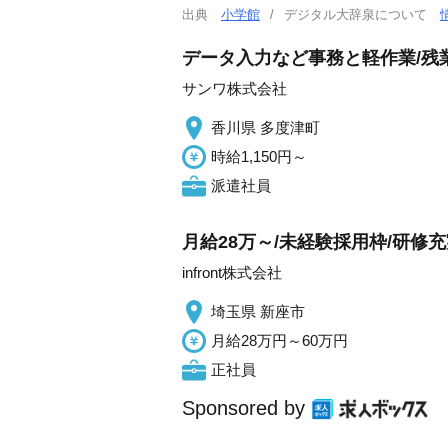
出典
小学館
デジタル大辞泉について
データ入力など事務と軽作業/残
サンワ株式会社
香川県 多度津町
時給1,150円～
派遣社員
月給28万～/未経験採用枠/研修
infront株式会社
埼玉県 新座市
月給28万円～60万円
正社員
Sponsored by