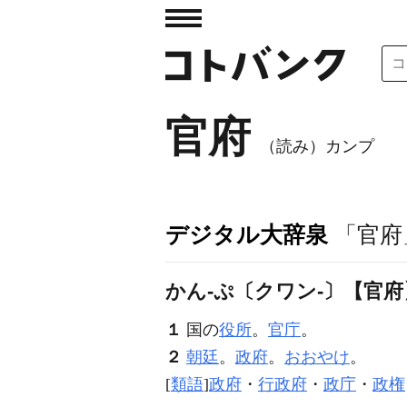
官府
（読み）カンプ
デジタル大辞泉
「官府
かん‐ぷ〔クワン‐〕【官府
１
国の
役所
。
官庁
。
２
朝廷
。
政府
。
おおやけ
。
[
類語
]
政府
・
行政府
・
政庁
・
政権