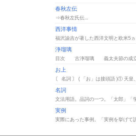
春秋左伝
⇒春秋左氏伝...
西洋事情
福沢諭吉が著した西洋文明と欧米5ヵ国
浄瑠璃
目次 古浄瑠璃 義太夫節の成立と
お上
〘 名詞 〙 ( 「お」は接頭語 )①
名詞
文法用語。品詞の一つ。「太郎」「学
実例
実際にあった事例。「実例を挙げて説