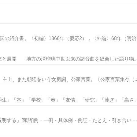
の紹介書。〈初編〉1866年（慶応2），〈外編〉68年（明治1）
展開 地方の浄瑠璃中世以来の諸音曲を総合した語り物。そ
 天皇、主上、また朝廷をいう女房詞、公家言葉。〔公家言葉集存（..
生」「本」「学校」「春」「友情」「研究」「泳ぎ」「高さ」な
明する」[類語]例・一例・具体例・例証・たとえ・引き合い・ケー