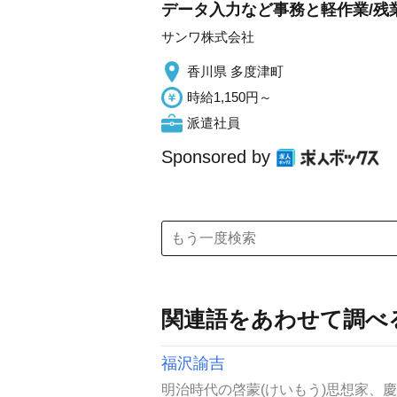
データ入力など事務と軽作業/残
サンワ株式会社
香川県 多度津町
時給1,150円～
派遣社員
Sponsored by
関連語をあわせて調べ
福沢諭吉
明治時代の啓蒙(けいもう)思想家、慶応