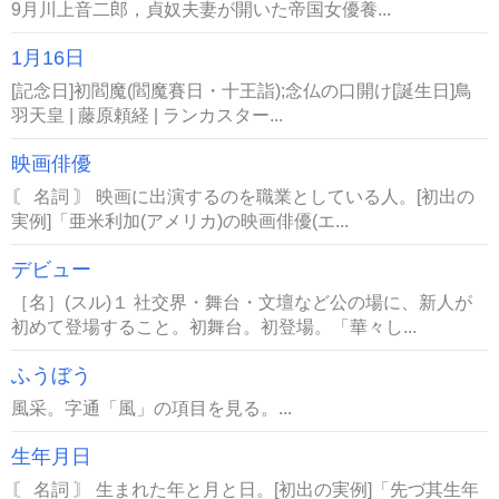
9月川上音二郎，貞奴夫妻が開いた帝国女優養...
1月16日
[記念日]初閻魔(閻魔賽日・十王詣);念仏の口開け[誕生日]鳥
羽天皇 | 藤原頼経 | ランカスター...
映画俳優
〘 名詞 〙 映画に出演するのを職業としている人。[初出の
実例]「亜米利加(アメリカ)の映画俳優(エ...
デビュー
［名］(スル)１ 社交界・舞台・文壇など公の場に、新人が
初めて登場すること。初舞台。初登場。「華々し...
ふうぼう
風采。字通「風」の項目を見る。...
生年月日
〘 名詞 〙 生まれた年と月と日。[初出の実例]「先づ其生年