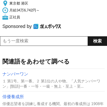
東京都 港区
月給34万6,742円～
正社員
Sponsored by
関連語をあわせて調べる
ナンバーワン
１ 第1号。第一番。２ 第1位の人や物。「人気ナンバーワ
ン」[類語]一番・一等・一級・無上・至上・至...
俳優養成所
俳優志望者を訓練し養成する機関。最初の養成所は 1908年