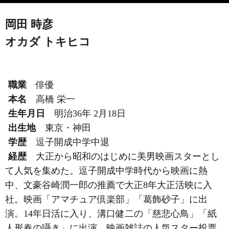
岡田 時彦
オカダ トキヒコ
職業
俳優
本名
高橋 栄一
生年月日
明治36年 2月18日
出生地
東京・神田
学歴
逗子開成中学中退
経歴
大正から昭和のはじめに美男映画スターとし
て人気を集めた。逗子開成中学時代から映画に熱
中、文豪谷崎潤一郎の推薦で大正8年大正活映に入
社。映画「アマチュア倶楽部」「葛飾砂子」に出
演。14年日活に入り、溝口健二の「慈悲心鳥」「紙
人形春の囁き」に出演、映画雑誌の人気スター投票