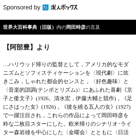
Sponsored by
世界大百科事典（旧版）
内の
岡田時彦
の言及
【阿部豊】より
…ハリウッド帰りの監督として，アメリカ的なモダ
ニズムとソフィスティケーションを〈現代劇〉に吹
きこみ，しゃれた都会的センスと，〈好色趣味〉と
〈音楽的諧調(テンポとリズム)〉にあふれた喜劇《京
子と倭文子》(1926。清水宏，伊藤大輔と競作)，《足
にさはった女》(1926)，《彼を繞る五人の女》(1927)
で一躍注目され，これらの作品によって岡田時彦を
粋な二枚目スターにした。欧米帰りのシナリオ･ライ
ター森岩雄を中心にした〈金曜会〉とともに〈日活