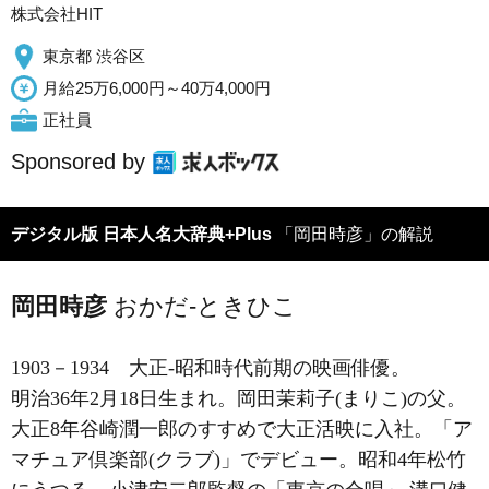
株式会社HIT
東京都 渋谷区
月給25万6,000円～40万4,000円
正社員
Sponsored by
デジタル版 日本人名大辞典+Plus
「岡田時彦」の解説
岡田時彦
おかだ-ときひこ
1903－1934
大正-昭和時代前期の映画俳優。
明治36年2月18日生まれ。岡田茉莉子(まりこ)の父。
大正8年谷崎潤一郎のすすめで大正活映に入社。「ア
マチュア倶楽部(クラブ)」でデビュー。昭和4年松竹