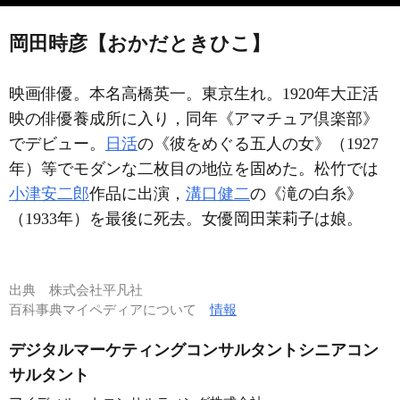
岡田時彦【おかだときひこ】
映画俳優。本名高橋英一。東京生れ。1920年大正活
映の俳優養成所に入り，同年《アマチュア倶楽部》
でデビュー。
日活
の《彼をめぐる五人の女》（1927
年）等でモダンな二枚目の地位を固めた。松竹では
小津安二郎
作品に出演，
溝口健二
の《滝の白糸》
（1933年）を最後に死去。女優岡田茉莉子は娘。
出典
株式会社平凡社
百科事典マイペディアについて
情報
デジタルマーケティングコンサルタントシニアコン
サルタント