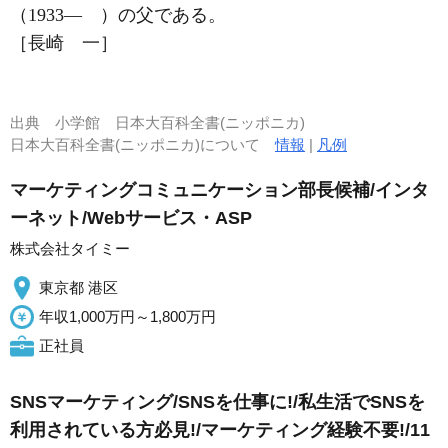
（1933― ）の父である。
［長崎 一］
出典
小学館 日本大百科全書(ニッポニカ)
日本大百科全書(ニッポニカ)について
情報
|
凡例
マーケティングコミュニケーション部長候補/インタ
ーネット/Webサービス・ASP
株式会社タイミー
東京都 港区
年収1,000万円～1,800万円
正社員
SNSマーケティング/SNSを仕事に!/私生活でSNSを
利用されている方必見!/マーケティング経験不要!/11