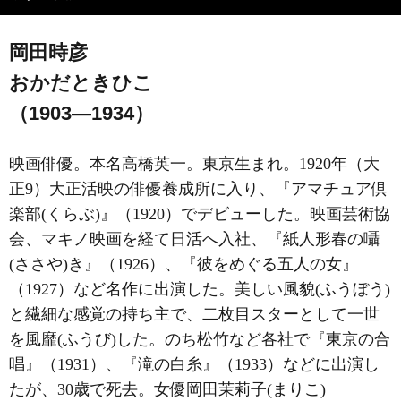
岡田時彦
おかだときひこ
（1903―1934）
映画俳優。本名高橋英一。東京生まれ。1920年（大
正9）大正活映の俳優養成所に入り、『アマチュア倶
楽部(くらぶ)』（1920）でデビューした。映画芸術協
会、マキノ映画を経て日活へ入社、『紙人形春の囁
(ささや)き』（1926）、『彼をめぐる五人の女』
（1927）など名作に出演した。美しい風貌(ふうぼう)
と繊細な感覚の持ち主で、二枚目スターとして一世
を風靡(ふうび)した。のち松竹など各社で『東京の合
唱』（1931）、『滝の白糸』（1933）などに出演し
たが、30歳で死去。女優岡田茉莉子(まりこ)