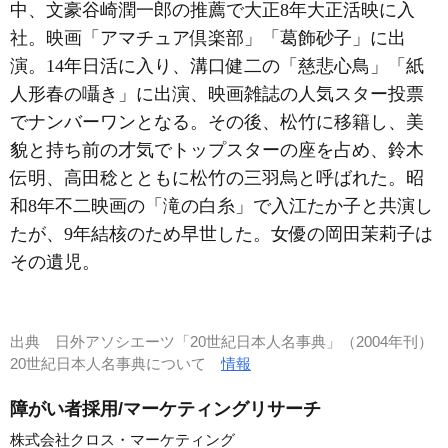
中、文豪谷崎潤一郎の推薦で大正8年大正活映に入
社。映画「アマチュア倶楽部」「葛飾砂子」に出
演。14年日活に入り、溝口健二の「慈悲心鳥」「紙
人形春の囁き」に出演、映画雑誌の人気スター投票
でナンバーワンとなる。その後、松竹に移籍し、美
貌と持ち前の才気でトップスターの座を占め、鈴木
伝明、高田稔とともに松竹の三羽烏と呼ばれた。昭
和8年不二映画の「滝の白糸」で入江たか子と共演し
たが、9年結核のため早世した。女優の岡田茉莉子は
その遺児。
出典
日外アソシエーツ「20世紀日本人名事典」（2004年刊）
20世紀日本人名事典について
情報
障がい者採用/マーケティングリサーチ
株式会社クロス・マーケティング