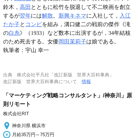
鈴木，
高田
とともに松竹を脱退して不二映画を創立
するが
翌年
には
解散
。
新興キネマ
に入社して，
入江
たか子
と
コンビ
を組み，溝口健二の戦前の傑作《滝
の
白糸
》（1933）など数本に出演するが，34年結核
のため死去する。女優
岡田茉莉子
は娘である。
執筆者：
宇山 幸一
出典
株式会社平凡社「改訂新版 世界大百科事典」
改訂新版 世界大百科事典について
情報
「マーケティング戦略コンサルタント」/神奈川」原
則リモート
株式会社RIT
神奈川県 横浜市
月給35万円～75万円