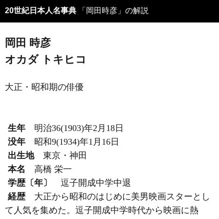
20世紀日本人名事典
「岡田時彦」の解説
岡田 時彦
オカダ トキヒコ
大正・昭和期の俳優
生年
明治36(1903)年2月18日
没年
昭和9(1934)年1月16日
出生地
東京・神田
本名
高橋 栄一
学歴〔年〕
逗子開成中学中退
経歴
大正から昭和のはじめに美男映画スターとし
て人気を集めた。逗子開成中学時代から映画に熱