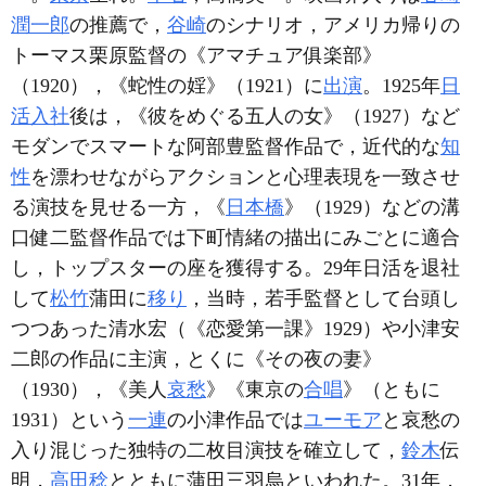
潤一郎
の推薦で，
谷崎
のシナリオ，アメリカ帰りの
トーマス栗原監督の《アマチュア俱楽部》
（1920），《蛇性の婬》（1921）に
出演
。1925年
日
活
入社
後は，《彼をめぐる五人の女》（1927）など
モダンでスマートな阿部豊監督作品で，近代的な
知
性
を漂わせながらアクションと心理表現を一致させ
る演技を見せる一方，《
日本橋
》（1929）などの溝
口健二監督作品では下町情緒の描出にみごとに適合
し，トップスターの座を獲得する。29年日活を退社
して
松竹
蒲田に
移り
，当時，若手監督として台頭し
つつあった清水宏（《恋愛第一課》1929）や小津安
二郎の作品に主演，とくに《その夜の妻》
（1930），《美人
哀愁
》《東京の
合唱
》（ともに
1931）という
一連
の小津作品では
ユーモア
と哀愁の
入り混じった独特の二枚目演技を確立して，
鈴木
伝
明，
高田稔
とともに蒲田三羽烏といわれた。31年，