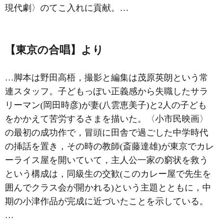
現代劇〉のてこ入れに貢献。…
【東京の合唱】より
…脚本は野田高梧，撮影と編集は茂原英朗という常
連スタッフ。子どもっぽい正義感から失職したサラ
リーマン(岡田時彦)が妻(八雲恵美子)と2人の子ども
をかかえて苦労するさまを描いた。〈小市民映画〉
の最初の成功作で，冒頭に田舎で過ごした中学時代
の挿話を置き，その時の教師(斎藤達雄)が東京でカレ
ーライス屋を開いていて，主人公一家の窮状を救う
という構成は，同級生の交歓(このカレー屋で先生を
囲んでクラス会が開かれる)という主題とともに，中
期の小津作品が完成に近づいたことを示している。
…