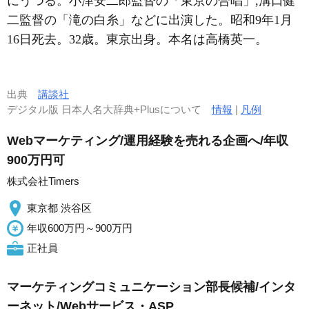
にうつる。小津安二郎監督の「東京の合唱」,溝口健
二監督の「滝の白糸」などに出演した。昭和9年1月
16日死去。32歳。東京出身。本名は高橋英一。
出典
講談社
デジタル版 日本人名大辞典+Plusについて
情報
|
凡例
Webマーケティング/運用経験を売れる企画へ/年収
900万円可
株式会社Timers
東京都 渋谷区
年収600万円～900万円
正社員
マーケティングコミュニケーション部長候補/インタ
ーネット/Webサービス・ASP