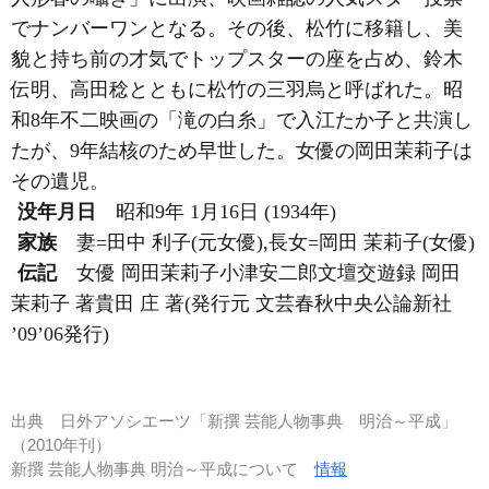
でナンバーワンとなる。その後、松竹に移籍し、美
貌と持ち前の才気でトップスターの座を占め、鈴木
伝明、高田稔とともに松竹の三羽烏と呼ばれた。昭
和8年不二映画の「滝の白糸」で入江たか子と共演し
たが、9年結核のため早世した。女優の岡田茉莉子は
その遺児。
没年月日
昭和9年 1月16日 (1934年)
家族
妻=田中 利子(元女優),長女=岡田 茉莉子(女優)
伝記
女優 岡田茉莉子小津安二郎文壇交遊録 岡田
茉莉子 著貴田 庄 著(発行元 文芸春秋中央公論新社
’09’06発行)
出典
日外アソシエーツ「新撰 芸能人物事典 明治～平成」
（2010年刊）
新撰 芸能人物事典 明治～平成について
情報