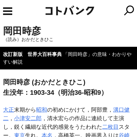
岡田時彦
（読み）おかだときひこ
改訂新版 世界大百科事典
「岡田時彦」の意味・わかりや
すい解説
岡田時彦 (おかだときひこ)
生没年：1903-34（明治36-昭和9）
大正
末期から
昭和
の初めにかけて，阿部豊，
溝口健
二
，
小津安二郎
，清水宏らの作品に連続して主演
し，鋭く繊細な近代的感覚をうたわれた
二枚目
スタ
ー。
東京
生れ。
本名
，高橋英一。映画界入りは
谷崎