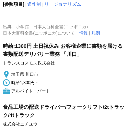
[参照項目]
|
道州制
|
リージョナリズム
出典
小学館 日本大百科全書(ニッポニカ)
日本大百科全書(ニッポニカ)について
情報
|
凡例
時給:1300円 土日祝休み お客様企業に書類を届ける
書類配送デリバリー業務 「川口」
トランスコスモス株式会社
埼玉県 川口市
時給1,300円～
アルバイト・パート
食品工場の配送ドライバー/フォークリフト/2tトラッ
ク/4tトラック
株式会社ニチユウ