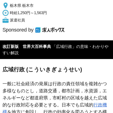
栃木県 栃木市
時給1,250円～1,563円
派遣社員
Sponsored by
改訂新版 世界大百科事典
「広域行政」の意味・わかりや
すい解説
広域行政 (こういきぎょうせい)
一般に社会経済の発展は行政の責任領域を複雑かつ
多様なものとし，道路交通，都市計画，水資源，エ
ネルギーなど都道府県，市町村の区域を越えた広域
的な行政対応を必要とする。日本でも広域的
行政機
構
を地方に創設し，行政の効率化を図ろうとする構