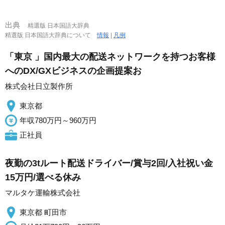
出典
精選版 日本国語大辞典
精選版 日本国語大辞典について
情報
|
凡例
「東京 」国内最大の配送ネットワークを持つお客様
へのDX/GXビジネスの企画提案お
株式会社日立製作所
東京都
年収780万円～960万円
正社員
夜勤の3tルート配送ドライバー/賞与2回/入社祝い金
15万円/選べる休み
マルタケ運輸株式会社
東京都 町田市