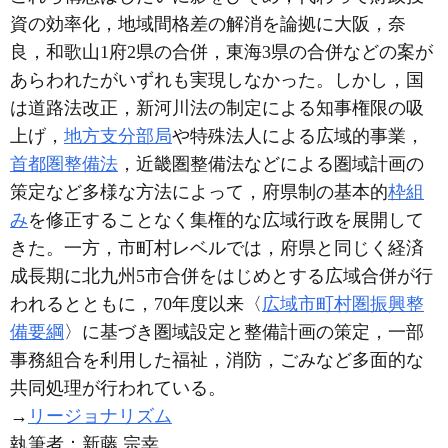
資の効率化，地域間格差の解消を論拠に大阪，奈
良，和歌山1府2県の合併，東海3県の合併などの案が
あらわれたがいずれも実現しなかった。しかし，国
は道路法改正，新河川法の制定による知事権限の吸
上げ，
地方支分部局
や特殊法人による広域的事業，
首都圏整備法
，近畿圏整備法などによる圏域計画の
策定など多様な方法によって，府県制の基本的
枠組
み
を修正することなく集権的な広域行政を展開して
きた。一方，市町村レベルでは，府県と同じく経済
成長期に北九州5市合併をはじめとする広域合併が行
われるとともに，70年度以来〈
広域市町村圏振興整
備要綱
〉に基づき圏域設定と整備計画の策定，一部
事務組合を利用した福祉，消防，ごみなど多面的な
共同処理が行われている。
→
リージョナリズム
執筆者：
新藤 宗幸