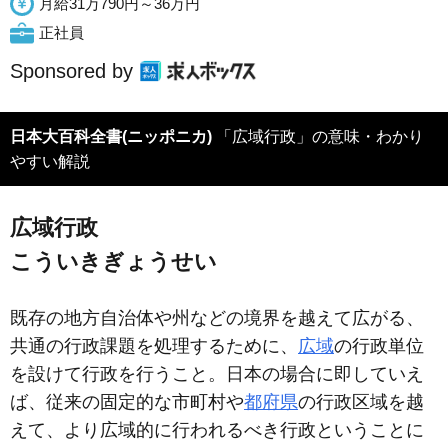
月給31万790円～36万円
正社員
Sponsored by
日本大百科全書(ニッポニカ)
「広域行政」の意味・わかり
やすい解説
広域行政
こういきぎょうせい
既存の地方自治体や州などの境界を越えて広がる、
共通の行政課題を処理するために、
広域
の行政単位
を設けて行政を行うこと。日本の場合に即していえ
ば、従来の固定的な市町村や
都府県
の行政区域を越
えて、より広域的に行われるべき行政ということに