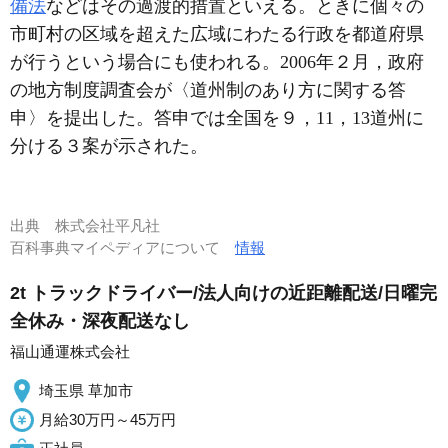
備法
などはその過渡的措置といえる。ときに個々の
市町村の区域を超えた広域にわたる行政を都道府県
が行うという場合にも使われる。2006年２月，政府
の地方制度調査会が〈道州制のあり方に関する答
申〉を提出した。答申では全国を９，11，13道州に
分ける３案が示された。
出典
株式会社平凡社
百科事典マイペディアについて
情報
2t トラックドライバー/法人向けの近距離配送/日曜完
全休み・深夜配送なし
福山通運株式会社
埼玉県 草加市
月給30万円～45万円