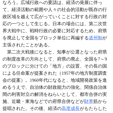
なろう。広域行政への要請は、経済の発展に伴っ
て、経済活動の範囲や人々の社会的活動が既存の行
政区域を越えて広がっていくことに対する行政の対
応の一つとして生じる。日本の場合には、第二次世
界大戦中に、戦時行政の必要に対応するため、府県
を廃止して全国をブロック単位に再編する
道州制
が
主張されたことがある。
第二次大戦後になると、知事が公選となった府県
の制度改革の方向として、府県の廃止、全国を7～9
のブロックに分けての「地方」の設置、その長の国
による任命案が提案された（1957年の地方制度調査
会の提案）。1960年代になると、地域開発政策を進
めるうえで、自治体の財政能力の強化、関係自治体
間の利害対立の解消をねらいとして、都市合併の実
施、近畿・東海などでの府県合併などが
財界
筋から
提唱された。その後、経済の
高度成長
がもたらした