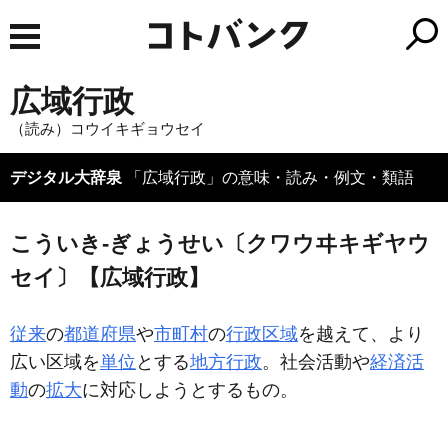
広域行政
（読み）コウイキギョウセイ
デジタル大辞泉
「広域行政」の意味・読み・例文・類語
こういき‐ぎょうせい〔クワウヰキギヤウ
セイ〕【広域行政】
従来
の
都道府県
や
市町村
の
行政
区域
を越えて、より
広い区域を
単位
とする
地方行政
。社会活動や
経済活
動
の
拡大
に対応しようとするもの。