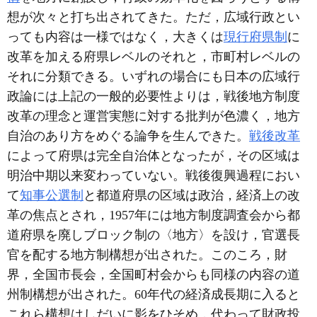
想が次々と打ち出されてきた。ただ，広域行政とい
っても内容は一様ではなく，大きくは
現行
府県制
に
改革を加える府県レベルのそれと，市町村レベルの
それに分類できる。いずれの場合にも日本の広域行
政論には上記の一般的必要性よりは，戦後地方制度
改革の理念と運営実態に対する批判が色濃く，地方
自治のあり方をめぐる論争を生んできた。
戦後改革
によって府県は完全自治体となったが，その区域は
明治中期以来変わっていない。戦後復興過程におい
て
知事公選制
と都道府県の区域は政治，経済上の改
革の焦点とされ，1957年には地方制度調査会から都
道府県を廃しブロック制の〈地方〉を設け，官選長
官を配する地方制構想が出された。このころ，財
界，全国市長会，全国町村会からも同様の内容の道
州制構想が出された。60年代の経済成長期に入ると
これら構想はしだいに影をひそめ，代わって財政投