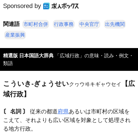
Sponsored by
関連語
市町村合併
行政事務
中央官庁
出先機関
産業振興
精選版 日本国語大辞典
「広域行政」の意味・読み・例文・
類語
こういき‐ぎょうせい
【広
クヮウヰキギャウセイ
域行政】
〘 名詞 〙
従来の都道
府県
あるいは市町村の区域を
こえて、それよりも広い区域を対象として処理され
る地方行政。