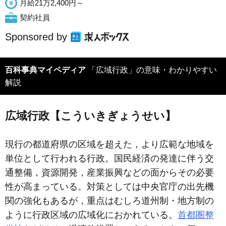
月給21万2,400円～
契約社員
Sponsored by
百科事典マイペディア
「広域行政」の意味・わかりやすい
解説
広域行政【こういきぎょうせい】
現行の都道府県の区域を超えた，より広範な地域を
単位として行われる行政。国民経済の発達に伴う交
通整備，資源開発，産業振興などの面からその必要
性が高まっている。対策としては中央官庁の出先機
関の強化もあるが，重点はむしろ道州制・地方制の
ように行政区域の広域化におかれている。
首都圏整