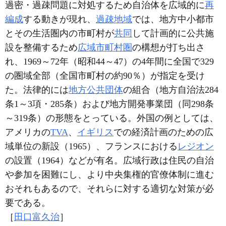
過密・過疎問題に対処するため自治体を広域的に
再
編成
する動きが現れ、
過疎地域
では、地方中小都市
とその生活圏内の市町村が
共同
して計画的に公共施
設を整備するため
広域市町村圏
の構想が打ち出さ
れ、1969～72年（昭和44～47）の4年間に全国で329
の圏域全部（全国市町村の約90％）が指定を受け
た。法律的には
地方公共団体
の組合（地方自治法284
条1～3項・285条）および地方開発事業団（同298条
～319条）の形態をとっている。外国の例としては、
アメリカの
TVA
、
イギリス
での経済計画のための広
域単位の新設（1965）、フランスにおける
レジオン
の設置（1964）などが有名。広域行政は住民の自治
や参加を困難にし、より中央集権的官僚体制に進む
おそれもあるので、それらに対する適切な対策が必
要である。
［
田口富久治
］