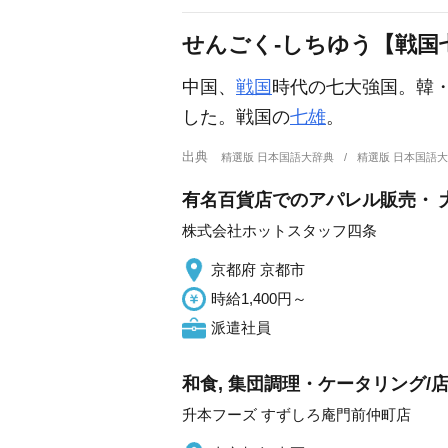
せんごく‐しちゆう【戦国
中国、
戦国
時代の七大強国。韓
した。戦国の
七雄
。
出典
精選版 日本国語大辞典
精選版 日本国語
有名百貨店でのアパレル販売・ 
株式会社ホットスタッフ四条
京都府 京都市
時給1,400円～
派遣社員
和食, 集団調理・ケータリング
升本フーズ すずしろ庵門前仲町店