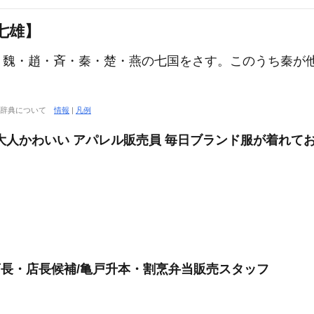
七雄】
・魏・趙・斉・秦・楚・燕の七国をさす。このうち秦が
大辞典について
情報
|
凡例
大人かわいい アパレル販売員 毎日ブランド服が着れて
/店長・店長候補/亀戸升本・割烹弁当販売スタッフ