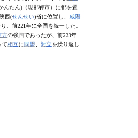
(かんたん)（現邯鄲市）に都を置
陝西(
せんせい
)省に位置し、
咸陽
り、前221年に全国を統一した。
南方
の強国であったが、前223年
って
相互
に
同盟
、
対立
を繰り返し