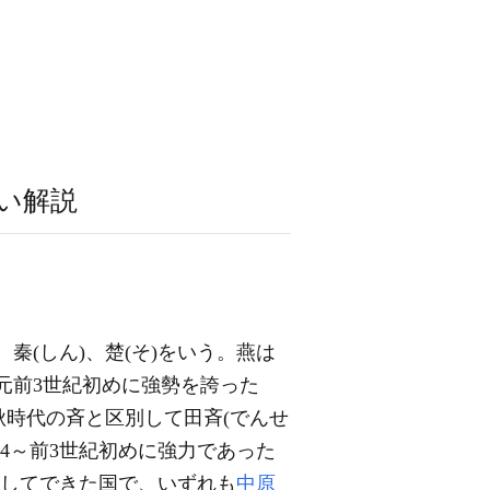
い解説
、秦(しん)、楚(そ)をいう。燕は
元前3世紀初めに強勢を誇った
秋時代の斉と区別して田斉(でんせ
前4～前3世紀初めに強力であった
独立してできた国で、いずれも
中原