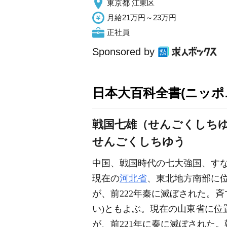
東京都 江東区
月給21万円～23万円
正社員
Sponsored by
日本大百科全書(ニッポ
戦国七雄（せんごくしち
せんごくしちゆう
中国、戦国時代の七大強国、すなわち
現在の
河北省
、東北地方南部に位
が、前222年秦に滅ぼされた。斉
い)ともよぶ。現在の山東省に位
が、前221年に秦に滅ぼされた。