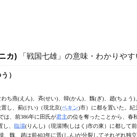
ニカ)
「戦国七雄」の意味・わかりやす
ゆう）
燕(えん)、斉(せい)、韓(かん)、魏(ぎ)、趙(ちょう)
置し、薊(けい)（現北京(
ペキン
)市）に都を置いた。紀
では、前386年に田氏が
君主
の位を奪ったことから、春
置し、
臨淄
(りんし)（現淄博(しはく)市の東）に都して
韓、魏、趙は前403年に晋(しん)が分裂してそれぞれ