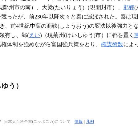
（現鄭州市の南）、大梁(たいりょう)（現開封市）、
邯鄲
を競ったが、前230年以降次々と秦に滅ぼされた。秦は現
き、前4世紀中葉の商鞅(しょうおう)の変法以後強力とな
領有し、郢(
えい
)（現荊州(けいしゅう)市）に都を置く
集権体制を強めながら富国強兵策をとり、
権謀術数
によ
ちゆう）
日本大百科全書(ニッポニカ)について
情報
|
凡例