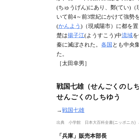
(ちゅうげん)にあり、鄭(てい)
いて前4～前3世紀にかけて強勢
(
かんよう
)（現咸陽市）に都を置
楚は
揚子江
(ようすこう)中
流域
を
秦に滅ぼされた。
各国
とも中央
た。
［太田幸男］
戦国七雄（せんごくのし
せんごくのしちゆう
→
戦国七雄
出典
小学館 日本大百科全書(ニッポニカ)
「兵庫」販売本部長