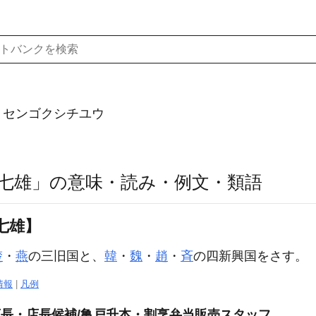
）センゴクシチユウ
七雄」の意味・読み・例文・類語
七雄】
楚
・
燕
の三旧国と、
韓
・
魏
・
趙
・
斉
の四新興国をさす。
情報
|
凡例
/店長・店長候補/亀戸升本・割烹弁当販売スタッフ