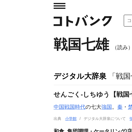
戦国七雄
（読み
デジタル大辞泉
「戦国
せんごく‐しちゆう【戦国
中国
戦国時代
の七大
強国
。
秦
・
出典
小学館
デジタル大辞泉について
和食, 集団調理・ケータリング