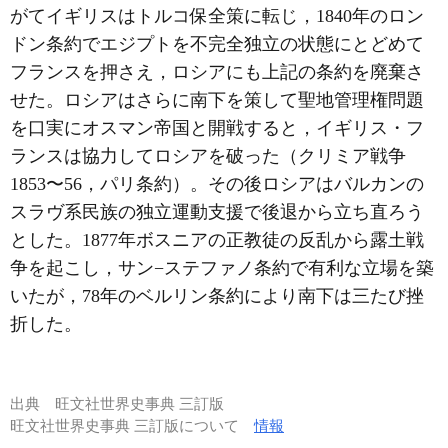
がてイギリスはトルコ保全策に転じ，1840年のロン
ドン条約でエジプトを不完全独立の状態にとどめて
フランスを押さえ，ロシアにも上記の条約を廃棄さ
せた。ロシアはさらに南下を策して聖地管理権問題
を口実にオスマン帝国と開戦すると，イギリス・フ
ランスは協力してロシアを破った（クリミア戦争
1853〜56，パリ条約）。その後ロシアはバルカンの
スラヴ系民族の独立運動支援で後退から立ち直ろう
とした。1877年ボスニアの正教徒の反乱から露土戦
争を起こし，サン−ステファノ条約で有利な立場を築
いたが，78年のベルリン条約により南下は三たび挫
折した。
出典
旺文社世界史事典 三訂版
旺文社世界史事典 三訂版について
情報