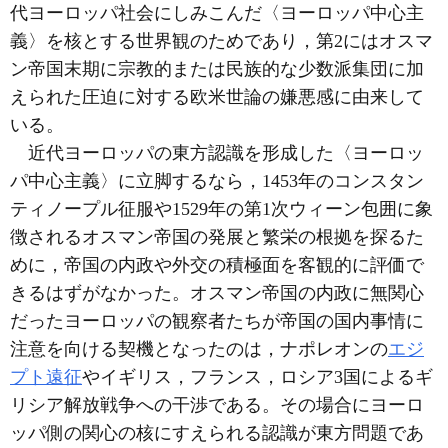
代ヨーロッパ社会にしみこんだ〈ヨーロッパ中心主
義〉を核とする世界観のためであり，第2にはオスマ
ン帝国末期に宗教的または民族的な少数派集団に加
えられた圧迫に対する欧米世論の嫌悪感に由来して
いる。
近代ヨーロッパの東方認識を形成した〈ヨーロッ
パ中心主義〉に立脚するなら，1453年のコンスタン
ティノープル征服や1529年の第1次ウィーン包囲に象
徴されるオスマン帝国の発展と繁栄の根拠を探るた
めに，帝国の内政や外交の積極面を客観的に評価で
きるはずがなかった。オスマン帝国の内政に無関心
だったヨーロッパの観察者たちが帝国の国内事情に
注意を向ける契機となったのは，ナポレオンの
エジ
プト遠征
やイギリス，フランス，ロシア3国によるギ
リシア解放戦争への干渉である。その場合にヨーロ
ッパ側の関心の核にすえられる認識が東方問題であ