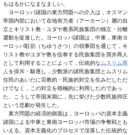
もはるかになまなましい。
ヨーロッパ諸国の東方問題への介入は，オスマン
帝国内部において在地有力者（アーカーン）層の自
立とキリスト教・ユダヤ教系民族集団の独立・分離
運動を促進した。ヨーロッパ諸国は，中東，東南ヨ
ーロッパ駐箚（ちゆうさつ）の領事団を通じて，キ
リスト教やユダヤ教を信奉する民族集団を買弁商人
として利用することによって，伝統的な
ムスリム商
人
を排斥・駆逐し，少数派の諸民族集団とムスリム
住民のあいだに宗教的・民族的対立を生みだしただ
けでなく，この対立を積極的に利用したのであっ
た。こうして帝国末期に，先に挙げた少数民族抑圧
という悲劇が発生した。
東方問題の経済的側面は，ヨーロッパの資本主義
諸国による中東と東南ヨーロッパ市場の争奪戦とも
いえる。資本主義化のプロセスで没落した伝統的な