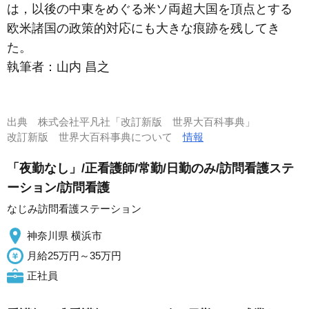
は，以後の中東をめぐる米ソ両超大国を頂点とする
欧米諸国の政策的対応にも大きな痕跡を残してき
た。
執筆者：
山内 昌之
出典
株式会社平凡社「改訂新版 世界大百科事典」
改訂新版 世界大百科事典について
情報
「夜勤なし」/正看護師/常勤/日勤のみ/訪問看護ステ
ーション/訪問看護
なじみ訪問看護ステーション
神奈川県 横浜市
月給25万円～35万円
正社員