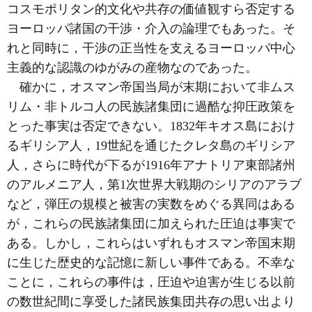
コスモポリタン的文化や共存の価値観すら否定する
ヨーロッパ諸国の干渉・介入の論理でもあった。そ
れと同時に，干渉の正当性を支えるヨーロッパ中心
主義的な認識のゆがみの産物なのであった。
確かに，オスマン帝国当局が末期において非ムス
リム・非トルコ人の民族諸集団に過酷な抑圧政策を
とった事実は否定できない。1832年キオス島におけ
るギリシア人，19世紀を通じたクレタ島のギリシア
人，さらに時代が下るが1916年アナトリア東部諸州
のアルメニア人，第1次世界大戦期のシリアのアラブ
など，弾圧の規模と被害の実数をめぐる異同はある
が，これらの民族諸集団に加えられた圧迫は事実で
ある。しかし，これらはいずれもオスマン帝国末期
に生じた歴史的な記憶に新しい事件である。不幸な
ことに，これらの事件は，圧迫や迫害が生じる以前
の数世紀間に享受した諸民族集団共存の思い出より