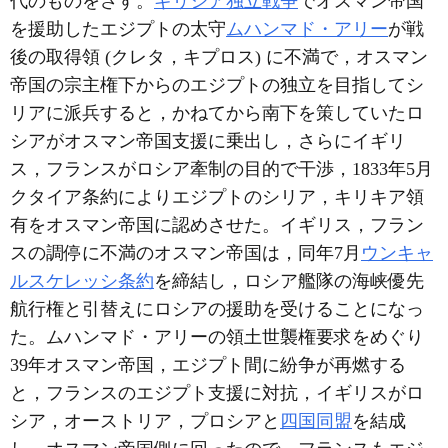
代のものをさす。
ギリシア独立戦争
でオスマン帝国
を援助したエジプトの太守
ムハンマド・アリー
が戦
後の取得領 (クレタ，キプロス) に不満で，オスマン
帝国の宗主権下からのエジプトの独立を目指してシ
リアに派兵すると，かねてから南下を策していたロ
シアがオスマン帝国支援に乗出し，さらにイギリ
ス，フランスがロシア牽制の目的で干渉，1833年5月
クタイア条約によりエジプトのシリア，キリキア領
有をオスマン帝国に認めさせた。イギリス，フラン
スの調停に不満のオスマン帝国は，同年7月
ウンキャ
ルスケレッシ条約
を締結し，ロシア艦隊の海峡優先
航行権と引替えにロシアの援助を受けることになっ
た。ムハンマド・アリーの領土世襲権要求をめぐり
39年オスマン帝国，エジプト間に紛争が再燃する
と，フランスのエジプト支援に対抗，イギリスがロ
シア，オーストリア，プロシアと
四国同盟
を結成