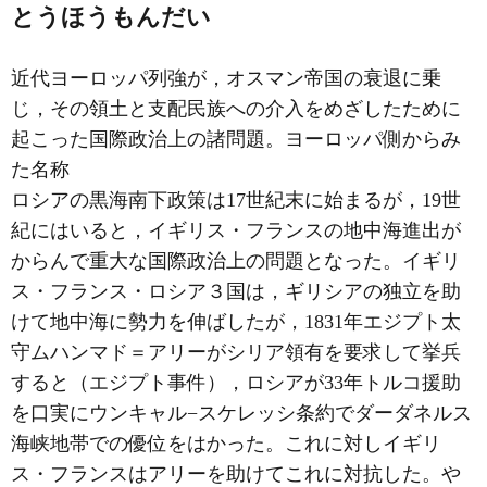
とうほうもんだい
近代ヨーロッパ列強が，オスマン帝国の衰退に乗
じ，その領土と支配民族への介入をめざしたために
起こった国際政治上の諸問題。ヨーロッパ側からみ
た名称
ロシアの黒海南下政策は17世紀末に始まるが，19世
紀にはいると，イギリス・フランスの地中海進出が
からんで重大な国際政治上の問題となった。イギリ
ス・フランス・ロシア３国は，ギリシアの独立を助
けて地中海に勢力を伸ばしたが，1831年エジプト太
守ムハンマド＝アリーがシリア領有を要求して挙兵
すると（エジプト事件），ロシアが33年トルコ援助
を口実にウンキャル−スケレッシ条約でダーダネルス
海峡地帯での優位をはかった。これに対しイギリ
ス・フランスはアリーを助けてこれに対抗した。や