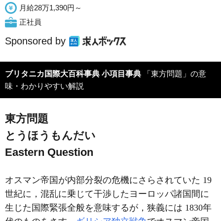
月給28万1,390円～
正社員
Sponsored by
ブリタニカ国際大百科事典 小項目事典
「東方問題」の意
味・わかりやすい解説
東方問題
とうほうもんだい
Eastern Question
オスマン帝国が内部分裂の危機にさらされていた 19
世紀に，混乱に乗じて干渉したヨーロッパ諸国間に
生じた国際緊張全般を意味するが，狭義には 1830年