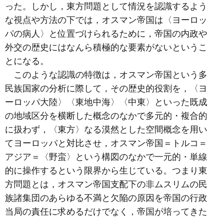
った。しかし，東方問題として情況を認識するよう
な視点や方法の下では，オスマン帝国は〈ヨーロッ
パの病人〉と位置づけられるために，帝国の内政や
外交の歴史にはなんら積極的な要素がないというこ
とになる。
このような認識の特徴は，オスマン帝国という多
民族国家の分析に際して，その歴史的役割を，〈ヨ
ーロッパ大陸〉〈東地中海〉〈中東〉といった既成
の地域区分を横断した概念のなかで多元的・複合的
に扱わず，〈東方〉なる漠然とした空間概念を用い
てヨーロッパと対比させ，オスマン帝国＝トルコ＝
アジア＝〈野蛮〉という構図のなかで一元的・単線
的に操作するという限界から生じている。つまり東
方問題とは，オスマン帝国支配下の非ムスリムの民
族諸集団のあらゆる不満と欠陥の原因を帝国の行政
当局の責任に求めるだけでなく，帝国が培ってきた