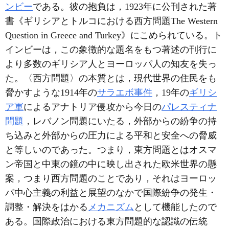
ンビー
である。彼の抱負は，1923年に公刊された著
書《ギリシアとトルコにおける西方問題The Western
Question in Greece and Turkey》にこめられている。ト
インビーは，この象徴的な題名をもつ著述の刊行に
より多数のギリシア人とヨーロッパ人の知友を失っ
た。〈西方問題〉の本質とは，現代世界の住民をも
脅かすような1914年の
サラエボ事件
，19年の
ギリシ
ア軍
によるアナトリア侵攻から今日の
パレスティナ
問題
，レバノン問題にいたる，外部からの紛争の持
ち込みと外部からの圧力による平和と安全への脅威
と等しいのであった。つまり，東方問題とはオスマ
ン帝国と中東の鏡の中に映し出された欧米世界の懸
案，つまり西方問題のことであり，それはヨーロッ
パ中心主義の利益と展望のなかで国際紛争の発生・
調整・解決をはかる
メカニズム
として機能したので
ある。国際政治における東方問題的な認識の伝統