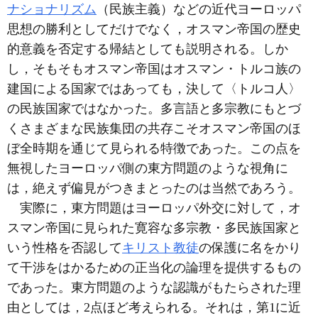
ナショナリズム
（民族主義）などの近代ヨーロッパ
思想の勝利としてだけでなく，オスマン帝国の歴史
的意義を否定する帰結としても説明される。しか
し，そもそもオスマン帝国はオスマン・トルコ族の
建国による国家ではあっても，決して〈トルコ人〉
の民族国家ではなかった。多言語と多宗教にもとづ
くさまざまな民族集団の共存こそオスマン帝国のほ
ぼ全時期を通じて見られる特徴であった。この点を
無視したヨーロッパ側の東方問題のような視角に
は，絶えず偏見がつきまとったのは当然であろう。
実際に，東方問題はヨーロッパ外交に対して，オ
スマン帝国に見られた寛容な多宗教・多民族国家と
いう性格を否認して
キリスト教徒
の保護に名をかり
て干渉をはかるための正当化の論理を提供するもの
であった。東方問題のような認識がもたらされた理
由としては，2点ほど考えられる。それは，第1に近