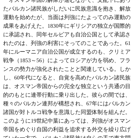
たバルカン諸民族がしだいに民族意識を抱き、解放
運動を始めたが、当面は列強にたよってのみ運動の
成果をあげえた。1830年にギリシアの独立が国際的
に承認され、同年セルビアも自治公国として承認さ
れたのは、列強の利害にそってのことであった。61
年にルーマニア自治公国が成立するのも、クリミア
戦争（1853～56）によってロシアが力を弱め、フラ
ンスの勢力が強化されたことと関連している。しか
し、60年代になると、自覚を高めたバルカン諸民族
は、オスマン帝国からの完全な独立という共通の目
的のもとに連帯行動に乗り出した。彼らの間では、
種々のバルカン連邦が構想され、67年にはバルカン
諸国が対トルコ戦争を意識した同盟体制を組んだ。
このように19世紀中葉にあっては、列強がオスマン
帝国をめぐり自国の利益を追求する外交を繰り広げ
ていた一方で、バルカン諸民族は自らの手で東方問