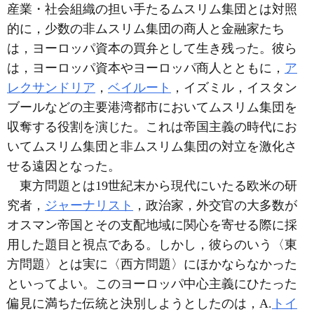
産業・社会組織の担い手たるムスリム集団とは対照
的に，少数の非ムスリム集団の商人と金融家たち
は，ヨーロッパ資本の買弁として生き残った。彼ら
は，ヨーロッパ資本やヨーロッパ商人とともに，
ア
レクサンドリア
，
ベイルート
，イズミル，イスタン
ブールなどの主要港湾都市においてムスリム集団を
収奪する役割を演じた。これは帝国主義の時代にお
いてムスリム集団と非ムスリム集団の対立を激化さ
せる遠因となった。
東方問題とは19世紀末から現代にいたる欧米の研
究者，
ジャーナリスト
，政治家，外交官の大多数が
オスマン帝国とその支配地域に関心を寄せる際に採
用した題目と視点である。しかし，彼らのいう〈東
方問題〉とは実に〈西方問題〉にほかならなかった
といってよい。このヨーロッパ中心主義にひたった
偏見に満ちた伝統と決別しようとしたのは，A.
トイ