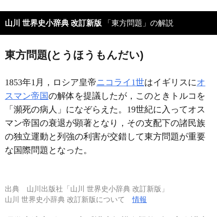
山川 世界史小辞典 改訂新版
「東方問題」の解説
東方問題(とうほうもんだい)
1853年1月，ロシア皇帝
ニコライ1世
はイギリスに
オ
スマン帝国
の解体を提議したが，このときトルコを
「瀕死の病人」になぞらえた。19世紀に入ってオス
マン帝国の衰退が顕著となり，その支配下の諸民族
の独立運動と列強の利害が交錯して東方問題が重要
な国際問題となった。
出典
山川出版社「山川 世界史小辞典 改訂新版」
山川 世界史小辞典 改訂新版について
情報