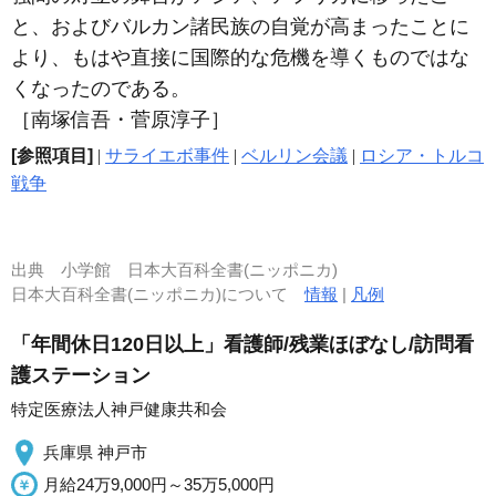
と、およびバルカン諸民族の自覚が高まったことに
より、もはや直接に国際的な危機を導くものではな
くなったのである。
［南塚信吾・菅原淳子］
[参照項目]
|
サライエボ事件
|
ベルリン会議
|
ロシア・トルコ
戦争
出典
小学館 日本大百科全書(ニッポニカ)
日本大百科全書(ニッポニカ)について
情報
|
凡例
「年間休日120日以上」看護師/残業ほぼなし/訪問看
護ステーション
特定医療法人神戸健康共和会
兵庫県 神戸市
月給24万9,000円～35万5,000円