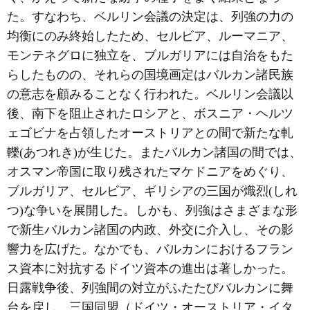
た。すなわち、ベルリン会議の決定は、列強の力の
均衡にのみ終始したため、セルビア、ルーマニア、
モンテネグロに独立を、ブルガリアには自治をもた
らしたものの、それらの国境画定はバルカン諸民族
の意志を顧みることなく行われた。ベルリン会議以
後、南下を阻止されたロシアと、ボスニア・ヘルツ
ェゴビナを占領したオーストリアとの間で新たな軋
轢(あつれき)が生じた。またバルカン諸国の間では、
オスマン帝国に取り残されたマケドニアをめぐり、
ブルガリア、セルビア、ギリシアの三国が熾烈(しれ
つ)な争いを展開した。しかも、列強はさまざまな形
で新生バルカン諸国の内政、外交に介入し、その影
響力を広げた。なかでも、バルカンにおけるフラン
ス資本に対抗するドイツ資本の進出は著しかった。
日露戦争後、列強間の対立がふたたびバルカンに舞
台を戻し、三国同盟（ドイツ・オーストリア・イタ