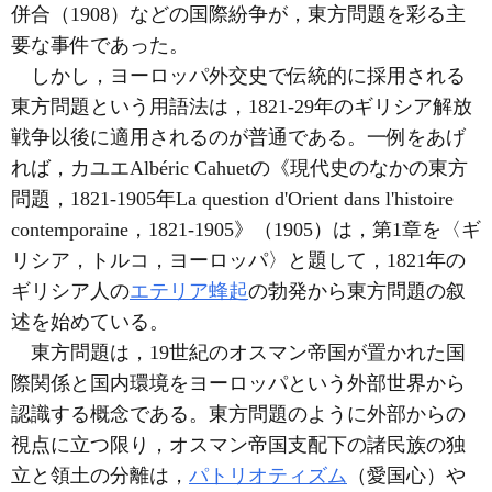
併合（1908）などの国際紛争が，東方問題を彩る主
要な事件であった。
しかし，ヨーロッパ外交史で伝統的に採用される
東方問題という用語法は，1821-29年のギリシア解放
戦争以後に適用されるのが普通である。一例をあげ
れば，カユエAlbéric Cahuetの《現代史のなかの東方
問題，1821-1905年La question d'Orient dans l'histoire
contemporaine，1821-1905》（1905）は，第1章を〈ギ
リシア，トルコ，ヨーロッパ〉と題して，1821年の
ギリシア人の
エテリア蜂起
の勃発から東方問題の叙
述を始めている。
東方問題は，19世紀のオスマン帝国が置かれた国
際関係と国内環境をヨーロッパという外部世界から
認識する概念である。東方問題のように外部からの
視点に立つ限り，オスマン帝国支配下の諸民族の独
立と領土の分離は，
パトリオティズム
（愛国心）や