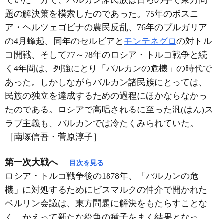
題の解決策を模索したのであった。75年のボスニ
ア・ヘルツェゴビナの農民反乱、76年のブルガリア
の4月蜂起、同年のセルビアと
モンテネグロ
の対トル
コ開戦、そして77～78年のロシア・トルコ戦争と続
く4年間は、列強にとり「バルカンの危機」の時代で
あった。しかしながらバルカン諸民族にとっては、
民族の独立を達成するための過程にほかならなかっ
たのである。ロシアで高唱されるに至った汎(はん)ス
ラブ主義も、バルカンでは冷たくみられていた。
［南塚信吾・菅原淳子］
第一次大戦へ
目次を見る
ロシア・トルコ戦争後の1878年、「バルカンの危
機」に対処するためにビスマルクの仲介で開かれた
ベルリン会議は、東方問題に解決をもたらすことな
く、かえって新たな紛争の種子をまく結果となっ