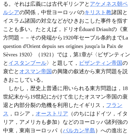
る。それは広義には古代ギリシアと
アケメネス朝ペ
ルシア
の関係，中世ヨーロッパの
キリスト教
諸国と
イスラム諸国の対立などがひきおこした事件を指す
ことも多い。たとえば，ドリオÉduard Driaultの《東
方問題－－その発端から1920年セーブル条約までLa
question d'Orient depuis ses origines jusqu'a la Paix de
Sèvres 1920》（1921）では，第1章が〈ビザンティン
と
イスタンブール
〉と題して，
ビザンティン帝国
の
衰亡と
オスマン帝国
の興隆の叙述から東方問題を説
きおこしている。
しかし，歴史上普通に用いられる東方問題は，18
世紀末から19世紀にかけて生じたオスマン帝国の衰
退と内部分裂の危機を利用したイギリス，
フラン
ス
，ロシア，
オーストリア
（のちにはドイツ，イタ
リア，アメリカも参加）などのヨーロッパ諸列強の
中東，東南ヨーロッパ（
バルカン半島
）への進出と