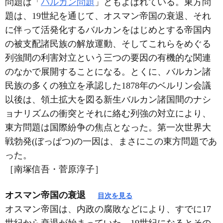
問題は「
バルカン問題
」ともよばれている。東方問
題は、19世紀を通じて、オスマン帝国の衰退、それ
に伴って活発化するバルカンをはじめとする帝国内
の被支配諸民族の解放運動、そしてこれらをめぐる
列強間の利害対立という三つの要因の有機的な関連
のなかで展開することになる。とくに、バルカン諸
民族の多くの独立を承認した1878年のベルリン会議
以後は、領土拡大を図る新生バルカン諸国間のナシ
ョナリズムの衝突とそれに絡む列強の対立により、
東方問題は国際紛争の焦点となった。第一次世界大
戦勃発(ぼっぱつ)の一因は、まさにこの東方問題であ
った。
［南塚信吾・菅原淳子］
オスマン帝国の衰退
目次を見る
オスマン帝国は、内政の腐敗などにより、すでに17
世紀から衰退が始まっていた。19世紀になるとその