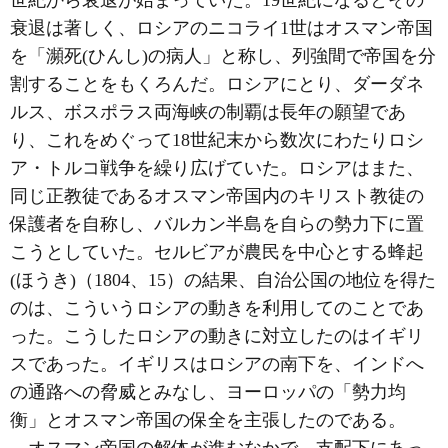
衰退は著しく、ロシアのニコライ1世はオスマン帝国
を「瀕死(ひんし)の病人」と称し、列強間で帝国を分
割することをもくろんだ。ロシアにとり、ダーダネ
ルス、ボスポラス両海峡の制覇は長年の願望であ
り、これをめぐって18世紀末から数次にわたりロシ
ア・トルコ戦争を繰り広げていた。ロシアはまた、
同じ正教徒であるオスマン帝国内のキリスト教徒の
保護者を自称し、バルカン半島を自らの勢力下に置
こうとしていた。セルビアが農民を中心とする蜂起
(ほうき)（1804、15）の結果、自治公国の地位を得た
のは、こういうロシアの動きを利用してのことであ
った。こうしたロシアの動きに対立したのはイギリ
スであった。イギリスはロシアの南下を、インドへ
の通路への脅威とみなし、ヨーロッパの「勢力均
衡」とオスマン帝国の保全を主張したのである。
オスマン帝国の解体が進むなかで、支配下にあっ