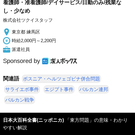
看護師・准看護師/デイサービス/日勤のみ/残業な
し・少なめ
株式会社ツクイスタッフ
東京都 練馬区
時給2,000円～2,200円
派遣社員
Sponsored by
関連語
ボスニア・ヘルツェゴビナ併合問題
サライエボ事件
エジプト事件
バルカン連邦
バルカン戦争
日本大百科全書(ニッポニカ)
「東方問題」の意味・わかり
やすい解説