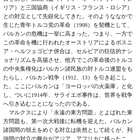
リア）と三国協商（イギリス・フランス・ロシア）
との対立として先鋭化してきた。そのようななかで
生じた青年トルコ党の革命（1908）を契機として、
バルカンの危機は一挙に高まった。つまり、一方で
この革命を機に行われたオーストリアによるボスニ
ア・ヘルツェゴビナ併合は、セルビアの狂信的ナシ
ョナリズムを高揚させ、他方でこの革命後のトルコ
の中央集権化はバルカン諸民族の対トルコ連盟をも
たらし、バルカン戦争（1912、13）を引き起こし
た。ここにバルカンは「ヨーロッパの火薬庫」と化
し、ついに1914年、サライエボ事件は、世界を戦争
へ引き込むことになったのである。
マルクスにより「永遠の東方問題」とよばれた東
方問題も、第一次大戦後に転機を迎えた。バルカン
諸国間の領土をめぐる対立は依然として続くが、列
強間の対立の舞台がアジア、アフリカに移ったこ