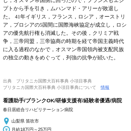
し，オスマン帝国側に回ったので，フランスもエジ
プトから手を引き，ムハンマド・アリーが敗退し
た。 41年イギリス，フランス，ロシア，オーストリ
ア，プロシアの5国間に国際海峡協定が成立し，ロシ
アの優先航行権も消滅した。その後，クリミア戦
争，三帝同盟，三帝協商の時期を経て帝国主義時代
に入る過程のなかで，オスマン帝国領内被支配民族
の独立の動きをめぐって，列強の抗争が続いた。
出典
ブリタニカ国際大百科事典 小項目事典
ブリタニカ国際大百科事典 小項目事典について
情報
看護助手/ブランクOK/研修支援有/経験者優遇/病院
春日居総合リハビリテーション病院
山梨県 笛吹市
月給18万円～25万円