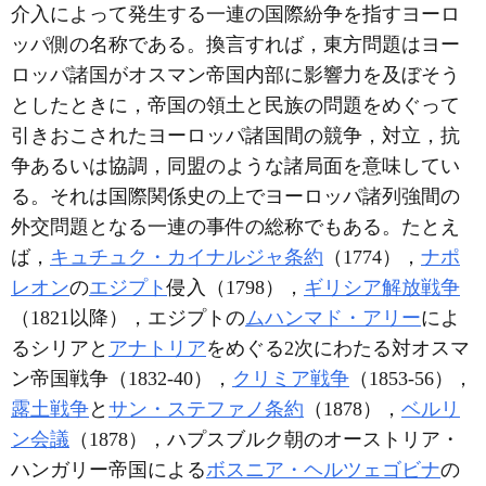
介入によって発生する一連の国際紛争を指すヨーロ
ッパ側の名称である。換言すれば，東方問題はヨー
ロッパ諸国がオスマン帝国内部に影響力を及ぼそう
としたときに，帝国の領土と民族の問題をめぐって
引きおこされたヨーロッパ諸国間の競争，対立，抗
争あるいは協調，同盟のような諸局面を意味してい
る。それは国際関係史の上でヨーロッパ諸列強間の
外交問題となる一連の事件の総称でもある。たとえ
ば，
キュチュク・カイナルジャ条約
（1774），
ナポ
レオン
の
エジプト
侵入（1798），
ギリシア解放戦争
（1821以降），エジプトの
ムハンマド・アリー
によ
るシリアと
アナトリア
をめぐる2次にわたる対オスマ
ン帝国戦争（1832-40），
クリミア戦争
（1853-56），
露土戦争
と
サン・ステファノ条約
（1878），
ベルリ
ン会議
（1878），ハプスブルク朝のオーストリア・
ハンガリー帝国による
ボスニア・ヘルツェゴビナ
の