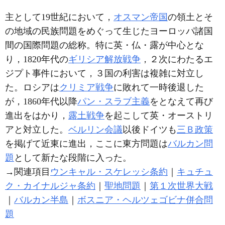
主として19世紀において，
オスマン帝国
の領土とそ
の地域の民族問題をめぐって生じたヨーロッパ諸国
間の国際問題の総称。特に英・仏・露が中心とな
り，1820年代の
ギリシア解放戦争
，２次にわたるエ
ジプト事件において，３国の利害は複雑に対立し
た。ロシアは
クリミア戦争
に敗れて一時後退した
が，1860年代以降
パン・スラブ主義
をとなえて再び
進出をはかり，
露土戦争
を起こして英・オーストリ
アと対立した。
ベルリン会議
以後ドイツも
三Ｂ政策
を掲げて近東に進出，ここに東方問題は
バルカン問
題
として新たな段階に入った。
→関連項目
ウンキャル・スケレッシ条約
｜
キュチュ
ク・カイナルジャ条約
｜
聖地問題
｜
第１次世界大戦
｜
バルカン半島
｜
ボスニア・ヘルツェゴビナ併合問
題