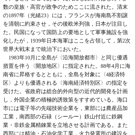
数の皇族・高官が政争のためここに流された。清末
の1897年（光緒23）には，フランスが海南島不割譲
を清朝に約束させ，その後欧米列強，日本が注目し
た。民国になって国防上の要地として軍事施設を強
化したが，1939年日本海軍はここを占領して，第2次
世界大戦末まで統治下においた。
1983年10月に全島が〈沿海開放都市〉と同じ優遇
措置を伴う〈開放地区〉に指定された。88年4月に海
南省に昇格するとともに，全島を対象に〈4経済特
区〉よりも優遇される〈海南経済特別区〉の指定を
受けた。省政府は総合的外向型の近代的開発を計画
し，外国企業の積極的誘致策をすすめている。海口
市には電子等の先端技術企業を，東部には農産品加
工業，南西部の石碌（シールー）鉄山付近に鉄鋼
業・非鉄金属精錬業を立地させる計画である。また
西部には精油・石油化学工業，火力発電所の建設を