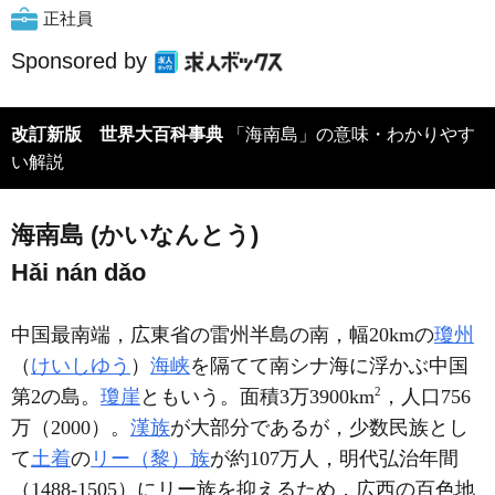
正社員
Sponsored by
改訂新版 世界大百科事典
「海南島」の意味・わかりやす
い解説
海南島 (かいなんとう)
Hǎi nán dǎo
中国最南端，広東省の雷州半島の南，幅20kmの
瓊州
（
けいしゆう
）
海峡
を隔てて南シナ海に浮かぶ中国
2
第2の島。
瓊崖
ともいう。面積3万3900km
，人口756
万（2000）。
漢族
が大部分であるが，少数民族とし
て
土着
の
リー（黎）族
が約107万人，明代弘治年間
（1488-1505）にリー族を抑えるため，広西の百色地