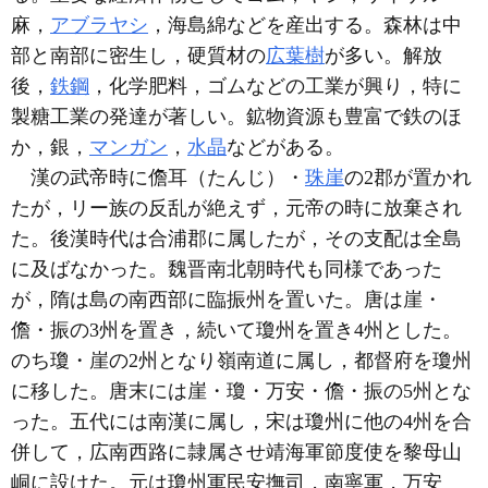
麻，
アブラヤシ
，海島綿などを産出する。森林は中
部と南部に密生し，硬質材の
広葉樹
が多い。解放
後，
鉄鋼
，化学肥料，ゴムなどの工業が興り，特に
製糖工業の発達が著しい。鉱物資源も豊富で鉄のほ
か，銀，
マンガン
，
水晶
などがある。
漢の武帝時に儋耳（たんじ）・
珠崖
の2郡が置かれ
たが，リー族の反乱が絶えず，元帝の時に放棄され
た。後漢時代は合浦郡に属したが，その支配は全島
に及ばなかった。魏晋南北朝時代も同様であった
が，隋は島の南西部に臨振州を置いた。唐は崖・
儋・振の3州を置き，続いて瓊州を置き4州とした。
のち瓊・崖の2州となり嶺南道に属し，都督府を瓊州
に移した。唐末には崖・瓊・万安・儋・振の5州とな
った。五代には南漢に属し，宋は瓊州に他の4州を合
併して，広南西路に隷属させ靖海軍節度使を黎母山
峒に設けた。元は瓊州軍民安撫司，南寧軍，万安