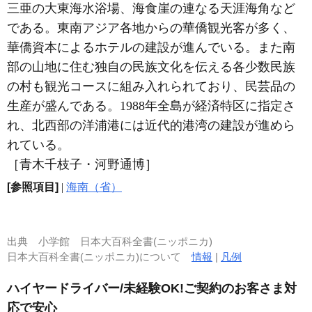
三亜の大東海水浴場、海食崖の連なる天涯海角など
である。東南アジア各地からの華僑観光客が多く、
華僑資本によるホテルの建設が進んでいる。また南
部の山地に住む独自の民族文化を伝える各少数民族
の村も観光コースに組み入れられており、民芸品の
生産が盛んである。1988年全島が経済特区に指定さ
れ、北西部の洋浦港には近代的港湾の建設が進めら
れている。
［青木千枝子・河野通博］
[参照項目]
|
海南（省）
出典
小学館 日本大百科全書(ニッポニカ)
日本大百科全書(ニッポニカ)について
情報
|
凡例
ハイヤードライバー/未経験OK!ご契約のお客さま対
応で安心