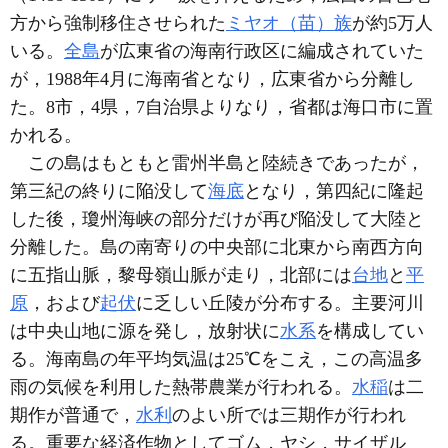
方から強制移住させられた
ミヤオ（苗）族
が約5万人
いる。
全島
が広東省の海南行政区に編成されていた
が，1988年4月に海南省となり，広東省から分離し
た。8市，4県，7自治県よりなり，省都は海口市に置
かれる。
この島はもともと雷州半島と陸続きであったが，
第三紀の終りに陥没して
海底
となり，第四紀に隆起
した後，瓊州海峡の部分だけが再び陥没して大陸と
分離した。島の南寄りの中央部に北東から南西方向
に五指山脈，黎母嶺山脈が走り，北部には
台地
と
平
原
，および
起伏
に乏しい丘陵が分布する。主要河川
は中央山地に源を発し，放射状に
水系
を構成してい
る。海南島の年平均気温は25℃をこえ，この高温多
雨の気候を利用した熱帯農業が行われる。
水稲
は二
期作が普通で，
水利
のよい所では三期作が行われ
る。重要な経済作物としてゴム，ヤシ，サイザル