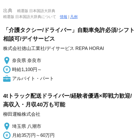
出典
精選版 日本国語大辞典
精選版 日本国語大辞典について
情報
|
凡例
「介護タクシー/ドライバー」自動車免許必須/シフト
相談可/デイサービス
株式会社徳山工業社/デイサービス REPA HORAI
奈良県 奈良市
時給1,100円～
アルバイト・パート
4tトラック配送ドライバー/経験者優遇×即戦力歓迎/
高収入・月収40万も可能
柳田運輸株式会社
埼玉県 八潮市
月給35万円～60万円