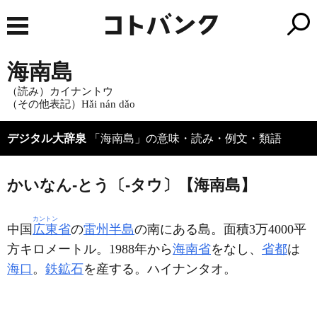
海南島
（読み）カイナントウ
（その他表記）Hǎi nán dǎo
デジタル大辞泉
「海南島」の意味・読み・例文・類語
かいなん‐とう〔‐タウ〕【海南島】
カントン
中国
広東
省
の
雷州半島
の南にある島。面積3万4000平
方キロメートル。1988年から
海南省
をなし、
省都
は
海口
。
鉄鉱石
を産する。ハイナンタオ。