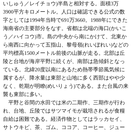
いしゅう／レイチョウ)半島と相対する。面積3万
3900平方キロメートル。人口は確認できる公式の数
字としては1994年当時で691万3660。1988年にできた
海南省の主要部分をなす。省都は北端の海口(かいこ
う／ハイコウ)市。島の中央から南にかけて、北東か
ら南西に向かって五指山、黎母嶺(れいぼれい)などの
平均標高1500メートル前後の山脈が走る。北部は丘
陵と台地が海岸平野に続くが、南部は急傾斜となっ
ている。北緯20度以南にあるため熱帯季節風気候に
属するが、降水量は東部と山地に多く西部はやや少
なく、乾期が明瞭(めいりょう)である。また台風の来
襲も東部に多い。
平野と谷間の水田では米の二期作、三期作が行わ
れ、台地、丘陵ではサツマイモが栽培されるが食糧
自給は困難である。経済作物としてはラッカセイ、
サトウキビ、茶、ゴム、ココア、コーヒー、ジュー