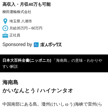
高収入・月収40万も可能
柳田運輸株式会社
埼玉県 八潮市
月給35万円～60万円
正社員
Sponsored by
日本大百科全書(ニッポニカ)
「海南島」の意味・わかりや
すい解説
海南島
かいなんとう / ハイナンタオ
中国南部にある島。瓊州(けいしゅう)海峡で雷州(ら