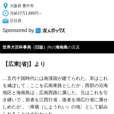
大阪府 豊中市
月給27万1,685円～
正社員
Sponsored by
世界大百科事典（旧版）
内の
海南島
の言及
【広東[省]】より
…五代十国時代には南漢国が建てられた。宋はこれ
を滅ぼして，ここを広南東路としたが，西部の沿海
地区と海南島は，広南西路に属した。元はこれを引
き継いで，前者を江西行省，後者を湖広行省に属せ
しめたが，〈瘴癘（しようれい）の地〉として顧み