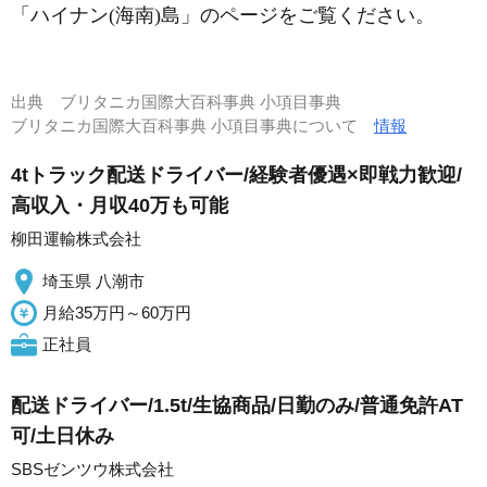
「ハイナン(海南)島」のページをご覧ください。
出典
ブリタニカ国際大百科事典 小項目事典
ブリタニカ国際大百科事典 小項目事典について
情報
4tトラック配送ドライバー/経験者優遇×即戦力歓迎/
高収入・月収40万も可能
柳田運輸株式会社
埼玉県 八潮市
月給35万円～60万円
正社員
配送ドライバー/1.5t/生協商品/日勤のみ/普通免許AT
可/土日休み
SBSゼンツウ株式会社