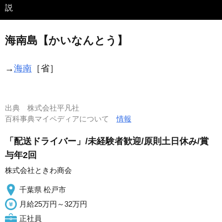
説
海南島【かいなんとう】
→
海南
［省］
出典
株式会社平凡社
百科事典マイペディアについて
情報
「配送ドライバー」/未経験者歓迎/原則土日休み/賞
与年2回
株式会社ときわ商会
千葉県 松戸市
月給25万円～32万円
正社員