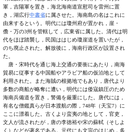
軍，吉陽軍を置き，海北海南道宣慰司を雷州に置
き，湖広行
中書省
に属させた。海南島の名はこれに
由来するという。明代には瓊州府が置かれ，崖・
儋・万の3州を管轄して，広東省に属した。清代は明
代をほぼ踏襲し，民国ははじめ瓊崖道を置いたが，
のち廃止された。解放後に，海南行政区が設置され
た。
唐・宋時代を通じ海上交通の要衝にあたり，南海
貿易に従事する中国船やアラビア船の仮泊地として
利用された。また海賊の根拠地でもあり，唐代より
多数の商船が略奪に遭い，明代には倭寇鎮圧のため
海南兵備道を置き，警備を厳重にした。唐代には，
有名な僧鑑真らが日本渡航の際，748年（天宝7）に
ここに漂着した。古くより蛮夷の地として，官吏，
文人が流されたが，唐の李徳裕や宋の蘇軾（そしよ
く）などが著名である。元代にも文宗のはじめ，多