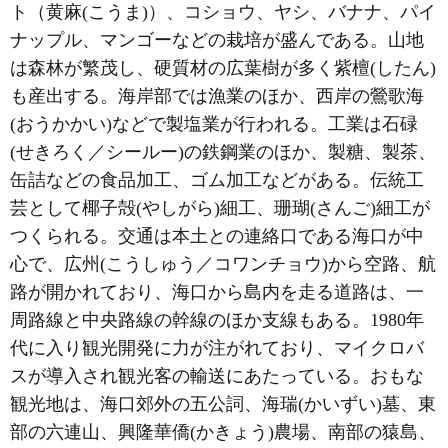
ト（黄麻(こうま)）、コショウ、ヤシ、バナナ、パイ
ナップル、マンゴーなどの栽培が盛んである。山地
は森林が繁茂し、硬質材の広葉樹が多く紫檀(したん)
も産出する。海岸部では漁業のほか、西岸の鶯歌海
(おうかかい)などで製塩業が行われる。工業は石碌
(せきろく／シールー)の鉄鋼業のほか、製糖、製茶、
缶詰などの食品加工、ゴム加工などがある。伝統工
芸として椰子殻(やしがら)細工、珊瑚(さんご)細工が
つくられる。交通は本土との連絡口である海口が中
心で、広州(こうしゅう／コワンチョウ)から空路、航
路が開かれており、海口から島内を走る道路は、一
周路線と中央路線の幹線のほか支線もある。1980年
代に入り観光開発に力が注がれており、マイクロバ
スが導入され観光客の輸送にあたっている。おもな
観光地は、海口郊外の五公詞、海瑞(かいずい)墓、東
部の六連山、興隆華僑(かきょう)農場、南部の猿島、