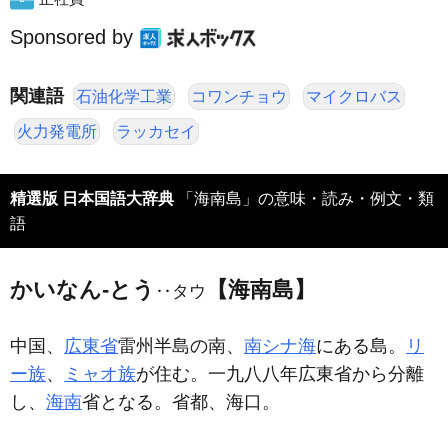
Sponsored by
関連語
石油化学工業
コワンチョウ
マイクロバス
火力発電所
ラッカセイ
精選版 日本国語大辞典
「海南島」の意味・読み・例文・類
語
かいなん‐とう
【海南島】
‥タウ
中国、
広東省
雷州半島の南、
南シナ海
にある島。
リ
ー族
、
ミャオ族
が住む。一九八八年広東省から分離
し、
海南
省となる。省都、海口。