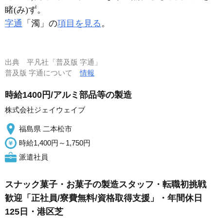
睹(み)ず。
字通
「濁」の
項目を見る
。
出典
平凡社「普及版 字通」
普及版 字通について
情報
時給1400円/アルミ部品等の製造
株式会社ジェイウェイブ
福島県 二本松市
時給1,400円～1,750円
派遣社員
スナック菓子・お菓子の製造スタッフ・転職初挑戦
歓迎「正社員/寮費無料/資格取得支援」・年間休日
125日・港区芝