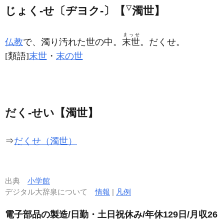
じょく‐せ〔ヂヨク‐〕【
▽
濁世】
まっせ
仏教
で、濁り汚れた世の中。
末世
。だくせ。
[類語]
末世
・
末の世
だく‐せい【濁世】
⇒
だくせ（濁世）
出典
小学館
デジタル大辞泉について
情報
|
凡例
電子部品の製造/日勤・土日祝休み/年休129日/月収26