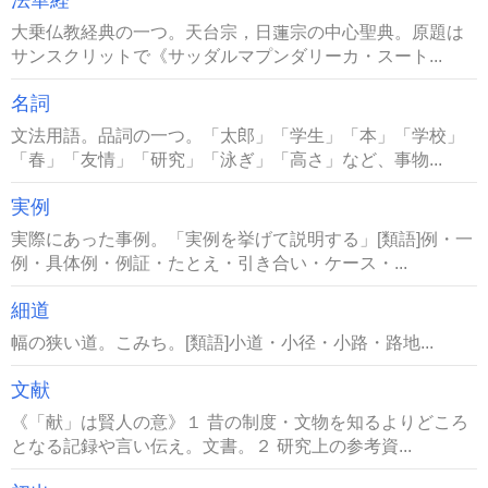
法華経
大乗仏教経典の一つ。天台宗，日蓮宗の中心聖典。原題は
サンスクリットで《サッダルマプンダリーカ・スート...
名詞
文法用語。品詞の一つ。「太郎」「学生」「本」「学校」
「春」「友情」「研究」「泳ぎ」「高さ」など、事物...
実例
実際にあった事例。「実例を挙げて説明する」[類語]例・一
例・具体例・例証・たとえ・引き合い・ケース・...
細道
幅の狭い道。こみち。[類語]小道・小径・小路・路地...
文献
《「献」は賢人の意》１ 昔の制度・文物を知るよりどころ
となる記録や言い伝え。文書。２ 研究上の参考資...