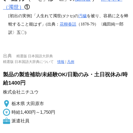
（濁世）
①
[初出の実例]「人生れて濁世
の
汚穢
を被り、容易に之を蝉
(ダクセ)
蛻すること能はず」(出典：
花柳春話
（1878‐79）〈織田純一郎
訳〉五〇)
出典
精選版 日本国語大辞典
精選版 日本国語大辞典について
情報
|
凡例
製品の製造補助/未経験OK/日勤のみ・土日祝休み/時
給1400円
株式会社ニチユウ
栃木県 大田原市
時給1,400円～1,750円
派遣社員