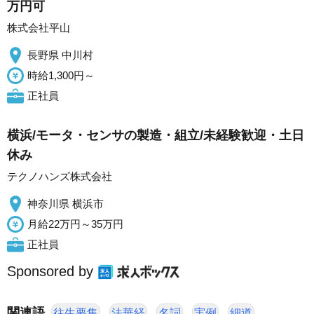
万円可
株式会社平山
長野県 中川村
時給1,300円～
正社員
横浜/モータ・センサの製造・組立/未経験歓迎・土日
休み
テクノハンズ株式会社
神奈川県 横浜市
月給22万円～35万円
正社員
Sponsored by
関連語
往生要集
法華経
名詞
実例
細道