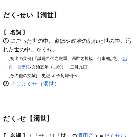
だく‐せい【濁世】
〘 名詞 〙
①
にごった世の中。道徳や政治の乱れた世の中。汚
れた世の中。だくせ。
[初出の実例]「誠是希代之厳重、濁世之規模、何事如
之」(
出
レ
典
：
吾妻鏡
‐文治五年（1189）一二月九日)
[その他の文献]〔史記‐孟子荀卿列伝〕
②
⇒
じょくせ（濁世）
だく‐せ【濁世】
〘 名詞 〙
( 「せ」は「世」の
慣用音
) ＝
だくせい