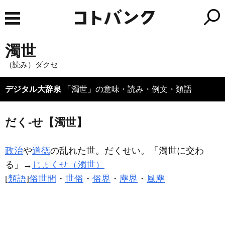
濁世
（読み）ダクセ
デジタル大辞泉
「濁世」の意味・読み・例文・類語
だく‐せ【濁世】
政治
や
道徳
の乱れた世。だくせい。「
濁世
に交わ
る」→
じょくせ（濁世）
[
類語
]
俗世間
・
世俗
・
俗界
・
塵界
・
風塵