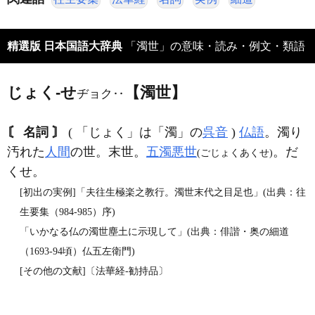
精選版 日本国語大辞典
「濁世」の意味・読み・例文・類語
じょく‐せ
【濁世】
ヂョク‥
〘 名詞 〙
( 「じょく」は「濁」の
呉音
)
仏語
。濁り
汚れた
人間
の世。末世。
五濁悪世
。だ
(ごじょくあくせ)
くせ。
[初出の実例]「夫往生極楽之教行。濁世末代之目足也」(出典：往
生要集（984‐985）序)
「いかなる仏の濁世塵土に示現して」(出典：俳諧・奥の細道
（1693‐94頃）仏五左衛門)
[その他の文献]〔法華経‐勧持品〕