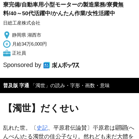
寮完備/自動車用小型モーターの製造業務/寮費無
料/40～50代活躍中/かんたん作業/女性活躍中
日総工産株式会社
静岡県 湖西市
月給34万6,000円
正社員
Sponsored by
普及版 字通
「濁世」の読み・字形・画数・意味
【濁世】だくせい
乱れた世。〔
史記
、平原君伝論賛〕
原君は
(へ
んぺん)たる濁世の佳
子なり。然れども未だ大體を