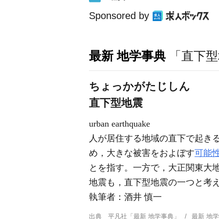
Sponsored by
最新 地学事典
「直下型
ちょっかがたじしん
直下型地震
urban earthquake
人が居住する地域の直下で起き
め，大きな被害をおよぼす
可能
とを指す。一方で，大正関東大
地震も，直下型地震の一つと考
執筆者：
酒井 慎一
出典
平凡社「最新 地学事典」
最新 地