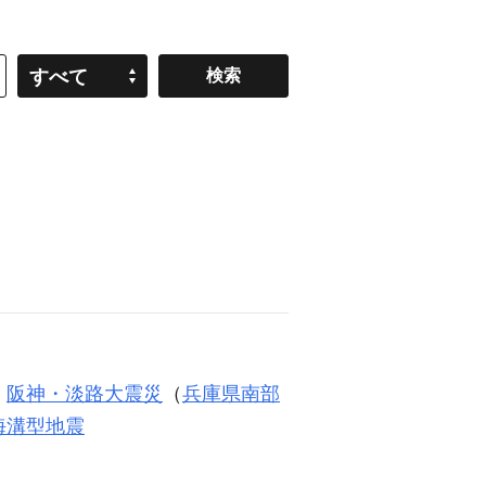
すべて
。
阪神・淡路大震災
（
兵庫県南部
海溝型地震