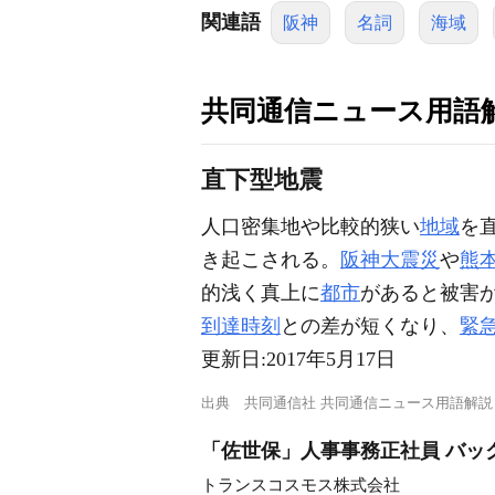
関連語
阪神
名詞
海域
共同通信ニュース用語
直下型地震
人口密集地や比較的狭い
地域
を
き起こされる。
阪神大震災
や
熊
的浅く真上に
都市
があると被害
到達時刻
との差が短くなり、
緊
更新日:
2017年5月17日
出典
共同通信社 共同通信ニュース用語解説
「佐世保」人事事務正社員 バッ
トランスコスモス株式会社