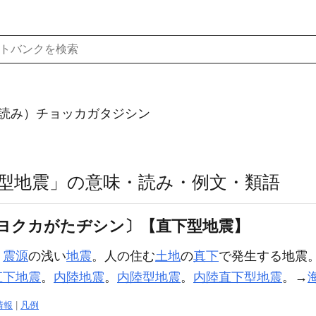
読み）チョッカガタジシン
型地震」の意味・読み・例文・類語
ヨクカがたヂシン〕【直下型地震】
、
震源
の浅い
地震
。人の住む
土地
の
真下
で発生する地震
直下地震
。
内陸地震
。
内陸型地震
。
内陸直下型地震
。→
情報
|
凡例