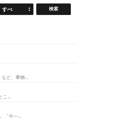
すべ
て
ど、事物...
...
今―...