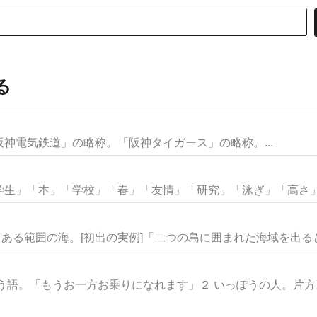
る
神電気鉄道」の略称。「阪神タイガース」の略称。...
生」「本」「学校」「春」「友情」「研究」「泳ぎ」「高さ」な
。ある範囲の海。[初出の実例]「二つの島に囲まれた海域を出るとこ
う語。「もうお一方お乗りになれます」２ いっぽうの人。片方。「