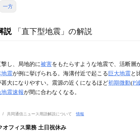
一方
解説
「直下型地震」の解説
直撃し、局地的に
被害
をもたらすような地震で、活断層
本地震
が例に挙げられる。海溝付近で起こる
巨大地震
と
が甚大になりやすい。震源の近くになるほど
初期微動
(
P
急地震速報
が間に合わなくなる。
共同通信ニュース用語解説について
情報
クオフィス業務 土日祝休み