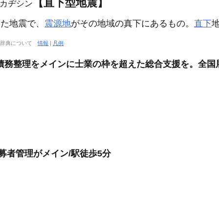
【直下型地震】
カヂシン
た地震で、
震源地
がその地域の真下にあるもの。
直下
大辞典について
情報
|
凡例
」債務整理をメインに士業の枠を超えた総合支援を。全国
募者管理がメイン/駅徒歩5分