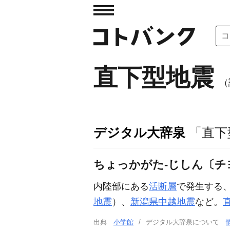
直下型地震
（
デジタル大辞泉
「直下
ちょっかがた‐じしん〔チ
内陸部にある
活断層
で発生する
地震
）、
新潟県中越地震
など。
出典
小学館
デジタル大辞泉について