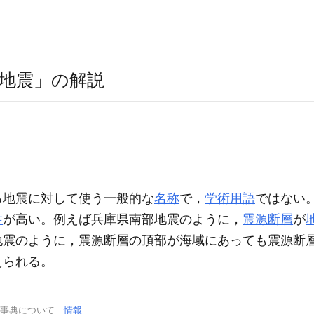
地震」の解説
る地震に対して使う一般的な
名称
で，
学術用語
ではない
性
が高い。例えば兵庫県南部地震のように，
震源断層
が
地震のように，震源断層の頂部が海域にあっても震源断
えられる。
学事典について
情報