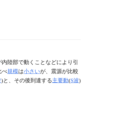
が内陸部で動くことなどにより引
比べ
規模
は
小さい
が、震源が比較
波
)と、その後到達する
主要動
(
S波
)