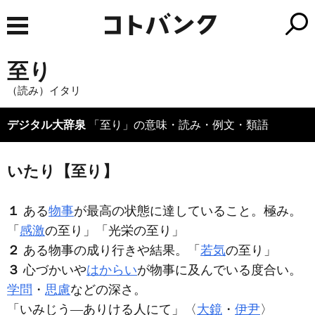
至り
（読み）イタリ
デジタル大辞泉
「至り」の意味・読み・例文・類語
いたり【至り】
１
ある
物事
が最高の状態に達していること。極み。
「
感激
の
至り
」「光栄の
至り
」
２
ある物事の成り行きや結果。「
若気
の
至り
」
３
心づかいや
はからい
が物事に及んでいる度合い。
学問
・
思慮
などの深さ。
「いみじう―ありける人にて」〈
大鏡
・
伊尹
〉