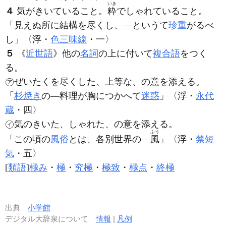
いき
４
気がきいていること。
粋
でしゃれていること。
「見えぬ所に結構を尽くし、―というて
珍重
がるべ
し」〈浮・
色三味線
・一〉
５
《
近世語
》他の
名詞
の上に付いて
複合語
をつく
る。
㋐ぜいたくを尽くした、上等な、の意を添える。
「
杉焼き
の―料理が胸につかへて
迷惑
」〈浮・
永代
蔵
・四〉
㋑気のきいた、しゃれた、の意を添える。
ふう
「この頃の
風俗
とは、各別世界の―
風
」〈浮・
禁短
気
・五〉
[
類語
]
極み
・
極
・
究極
・
極致
・
極点
・
終極
出典
小学館
デジタル大辞泉について
情報
|
凡例