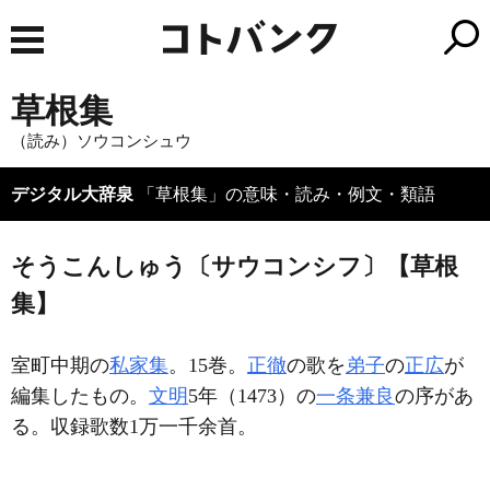
草根集
（読み）ソウコンシュウ
デジタル大辞泉
「草根集」の意味・読み・例文・類語
そうこんしゅう〔サウコンシフ〕【草根
集】
室町中期の
私家集
。15巻。
正徹
の歌を
弟子
の
正広
が
編集したもの。
文明
5年（1473）の
一条兼良
の序があ
る。収録歌数1万一千余首。