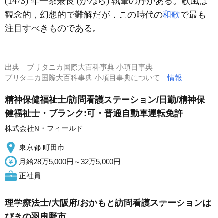
(1473) 年一条兼良 (かねら) 執筆の序がある。歌風は
観念的，幻想的で難解だが，この時代の
和歌
で最も
注目すべきものである。
出典
ブリタニカ国際大百科事典 小項目事典
ブリタニカ国際大百科事典 小項目事典について
情報
精神保健福祉士/訪問看護ステーション/日勤/精神保
健福祉士・ブランク:可・普通自動車運転免許
株式会社N・フィールド
東京都 町田市
月給28万5,000円～32万5,000円
正社員
理学療法士/大阪府/おかもと訪問看護ステーションは
びきの羽曳野市