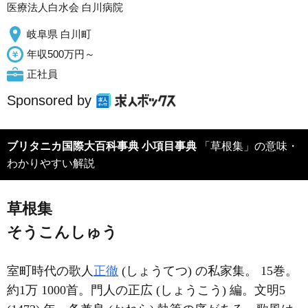
医療法人白水会 白川病院
岐阜県 白川町
年収500万円～
正社員
Sponsored by
ブリタニカ国際大百科事典 小項目事典
「草根集」の意味・
わかりやすい解説
草根集
そうこんしゅう
室町時代の歌人
正徹
(しょうてつ) の私家集。 15巻。
約1万 1000首。門人の正広 (しょうこう) 編。文明5