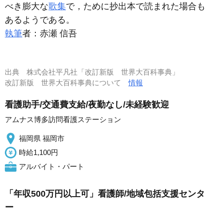
べき膨大な
歌集
で，ために抄出本で読まれた場合も
あるようである。
執筆
者：
赤瀬 信吾
出典
株式会社平凡社「改訂新版 世界大百科事典」
改訂新版 世界大百科事典について
情報
看護助手/交通費支給/夜勤なし/未経験歓迎
アムナス博多訪問看護ステーション
福岡県 福岡市
時給1,100円
アルバイト・パート
「年収500万円以上可」看護師/地域包括支援センタ
ー