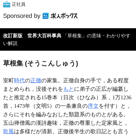
正社員
Sponsored by
改訂新版 世界大百科事典
「草根集」の意味・わかりやす
い解説
草根集 (そうこんしゅう)
室町
時代
の
正徹
の家集。正徹自身の手で，ある程度
まとめられ，没後それを
もと
に弟子の正広が編纂し
たと推定される15巻本（日次（ひなみ）系，1万1236
首，1473年（文明5）の一条兼良の
序文
を付す）と，
さらにそれを編みなおした類題系のものとがある。
五山禅僧風の漢詩趣味，正徹の尊重した定家風と，
歌風
は多様だが清新。正徹後半生の歌日記とも言う