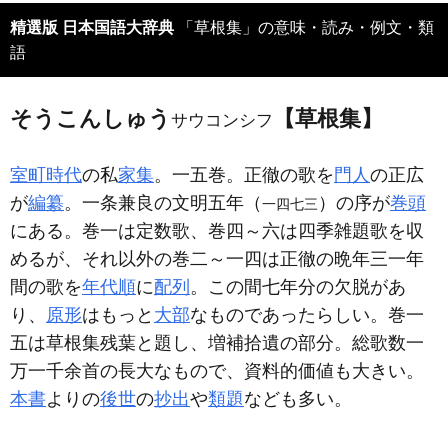
精選版 日本国語大辞典
「草根集」の意味・読み・例文・類
語
そうこんしゅう
【草根集】
サウコンシフ
室町時代
の私
家集
。一五巻。正徹の歌を
門人
の正広
が
編纂
。一条兼良の文明五年（
）の序が
巻頭
一四七三
にある。巻一は定数歌、巻四～六は四季雑題歌を収
めるが、それ以外の巻二～一四は正徹の晩年三一年
間の歌を
年代順
に
配列
。この間七年分の欠脱があ
り、
原形
はもっと
大部
なものであったらしい。巻一
五は草根集残葉と題し、増補拾遺の部分。総歌数一
万一千余首の長大なもので、資料的価値も大きい。
本書
よりの
後世
の
抄出
や
類題
なども多い。