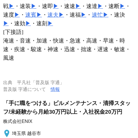
戦
▶
・速装
▶
・速即
▶
・速速
▶
・速達
▶
・速断
▶
・
速度
▶
・
速賓
▶
・
速夫
▶
・速福
▶
・
速忙
▶
・速決
▶
・速効
▶
・速刻
▶
[下接語]
淹速・音速・加速・快速・急速・高速・早速・時
速・疾速・駿速・神速・迅速・拙速・遅速・敏速・
風速
出典
平凡社「普及版 字通」
普及版 字通について
情報
「手に職をつける」ビルメンテナンス・清掃スタッ
フ/未経験から月給30万円以上・入社祝金20万円
株式会社ENIX
埼玉県 越谷市