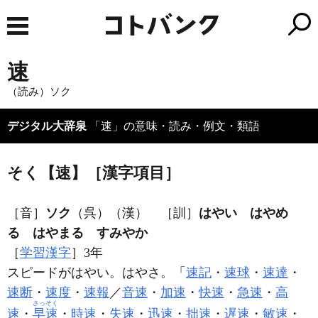
速
（読み）ソク
デジタル大辞泉
「速」の意味・読み・例文・類語
そく【速】［漢字項目］
［音］
ソク
（呉）（漢） ［訓］
はやい はやめ
る はやまる すみやか
［
学習漢字
］3年
スピードがはやい。はやさ。「
速記
・
速球
・
速達
・
速断
・
速度
・
速報
／
音速
・
加速
・
快速
・
急速
・
高
さっそく
速
・
早速
・
時速
・
失速
・
迅速
・
拙速
・
遅速
・
敏速
・