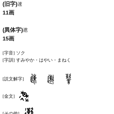
(旧字)
11画
(異体字)
15画
[字音]
ソク
[字訓]
すみやか・はやい・まねく
[説文解字]
[金文]
[その他]