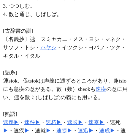
3. つつしむ。
4. 数と通じ、しばしば。
[古辞書の訓]
〔名義抄〕
スミヤカニ・メス・ヨシ・マネク・
サソフ・トシ・
ハヤシ
・イツクシ・ヨバフ・ツク・
キタル・イタル
[語系]
siok、促tsiokは声義に通ずるところがあり、趣tsio
にも急疾の意がある。數（数）sheokも
速疾
の意に用
い、
を數
(しばしば)の義にも用いる。
[熟語]
速怨
▶
・
速咎
▶
・
速朽
▶
・
速厳
▶
・
速辜
▶
・速死
▶
・速疾
▶
・速就
▶
・
速捷
▶
・
速迅
▶
・
速成
▶
・速