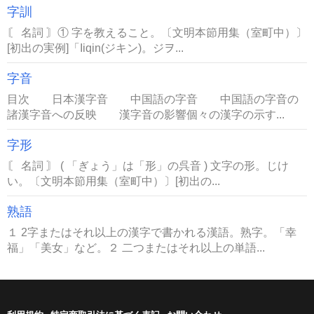
字訓
〘 名詞 〙① 字を教えること。〔文明本節用集（室町中）〕
[初出の実例]「Iiqin(ジキン)。ジヲ...
字音
目次 日本漢字音 中国語の字音 中国語の字音の
諸漢字音への反映 漢字音の影響個々の漢字の示す...
字形
〘 名詞 〙 ( 「ぎょう」は「形」の呉音 ) 文字の形。じけ
い。〔文明本節用集（室町中）〕[初出の...
熟語
１ 2字またはそれ以上の漢字で書かれる漢語。熟字。「幸
福」「美女」など。２ 二つまたはそれ以上の単語...