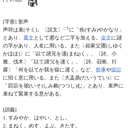
[字形]
形声
二下
声符は束(そく)。〔説文〕
に「疾(すみ)やかなり」
とあり、
重文
として
など二字を加える。
金文
に
の字があり、人名に用いる。また〔叔家父
(しゆく
かほほ)〕に「以て
兄を
(まね)く」、〔詩、小
雅、伐木〕「以て
を
く」、〔詩、召南、行
露〕「何を以てか我を獄に
く」など、
祭事
や
獄訟
に招く意に用いる。また〔大盂鼎(だいうてい)〕に
「罰
を
(いそ)しみ敕(つつし)む」とあり、束声に
束ねて緊束する意がある。
[訓義]
1. すみやか、はやい、とし。
2. まねく、めす、よぶ、きたす。