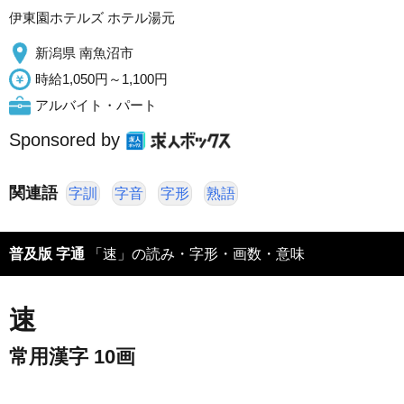
伊東園ホテルズ ホテル湯元
新潟県 南魚沼市
時給1,050円～1,100円
アルバイト・パート
Sponsored by
関連語
字訓
字音
字形
熟語
普及版 字通
「速」の読み・字形・画数・意味
速
常用漢字 10画