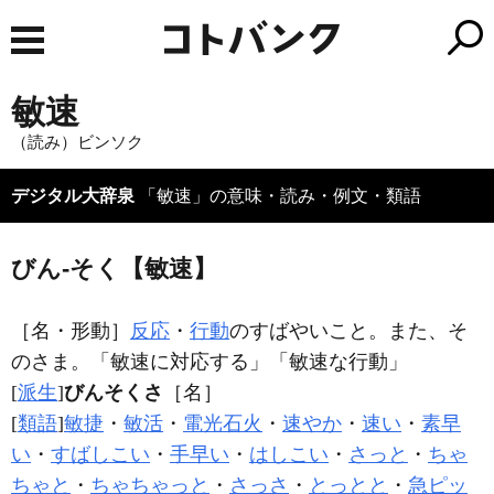
敏速
（読み）ビンソク
デジタル大辞泉
「敏速」の意味・読み・例文・類語
びん‐そく【敏速】
［名・形動］
反応
・
行動
のすばやいこと。また、そ
のさま。「
敏速
に対応する」「
敏速
な行動」
[
派生
]
びんそくさ
［名］
[
類語
]
敏捷
・
敏活
・
電光石火
・
速やか
・
速い
・
素早
い
・
すばしこい
・
手早い
・
はしこい
・
さっと
・
ちゃ
ちゃと
・
ちゃちゃっと
・
さっさ
・
とっとと
・
急ピッ