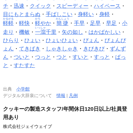
チ
・
迅速
・
クイック
・
スピーディー
・
ハイペース
・
目にもとまらぬ
・
手ばしこい
・
身軽い
・
身軽
・
かるがる
かろ
かんしょう
軽軽
・
軽快
・
軽
やか
・
簡捷
・
手早
・
足早
・
早足
・
小
いっしゃ
走り
・
機敏
・
一瀉
千里
・
矢の如し
・
はかばかしい
・
ひらり
・
ひょい
・
ひょいひょい
・
ぴょん
・
ぴょんぴ
ょん
・
てきぱき
・
しゃきしゃき
・
きびきび
・
ずんず
ん
・
ついと
・
つっと
・
つと
・
すいと
・
すっと
・
ぱっ
と
・
すたすた
出典
小学館
デジタル大辞泉について
情報
|
凡例
クッキーの製造スタッフ/年間休日120日以上/社員登
用あり
株式会社ジェイウェイブ