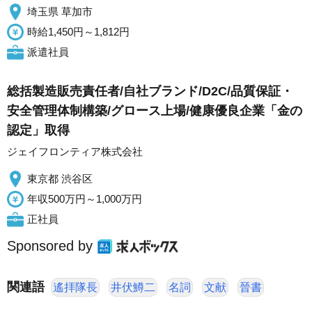
埼玉県 草加市
時給1,450円～1,812円
派遣社員
総括製造販売責任者/自社ブランド/D2C/品質保証・
安全管理体制構築/グロース上場/健康優良企業「金の
認定」取得
ジェイフロンティア株式会社
東京都 渋谷区
年収500万円～1,000万円
正社員
Sponsored by
関連語
遙拝隊長
井伏鱒二
名詞
文献
晉書