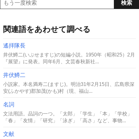
関連語をあわせて調べる
遙拝隊長
井伏鱒二(いぶせますじ)の短編小説。1950年（昭和25）2月
『展望』に発表。同年6月、文芸春秋新社...
井伏鱒二
小説家。本名満寿二(ますじ)。明治31年2月15日、広島県深
安(ふかやす)郡加茂(かも)村（現、福山...
名詞
文法用語。品詞の一つ。「太郎」「学生」「本」「学校」
「春」「友情」「研究」「泳ぎ」「高さ」など、事物...
文献