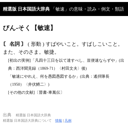
精選版 日本国語大辞典
「敏速」の意味・読み・例文・類語
びん‐そく【敏速】
〘 名詞 〙
( 形動 ) すばやいこと。すばしこいこと。
また、そのさま。敏捷。
[初出の実例]「凡四十三日を以て達すべし、豈便速ならずや」(出
典：西洋聞見録（1869‐71）〈村田文夫〉後)
「敏速にやれえ、何を愚図愚図するか」(出典：遙拝隊長
（1950）〈井伏鱒二〉)
[その他の文献]〔晉書‐車胤伝〕
出典
精選版 日本国語大辞典
精選版 日本国語大辞典について
情報
|
凡例