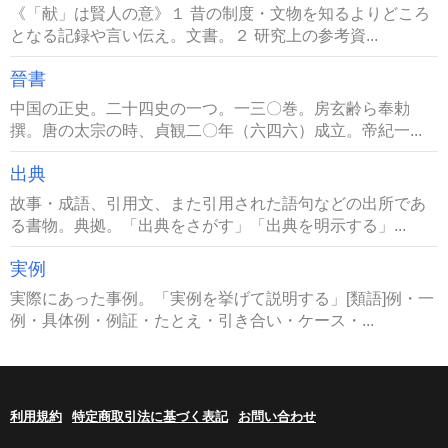
《「献」は賢人の意》１ 昔の制度・文物を知るよりどころ
となる記録や言い伝え。文書。２ 研究上の参考資...
晉書
中国の正史。二十四史の一つ。一三〇巻。房玄齢ら奉勅
撰。唐の太宗の時、貞観二〇年（六四六）成立。帝紀一...
出典
故事・成語、引用文、また引用された語句などの出所であ
る書物。典拠。「出典をさがす」「出典を明示する」...
実例
実際にあった事例。「実例を挙げて説明する」[類語]例・一
例・具体例・例証・たとえ・引き合い・ケース・...
利用規約
特定商取引法に基づく表記
お問い合わせ