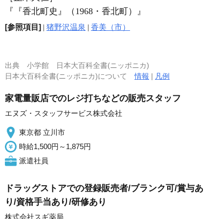
『『香北町史』（1968・香北町）』
[参照項目]
|
猪野沢温泉
|
香美（市）
出典
小学館 日本大百科全書(ニッポニカ)
日本大百科全書(ニッポニカ)について
情報
|
凡例
家電量販店でのレジ打ちなどの販売スタッフ
エヌズ・スタッフサービス株式会社
東京都 立川市
時給1,500円～1,875円
派遣社員
ドラッグストアでの登録販売者/ブランク可/賞与あ
り/資格手当あり/研修あり
株式会社スギ薬局