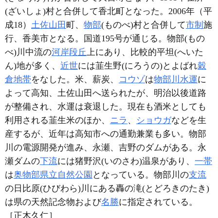
(ざいしょ)村と合併して香北町となった。2006年（平
成18）
土佐山田
町、
物部
(ものべ)村と合併して
市制
施
行、香美市となる。国道195号が通じる。物部(もの
べ)川中流の
河岸段丘
上にあり、比較的平坦(へいた
ん)地が多く、
近世
には韮生野(にろうの)とよばれ
穀
倉地帯
をなした。米、薪炭、
コウゾ
は
物部川
水運
に
よって高知、土佐山田へ送られたが、明治以後道路
が整備され、水運は衰退した。現在も酒米としても
利用される韮生米のほか、
ニラ
、
ショウガ
などを生
産するが、近年は高知市への通勤兼業も多い。物部
川の電源開発が進み、永瀬、吉野のダムがある。永
瀬ダムの
下流
には猪野沢(いのさわ)温泉があり、
一帯
は
奥物部県立自然公園
となっている。物部川の
支流
の日比原(ひびわら)川にある轟の滝(とどろきのたき)
は県の天然記念物および
名勝
に指定されている。
［正木久仁］