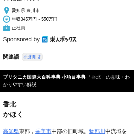
愛知県 豊川市
年収345万円～550万円
正社員
Sponsored by
関連語
香北町史
ブリタニカ国際大百科事典 小項目事典
「香北」の意味・わ
かりやすい解説
香北
かほく
高知県
東部，
香美市
中部の旧町域。
物部川
中流域を