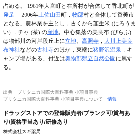
占める。 1961年大宮町と在所村が合体して香北町が
発足
。 2006年
土佐山田
町，
物部
村と合体して香美市
となる。農林業を主とし，古くから韮生米 (にろうま
い) ，チャ (茶) の
産地
。中心集落の美良布 (びらふ)
は物部川の河岸段丘上に
立地
。
高照寺
，
大川上美良
布神社
などの
古社寺
のほか，東端に
猪野沢温泉
，キ
ャンプ場がある。付近は
奥物部県立自然公園
に属す
る。
出典
ブリタニカ国際大百科事典 小項目事典
ブリタニカ国際大百科事典 小項目事典について
情報
ドラッグストアでの登録販売者/ブランク可/賞与あ
り/資格手当あり/研修あり
株式会社スギ薬局