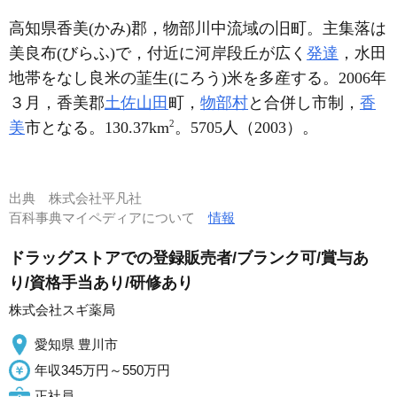
高知県香美(かみ)郡，物部川中流域の旧町。主集落は
美良布(びらふ)で，付近に河岸段丘が広く
発達
，水田
地帯をなし良米の韮生(にろう)米を多産する。2006年
３月，香美郡
土佐山田
町，
物部村
と合併し市制，
香
2
美
市となる。130.37km
。5705人（2003）。
出典
株式会社平凡社
百科事典マイペディアについて
情報
ドラッグストアでの登録販売者/ブランク可/賞与あ
り/資格手当あり/研修あり
株式会社スギ薬局
愛知県 豊川市
年収345万円～550万円
正社員