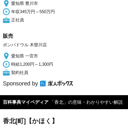
愛知県 豊川市
年収345万円～550万円
正社員
販売
ポンパドウル 木曽川店
愛知県 一宮市
時給1,200円～1,300円
契約社員
Sponsored by
百科事典マイペディア
「香北」の意味・わかりやすい解説
香北[町]【かほく】