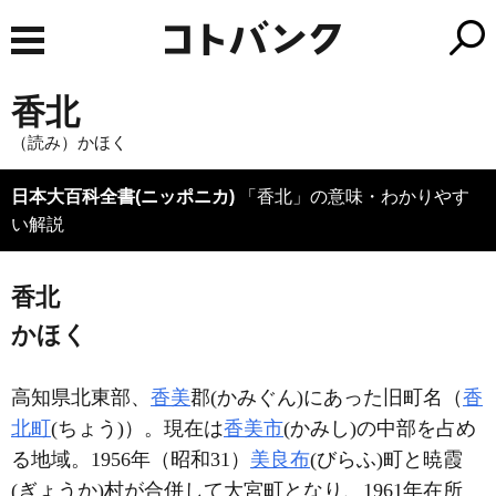
香北
（読み）かほく
日本大百科全書(ニッポニカ)
「香北」の意味・わかりやす
い解説
香北
かほく
高知県北東部、
香美
郡(かみぐん)にあった旧町名（
香
北町
(ちょう)）。現在は
香美市
(かみし)の中部を占め
る地域。1956年（昭和31）
美良布
(びらふ)町と暁霞
(ぎょうか)村が合併して大宮町となり、1961年在所