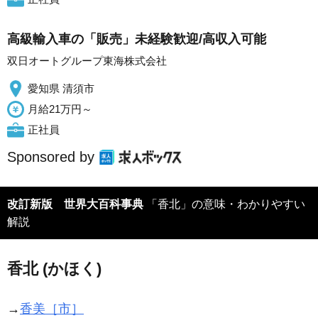
高級輸入車の「販売」未経験歓迎/高収入可能
双日オートグループ東海株式会社
愛知県 清須市
月給21万円～
正社員
Sponsored by
改訂新版 世界大百科事典
「香北」の意味・わかりやすい
解説
香北 (かほく)
→
香美［市］