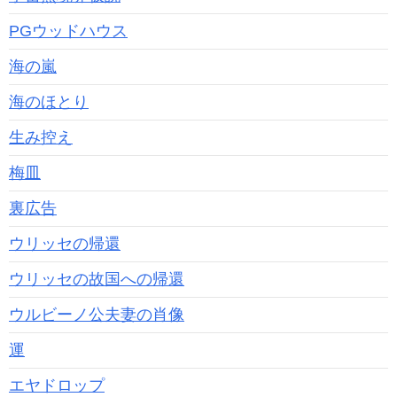
PGウッドハウス
海の嵐
海のほとり
生み控え
梅皿
裏広告
ウリッセの帰還
ウリッセの故国への帰還
ウルビーノ公夫妻の肖像
運
エヤドロップ