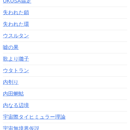
UKUSA協定
失われた鎖
失われた環
ウスルタン
嘘の果
歌より囃子
ウタトラン
内刳り
内田蝲蛄
内なる辺境
宇宙際タイヒミュラー理論
宇宙無境界仮説