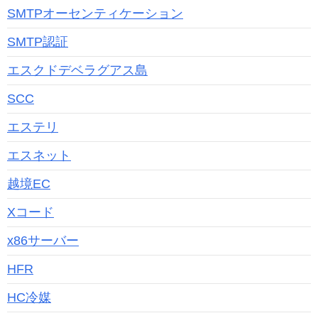
SMTPオーセンティケーション
SMTP認証
エスクドデベラグアス島
SCC
エステリ
エスネット
越境EC
Xコード
x86サーバー
HFR
HC冷媒