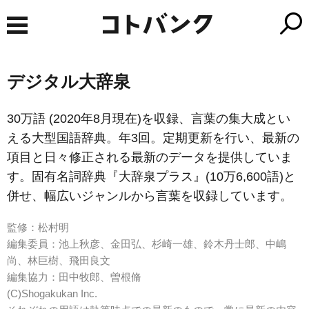
デジタル大辞泉
30万語 (2020年8月現在)を収録、言葉の集大成とい
える大型国語辞典。年3回。定期更新を行い、最新の
項目と日々修正される最新のデータを提供していま
す。固有名詞辞典『大辞泉プラス』(10万6,600語)と
併せ、幅広いジャンルから言葉を収録しています。
監修：松村明
編集委員：池上秋彦、金田弘、杉崎一雄、鈴木丹士郎、中嶋
尚、林巨樹、飛田良文
編集協力：田中牧郎、曽根脩
(C)Shogakukan Inc.