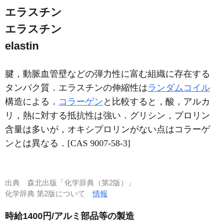
エラスチン
エラスチン
elastin
腱，動脈血管壁などの弾力性に富む組織に存在する
タンパク質．エラスチンの伸縮性は
ランダムコイル
構造による．
コラーゲン
と比較すると，酸，アルカ
リ，熱に対する抵抗性は強い．グリシン，プロリン
含量は多いが，オキシプロリンがない点はコラーゲ
ンとは異なる．[CAS 9007-58-3]
出典
森北出版「化学辞典（第2版）」
化学辞典 第2版について
情報
時給1400円/アルミ部品等の製造