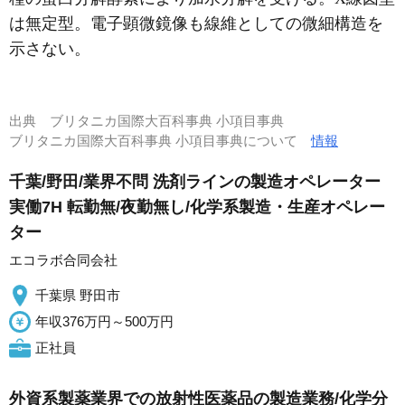
は無定型。電子顕微鏡像も線維としての微細構造を
示さない。
出典
ブリタニカ国際大百科事典 小項目事典
ブリタニカ国際大百科事典 小項目事典について
情報
千葉/野田/業界不問 洗剤ラインの製造オペレーター
実働7H 転勤無/夜勤無し/化学系製造・生産オペレー
ター
エコラボ合同会社
千葉県 野田市
年収376万円～500万円
正社員
外資系製薬業界での放射性医薬品の製造業務/化学分