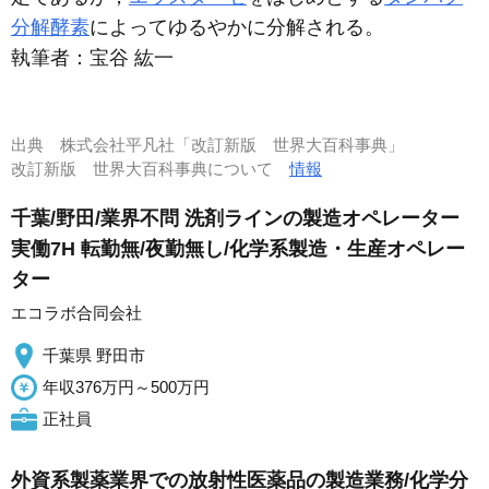
分解酵素
によってゆるやかに分解される。
執筆者：
宝谷 紘一
出典
株式会社平凡社「改訂新版 世界大百科事典」
改訂新版 世界大百科事典について
情報
千葉/野田/業界不問 洗剤ラインの製造オペレーター
実働7H 転勤無/夜勤無し/化学系製造・生産オペレー
ター
エコラボ合同会社
千葉県 野田市
年収376万円～500万円
正社員
外資系製薬業界での放射性医薬品の製造業務/化学分