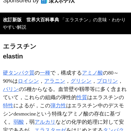
Sponsored by
改訂新版 世界大百科事典
「エラスチン」の意味・わかり
やすい解説
エラスチン
elastin
硬タンパク質
の
一種
で，構成する
アミノ酸
の80～
90%は
ロイシン
，
アラニン
，
グリシン
，
プロリン
，
バリン
の5種からなる。血管壁や靱帯等に多く含まれ
ていて，これらの組織の弾性的
性質
はエラスチンの
特性
によるが，この
弾力性
はエラスチン中のデスモ
シンdesmocineという特殊なアミノ酸の存在に基づ
く。
弱酸
，弱
アルカリ
などの化学的処理に対して安
定であるが，
エラスターゼ
をはじめとする
タンパク