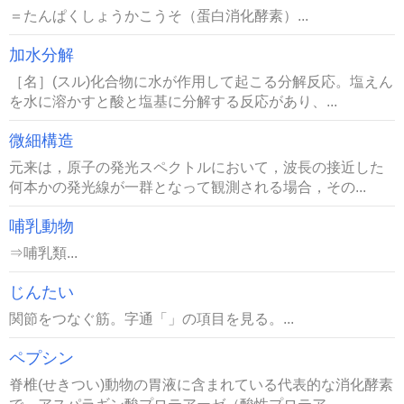
＝たんぱくしょうかこうそ（蛋白消化酵素）...
加水分解
［名］(スル)化合物に水が作用して起こる分解反応。塩えん
を水に溶かすと酸と塩基に分解する反応があり、...
微細構造
元来は，原子の発光スペクトルにおいて，波長の接近した
何本かの発光線が一群となって観測される場合，その...
哺乳動物
⇒哺乳類...
じんたい
関節をつなぐ筋。字通「」の項目を見る。...
ペプシン
脊椎(せきつい)動物の胃液に含まれている代表的な消化酵素