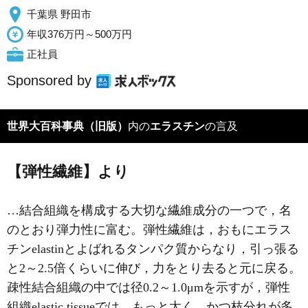
千葉県 野田市
年収376万円～500万円
正社員
Sponsored by
世界大百科事典（旧版）
内の
エラスチン
の言及
【弾性繊維】より
…
結合組織
を構成する大切な繊維成分の一つで，名
のとおり弾力性に富む。弾性繊維は，おもにエラス
チンelastinとよばれるタンパク質からなり，引っ張る
と2～2.5倍くらいに伸び，力をとり去ると元に戻る。
疎性結合組織の中では径0.2～1.0μmを示すが，弾性
組織elastic tissueでは，もっと太く，かつ枝分れが多