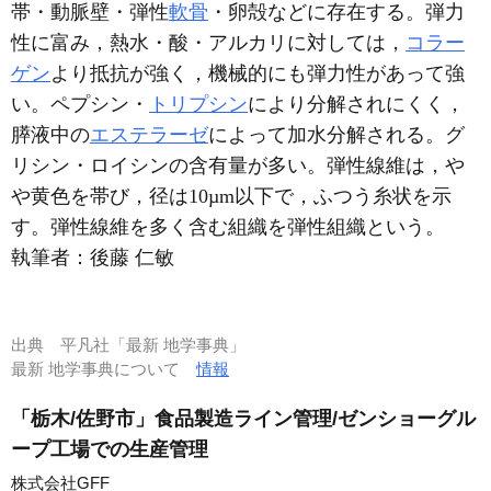
帯・動脈壁・弾性
軟骨
・卵殻などに存在する。弾力
性に富み，熱水・酸・アルカリに対しては，
コラー
ゲン
より抵抗が強く，機械的にも弾力性があって強
い。ペプシン・
トリプシン
により分解されにくく，
膵液中の
エステラーゼ
によって加水分解される。グ
リシン・ロイシンの含有量が多い。弾性線維は，や
や黄色を帯び，径は10µm以下で，ふつう糸状を示
す。弾性線維を多く含む組織を弾性組織という。
執筆者：
後藤 仁敏
出典
平凡社「最新 地学事典」
最新 地学事典について
情報
「栃木/佐野市」食品製造ライン管理/ゼンショーグル
ープ工場での生産管理
株式会社GFF