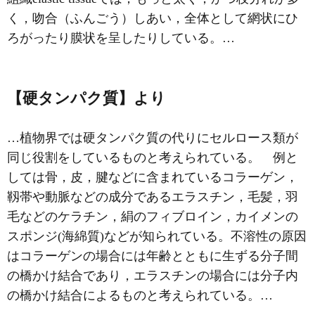
く，吻合（ふんごう）しあい，全体として網状にひ
ろがったり膜状を呈したりしている。…
【硬タンパク質】より
…植物界では硬タンパク質の代りに
セルロース
類が
同じ役割をしているものと考えられている。 例と
しては骨，皮，腱などに含まれている
コラーゲン
，
靱帯や動脈などの成分である
エラスチン
，毛髪，羽
毛などの
ケラチン
，絹の
フィブロイン
，カイメンの
スポンジ(海綿質)などが知られている。不溶性の原因
はコラーゲンの場合には年齢とともに生ずる分子間
の橋かけ結合であり，エラスチンの場合には分子内
の橋かけ結合によるものと考えられている。…