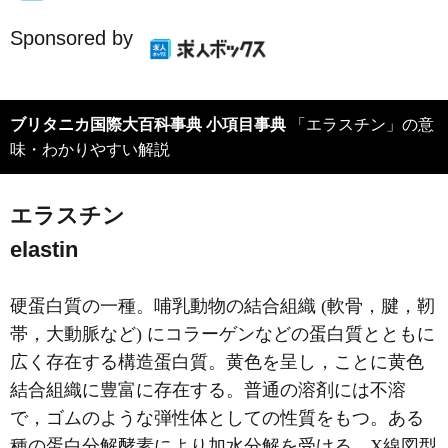
Sponsored by
ブリタニカ国際大百科事典 小項目事典
「エラスチン」の意
味・わかりやすい解説
エラスチン
elastin
硬蛋白質の一種。哺乳動物の結合組織 (軟骨，腱，靭
帯，大動脈など) にコラーゲンなどの蛋白質とともに
広く存在する構造蛋白質。黄色を呈し，ことに黄色
結合組織に豊富に存在する。普通の溶剤には不溶
で，ゴムのような弾性体としての性質をもつ。ある
種の蛋白分解酵素により加水分解を受ける。X線図型