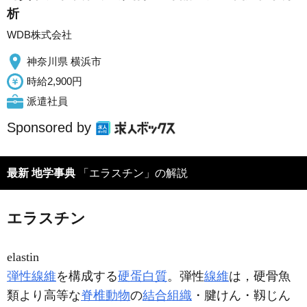
析
WDB株式会社
神奈川県 横浜市
時給2,900円
派遣社員
Sponsored by
最新 地学事典
「エラスチン」の解説
エラスチン
elastin
弾性線維
を構成する
硬蛋白質
。弾性
線維
は，硬骨魚
類より高等な
脊椎動物
の
結合組織
・腱
けん
・靱
じん