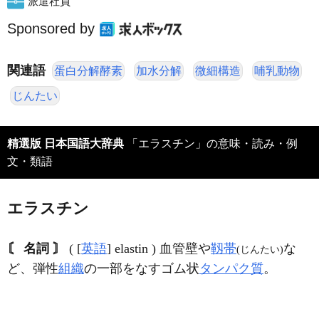
派遣社員
Sponsored by
関連語
蛋白分解酵素
加水分解
微細構造
哺乳動物
じんたい
精選版 日本国語大辞典
「エラスチン」の意味・読み・例
文・類語
エラスチン
〘 名詞 〙
( [
英語
] elastin ) 血管壁や
靱帯
な
(じんたい)
ど、弾性
組織
の一部をなすゴム状
タンパク質
。