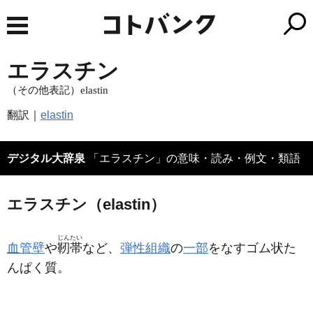
エラスチン
（その他表記）elastin
翻訳｜
elastin
デジタル大辞泉
「エラスチン」の意味・読み・例文・類語
エラスチン（elastin）
じんたい
血管壁
や
靭帯
など、
弾性組織
の
一部
をなすゴム状た
んぱく質。