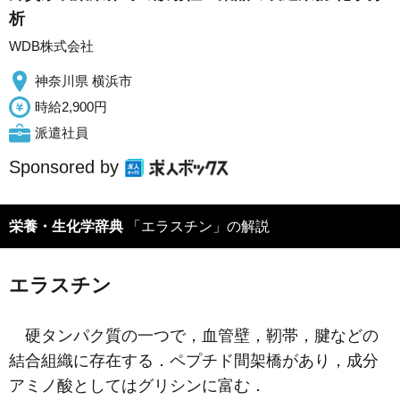
析
WDB株式会社
神奈川県 横浜市
時給2,900円
派遣社員
Sponsored by
栄養・生化学辞典
「エラスチン」の解説
エラスチン
硬タンパク質の一つで，血管壁，靭帯，腱などの
結合組織に存在する．ペプチド間架橋があり，成分
アミノ酸としてはグリシンに富む．