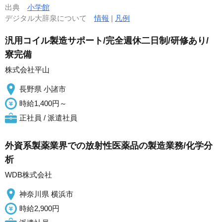
出典
小学館
デジタル大辞泉について
情報
|
凡例
汎用コイル製造サポート/完全週休二日制/研修あり/
寮完備
株式会社平山
長野県 小諸市
時給1,400円～
正社員 / 派遣社員
外資系製薬業界での放射性医薬品の製造業務/化学分
析
WDB株式会社
神奈川県 横浜市
時給2,900円