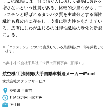
…この繊維には，引っ張り力に抗して容易に長さを
増さないという性質がある。比較的少量ながら，
エ
ラスチン
と呼ばれるタンパク質を主成分とする弾性
繊維も真皮内に存在し，皮膚に弾力性をあたえてい
る。皮膚に
しわ
が生じるのは弾性繊維の老化と断裂
による。…
※「エラスチン」について言及している用語解説の一部を掲載して
います。
出典｜
株式会社平凡社「世界大百科事典（旧版）」
航空機/工法開発/大手自動車製造メーカー/Excel
株式会社スタッフサービス
愛知県 半田市
月給23万円～50万円
正社員