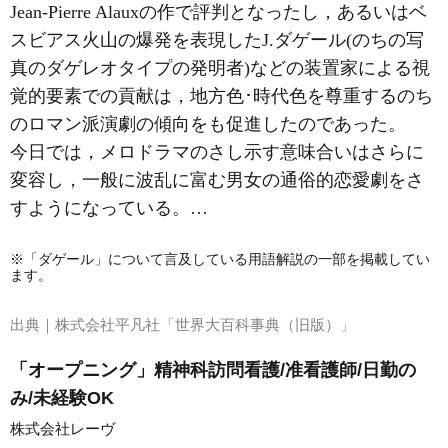
Jean‐Pierre Alauxの作で評判となったし，あるいはベ
スビアス火山の爆発を表現したJ.ダゲール(のちの写
真のダゲレオタイプの発明者)などの装置家による視
覚的要素での貢献は，地方色･時代色を尊重するのち
の
ロマン派演劇
の傾向をも促進したのであった。
今日では，メロドラマのさし示す意味合いはさらに
変容し，一般に波乱に富む男女の通俗的恋愛劇をさ
すようになっている。…
※「ダゲール」について言及している用語解説の一部を掲載してい
ます。
出典｜
株式会社平凡社「世界大百科事典（旧版）」
「オープニング」精神科訪問看護/准看護師/日勤の
み/未経験OK
株式会社レーヴ