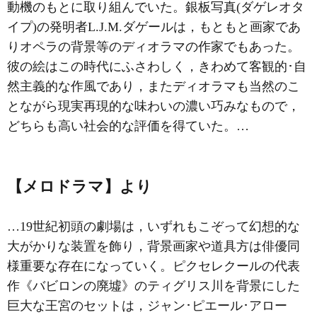
動機のもとに取り組んでいた。銀板写真(ダゲレオタ
イプ)の発明者L.J.M.ダゲールは，もともと画家であ
りオペラの背景等のディオラマの作家でもあった。
彼の絵はこの時代にふさわしく，きわめて客観的･自
然主義的な作風であり，またディオラマも当然のこ
とながら現実再現的な味わいの濃い巧みなもので，
どちらも高い社会的な評価を得ていた。…
【メロドラマ】より
…19世紀初頭の劇場は，いずれもこぞって幻想的な
大がかりな装置を飾り，背景画家や道具方は俳優同
様重要な存在になっていく。ピクセレクールの代表
作《バビロンの廃墟》のティグリス川を背景にした
巨大な王宮のセットは，ジャン･ピエール･アロー