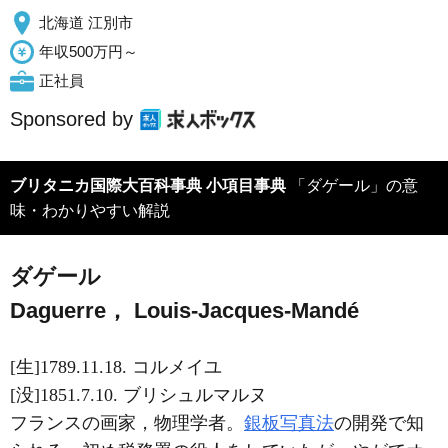
北海道 江別市
年収500万円～
正社員
Sponsored by
ブリタニカ国際大百科事典 小項目事典
「ダゲール」の意
味・わかりやすい解説
ダゲール
Daguerre， Louis-Jacques-Mandé
[生]1789.11.18. コルメイユ
[没]1851.7.10. ブリシュルマルヌ
フランスの画家，物理学者。
銀板写真法
の開発で知