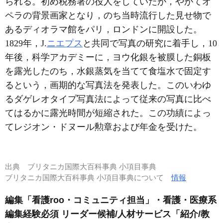
られる。初め税務署の役人をしていたが，やがてオ
ペラの背景画家となり，のち当時流行した見せ物で
あるディオラマ館をパリ，ロンドンに開設した。
1829年，J.
ニエプス
と共同で写真の研究に着手し，10
年後，科学アカデミーに，ヨウ化銀を被膜した銅板
を露光したのち，水銀蒸気を当てて食塩水で固定す
るという，画期的な写真法を発表した。このいわゆ
るダゲレオタイプ写真法によって従来の写真に比べ
てはるかに露光時間が短縮された。この功績によっ
てレジオン・ドヌール勲章および年金を受けた。
出典
ブリタニカ国際大百科事典 小項目事典
ブリタニカ国際大百科事典 小項目事典について
情報
編集「看護roo・コミュニティ担当」・看護・医療系
編集経験必須 リーダー候補/人材サービス「紹介/教