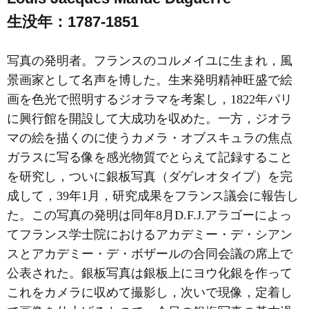
生没年：1787-1851
写真の発明者。フランスのコルメイユに生まれ，風
景画家として名声を博した。生来発明精神旺盛で絵
画を色光で照明するジオラマを考案し，1822年パリ
に興行館を開設して大成功を収めた。一方，ジオラ
マの絵を描くのに使うカメラ・オブスキュラの焦点
ガラスに写る像を感光物質でとらえて記録すること
を研究し，ついに銀板写真（ダゲレオタイプ）を完
成して，39年1月，研究成果をフランス議会に報告し
た。この写真の発明は同年8月D.F.J.アラゴーによっ
てフランス学士院におけるアカデミー・デ・シアン
スとアカデミー・デ・ボザールの合同会議の席上で
公表された。銀板写真は銀板上にヨウ化銀を作って
これをカメラに収めて撮影し，次いで現像，定着し