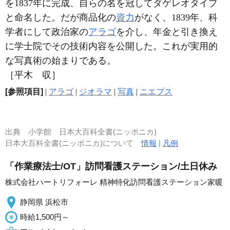
を1837年に完成、自らの名を冠してダゲレオタイプ
と命名した。だが商品化の
資力
がなく、1839年、科
学者にして政治家の
アラゴ
を介し、年金と引き換え
に学士院でその技術内容を公開した。これが実用的
な写真術の始まりである。
［平木 収］
[参照項目]
|
アラゴ
|
ジオラマ
|
写真
|
ニエプス
出典
小学館 日本大百科全書(ニッポニカ)
日本大百科全書(ニッポニカ)について
情報
|
凡例
「作業療法士/OT」訪問看護ステーション/土日休み
株式会社ハートリフォーレ 精神特化訪問看護ステーション家暖
静岡県 浜松市
時給1,500円～