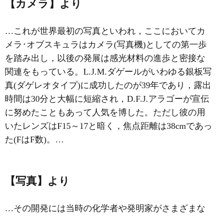
【カメラ】より
…これが世界最初の写真といわれ，ここにおいてカ
メラ･オブスキュラはカメラ(写真機)としての第一歩
を踏み出し，以後の発展は感光材料の進歩と密接な
関連をもっている。L.J.M.ダゲールがいわゆる銀板写
真(ダゲレオタイプ)に成功したのが39年であり，露出
時間は30分と大幅に短縮され，D.F.J.アラゴーが宣伝
に努めたこともあって人気を博した。ただし彼の用
いたレンズはF15～17と暗く，焦点距離は38cmであっ
た(Fは
F数
)。…
【写真】より
…その開発には当時の化学者や発明家がさまざまな