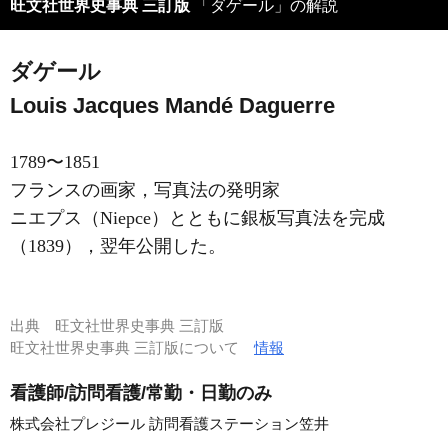
旺文社世界史事典 三訂版
「ダゲール」の解説
ダゲール
Louis Jacques Mandé Daguerre
1789〜1851
フランスの画家，写真法の発明家
ニエプス（Niepce）とともに銀板写真法を完成
（1839），翌年公開した。
出典
旺文社世界史事典 三訂版
旺文社世界史事典 三訂版について
情報
看護師/訪問看護/常勤・日勤のみ
株式会社プレジール 訪問看護ステーション笠井