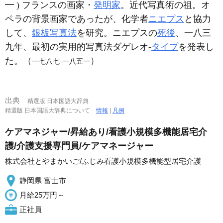
━ ) フランスの画家・
発明家
。近代写真術の祖。オ
ペラの背景画家であったが、化学者
ニエプス
と協力
して、
銀板写真法
を研究。ニエプスの
死後
、一八三
九年、最初の実用的写真法ダゲレオ‐
タイプ
を発表し
た。（
）
一七八七‐一八五一
出典
精選版 日本国語大辞典
精選版 日本国語大辞典について
情報
|
凡例
ケアマネジャー/昇給あり/看護小規模多機能居宅介
護/介護支援専門員/ケアマネージャー
株式会社とやまかいご/ふじみ看護小規模多機能型居宅介護
静岡県 富士市
月給25万円～
正社員