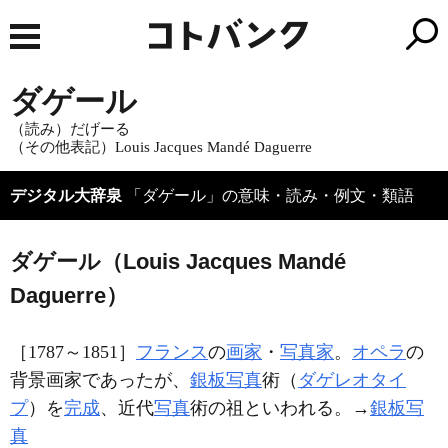
ダゲール
（読み）だげーる
（その他表記）Louis Jacques Mandé Daguerre
デジタル大辞泉
「ダゲール」の意味・読み・例文・類語
ダゲール（Louis Jacques Mandé
Daguerre）
［1787～1851］
フランス
の
画家
・
写真家
。
オペラ
の
背景画家であったが、
銀板写真
術（
ダゲレオタイ
プ
）を
完成
、近代
写真
術の祖といわれる。→
銀板写
真