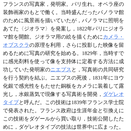
フランスの写真家，発明家。パリ生れ。オペラ座の
装飾画家のもとで働く。当時盛んだったパノラマ館
のために風景画を描いていたが，パノラマに照明を
あてた〈ジオラマ〉を発案し，1822年パリにジオラ
マ館を開館。ジオラマ用の絵を描くために
カメラ・
オブスクラ
の原理を利用，さらに投影した映像を留
めるために写真の研究を始める。1829年，当時すで
に感光剤料を使って像を支持体に定着する方法に成
功していた発明家の
ニエプス
と，写真術の共同研究
を行う契約を結ぶ。ニエプスの死後，1831年にヨウ
化銀で感光性をもたせた銅板をカメラに装着して露
光し，水銀蒸気で現像する写真術を開発，
ダゲレオ
タイプ
と呼んだ。この技術は1839年フランス学士院
で発表された。フランス政府は生涯年金と引換えに
この技術をダゲールから買い取り，技術公開したた
めに，ダゲレオタイプの技法は世界中に広まった。