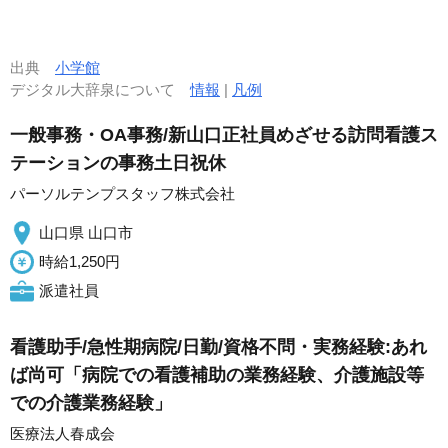
出典
小学館
デジタル大辞泉について
情報
|
凡例
一般事務・OA事務/新山口正社員めざせる訪問看護ス
テーションの事務土日祝休
パーソルテンプスタッフ株式会社
山口県 山口市
時給1,250円
派遣社員
看護助手/急性期病院/日勤/資格不問・実務経験:あれ
ば尚可「病院での看護補助の業務経験、介護施設等
での介護業務経験」
医療法人春成会