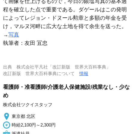
て画像を仕上げるもので，今日の銀塩写真の基本過
程を確立した点で重要である。ダゲールはこの発明
によってレジョン・ドヌール勲章と多額の年金を受
け，マルヌ河畔に広大な土地を得て余生を送った。
→
写真
執筆者：
友田 冝忠
出典
株式会社平凡社「改訂新版 世界大百科事典」
改訂新版 世界大百科事典について
情報
看護師・准看護師/介護老人保健施設/残業なし・少な
め
株式会社ツクイスタッフ
東京都 北区
時給2,100円～2,300円
派遣社員