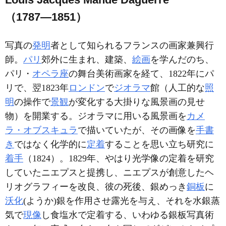
（1787―1851）
写真の
発明
者として知られるフランスの画家兼興行
師。
パリ
郊外に生まれ、建築、
絵画
を学んだのち、
パリ・
オペラ座
の舞台美術画家を経て、1822年にパ
リで、翌1823年
ロンドン
で
ジオラマ
館（人工的な
照
明
の操作で
景観
が変化する大掛りな風景画の見せ
物）を開業する。ジオラマに用いる風景画を
カメ
ラ・オブスキュラ
で描いていたが、その画像を
手書
き
ではなく化学的に
定着
することを思い立ち研究に
着手
（1824）。1829年、やはり光学像の定着を研究
していたニエプスと提携し、ニエプスが創意したヘ
リオグラフィーを改良、彼の死後、銀めっき
銅板
に
沃化
(ようか)銀を作用させ露光を与え、それを水銀蒸
気で
現像
し食塩水で定着する、いわゆる銀板写真術