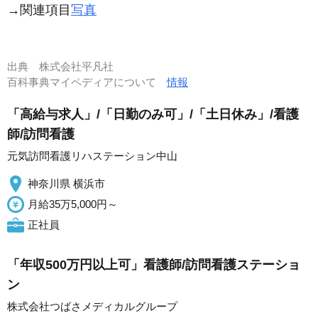
→関連項目
写真
出典
株式会社平凡社
百科事典マイペディアについて
情報
「高給与求人」/「日勤のみ可」/「土日休み」/看護
師/訪問看護
元気訪問看護リハステーション中山
神奈川県 横浜市
月給35万5,000円～
正社員
「年収500万円以上可」看護師/訪問看護ステーショ
ン
株式会社つばさメディカルグループ