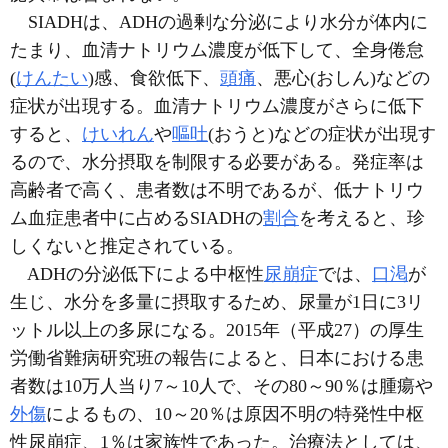
SIADHは、ADHの過剰な分泌により水分が体内に
たまり、血清ナトリウム濃度が低下して、全身倦怠
(
けんたい
)感、食欲低下、
頭痛
、悪心(おしん)などの
症状が出現する。血清ナトリウム濃度がさらに低下
すると、
けいれん
や
嘔吐
(おうと)などの症状が出現す
るので、水分摂取を制限する必要がある。発症率は
高齢者で高く、患者数は不明であるが、低ナトリウ
ム血症患者中に占めるSIADHの
割合
を考えると、珍
しくないと推定されている。
ADHの分泌低下による中枢性
尿崩症
では、
口渇
が
生じ、水分を多量に摂取するため、尿量が1日に3リ
ットル以上の多尿になる。2015年（平成27）の厚生
労働省難病研究班の報告によると、日本における患
者数は10万人当り7～10人で、その80～90％は腫瘍や
外傷
によるもの、10～20％は原因不明の特発性中枢
性尿崩症、1％は家族性であった。治療法としては、