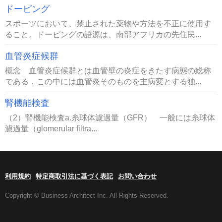
ドーピング
スポーツにおいて、禁止された薬物や方法を不正に使用す
ること。ドーピングの語源は、南部アフリカの先住民...
血管炎症候群
概念 血管炎症候群とは血管壁の炎症をきたす病態の総称
である．この中には血管炎そのものを主病変とする独...
腎機能検査
（2）腎機能検査a.糸球体濾過量（GFR） 一般には糸球体
濾過量（glomerular filtra...
利用規約
特定商取引法に基づく表記
お問い合わせ
Copyright © Business Architect Inc. All Rights Reserved.