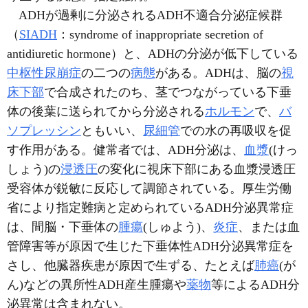
ADHが過剰に分泌されるADH不適合分泌症候群
（
SIADH
：syndrome of inappropriate secretion of
antidiuretic hormone）と、ADHの分泌が低下している
中枢性尿崩症
の二つの
病態
がある。ADHは、脳の
視
床下部
で合成されたのち、茎でつながっている下垂
体の後葉に送られてから分泌される
ホルモン
で、
バ
ソプレッシン
ともいい、
尿細管
での水の再吸収を促
す作用がある。健常者では、ADH分泌は、
血漿
(けっ
しょう)の
浸透圧
の変化に視床下部にある血漿浸透圧
受容体が鋭敏に反応して調節されている。厚生労働
省により指定難病と定められているADH分泌異常症
は、間脳・下垂体の
腫瘍
(しゅよう)、
炎症
、または血
管障害等が原因で生じた下垂体性ADH分泌異常症を
さし、他臓器疾患が原因で生ずる、たとえば
肺癌
(が
ん)などの異所性ADH産生腫瘍や
薬物
等によるADH分
泌異常は含まれない。