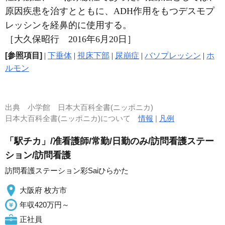
原因疾患を治すとともに、ADH作用をもつデスモプ
レッシンを経鼻的に使用する。
［大久保昭行 2016年6月20日］
[参照項目]
|
下垂体
|
視床下部
|
尿崩症
|
バソプレッシン
|
ホ
ルモン
出典
小学館 日本大百科全書(ニッポニカ)
日本大百科全書(ニッポニカ)について
情報
|
凡例
「駅チカ」/准看護師/常勤/日勤のみ/訪問看護ステー
ション/訪問看護
訪問看護ステーション彩Saiひらかた
大阪府 枚方市
年収420万円～
正社員