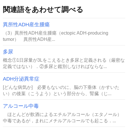
関連語をあわせて調べる
異所性ADH産生腫瘍
（3）異所性ADH産生腫瘍（ectopic ADH-producing
tumor） 異所性ADH産...
多尿
概念①1日尿量が3Lをこえるとき多尿と定義される（厳密な
定義ではない）．②多尿と鑑別しなければならな...
ADH分泌異常症
[どんな病気か] 必要もないのに、脳の下垂体（かすいた
い）の後葉（こうよう）という部分から、腎臓（じ...
アルコール中毒
ほとんどが飲酒によるエチルアルコール（エタノール）
中毒であるが，まれにメチルアルコールでも起こる．...