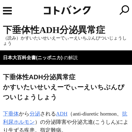
下垂体性ADH分泌異常症
（読み）かすいたいせいえーでぃーえいちぶんぴついじょうし
ょう
日本大百科全書(ニッポニカ)
の解説
下垂体性ADH分泌異常症
かすいたいせいえーでぃーえいちぶんぴ
ついじょうしょう
下垂体
から
分泌
される
ADH
（anti-diuretic hormon、
抗
利尿ホルモン
）の分泌障害や分泌亢進(こうしん)によ
り生ずる疾患。指定難病。