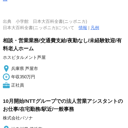
出典
小学館 日本大百科全書(ニッポニカ)
日本大百科全書(ニッポニカ)について
情報
|
凡例
相談・営業業務/交通費支給/夜勤なし/未経験歓迎/有
料老人ホーム
ホスピタルメント芦屋
兵庫県 芦屋市
年収350万円
正社員
10月開始/NTTグループでの法人営業アシスタントの
お仕事/在宅勤務/駅近/一般事務
株式会社パソナ