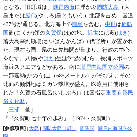
となる。旧町域は、
瀬戸内海
に浮かぶ
周防大島
（大
島または
屋代
(やしろ)島ともいう）北部を占め、国道
437号が通じる。北方海上の
前島
を含む。
中世
は
周防
国
衙(こくが)領の
久賀保
(ほ)の地。
近世
には萩(
はぎ
)
藩大島宰判勘場(さいばんかんば)（代官所）が置かれ
た。現在も国、県の出先機関が集まり、行政の中心
をなす。八幡(や
はた
)生涯学習のむら、長浦スポーツ
海浜スクエアなどがある。南に
瀬戸内海国立公園
の
一部嘉納(かのう)山（685メートル）がそびえ、その
北面の傾斜地はミカン栽培が盛ん。医療用に使用さ
れた「久賀の石風呂(いしぶろ)」は国指定
重要有形民
俗文化財
。
［
三浦
肇］
『『久賀町七十年の歩み』（1974・久賀町）』
[参照項目]
|
大島
|
周防大島（町）
|
周防国
|
瀬戸内海国立公
園