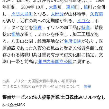
地区。旧町名。北方沖合いにある前島を含む。 1904
年町制。 2004年 10月，
大島
町，
東和
町，
橘
町と合併
し，
周防大島町
となる。
大部分
が山林地帯。
久賀港
があり，近在の島への定期船が出る。
イワシ
，ボ
ラ，タイなどを
漁獲
，イワシの加工品は
特産
。階段
状の
畑地
が多く，ミカンを多産し，加工工場があ
る。八田山公園，維新墓地など
名所旧跡
があり，医
療施設であった久賀の石風呂と歴史民俗資料館に保
存される諸職用具は重要有形民俗文化財に指定。文
珠山一帯と前島は
瀬戸内海国立公園
に属する。
出典
ブリタニカ国際大百科事典 小項目事典
ブリタニカ国際大百科事典 小項目事典について
情報
警備サービスの法人提案営業/土日祝休み/ノルマなし
株式会社MSK