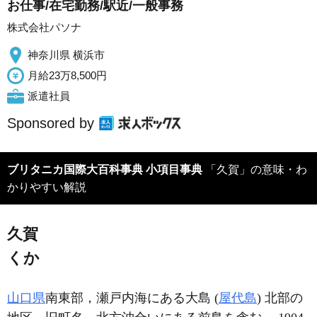
お仕事/在宅勤務/駅近/一般事務
株式会社パソナ
神奈川県 横浜市
月給23万8,500円
派遣社員
Sponsored by
ブリタニカ国際大百科事典 小項目事典
「久賀」の意味・わ
かりやすい解説
久賀
くか
山口県
南東部，瀬戸内海にある大島 (
屋代島
) 北部の