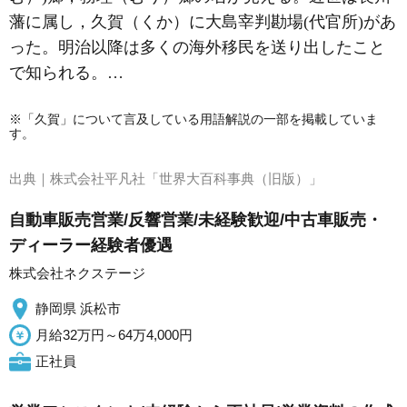
藩に属し，久賀（くか）に大島宰判勘場(代官所)があ
った。明治以降は多くの海外移民を送り出したこと
で知られる。…
※「久賀」について言及している用語解説の一部を掲載していま
す。
出典｜
株式会社平凡社「世界大百科事典（旧版）」
自動車販売営業/反響営業/未経験歓迎/中古車販売・
ディーラー経験者優遇
株式会社ネクステージ
静岡県 浜松市
月給32万円～64万4,000円
正社員