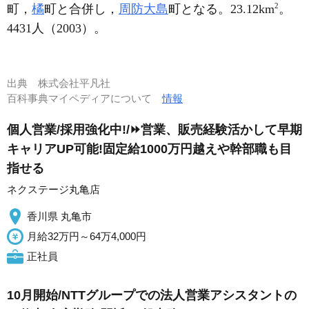
2
町，
橘
町と合併し，
周防大島
町となる。23.12km
。
4431人（2003）。
出典
株式会社平凡社
百科事典マイペディアについて
情報
個人営業/採用強化中!/⏩️営業、販売経験活かして早期
キャリアUP可能!固定給1000万円越えや幹部職も目
指せる
ネクステージ丸亀店
香川県 丸亀市
月給32万円～64万4,000円
正社員
10月開始/NTTグループでの法人営業アシスタントの