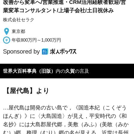
改善から変革へ/営業推進・CRM活用経験者歓迎/営
業変革コンサルタント/上場子会社/土日祝休み
株式会社セラク
東京都
年収800万円～1,000万円
Sponsored by
世界大百科事典（旧版）
内の
久賀
の言及
【屋代島】より
…屋代島は開発の古い島で，《国造本紀（こくぞう
ほんぎ）》に〈大島国造〉が見え，平安時代の《和
名抄》には大島郡屋代郷，美敷（みふ）(美敢（みか
む）)郷，務理（むり）郷の名が見える。近世は長州