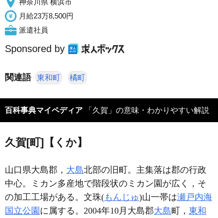
神奈川県 横浜市
月給23万8,500円
派遣社員
Sponsored by
関連語
東和町
橘町
百科事典マイペディア
「久賀」の意味・わかりやすい解説
久賀[町]【くか】
山口県大島郡，
大島
北部の旧町。主集落は郡の行政
中心。ミカン多産地で階段状のミカン園が広く，そ
の加工工場がある。文珠(
もんじゅ
)山一帯は
瀬戸内海
国立公園
に属する。2004年10月大島郡
大島
町，
東和