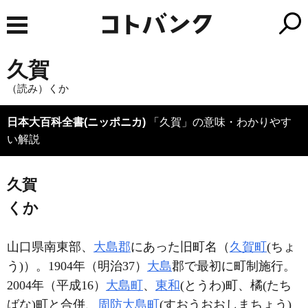
久賀
（読み）くか
日本大百科全書(ニッポニカ)
「久賀」の意味・わかりやす
い解説
久賀
くか
山口県南東部、
大島郡
にあった旧町名（
久賀町
(ちょ
う)）。1904年（明治37）
大島
郡で最初に町制施行。
2004年（平成16）
大島町
、
東和
(とうわ)町、橘(たち
ばな)町と合併、
周防大島町
(すおうおおしまちょう)