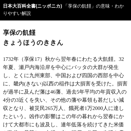
日本大百科全書(ニッポニカ)
「享保の飢饉」の意味・わか
りやすい解説
享保の飢饉
きょうほうのききん
1732年（享保17）秋から翌年春にわたる大飢饉。32
年夏、瀬戸内海沿岸を中心にバッタの大群が発生
し、とくに九州東部、中国および四国の西部を中心
に、畿内(きない)以西の稲作は大損害を受けた。損害
が過半に及んだ藩は46藩、過去5年平均の年貢収入の
4分の3近くを失い、その他の藩や幕領も甚だしい減
収となり、被災民265万人、餓死者1万2000人に達し
たという。凶作の影響はこの年の暮れから翌春にか
けて大都市にも波及し、連年低落を続けてきた米価