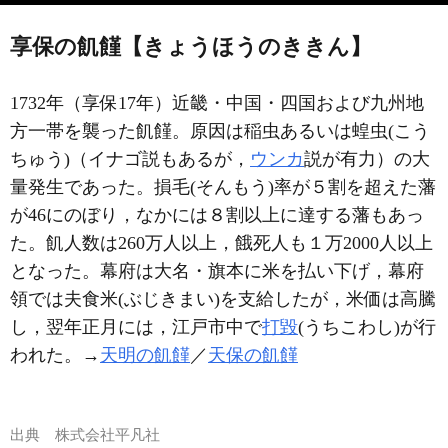
享保の飢饉【きょうほうのききん】
1732年（享保17年）近畿・中国・四国および九州地
方一帯を襲った飢饉。原因は稲虫あるいは蝗虫(こう
ちゅう)（イナゴ説もあるが，
ウンカ
説が有力）の大
量発生であった。損毛(そんもう)率が５割を超えた藩
が46にのぼり，なかには８割以上に達する藩もあっ
た。飢人数は260万人以上，餓死人も１万2000人以上
となった。幕府は大名・旗本に米を払い下げ，幕府
領では夫食米(ぶじきまい)を支給したが，米価は高騰
し，翌年正月には，江戸市中で
打毀
(うちこわし)が行
われた。→
天明の飢饉
／
天保の飢饉
出典
株式会社平凡社