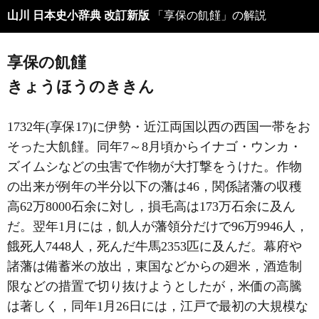
山川 日本史小辞典 改訂新版
「享保の飢饉」の解説
享保の飢饉
きょうほうのききん
1732年(享保17)に伊勢・近江両国以西の西国一帯をお
そった大飢饉。同年7～8月頃からイナゴ・ウンカ・
ズイムシなどの虫害で作物が大打撃をうけた。作物
の出来が例年の半分以下の藩は46，関係諸藩の収穫
高62万8000石余に対し，損毛高は173万石余に及ん
だ。翌年1月には，飢人が藩領分だけで96万9946人，
餓死人7448人，死んだ牛馬2353匹に及んだ。幕府や
諸藩は備蓄米の放出，東国などからの廻米，酒造制
限などの措置で切り抜けようとしたが，米価の高騰
は著しく，同年1月26日には，江戸で最初の大規模な