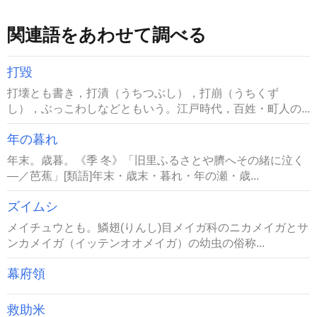
関連語をあわせて調べる
打毀
打壊とも書き，打潰（うちつぶし），打崩（うちくず
し），ぶっこわしなどともいう。江戸時代，百姓・町人の...
年の暮れ
年末。歳暮。《季 冬》「旧里ふるさとや臍へその緒に泣く
―／芭蕉」[類語]年末・歳末・暮れ・年の瀬・歳...
ズイムシ
メイチュウとも。鱗翅(りんし)目メイガ科のニカメイガとサ
ンカメイガ（イッテンオオメイガ）の幼虫の俗称...
幕府領
救助米