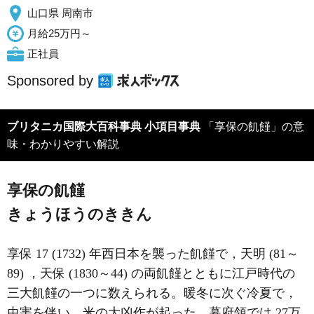
山口県 周南市
月給25万円～
正社員
Sponsored by
ブリタニカ国際大百科事典 小項目事典
「享保の飢饉」の意
味・わかりやすい解説
享保の飢饉
きょうほうのききん
享保 17 (1732) 年西日本を襲った飢饉で，天明 (81～
89) ，天保 (1830～44) の両飢饉とともに江戸時代の
三大飢饉の一つに数えられる。暖冬に次ぐ冷夏で，
虫害を伴い，米の大凶作が起った。幕府領では 27万