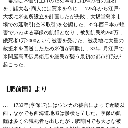
…幕府は米価引上げのため幕領には60万石の置籾
を，諸大名･商人には買米を命じ，1725年から江戸･
大坂に米会所設立を計画したが失敗，大坂堂島米市
場での延取引(空米取引)を公認した。32年西日本が蝗
害でいわゆる
享保の飢饉
となり，被災飢民約260万，
餓死者1万2000という被害を受けた。被災地に大量の
救援米を回送したため米価が高騰し，33年1月江戸で
米問屋高間伝兵衛店を細民が襲う最初の都市打毀が
起こった。…
【肥前国】より
… 1732年(享保17)にはウンカの被害によって近畿以
西，なかでも西海道地域は惨状を呈した。
享保の飢
饉
は多くの餓死者を出したが，肥前国でも大きな被