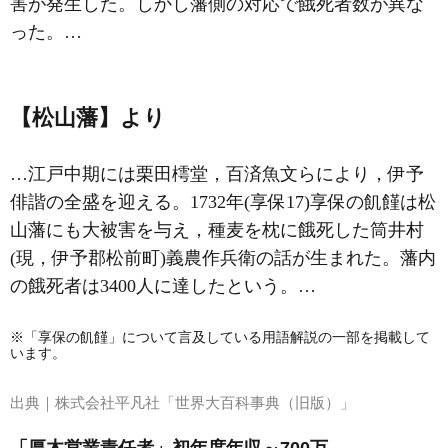
害が発生した。しかし藩側の対応で餓死者数が異な
った。…
【松山藩】より
…江戸中期には栗田樗堂，百済魚文らにより，伊予
俳諧の全盛を迎える。1732年(享保17)享保の飢饉は松
山藩にも大被害を与え，種麦を枕に餓死した筒井村
(現，伊予郡松前町)義農作兵衛の話が生まれた。藩内
の餓死者は3400人に達したという。…
※「享保の飢饉」について言及している用語解説の一部を掲載して
います。
出典｜
株式会社平凡社「世界大百科事典（旧版）」