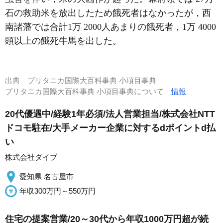
石の救助米を放出したため餓死者はなかったが，西
南諸藩では合計1万 2000人あまりの餓死者，1万 4000
頭以上の餓死牛馬を出した。
出典
ブリタニカ国際大百科事典 小項目事典
ブリタニカ国際大百科事典 小項目事典について
情報
20代優遇中/経験1年必須/法人営業担当/株式会社NTT
ドコモ駐在/大手メーカー企業に対するdポイントd払
い
株式会社ダイブ
愛知県 名古屋市
年収300万円～550万円
住宅の提案営業/20～30代から年収1000万円超が続