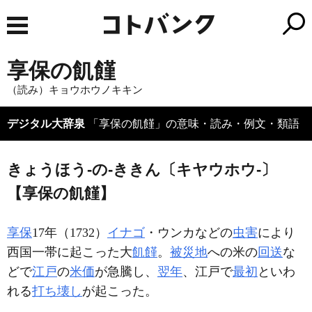
享保の飢饉
（読み）キョウホウノキキン
デジタル大辞泉
「享保の飢饉」の意味・読み・例文・類語
きょうほう‐の‐ききん〔キヤウホウ‐〕
【享保の飢饉】
享保
17年（1732）
イナゴ
・ウンカなどの
虫害
により
西国一帯に起こった大
飢饉
。
被災地
への米の
回送
な
どで
江戸
の
米価
が急騰し、
翌年
、江戸で
最初
といわ
れる
打ち壊し
が起こった。