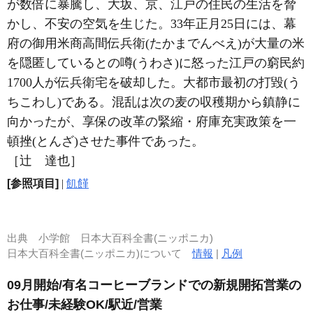
が数倍に暴騰し、大坂、京、江戸の住民の生活を脅
かし、不安の空気を生じた。33年正月25日には、幕
府の御用米商高間伝兵衛(たかまでんべえ)が大量の米
を隠匿しているとの噂(うわさ)に怒った江戸の窮民約
1700人が伝兵衛宅を破却した。大都市最初の打毀(う
ちこわし)である。混乱は次の麦の収穫期から鎮静に
向かったが、享保の改革の緊縮・府庫充実政策を一
頓挫(とんざ)させた事件であった。
［辻 達也］
[参照項目]
|
飢饉
出典
小学館 日本大百科全書(ニッポニカ)
日本大百科全書(ニッポニカ)について
情報
|
凡例
09月開始/有名コーヒーブランドでの新規開拓営業の
お仕事/未経験OK/駅近/営業