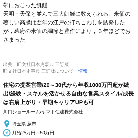
帯におこった飢饉
天明・天保と並んで三大飢饉に数えられる。米価の
著しい高騰は翌年の江戸の打ちこわしを誘発した
が，幕府の米価の調節と豊作により，３年ほどでお
さまった。
出典
旺文社日本史事典 三訂版
旺文社日本史事典 三訂版について
情報
住宅の提案営業/20～30代から年収1000万円超が続
出/経験・スキルを活かせる自由な営業スタイル/成長
は右肩上がり・早期キャリアUPも可
川口ショールーム/ヤマト住建株式会社
埼玉県 蕨市
月給25万円～50万円