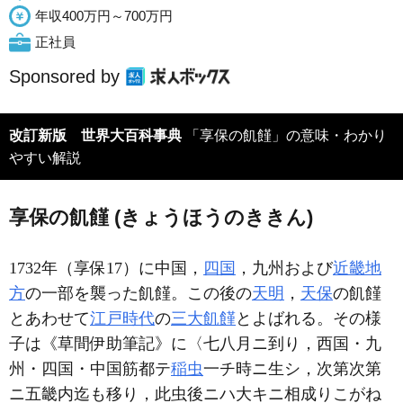
年収400万円～700万円
正社員
Sponsored by
改訂新版 世界大百科事典
「享保の飢饉」の意味・わかり
やすい解説
享保の飢饉 (きょうほうのききん)
1732年（享保17）に中国，
四国
，九州および
近畿地
方
の一部を襲った飢饉。この後の
天明
，
天保
の飢饉
とあわせて
江戸時代
の
三大飢饉
とよばれる。その様
子は《草間伊助筆記》に〈七八月ニ到り，西国・九
州・四国・中国筋都テ
稲虫
一チ時ニ生シ，次第次第
ニ五畿内迄も移り，此虫後ニハ大キニ相成りこがね