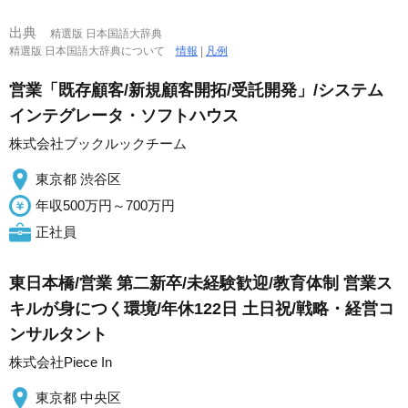
出典
精選版 日本国語大辞典
精選版 日本国語大辞典について
情報
|
凡例
営業「既存顧客/新規顧客開拓/受託開発」/システム
インテグレータ・ソフトハウス
株式会社ブックルックチーム
東京都 渋谷区
年収500万円～700万円
正社員
東日本橋/営業 第二新卒/未経験歓迎/教育体制 営業ス
キルが身につく環境/年休122日 土日祝/戦略・経営コ
ンサルタント
株式会社Piece In
東京都 中央区