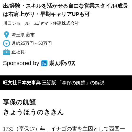
出/経験・スキルを活かせる自由な営業スタイル/成長
は右肩上がり・早期キャリアUPも可
川口ショールーム/ヤマト住建株式会社
埼玉県 蕨市
月給25万円～50万円
正社員
Sponsored by
旺文社日本史事典 三訂版
「享保の飢饉」の解説
享保の飢饉
きょうほうのききん
1732（享保17）年，イナゴの害を主因として西国一