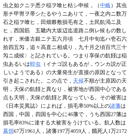
虫之如クニテ悉ク稲ヲ喰ヒ枯シ申候，（
中略
）其虫
形チ甲冑ヲ帯シたるやうニありて，一夜之内ニ数万
石之稲ヲ喰ヒ，田畑夥敷損毛有之，土民飢渇ニ及
ヒ，西国筋ゟ五畿内大坂辺迄道路ニ倒レ候もの数し
れす，米価古銀ニテ五六月頃ゟ七月中旬迄ハ壱石六
拾四五匁，追々高直ニ相成り，九十月之頃百弐三十
匁ニ成候〉と記されている。つまり享保の飢饉は稲
虫あるいは
蝗虫
（イナゴ説もあるが，ウンカ説が正
しいようである）の大量発生が直接の原因となって
引き起こされた。この点で，
天候
不順が主原因の天
明，天保の飢饉と異なり，被害地が西国中心である
点も天明，天保の飢饉と異なっている。その被害は
《日本災異誌》によれば，損毛率50%以上の
諸藩
は
西国，中国，四国を中心に46藩で，うち西国27藩は
損毛率83%に達する大被害をうけている。飢人数は
幕領
67万1961人，諸藩197万4059人，餓死人1万2172