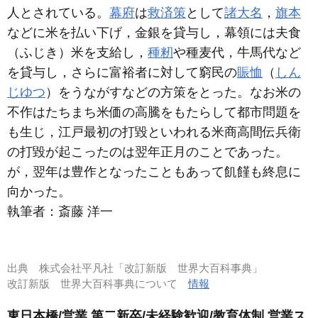
人とされている。
幕府
は
救済策
として
諸大名
，
旗本
などに米を払い下げ，金銀を貸与し，幕領には夫食
（ふじき）米を支給し，
種籾
や種麦代，牛馬代など
を貸与し，さらに富裕者に対して窮民の
賑恤
（
しん
じゆつ
）をうながすなどの方策をとった。なお米の
不作はたちまち米価の高騰をもたらして都市問題を
も生じ，江戸最初の打毀といわれる米商高間伝兵衛
の打毀が起こったのは翌年正月のことであった。
が，翌年は豊作となったこともあって飢饉も終息に
向かった。
執筆者：
斎藤 洋一
出典
株式会社平凡社「改訂新版 世界大百科事典」
改訂新版 世界大百科事典について
情報
東日本橋/営業 第二新卒/未経験歓迎/教育体制 営業ス