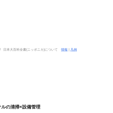
日本大百科全書(ニッポニカ)について
情報
|
凡例
テルの清掃×設備管理