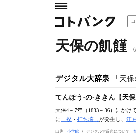
天保の飢饉
（
デジタル大辞泉
「天保
てんぽう‐の‐ききん【天
天保4～7年（1833～36）にか
に
一揆
・
打ち壊し
が発生し、
江
出典
小学館
デジタル大辞泉について