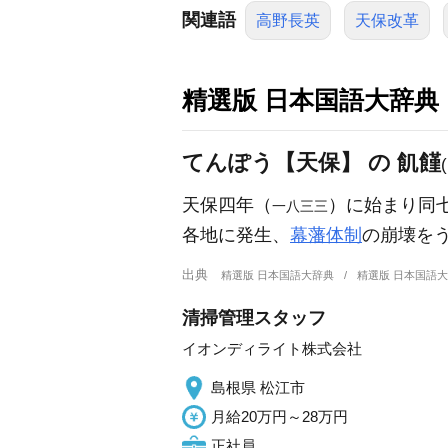
関連語
高野長英
天保改革
精選版 日本国語大辞典
てんぽう【天保】 の 飢饉
天保四年（
）に始まり同
一八三三
各地に発生、
幕藩体制
の崩壊を
出典
精選版 日本国語大辞典
精選版 日本国語
清掃管理スタッフ
イオンディライト株式会社
島根県 松江市
月給20万円～28万円
正社員