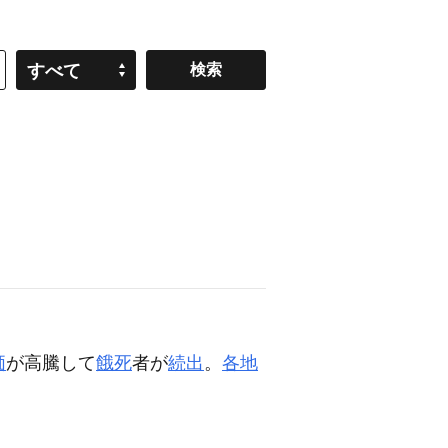
すべて
価
が高騰して
餓死
者が
続出
。
各地