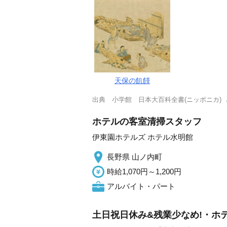
天保の飢饉
出典
小学館 日本大百科全書(ニッポニカ)
ホテルの客室清掃スタッフ
伊東園ホテルズ ホテル水明館
長野県 山ノ内町
時給1,070円～1,200円
アルバイト・パート
土日祝日休み&残業少なめ!・ホ