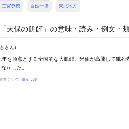
二宮尊徳
百姓一揆
東北地方
「天保の飢饉」の意味・読み・例文・
(ききん)
七年を頂点とする全国的な大飢饉。米価が高騰して餓死
うながした。
大辞典について
情報
|
凡例