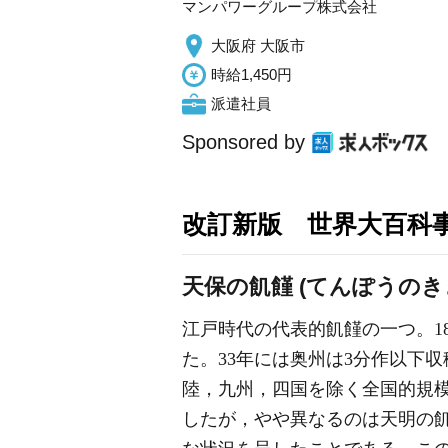
マンパワーグループ株式会社
大阪府 大阪市
時給1,450円
派遣社員
Sponsored by
改訂新版 世界大百科
天保の飢饉 (てんぽうのき
江戸時代の代表的飢饉の一つ。18
た。33年には奥州は3分作以下
陸，九州，四国を除く全国的規模
したが，やや異なるのは天明の