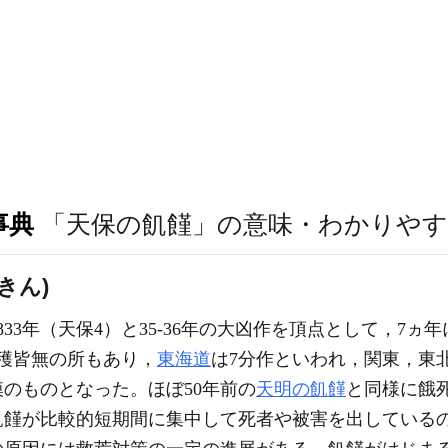
事典
「天保の飢饉」の意味・わかりやす
きん)
33年（天保4）と35-36年の大凶作を頂点として，7
収穫皆無の所もあり，
東海道
は7分作といわれ，関東，東北
のものとなった。ほぼ50年前の
天明の飢饉
と同様に餓
飢饉が比較的短期間に集中して死者や被害を出している