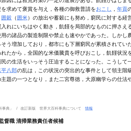
の原因には救荒対策の一定の進展がある。飢饉がはじま
資を求めて褒賞を与え，各種の御救普請を
おこし
，
年貢
。
囲穀
（
囲米
）の放出や蓄穀にも努め，窮民に対する経
買入れにいちはやく動き，飢饉を局部的なものに押さえ
使用の諸品の製造制限や禁止も速やかであった。しかし
っそう増加しており，都市にも下層窮民が累積されてい
われたから，全国的な米価騰貴を呼びおこし，飢饉状況
窮民の生活をいっそう圧迫することになった。こうして
塩平八郎
の乱は，この状況の突出的な事件として領主階
の主題の一つとなり，また二宮尊徳，大原幽学らの仕法
科事典」
改訂新版 世界大百科事典について
情報
る監督職 清掃業務責任者候補