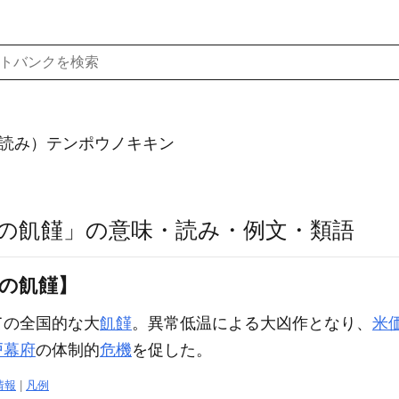
読み）テンポウノキキン
の飢饉」の意味・読み・例文・類語
保の飢饉】
けての全国的な大
飢饉
。異常低温による大凶作となり、
米
戸幕府
の体制的
危機
を促した。
情報
|
凡例