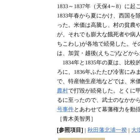
1833～1837年（天保4～8）に
1833年春から夏にかけ、西国を
った。米価は高騰し、村の貧農
が、それでも膨大な餓死者や病人
ちこわし)が各地で続発した。そ
は、加賀・越後(えちご)などか
1834年と1835年の夏は、
ろに、1836年ふたたび冷害に
で、特産物生産地などでは、米
農村
で打毀が続発した。とくに甲
るに至ったので、武士のなかから
号事件
とあわせて幕藩権力を動揺
［青木美智男］
[参照項目]
|
秋田藩北浦一揆
|
大