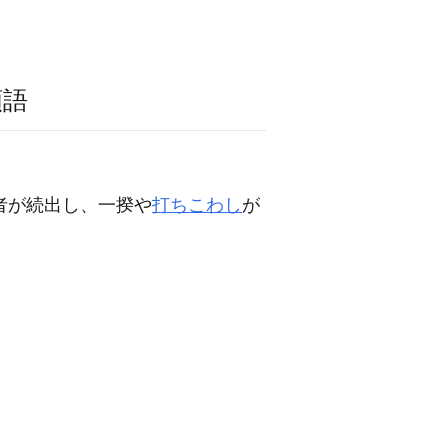
類語
者が続出し、一揆や
打ちこわし
が