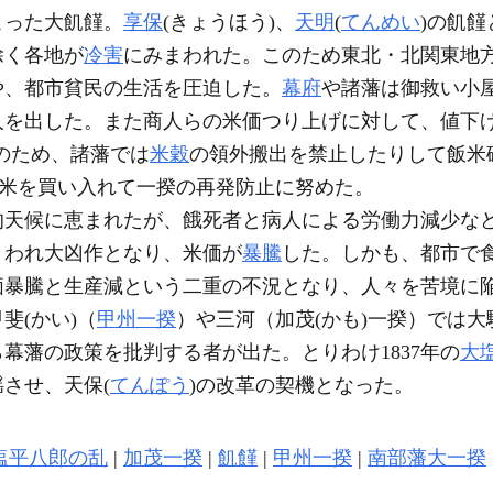
起こった大飢饉。
享保
(きょうほう)、
天明
(
てんめい
)の飢
除く各地が
冷害
にみまわれた。このため東北・北関東地
や、都市貧民の生活を圧迫した。
幕府
や諸藩は御救い小
を出した。また商人らの米価つり上げに対して、値下げ
のため、諸藩では
米穀
の領外搬出を禁止したりして飯米
ら米を買い入れて一揆の再発防止に努めた。
比較的天候に恵まれたが、餓死者と病人による労働力減少
みまわれ大凶作となり、米価が
暴騰
した。しかも、都市で
価暴騰と生産減という二重の不況となり、人々を苦境に
斐(かい)（
甲州一揆
）や三河（加茂(かも)一揆）では
幕藩の政策を批判する者が出た。とりわけ1837年の
大
させ、天保(
てんぽう
)の改革の契機となった。
塩平八郎の乱
|
加茂一揆
|
飢饉
|
甲州一揆
|
南部藩大一揆