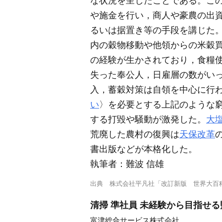
な状況を呈したことである。こ
や施金を行い，商人や豪農の出
るいは据置き等の手段を講じた
内の穀物移動や他領からの米穀
の経験が生かされており，食糧
失った奉公人，日雇層の数がい
入，蓄穀対策は自領を中心に行
い
〉を必要とする上記のような
する打毀や騒動が激発した。
大
荒廃した農村の復興は
天保改革
書出版などが本格化した。
執筆者：
難波 信雄
出典
株式会社平凡社「改訂新版 世界大百
清掃 準社員 未経験から目指せ
富津総合サービス株式会社