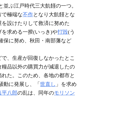
饉と並ぶ江戸時代三大飢饉の一つ。
方で極端な
不作
となり大飢饉とな
屋を設けたりして救済に努めた
を求める一揆(いっき)や
打毀
(う
確保に努め、秋田・南部藩など
などで、生産が回復しなかったとこ
食糧品以外の購買力が減退したの
陥れた。このため、各地の都市と
大騒動に発展し、「
世直し
」を求め
塩平八郎
の乱は、同年の
モリソン