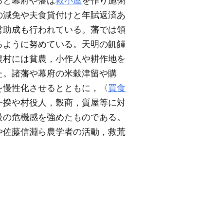
ると幕府や藩は
救小屋
を作り施粥
の減免や夫食貸付けと年賦返済あ
営助成も行われている。藩では領
るように努めている。天明の飢饉
農村には貧農，小作人や耕作地を
た。諸藩や幕府の米穀津留や購
を慢性化させるとともに，〈
買食
一揆や村役人，穀商，質屋等に対
級の危機感を強めたものである。
や佐藤信淵ら農学者の活動，救荒