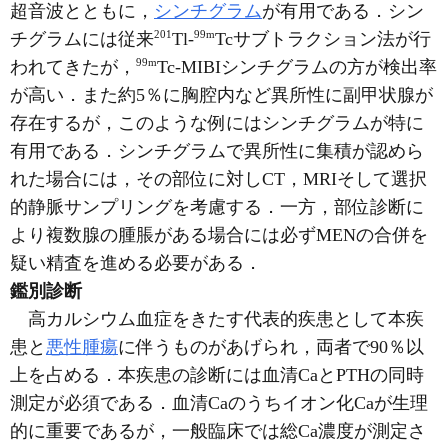
超音波とともに，
シンチグラム
が有用である．シン
201
99m
チグラムには従来
Tl-
Tcサブトラクション法が行
99m
われてきたが，
Tc-MIBIシンチグラムの方が検出率
が高い．また約5％に胸腔内など異所性に副甲状腺が
存在するが，このような例にはシンチグラムが特に
有用である．シンチグラムで異所性に集積が認めら
れた場合には，その部位に対しCT，MRIそして選択
的静脈サンプリングを考慮する．一方，部位診断に
より複数腺の腫脹がある場合には必ずMENの合併を
疑い精査を進める必要がある．
鑑別診断
高カルシウム血症をきたす代表的疾患として本疾
患と
悪性腫瘍
に伴うものがあげられ，両者で90％以
上を占める．本疾患の診断には血清CaとPTHの同時
測定が必須である．血清Caのうちイオン化Caが生理
的に重要であるが，一般臨床では総Ca濃度が測定さ