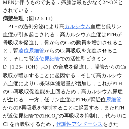
MENに伴うものである．癌腫は最も少なく2〜3％と
されている．
病態生理
（図12-5-11）
PTHの過剰分泌により高
カルシウム
血症と低リン
血症が引き起こされる．高カルシウム血症はPTHが
骨吸収を促進し，骨からのCaの動員を増加させるこ
と，腎
遠位尿細管
からのCa再吸収を亢進させるこ
と，そして腎
近位尿細管
での活性型ビタミン
D［1,25-（OH）
-D］の合成を促進し，腸管からのCa
2
吸収が増加することに起因する．そして高カルシウ
ム血症によりCa糸球体濾過量が増加し，これがPTH
のCa再吸収促進能を上回るため，高カルシウム尿症
が生じる．一方，低リン血症はPTHが腎近位
尿細管
からのP再吸収を抑制することに起因する．またPTH
−
が近位尿細管でのHCO
の再吸収を抑制し，代わりに
3
−
Cl
を再吸収するため，
代謝性アシドーシス
をきた