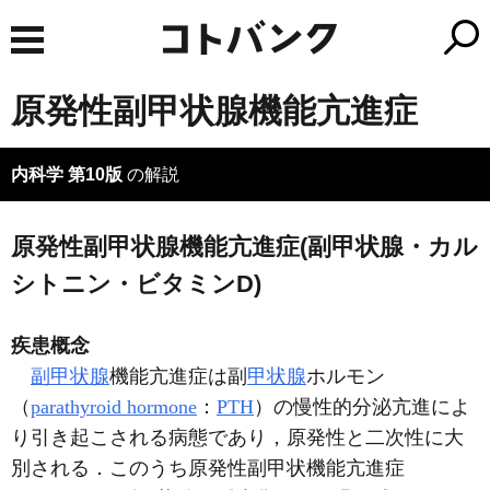
原発性副甲状腺機能亢進症
内科学 第10版
の解説
原発性副甲状腺機能亢進症(副甲状腺・カル
シトニン・ビタミンD)
疾患概念
副甲状腺
機能亢進症は副
甲状腺
ホルモン
（
parathyroid hormone
：
PTH
）の慢性的分泌亢進によ
り引き起こされる病態であり，原発性と二次性に大
別される．このうち原発性副甲状機能亢進症