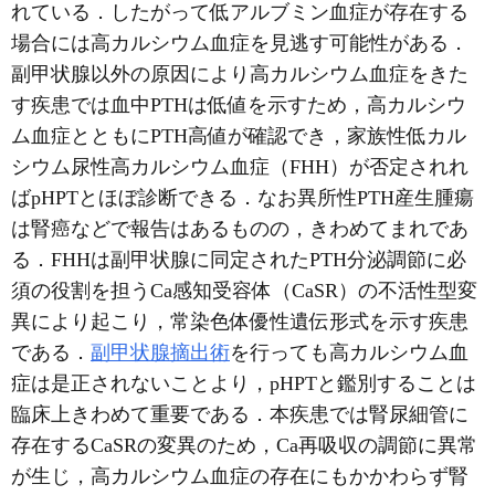
れている．したがって低アルブミン血症が存在する
場合には高カルシウム血症を見逃す可能性がある．
副甲状腺以外の原因により高カルシウム血症をきた
す疾患では血中PTHは低値を示すため，高カルシウ
ム血症とともにPTH高値が確認でき，家族性低カル
シウム尿性高カルシウム血症（FHH）が否定されれ
ばpHPTとほぼ診断できる．なお異所性PTH産生腫瘍
は腎癌などで報告はあるものの，きわめてまれであ
る．FHHは副甲状腺に同定されたPTH分泌調節に必
須の役割を担うCa感知受容体（CaSR）の不活性型変
異により起こり，常染色体優性遺伝形式を示す疾患
である．
副甲状腺摘出術
を行っても高カルシウム血
症は是正されないことより，pHPTと鑑別することは
臨床上きわめて重要である．本疾患では腎尿細管に
存在するCaSRの変異のため，Ca再吸収の調節に異常
が生じ，高カルシウム血症の存在にもかかわらず腎