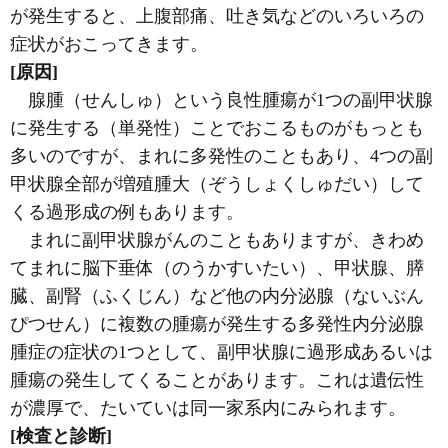
が発生すると、上腹部痛、吐き気などのいろいろの
症状がおこってきます。
[原因]
腺腫（せんしゅ）という良性腫瘍が1つの副甲状腺
に発生する（単発性）ことでおこるものがもっとも
多いのですが、まれに多発性のこともあり、4つの副
甲状腺全部が増殖腫大（ぞうしょくしゅだい）して
くる過形成の例もあります。
まれに副甲状腺がんのこともありますが、きわめ
てまれに脳下垂体（のうかすいたい）、甲状腺、膵
臓、副腎（ふくじん）など他の内分泌腺（ないぶん
ぴつせん）に複数の腫瘍が発生する多発性内分泌腺
腫症の症状の1つとして、副甲状腺に過形成あるいは
腫瘍の発生してくることがあります。これは遺伝性
が濃厚で、たいていは同一家系内にみられます。
[検査と診断]