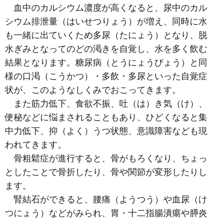
血中のカルシウム濃度が高くなると、尿中のカル
シウム排泄量（はいせつりょう）が増え、同時に水
も一緒に出ていくため多尿（たにょう）となり、脱
水ぎみとなってのどの渇きを自覚し、水を多く飲む
結果となります。糖尿病（とうにょうびょう）と同
様の口渇（こうかつ）・多飲・多尿といった自覚症
状が、このようなしくみでおこってきます。
また筋力低下、食欲不振、吐（は）き気（け）、
便秘などに悩まされることもあり、ひどくなると集
中力低下、抑（よく）うつ状態、意識障害なども現
われてきます。
骨粗鬆症が進行すると、骨がもろくなり、ちょっ
としたことで骨折したり、骨や関節が変形したりし
ます。
腎結石ができると、腰痛（ようつう）や血尿（け
つにょう）などがみられ、胃・十二指腸潰瘍や膵炎