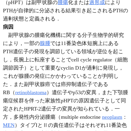
（pHPT）は副甲状腺の
腫瘍
化または
過形成
により
PTHが自律的に分泌される結果引き起こされるPTHの
過剰状態と定義される．
病因
副甲状腺の腫瘍化機構に関する分子生物学的研究
により，一部の
腺腫
では11番染色体短腕上にある
PTH遺伝子の発現を調節している領域が逆位を起こ
し，長腕上に転座することでcell cycle regulator（細胞
調節因子）として重要なcyclin D1が過剰に発現し，
これが腺腫の発症にかかわっていることが判明し
た．また副甲状腺癌では癌抑制遺伝子である
RB（
retinoblastoma
）遺伝子やp53の変異，また下顎腫
瘍症候群を伴った家族性pHPTの原因遺伝子として同
定されたHPRT-2遺伝子の変異が知られている．一
方，多発性内分泌腫瘍（multiple endocrine
neoplasm
：
MEN
）タイプIとⅡの責任遺伝子はそれぞれ11番染色