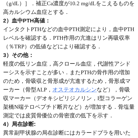
（g/dL）］．補正Ca濃度が10.2 mg/dLをこえるものを
高カルシウム血症とする．
2）血中PTH高値：
インタクトPTHなどの血中PTH測定により，血中PTH
レベルを確認する．PTH作用の亢進はリン再吸収率
（％TRP）の低値などにより確認する．
3）その他：
軽度の低リン血症，高クロール血症，代謝性アシド
ーシスを示すことが多い．またPTHの骨作用の増加
のため，骨吸収と骨形成が亢進するため，骨形成マ
ーカー（骨型ALP，
オステオカルシン
など），骨吸
収マーカー（デオキシピリジノリン，I型コラーゲン
架橋N端テロペプチド断片など）が増加する．骨塩量
測定では皮質骨優位の骨密度の低下を示す．
4）局在診断:
異常副甲状腺の局在診断にはカラードプラを用いた