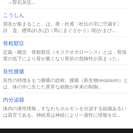
→腎石灰症...
こうしん
朋友が集まること。は。唐・杜甫〔杜位の宅に守歳す〕
詩 盍、櫪馬(れきば)（馬にまぐさかう）喧(かまび...
骨粗鬆症
定義・概念 骨粗鬆症（オステオポローシス）とは，骨強
度の低下により骨が脆くなり骨折の危険性が高まった...
良性腫瘍
良性の特徴をもつ腫瘍の総称。腫瘍（新生物neoplasm）と
は、体の中に生じた異常な細胞が本来の制御...
内分泌腺
体内の液性情報，すなわちホルモンを分泌する組織あるい
は器官である。神経系は神経により一過性に情報を伝...