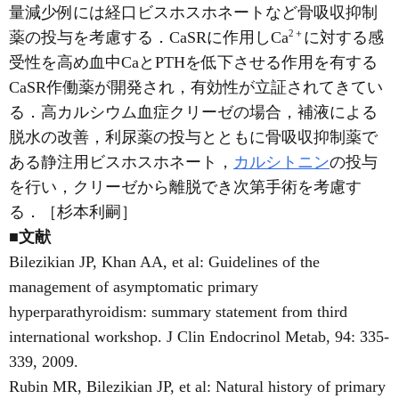
量減少例には経口ビスホスホネートなど骨吸収抑制
2
＋
薬の投与を考慮する．CaSRに作用しCa
に対する感
受性を高め血中CaとPTHを低下させる作用を有する
CaSR作働薬が開発され，有効性が立証されてきてい
る．高カルシウム血症クリーゼの場合，補液による
脱水の改善，利尿薬の投与とともに骨吸収抑制薬で
ある静注用ビスホスホネート，
カルシトニン
の投与
を行い，クリーゼから離脱でき次第手術を考慮す
る．［杉本利嗣］
■文献
Bilezikian JP, Khan AA, et al: Guidelines of the
management of asymptomatic primary
hyperparathyroidism: summary statement from third
international workshop. J Clin Endocrinol Metab, 94: 335-
339, 2009.
Rubin MR, Bilezikian JP, et al: Natural history of primary