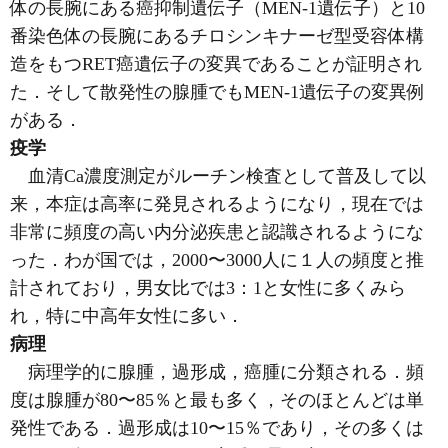
体の長腕にある癌抑制遺伝子（MEN-1遺伝子）と10
番染色体の長腕にあるチロシンキナーゼ型受容体構
造をもつRET癌遺伝子の変異であることが証明され
た．そして散発性の腺腫でもMEN-1遺伝子の変異例
がある．
疫学
血清Ca濃度測定がルーチン検査として普及して以
来，本症は高率に発見されるようになり，現在では
非常に頻度の高い内分泌疾患と認識されるようにな
った．わが国では，2000〜3000人に１人の頻度と推
計されており，男女比では3：1と女性に多くみら
れ，特に中高年女性に多い．
病理
病理学的に腺腫，過形成，癌腫に分類される．頻
度は腺腫が80〜85％と最も多く，そのほとんどは単
発性である．過形成は10〜15％であり，その多くは