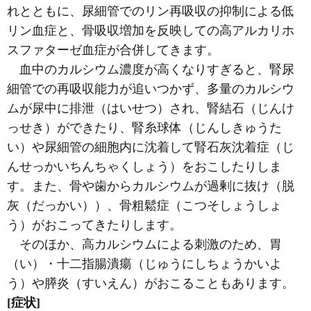
れとともに、尿細管でのリン再吸収の抑制による低
リン血症と、骨吸収増加を反映しての高アルカリホ
スファターゼ血症が合併してきます。
血中のカルシウム濃度が高くなりすぎると、腎尿
細管での再吸収能力が追いつかず、多量のカルシウ
ムが尿中に排泄（はいせつ）され、腎結石（じんけ
っせき）ができたり、腎糸球体（じんしきゅうた
い）や尿細管の細胞内に沈着して腎石灰沈着症（じ
んせっかいちんちゃくしょう）をおこしたりしま
す。また、骨や歯からカルシウムが過剰に抜け（脱
灰（だっかい））、骨粗鬆症（こつそしょうしょ
う）がおこってきたりします。
そのほか、高カルシウムによる刺激のため、胃
（い）・十二指腸潰瘍（じゅうにしちょうかいよ
う）や膵炎（すいえん）がおこることもあります。
[症状]