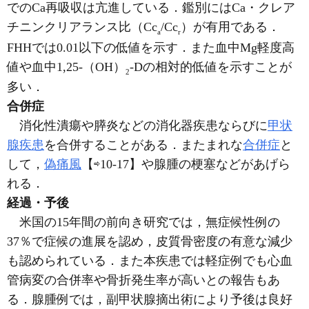
でのCa再吸収は亢進している．鑑別にはCa・クレア
チニンクリアランス比（Cc
/Cc
）が有用である．
a
r
FHHでは0.01以下の低値を示す．また血中Mg軽度高
値や血中1,25-（OH）
-Dの相対的低値を示すことが
2
多い．
合併症
消化性潰瘍や膵炎などの消化器疾患ならびに
甲状
腺疾患
を合併することがある．またまれな
合併症
と
して，
偽痛風
【⇨10-17】や腺腫の梗塞などがあげら
れる．
経過・予後
米国の15年間の前向き研究では，無症候性例の
37％で症候の進展を認め，皮質骨密度の有意な減少
も認められている．また本疾患では軽症例でも心血
管病変の合併率や骨折発生率が高いとの報告もあ
る．腺腫例では，副甲状腺摘出術により予後は良好