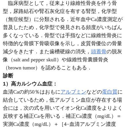
臨床病型として，従来より線維性骨炎を伴う骨
型，尿路結石や腎石灰化症を有する腎型，化学型
（無症候型）に分類される．近年血中Ca濃度測定が
普及したため，化学型で発見される頻度がいちばん
多くなっている．骨型では手指などに線維性骨炎に
特徴的な骨膜下骨吸収像を示し，皮質骨優位の骨量
減少をきたす．また歯槽硬線の消失，
頭蓋骨
の脱灰
像（salt and pepper skull）や線維性骨囊腫骨炎
（brown tumor）を認めることもある．
診断
1）高カルシウム血症：
血清Caの約50％はおもに
アルブミン
などの
蛋白質
に
結合しているため，低アルブミン血症が存在する場
合には，次の式を用いてイオン化Ca濃度をよりよく
反映する補正Caを用いる．補正Ca濃度（mg/dL）＝
実測Ca濃度（mg/dL）＋［4−血清アルブミン濃度