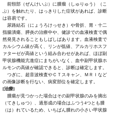
前頸部（ぜんけいぶ）に腫瘤（しゅりゅう）（こ
ぶ）を触れたり、はっきりした症状があれば、診断
は容易です。
尿路結石（にょうろけっせき）や骨折、胃・十二
指腸潰瘍、膵炎の治療中や、健診での血液検査で偶
然発見されることもしばしばあります。血液検査で
カルシウム値が高く、リンが低値、アルカリホスフ
ァターゼが高値という組み合わせがあれば、ほぼ副
甲状腺機能亢進症にまちがいなく、血中副甲状腺ホ
ルモンの高値が確認できると、診断は確定します。
つぎに、超音波検査やＣＴスキャン、ＭＲＩなど
の画像診断を行ない、病変部位を確定します。
[治療]
腫瘍が見つかった場合はその副甲状腺のみを摘出
（てきしゅつ）、過形成の場合はふつう4つとも腫
（は）れているため、いちばん腫れの小さい甲状腺