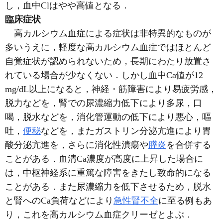
し，血中Clはやや高値となる．
臨床症状
高カルシウム血症による症状は非特異的なものが
多いうえに，軽度な高カルシウム血症ではほとんど
自覚症状が認められないため，長期にわたり放置さ
れている場合が少なくない．しかし血中Ca値が12
mg/dL以上になると，神経・筋障害により易疲労感，
脱力などを，腎での尿濃縮力低下により多尿，口
喝，脱水などを，消化管運動の低下により悪心，嘔
吐，
便秘
などを，またガストリン分泌亢進により胃
酸分泌亢進を，さらに消化性潰瘍や
膵炎
を合併する
ことがある．血清Ca濃度が高度に上昇した場合に
は，中枢神経系に重篤な障害をきたし致命的になる
ことがある．また尿濃縮力を低下させるため，脱水
と腎へのCa負荷などにより
急性腎不全
に至る例もあ
り，これを高カルシウム血症クリーゼとよぶ．