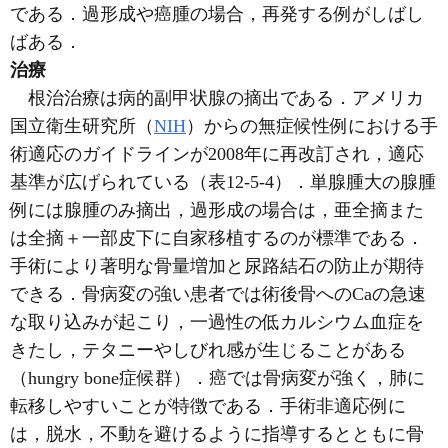
である．過形成や癌腫の場合，再発する例がしばし
ばある．
治療
根治治療は病的副甲状腺の摘出である．アメリカ
国立衛生研究所（
NIH
）からの無症候性例における手
術適応のガイドラインが2008年に再改訂され，適応
基準が広げられている（表12-5-4）．単腺腫大の腺腫
例には腺腫のみ摘出，過形成の場合は，亜全摘また
は全摘＋一部皮下に自家移植するのが標準である．
手術により著明な骨量増加と尿路結石の防止が期待
できる．骨病変の強い患者では術後骨へのCaの急速
な取り込みが起こり，一過性の低カルシウム血症を
きたし，テタニーやしびれ感が生じることがある
（hungry bone症候群）．癌では骨病変が強く，肺に
転移しやすいことが特徴である．手術非適応例に
は，脱水，不動を避けるように指導するとともに骨