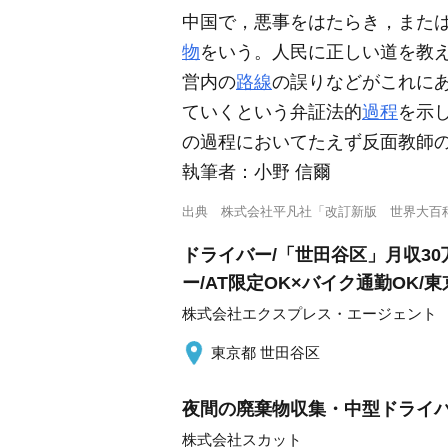
中国で，悪事をはたらき，また
物
をいう。人民に正しい道を教
営内の
路線
の誤りなどがこれに
ていくという弁証法的
過程
を示
の過程においてたえず反面教師
執筆者：
小野 信爾
出典
株式会社平凡社「改訂新版 世界大百
ドライバー/「世田谷区」月収30
ー/AT限定OK×バイク通勤OK/
株式会社エクスプレス・エージェント
東京都 世田谷区
夜間の廃棄物収集・中型ドライバー
株式会社スカット