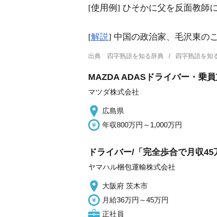
[使用例] ひそかに父を反面教
[
解説
] 中国の政治家、毛沢東の
出典
四字熟語を知る辞典
四字熟語を知
MAZDA ADASドライバー・
マツダ株式会社
広島県
年収800万円～1,000万円
ドライバー/「完全歩合で月収45
ヤマハル梱包運輸株式会社
大阪府 茨木市
月給36万円～45万円
正社員