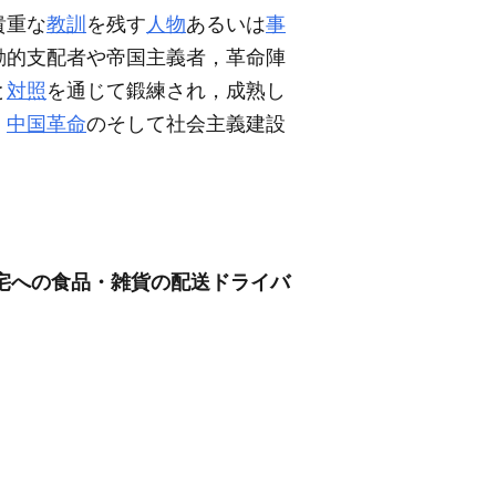
貴重な
教訓
を残す
人物
あるいは
事
動的支配者や帝国主義者，革命陣
と
対照
を通じて鍛練され，成熟し
，
中国革命
のそして社会主義建設
個人宅への食品・雑貨の配送ドライバ