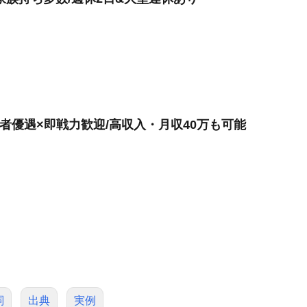
験者優遇×即戦力歓迎/高収入・月収40万も可能
詞
出典
実例