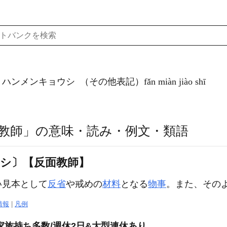
）ハンメンキョウシ
（その他表記）fǎn miàn jiào shī
教師」の意味・読み・例文・類語
ウシ〕【反面教師】
い見本として
反省
や戒めの
材料
となる
物事
。また、その
情報
|
凡例
家族持ち多数/週休2日&大型連休あり