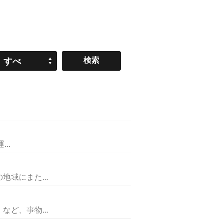
すべ
て
..
域にまた...
ど、事物...