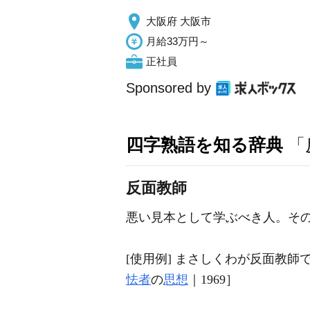
大阪府 大阪市
月給33万円～
正社員
Sponsored by
四字熟語を知る辞典
「
反面教師
悪い見本として学ぶべき人。そ
[使用例] まさしくわが反面教
怯者
の
思想
｜1969］