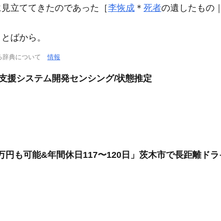
師に見立ててきたのであった［
李恢成
＊
死者
の遺したもの｜1
ことばから。
る辞典について
情報
乗員支援システム開発センシング/状態推定
万円も可能&年間休日117〜120日」茨木市で長距離ド