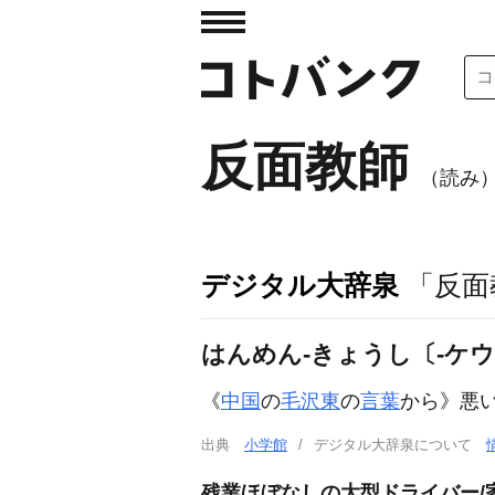
反面教師
（読み
デジタル大辞泉
「反面
はんめん‐きょうし〔‐ケ
《
中国
の
毛沢東
の
言葉
から》悪
出典
小学館
デジタル大辞泉について
残業ほぼなしの大型ドライバー/