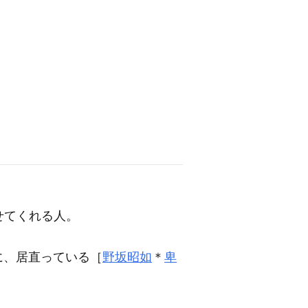
せてくれる人。
に、居直っている［
野坂昭如
＊
卑