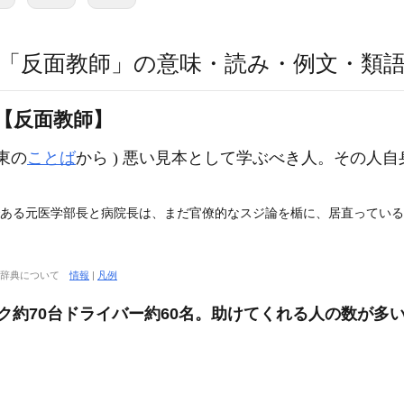
「反面教師」の意味・読み・例文・類
【反面教師】
東の
ことば
から ) 悪い見本として学ぶべき人。その人自
である元医学部長と病院長は、まだ官僚的なスジ論を楯に、居直っている」
大辞典について
情報
|
凡例
トラック約70台ドライバー約60名。助けてくれる人の数が多