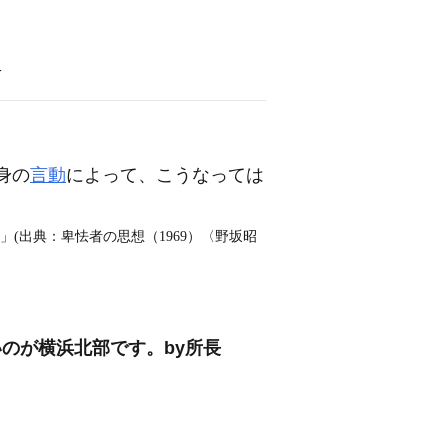
語
身の
言動
によって、こうなっては
(出典：卑怯者の思想（1969）〈野坂昭
いのが横浜北部です。by所長