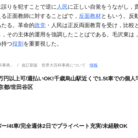
は誤りを犯すことで逆に
人民
に正しい自覚をうながし，
える正面教師に対することばで，
反面教材
ともいう。反
あたる。革命的
政党
・人民は正反両面教育を受け，比較
し，その主体的運用を強調したことばである。毛沢東は
の持つ
役割
を重要視した。
科事典」
改訂新版 世界大百科事典について
情報
万円以上可/週払いOK!千歳烏山駅近くで1.5t車での
東京都/世田谷区
/4t車/完全週休2日でプライベート充実/未経験OK