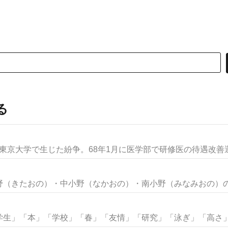
る
て東京大学で生じた紛争。68年1月に医学部で研修医の待遇改善運.
（きたおの）・中小野（なかおの）・南小野（みなみおの）の地
生」「本」「学校」「春」「友情」「研究」「泳ぎ」「高さ」な