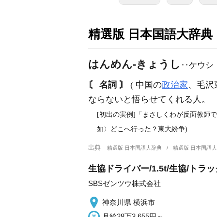
精選版 日本国語大辞典
はんめん‐きょうし
‥ケウシ
〘 名詞 〙
( 中国の
政治家
、毛沢
ならないと悟らせてくれる人。
[初出の実例]「まさしくわが反面教師
如〉どこへ行った？東大紛争)
出典
精選版 日本国語大辞典
精選版 日本国語
生協ドライバー/1.5t/生協/
SBSゼンツウ株式会社
神奈川県 横浜市
月給28万3,655円～