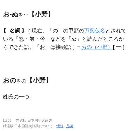
お‐ぬ
【小野】
を‥
〘 名詞 〙
( 現在、「の」の甲類の
万葉仮名
とされて
いる「怒・努・弩」などを「ぬ」と読んだところか
らできた語。「お」は接頭語 ) ＝
おの（小野）
[ 一 ]
おの
【小野】
をの
姓氏の一つ。
出典
精選版 日本国語大辞典
精選版 日本国語大辞典について
情報
|
凡例