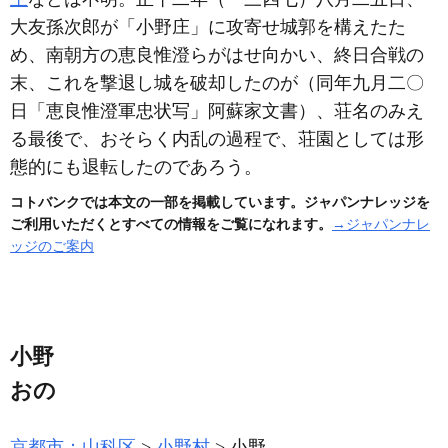
大友孫次郎が「小野庄」に攻寄せ城郭を構えたた
め、南朝方の恵良惟澄らがはせ向かい、終日合戦の
末、これを撃退し城を破却したのが
（同年九月二〇
日「恵良惟澄軍忠状写」阿蘇家文書）
、荘名のみえ
る最後で、おそらく内乱の過程で、荘園としては形
態的にも退転したのであろう。
コトバンクでは本文の一部を掲載しています。ジャパンナレッジを
ご利用いただくとすべての情報をご覧になれます。
→ジャパンナレ
ッジのご案内
小野
おの
京都市：山科区
小野村
小野