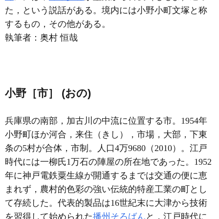
た，という説話がある。境内には小野小町文塚と称
するもの，その他がある。
執筆者：
奥村 恒哉
小野［市］ (おの)
兵庫県の南部，加古川の中流に位置する市。1954年
小野町ほか河合，来住（きし），市場，大部，下東
条の5村が合体，市制。人口4万9680（2010）。江戸
時代には一柳氏1万石の陣屋の所在地であった。1952
年に神戸電鉄粟生線が開通するまでは交通の便に恵
まれず，農村的色彩の強い伝統的特産工業の町とし
て存続した。代表的製品は16世紀末に大津から技術
を習得して始められた
播州そろばん
と，江戸時代に