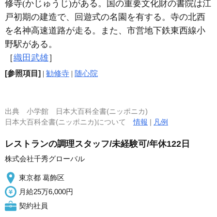
修寺(かじゅうじ)がある。国の重要文化財の書院は江
戸初期の建造で、回遊式の名園を有する。寺の北西
を名神高速道路が走る。また、市営地下鉄東西線小
野駅がある。
［
織田武雄
］
[参照項目]
|
勧修寺
|
随心院
出典
小学館 日本大百科全書(ニッポニカ)
日本大百科全書(ニッポニカ)について
情報
|
凡例
レストランの調理スタッフ/未経験可/年休122日
株式会社千秀グローバル
東京都 葛飾区
月給25万6,000円
契約社員