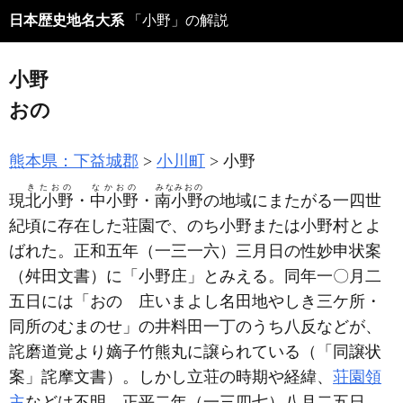
日本歴史地名大系
「小野」の解説
小野
おの
熊本県：下益城郡
小川町
小野
きたおの
なかおの
みなみおの
現
北小野
・
中小野
・
南小野
の地域にまたがる一四世
紀頃に存在した荘園で、のち小野または小野村とよ
ばれた。正和五年
（一三一六）
三月日の性妙申状案
（舛田文書）
に「小野庄」とみえる。同年一〇月二
五日には「おのゝ庄いまよし名田地やしき三ケ所・
同所のむまのせ」の井料田一丁のうち八反などが、
詫磨道覚より嫡子竹熊丸に譲られている
（「同譲状
案」詫摩文書）
。しかし立荘の時期や経緯、
荘園領
主
などは不明。正平二年
（一三四七）
八月二五日、