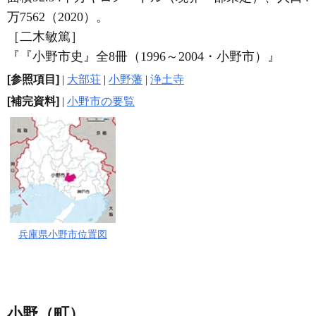
万7562（2020）。
［二木敏篤］
『『小野市史』全8冊（1996～2004・小野市）』
[参照項目]
|
大部荘
|
小野藩
|
浄土寺
[補完資料]
|
小野市の要覧
兵庫県小野市位置図
小野（町）