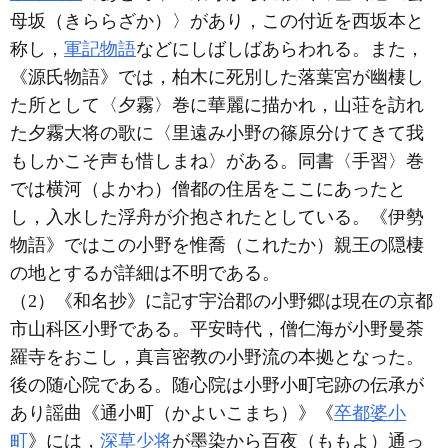
母坂（きららざか）〉があり，この付近を西坂本と
称し，
軍記物語
などにしばしばあらわれる。また，
《源氏物語》では，柏木に死別した落葉宮が幽棲し
た所として〈夕霧〉巻に華麗に描かれ，山荘を訪れ
た夕霧大将の歌に〈里遠み小野の篠原分けてきて我
もしかこそ声も惜しまね〉がある。同書〈手習〉巻
では横河（よかわ）僧都の住居をここにあったと
し，入水した浮舟が介抱されたとしている。《伊勢
物語》ではこの小野を惟喬（これたか）親王の隠棲
の地とするが詳細は不明である。
（2）《和名抄》に記す宇治郡の小野郷は現在の京都
市山科区小野である。平安時代，僧仁海が小野曼荼
羅寺をおこし，真言密教の小野流の本拠となった。
後の随心院である。随心院は小野小町宅跡の伝承が
あり謡曲《通小町（かよいこまち）》《
卒都婆小
町
》には，
深草少将
が墨染から百夜（ももよ）通っ