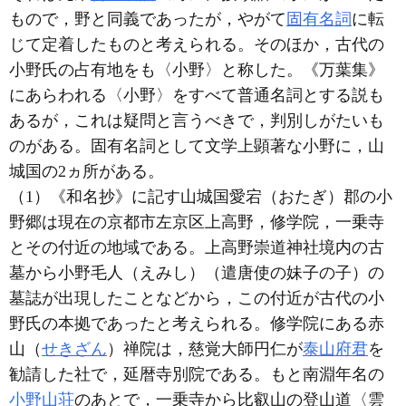
もので，野と同義であったが，やがて
固有名詞
に転
じて定着したものと考えられる。そのほか，古代の
小野氏の占有地をも〈小野〉と称した。《万葉集》
にあらわれる〈小野〉をすべて普通名詞とする説も
あるが，これは疑問と言うべきで，判別しがたいも
のがある。固有名詞として文学上顕著な小野に，山
城国の2ヵ所がある。
（1）《和名抄》に記す山城国愛宕（おたぎ）郡の小
野郷は現在の京都市左京区上高野，修学院，一乗寺
とその付近の地域である。上高野崇道神社境内の古
墓から小野毛人（えみし）（遣唐使の妹子の子）の
墓誌が出現したことなどから，この付近が古代の小
野氏の本拠であったと考えられる。修学院にある赤
山（
せきざん
）禅院は，慈覚大師円仁が
泰山府君
を
勧請した社で，延暦寺別院である。もと南淵年名の
小野山荘
のあとで，一乗寺から比叡山の登山道〈雲