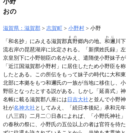
小野
おの
滋賀県：滋賀郡
志賀町
小野村
小野
まの
わに
「和名抄」にみえる滋賀郡
真野
郷内の地。
和邇
川下
流右岸の琵琶湖岸に比定される。「新撰姓氏録」左
京皇別下に小野朝臣の名がみえ、遣隋使小野妹子が
「近江国滋賀郡小野村」に居住したため小野臣を称
したとある。この所伝をもって妹子の時代に大和東
北部に本拠をもつ和邇氏の一族が当地に移住し、小
野臣となったとする説がある。しかし「延喜式」神
名帳に載る滋賀郡八座には
日吉大社
と並んで小野神
社が
名神大社
としてみえ、「続日本後紀」承和元年
（八三四）
二月二〇日条によれば、「小野氏神社」
の春秋の祭に、小野氏の五位以上の者は官符を待た
ずに往還を許されていることから、当地を本貫地と