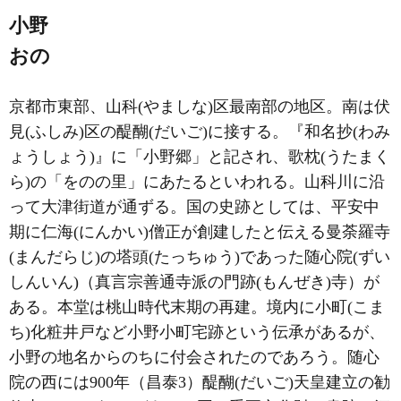
小野
おの
京都市東部、山科(やましな)区最南部の地区。南は伏
見(ふしみ)区の醍醐(だいご)に接する。『和名抄(わみ
ょうしょう)』に「小野郷」と記され、歌枕(うたまく
ら)の「をのの里」にあたるといわれる。山科川に沿
って大津街道が通ずる。国の史跡としては、平安中
期に仁海(にんかい)僧正が創建したと伝える曼荼羅寺
(まんだらじ)の塔頭(たっちゅう)であった随心院(ずい
しんいん)（真言宗善通寺派の門跡(もんぜき)寺）が
ある。本堂は桃山時代末期の再建。境内に小町(こま
ち)化粧井戸など小野小町宅跡という伝承があるが、
小野の地名からのちに付会されたのであろう。随心
院の西には900年（昌泰3）醍醐(だいご)天皇建立の勧