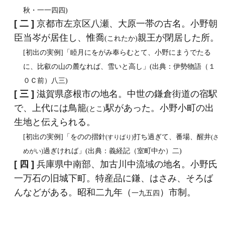
秋・一一四四)
[ 二 ]
京都市左京区八瀬、大原一帯の古名。小野朝
臣当岑が居住し、惟喬
親王が閉居した所。
(これたか)
[初出の実例]「睦月にをがみ奉らむとて、小野にまうでたる
に、比叡の山の麓なれば、雪いと高し」(出典：伊勢物語（１
０Ｃ前）八三)
[ 三 ]
滋賀県彦根市の地名。中世の鎌倉街道の宿駅
で、上代には鳥籠
駅があった。小野小町の出
(とこ)
生地と伝えられる。
[初出の実例]「をのの摺針
打ち過ぎて、番場、醒井
(すりばり)
(さ
過ぎければ」(出典：義経記（室町中か）二)
めがい)
[ 四 ]
兵庫県中南部、加古川中流域の地名。小野氏
一万石の旧城下町。特産品に鎌、はさみ、そろば
んなどがある。昭和二九年（
）市制。
一九五四