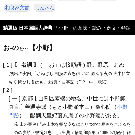
相良家文書
らんざん
精選版 日本国語大辞典
「小野」の意味・読み・例文・類語
お‐の
【小野】
を‥
[ 1 ]
〘 名詞 〙
( 「お」は接頭語 ) 野。野原。おぬ。
[初出の実例]「さねさし 相摸の袁怒
に 燃ゆる火の 火中に立
(ヲノ)
ちて 問ひし君はも」(出典：古事記（712）中・歌謡)
[ 2 ]
[ 一 ]
京都市山科区南端の地名。中世には小野郷。
真言宗善通寺派（もと小野派本山）随心院（
小野
門跡
）、醍醐天皇妃藤原胤子の小野陵がある。
[初出の実例]「み山木を朝な夕なにこりつめて寒さをこふるを
のの炭焼〈曾禰好忠〉」(出典：拾遺和歌集（1005‐07頃か）雑