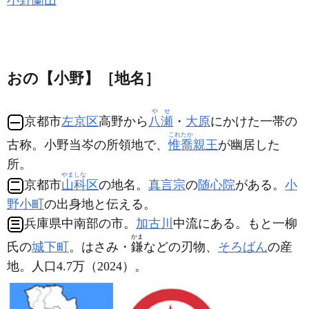
小野蘭山
おの【小野】［地名］
やせ
京都市
左京区
高野から
八瀬
・
大原
にかけた一帯の
これたか
古称。小野当岑の所領地で、
惟喬
親王
が幽居した
所。
やましな
京都市
山科
区
の地名。
真言宗
の
随心院
がある。
小
野小町
の出身地と伝える。
兵庫県中南部の市。
加古川
中流にある。もと一柳
かま
氏の
城下町
。はさみ・
鎌
などの刃物、
そろばん
の産
地。人口4.7万（2024）。