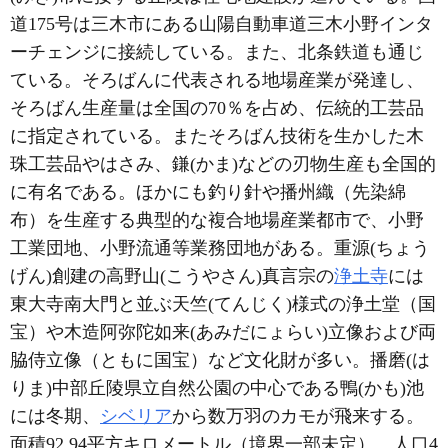
道175号は三木市にある山陽自動車道三木小野インタ
ーチェンジに接続している。また、北条鉄道も通じ
ている。そろばんに代表される地場産業が発達し、
そろばん生産量は全国の70％を占め、伝統的工芸品
に指定されている。またそろばん技術を生かした木
珠工芸品やはさみ、鎌(かま)などの刃物生産も全国的
に有名である。ほかにも釣り針や播州織（先染綿
布）を生産する典型的な複合地場産業都市で、小野
工業団地、小野流通等業務団地がある。重源(ちょう
げん)創建の高野山(こうやさん)真言宗の
浄土寺
には
東大寺南大門と並ぶ天竺(てんじく)様式の浄土堂（国
宝）や木造阿弥陀如来(あみだにょらい)立像および両
脇侍立像（ともに国宝）など文化財が多い。播磨(は
りま)中部丘陵県立自然公園の中心である鴨(かも)池
には冬期、
シベリア
から数万羽のカモが飛来する。
面積92.94平方キロメートル（境界一部未定）、人口4