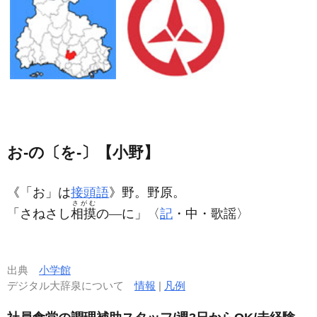
お‐の〔を‐〕【小野】
《「お」は
接頭語
》野。野原。
さがむ
「さねさし
相摸
の―に」〈
記
・中・歌謡〉
出典
小学館
デジタル大辞泉について
情報
|
凡例