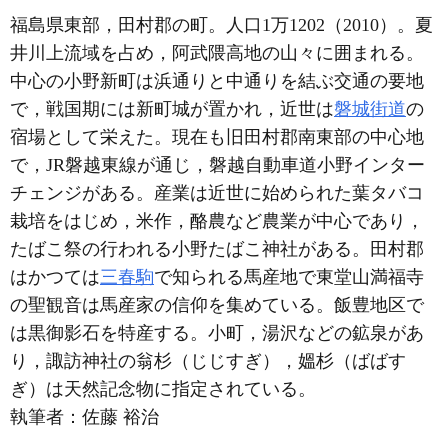
福島県東部，田村郡の町。人口1万1202（2010）。夏
井川上流域を占め，阿武隈高地の山々に囲まれる。
中心の小野新町は浜通りと中通りを結ぶ交通の要地
で，戦国期には新町城が置かれ，近世は
磐城街道
の
宿場として栄えた。現在も旧田村郡南東部の中心地
で，JR磐越東線が通じ，磐越自動車道小野インター
チェンジがある。産業は近世に始められた葉タバコ
栽培をはじめ，米作，酪農など農業が中心であり，
たばこ祭の行われる小野たばこ神社がある。田村郡
はかつては
三春駒
で知られる馬産地で東堂山満福寺
の聖観音は馬産家の信仰を集めている。飯豊地区で
は黒御影石を特産する。小町，湯沢などの鉱泉があ
り，諏訪神社の翁杉（じじすぎ），媼杉（ばばす
ぎ）は天然記念物に指定されている。
執筆者：
佐藤 裕治