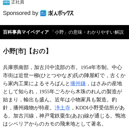
正社員
Sponsored by
百科事典マイペディア
「小野」の意味・わかりやすい解説
小野[市]【おの】
兵庫県南部，加古川中流部の市。1954年市制。中心
市街は近世一柳(ひとつやなぎ)氏の陣屋町で，古くか
ら家内工業によるそろばんと
播州鎌
，はさみの産地
として知られ，1955年ごろから木珠のれんの製造が
始まり，輸出も盛ん。近年は小物家具も製造。釣
針，播州織物が特産。
浄土寺
，KDDI小野受信所があ
る。加古川線，神戸電鉄粟生(あお)線が通じる。鴨池
はシベリアからのカモの飛来地として著名。