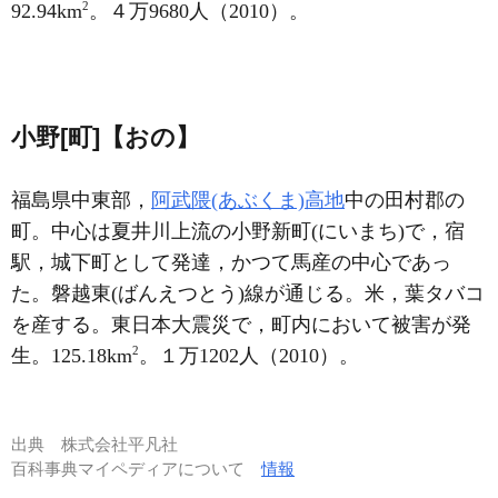
2
92.94km
。４万9680人（2010）。
小野[町]【おの】
福島県中東部，
阿武隈(あぶくま)高地
中の田村郡の
町。中心は夏井川上流の小野新町(にいまち)で，宿
駅，城下町として発達，かつて馬産の中心であっ
た。磐越東(ばんえつとう)線が通じる。米，葉タバコ
を産する。東日本大震災で，町内において被害が発
2
生。125.18km
。１万1202人（2010）。
出典
株式会社平凡社
百科事典マイペディアについて
情報