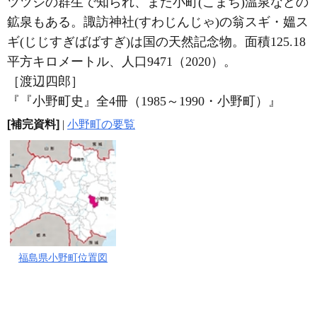
ツツジの群生で知られ、また小町(こまち)温泉などの
鉱泉もある。諏訪神社(すわじんじゃ)の翁スギ・媼ス
ギ(じじすぎばばすぎ)は国の天然記念物。面積125.18
平方キロメートル、人口9471（2020）。
［渡辺四郎］
『『小野町史』全4冊（1985～1990・小野町）』
[補完資料]
|
小野町の要覧
福島県小野町位置図