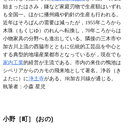
始まったはさみ，鎌など家庭刃物で生産額はいずれ
も全国一。ほかに播州織や釣針の生産も行われる。
近年はそろばんの需要は減ったが，1955年ころから
木珠（もくじゆ）のれんへ転換し，70年ころからは
小物家具の分野へも進出している。隣接の三木市や
加古川上流の西脇市とともに伝統的工芸品を中心と
する典型的地場産業都市となっているが，現在でも
家内工業
的経営が主流である。市内の来住の鴨池は
シベリアからのカモの飛来地として著名。浄谷（き
よたに）に
浄土寺
がある。JR加古川線が通じる。
執筆者：
小森 星児
小野［町］ (おの)