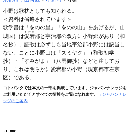
小野は歌枕としても知られる。
＜資料は省略されています＞
歌学書は「をのの里」「をのの山」をあげるが、山
おたぎ
城国には
愛宕
郡と宇治郡の双方に小野郷があり
（和
名抄）
、証歌は必ずしも当地宇治郡小野には該当し
ない。ことに小野山は「スミヤク」
（和歌初学
抄）
・「すみがま」
（八雲御抄）
などと注してお
り、これは明らかに愛宕郡の小野
（現京都市左京
区）
である。
コトバンクでは本文の一部を掲載しています。ジャパンナレッジを
ご利用いただくとすべての情報をご覧になれます。
→ジャパンナレ
ッジのご案内