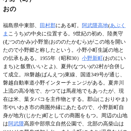
おの
福島県中東部、
田村郡
にある町。
阿武隈高地
(
あぶく
ま
こうち)の中央に位置する。9世紀の初め、陸奥守
(むつのかみ)小野篁(おののたかむら)がこの地を開い
たので小野郷と称したという。小野小町生誕の地と
の伝承もある。1955年（昭和30）
小野新町
(おのにい
まち)と飯豊(いいとよ)、夏井(なつい)の2村が合併し
て成立。JR磐越(ばんえつ)東線、国道349号が通じ、
磐越自動車道小野インターチェンジがある。夏井川
上流の高冷地で、かつては馬産地でもあったが、現
在は米、葉タバコを主作物とする。郡山(こおりやま)
市やいわき市の商圏外縁にあたるので、小野新町自
身が地方(じかた)町としての商圏をもつ。周辺の山地
は
阿武隈
高原中部県立自然公園で、北部の高柴山は