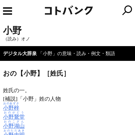
小野
（読み）オノ
デジタル大辞泉
「小野」の意味・読み・例文・類語
おの【小野】［姓氏］
姓氏の一。
[補説]「小野」姓の人物
おのあずさ
小野梓
おのがどう
小野鵞堂
おのこざん
小野湖山
おのただあき