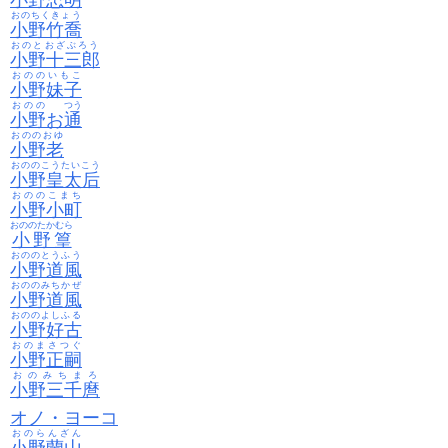
小野忠明
おのちくきょう
小野竹喬
おのとおざぶろう
小野十三郎
おののいもこ
小野妹子
おのの
つう
小野
お
通
おののおゆ
小野老
おののこうたいこう
小野皇太后
おののこまち
小野小町
おののたかむら
小野篁
おののとうふう
小野道風
おののみちかぜ
小野道風
おののよしふる
小野好古
おのまさつぐ
小野正嗣
おのみちまろ
小野三千麿
オノ・ヨーコ
おのらんざん