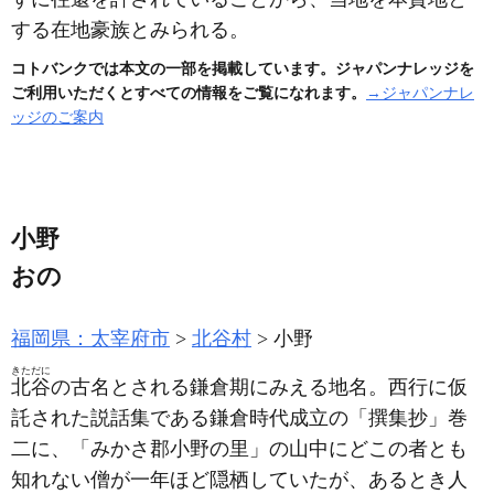
する在地豪族とみられる。
コトバンクでは本文の一部を掲載しています。ジャパンナレッジを
ご利用いただくとすべての情報をご覧になれます。
→ジャパンナレ
ッジのご案内
小野
おの
福岡県：太宰府市
北谷村
小野
きただに
北谷
の古名とされる鎌倉期にみえる地名。西行に仮
託された説話集である鎌倉時代成立の「撰集抄」巻
二に、「みかさ郡小野の里」の山中にどこの者とも
知れない僧が一年ほど隠栖していたが、あるとき人