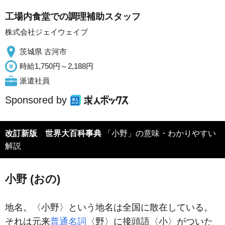
工場内食堂での調理補助スタッフ
株式会社ジェイウェイブ
茨城県 古河市
時給1,750円～2,188円
派遣社員
Sponsored by
改訂新版 世界大百科事典
「小野」の意味・わかりやすい
解説
小野 (おの)
地名。〈小野〉という地名は全国に散在している。
それは元来
普通名詞
〈野〉に接頭語〈小〉がついた