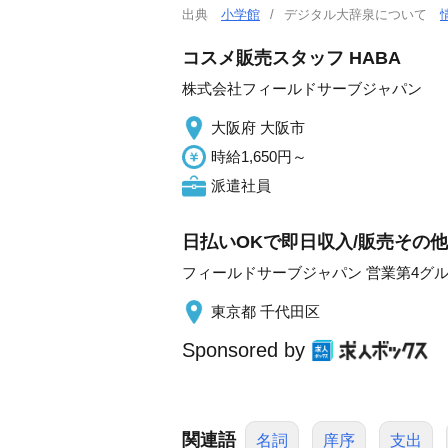
出典
小学館
デジタル大辞泉について
コスメ販売スタッフ HABA
株式会社フィールドサーブジャパン
大阪府 大阪市
時給1,650円～
派遣社員
日払いOKで即日収入/販売その他
フィールドサーブジャパン 営業第4グ
東京都 千代田区
Sponsored by
関連語
名詞
庠序
支出