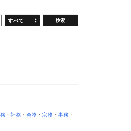
すべて
務
・
社務
・
会務
・
宗務
・
事務
・