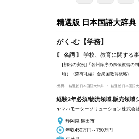
精選版 日本国語大辞典
がく‐む【学務】
〘 名詞 〙
学校、教育に関する
[初出の実例]「各州庠序の風儀教習の制
頃）〈森有礼編〉合衆国教育概略)
出典
精選版 日本国語大辞典
精選版 日本国語
経験3年必須/物流領域.販売領域シ
ヤマハモーターソリューション株式会
静岡県 磐田市
年収450万円～750万円
正社員