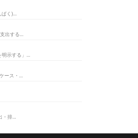
)...
出する...
示する」...
ス・...
排...