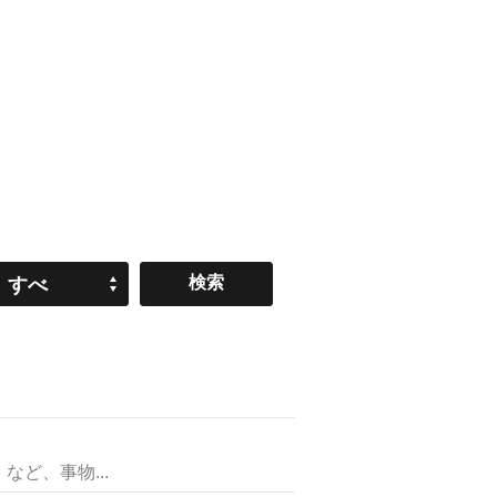
すべ
て
ど、事物...