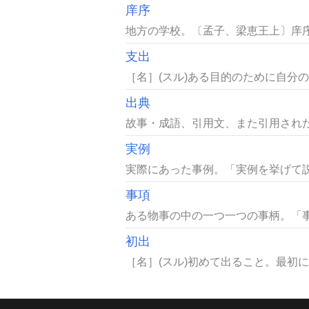
庠序
地方の学校。〔孟子、梁恵王上〕庠序の
支出
［名］(スル)ある目的のために自分
出典
故事・成語、引用文、また引用された
実例
実際にあった事例。「実例を挙げて説
事項
ある物事の中の一つ一つの事柄。「事項
初出
［名］(スル)初めて出ること。最初に