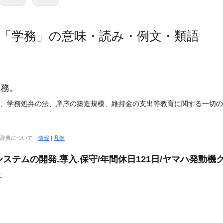
「学務」の意味・読み・例文・類語
事務。
、学務処弁の法、庠序の築造規模、維持金の支出等教育に関する一切の事項
大辞典について
情報
|
凡例
ステムの開発.導入.保守/年間休日121日/ヤマハ発動機
社