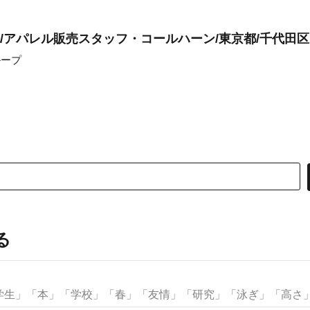
/アパレル販売スタッフ・コールハーン/東京都/千代田区
ループ
る
生」「本」「学校」「春」「友情」「研究」「泳ぎ」「高さ」な