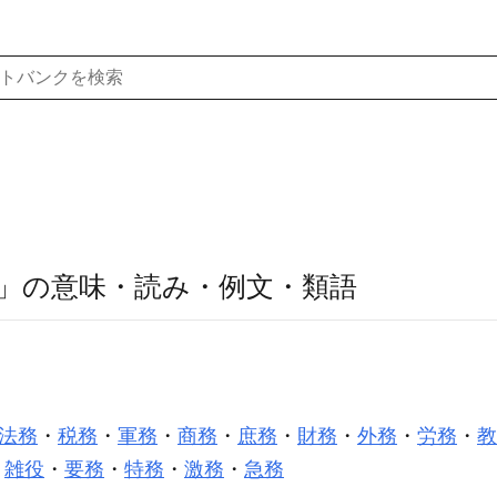
」の意味・読み・例文・類語
法務
・
税務
・
軍務
・
商務
・
庶務
・
財務
・
外務
・
労務
・
教
・
雑役
・
要務
・
特務
・
激務
・
急務