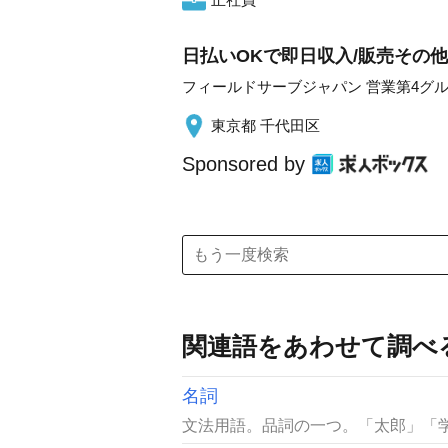
日払いOKで即日収入/販売その他
フィールドサーブジャパン 営業第4グ
東京都 千代田区
Sponsored by
関連語をあわせて調べ
名詞
文法用語。品詞の一つ。「太郎」「学