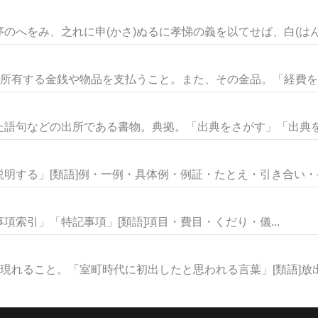
へをみ、之れに申(かさ)ぬるに孝悌の義を以てせば、白(はんぱく
の所有する金銭や物品を支払うこと。また、その金品。「経費を支
語句などの出所である書物。典拠。「出典をさがす」「出典を明
明する」[類語]例・一例・具体例・例証・たとえ・引き合い・ケー
索引」「特記事項」[類語]項目・費目・くだり・儀...
現れること。「室町時代に初出したと思われる言葉」[類語]放出・