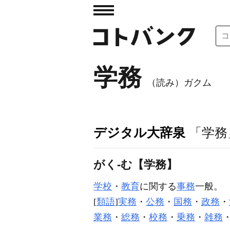
学務
（読み）ガクム
デジタル大辞泉
「学務
がく‐む【学務】
学校
・
教育
に関する
事務
一般。
[
類語
]
実務
・
公務
・
国務
・
政務
・
業務
・
総務
・
校務
・
乗務
・
雑務