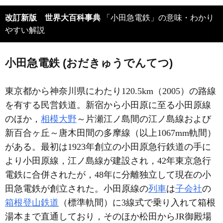
改訂新版 世界大百科事典
「小田急電鉄」の意味・わかり
やすい解説
小田急電鉄 (おだきゅうでんてつ)
東京都から神奈川県にわたり120.5km（2005）の路線
を有する民営鉄道。新宿から小田原に至る小田原線
のほか，
相模大野
～片瀬江ノ島間の江ノ島線および
新百合ヶ丘～唐木田間の多摩線（以上1067mm軌間）
がある。最初は1923年創立の小田原急行鉄道の手に
より小田原線，江ノ島線が建設され，42年東京急行
電鉄に合併されたが，48年に分離独立して現在の小
田急電鉄が創立された。小田原線の
列車
は
子会社
の
箱根登山鉄道
（標準軌間）に3線式で乗り入れて箱根
湯本まで直通しており，そのほか松田からJR御殿場