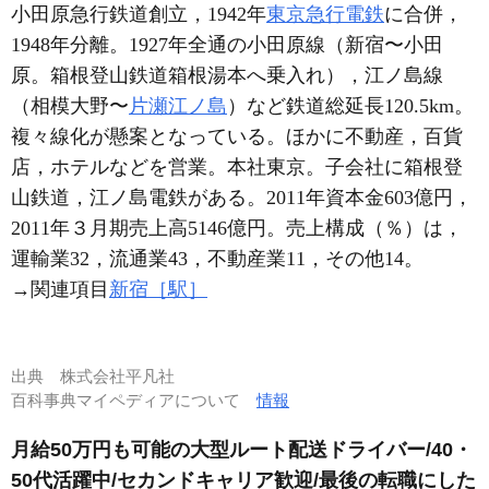
小田原急行鉄道創立，1942年
東京急行電鉄
に合併，
1948年分離。1927年全通の小田原線（新宿〜小田
原。箱根登山鉄道箱根湯本へ乗入れ），江ノ島線
（相模大野〜
片瀬江ノ島
）など鉄道総延長120.5km。
複々線化が懸案となっている。ほかに不動産，百貨
店，ホテルなどを営業。本社東京。子会社に箱根登
山鉄道，江ノ島電鉄がある。2011年資本金603億円，
2011年３月期売上高5146億円。売上構成（％）は，
運輸業32，流通業43，不動産業11，その他14。
→関連項目
新宿［駅］
出典
株式会社平凡社
百科事典マイペディアについて
情報
月給50万円も可能の大型ルート配送ドライバー/40・
50代活躍中/セカンドキャリア歓迎/最後の転職にした