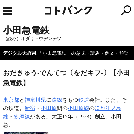
小田急電鉄
（読み）オダキュウデンテツ
デジタル大辞泉
「小田急電鉄」の意味・読み・例文・類語
おだきゅう‐でんてつ〔をだキフ‐〕【小田
急電鉄】
東京都
と
神奈川県
に
路線
をもつ
鉄道
会社。また、そ
の鉄道。
新宿
・
小田原
間の
小田原線
の
ほか
江ノ島
線
・
多摩線
がある。大正12年（1923）創立。小田
急。