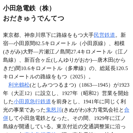
小田急電鉄（株）
おだきゅうでんてつ
東京都、神奈川県下に路線をもつ大手
民営鉄道
。新
宿―小田原間82.5キロメートル（小田原線）、相模
(さがみ)大野―片瀬江ノ島間27.4キロメートル（江ノ
島線）、新百合ヶ丘(しんゆりがおか)―唐木田(から
きだ)間10.6キロメートル（多摩線）の、総延長120.5
キロメートルの路線をもつ（2025）。
利光鶴松
(としみつつるまつ)（1863―1945）が1923
年（大正12）に設立し、1927年（昭和2）営業を開始
した
小田原急行鉄道
を前身とし、1941年に同じく利
光の事業であった
鬼怒川
(きぬがわ)水力電気会社と
合
併
して小田急電鉄となった。その間、1929年に江ノ
島線が開通している。東京付近の交通調整策に沿っ