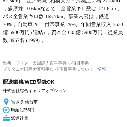
82.5km) ，江ノ島線 (相模大野－片瀬江ノ島 27.4km)
，多摩線 10.6kmなどで，全営業キロ数は 121.6km，
バス全営業キロ数 165.7km。事業内容は，鉄道
70%，自動車1%，付帯事業 29%。年間営業収入 5530
億 5900万円 (連結) ，資本金 603億 5900万円，従業員
数 3967名 (1999) 。
出典
ブリタニカ国際大百科事典 小項目事典
ブリタニカ国際大百科事典 小項目事典について
情報
配送業務/WEB登録OK
株式会社綜合キャリアオプション
宮城県 仙台市
時給1,255円
派遣社員