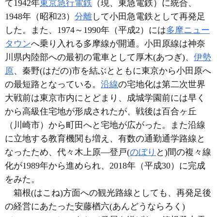
て1942年
東京急行電鉄
（現、東急電鉄）に統合、
1948年（昭和23）
分離
して小田急電鉄として再発足
した。また、1974～1990年（平成2）には
多摩ニュー
タウン
へ乗り入れる多摩線が開通。小田原線は神奈
川県内陸部への最初の電車として厚木(あつぎ)、
伊勢
原
、秦野(はだの)市を結ぶとともに東京から小田原へ
の最短路となっている。
沿線
の宅地化は第二次世界
大戦前は東京市内にとどまり、成城学園前には早く
から高級住宅地が形成されたが、戦後は百合ヶ丘
（川崎市）から町田へと宅地が広がった。また沿線
に立地する教育機関も増え、有数の通勤通学路線と
なったため、代々木上原―登戸(
のぼり
と)間の複々線
化が1989年から進められ、2018年（平成30）に完成
をみた。
箱根(はこね)方面への観光路線としても、再発足後
の経営にあたった安藤楢六(あんどうならろく)