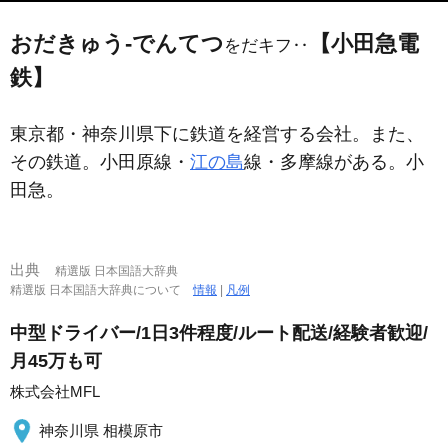
おだきゅう‐でんてつ
【小田急電
をだキフ‥
鉄】
東京都・神奈川県下に鉄道を経営する会社。また、
その鉄道。小田原線・
江の島
線・多摩線がある。小
田急。
出典
精選版 日本国語大辞典
精選版 日本国語大辞典について
情報
|
凡例
中型ドライバー/1日3件程度/ルート配送/経験者歓迎/
月45万も可
株式会社MFL
神奈川県 相模原市