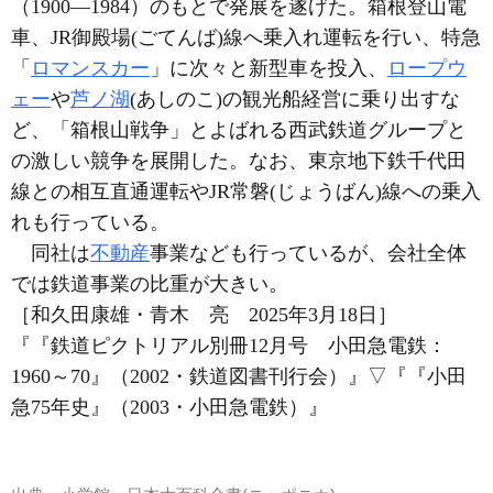
（1900―1984）のもとで発展を遂げた。箱根登山電
車、JR御殿場(ごてんば)線へ乗入れ運転を行い、特急
「
ロマンスカー
」に次々と新型車を投入、
ロープウ
ェー
や
芦ノ湖
(あしのこ)の観光船経営に乗り出すな
ど、「箱根山戦争」とよばれる西武鉄道グループと
の激しい競争を展開した。なお、東京地下鉄千代田
線との相互直通運転やJR常磐(じょうばん)線への乗入
れも行っている。
同社は
不動産
事業なども行っているが、会社全体
では鉄道事業の比重が大きい。
［和久田康雄・青木 亮 2025年3月18日］
『『鉄道ピクトリアル別冊12月号 小田急電鉄：
1960～70』（2002・鉄道図書刊行会）』
▽
『『小田
急75年史』（2003・小田急電鉄）』