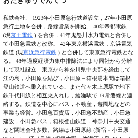
おだきゅうでんてつ
私鉄会社。 1923年小田原急行鉄道設立，27年小田原
急行土地を合併，路線営業を開始。 40年帝都電鉄
(現
京王電鉄
) を合併，41年鬼怒川水力電気と合併し
て小田急電鉄と改称。 42年東京横浜電鉄，京浜電気
鉄道 (現
京浜急行電鉄
) と合併して東京急行電鉄とな
る。 48年過度経済力集中排除法により同社から分離
して現社設立。東京から神奈川県中央部を経由して
江の島，小田原を結び，小田原－箱根湯本間は箱根
登山鉄道へ乗入れている。また代々木上原駅で地下
鉄千代田線と相互乗入れし，綾瀬駅で JR常磐線と連
絡する。鉄道を中心にバス，不動産，遊園地などの
事業も経営。小田急百貨店，小田急不動産，小田急
建設，小田急バス，箱根登山鉄道，神奈川中央交通
など関連会社多数。路線は小田原線 (新宿－小田原