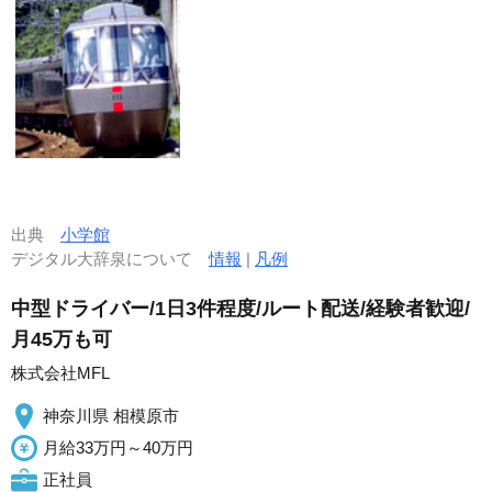
出典
小学館
デジタル大辞泉について
情報
|
凡例
中型ドライバー/1日3件程度/ルート配送/経験者歓迎/
月45万も可
株式会社MFL
神奈川県 相模原市
月給33万円～40万円
正社員