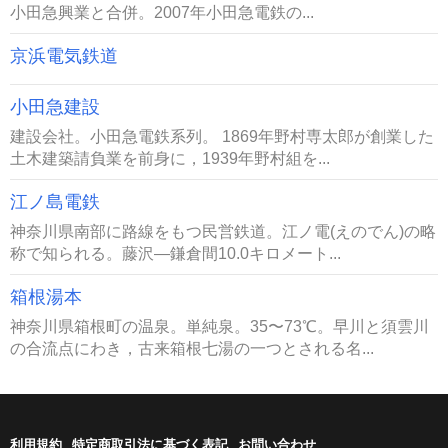
小田急興業と合併。2007年小田急電鉄の...
京浜電気鉄道
小田急建設
建設会社。小田急電鉄系列。 1869年野村専太郎が創業した
土木建築請負業を前身に，1939年野村組を...
江ノ島電鉄
神奈川県南部に路線をもつ民営鉄道。江ノ電(えのでん)の略
称で知られる。藤沢―鎌倉間10.0キロメート...
箱根湯本
神奈川県箱根町の温泉。単純泉。35〜73℃。早川と須雲川
の合流点にわき，古来箱根七湯の一つとされる名...
利用規約
特定商取引法に基づく表記
お問い合わせ