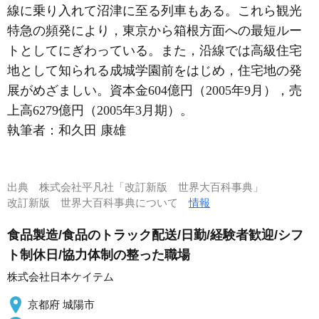
線に乗り入れて沼津に至る列車もある。これら観光
特急の頻発により，東京から箱根方面への最短ルー
トとしてにぎわっている。また，沿線では高級住宅
地として知られる成城学園前をはじめ，住宅地の発
展がめざましい。資本金604億円（2005年9月），売
上高6279億円（2005年3月期）。
執筆者：
和久田 康雄
出典
株式会社平凡社「改訂新版 世界大百科事典」
改訂新版 世界大百科事典について
情報
食品製造/食品のトラック配送/日勤/経験者歓迎/シフ
ト制休日/協力体制の整った職場
株式会社日本ケイテム
京都府 城陽市