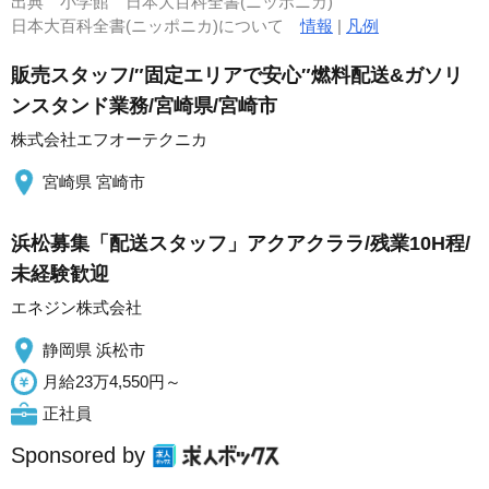
出典
小学館 日本大百科全書(ニッポニカ)
日本大百科全書(ニッポニカ)について
情報
|
凡例
販売スタッフ/″固定エリアで安心″燃料配送&ガソリ
ンスタンド業務/宮崎県/宮崎市
株式会社エフオーテクニカ
宮崎県 宮崎市
浜松募集「配送スタッフ」アクアクララ/残業10H程/
未経験歓迎
エネジン株式会社
静岡県 浜松市
月給23万4,550円～
正社員
Sponsored by