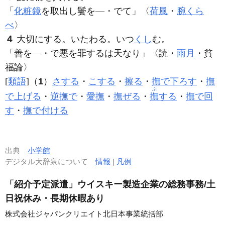
「
化粧鏡
を取出し鬢を―・でて」〈
荷風
・
腕くら
べ
〉
４
大切にする。いたわる。いつ
くし
む。
「善を―・で悪を罪するは天なり」〈読・
雨月
・貧
福論〉
[
類語
]（
1
）
さする
・
こする
・
擦る
・
撫で下ろす
・
撫
ぶ
で上げる
・
逆撫で
・
愛撫
・
撫ぜる
・
撫
する
・
撫で回
す
・
撫で付ける
出典
小学館
デジタル大辞泉について
情報
|
凡例
「紹介予定派遣」ウイスキー製造企業の総務事務/土
日祝休み・長期休暇あり
株式会社ジャパンクリエイト北日本事業統括部