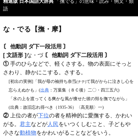
精選版 日本国語大辞典
「撫でる」の意味・読み・例文・類
語
な・でる【撫・摩】
〘 他動詞 ダ下一段活用 〙
[ 文語形 ]
な・づ
〘 他動詞 ダ下二段活用 〙
①
手のひらなどで、軽くさする。物の表面にそっと
さわり、静かにこする。さする。
[初出の実例]「我が母の袖持ち奈弖
て我がからに泣きし心を
(ナテ)
忘らえぬかも」(
出典
：万葉集（８Ｃ後）二〇・四三五六)
「水の上を渡ってくる爽かな風が痩せた彼の頬を撫でながら」
(出典：故旧忘れ得べき（1935‐36）〈高見順〉一)
②
上位の者が
下位
の者を精神的に愛撫する、かわい
がる。
君主
などが
人民
をいつくしむこと、子どもや
小さな
動植物
をかわいがることなどをいう。