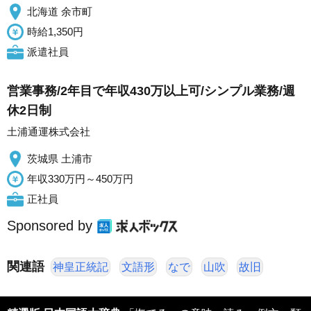
北海道 余市町
時給1,350円
派遣社員
営業事務/2年目で年収430万以上可/シンプル業務/週
休2日制
土浦通運株式会社
茨城県 土浦市
年収330万円～450万円
正社員
Sponsored by
関連語
神皇正統記
文語形
なで
山吹
故旧