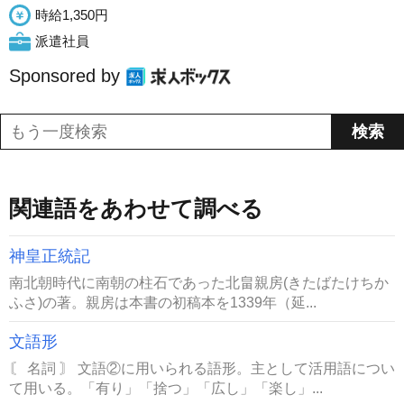
時給1,350円
派遣社員
Sponsored by
関連語をあわせて調べる
神皇正統記
南北朝時代に南朝の柱石であった北畠親房(きたばたけちか
ふさ)の著。親房は本書の初稿本を1339年（延...
文語形
〘 名詞 〙 文語②に用いられる語形。主として活用語につい
て用いる。「有り」「捨つ」「広し」「楽し」...