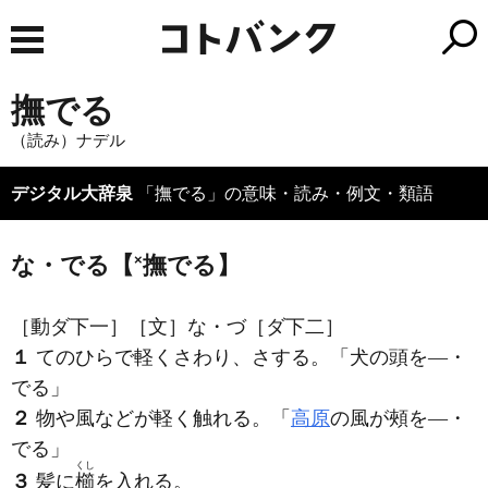
撫でる
（読み）ナデル
デジタル大辞泉
「撫でる」の意味・読み・例文・類語
な・でる【
×
撫でる】
［動ダ下一］
［文］な・づ
［ダ下二］
１
てのひらで軽くさわり、さする。「犬の頭を―・
でる」
２
物や風などが軽く触れる。「
高原
の風が頰を―・
でる」
くし
３
髪に
櫛
を入れる。