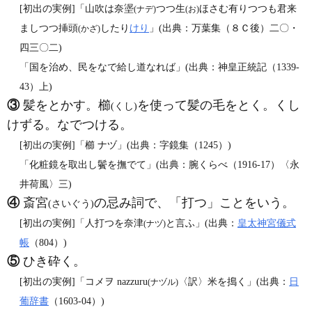
[初出の実例]「山吹は奈埿
つつ生
ほさむ有りつつも君来
(ナデ)
(お)
ましつつ挿頭
したり
けり
」(出典：万葉集（８Ｃ後）二〇・
(かざ)
四三〇二)
「国を治め、民をなで給し道なれば」(出典：神皇正統記（1339‐
43）上)
③
髪をとかす。櫛
を使って髪の毛をとく。くし
(くし)
けずる。なでつける。
[初出の実例]「櫛 ナヅ」(出典：字鏡集（1245）)
「化粧鏡を取出し鬢を撫でて」(出典：腕くらべ（1916‐17）〈永
井荷風〉三)
④
斎宮
の忌み詞で、「打つ」ことをいう。
(さいぐう)
[初出の実例]「人打つを奈津
と言ふ」(出典：
皇太神宮儀式
(ナヅ)
帳
（804）)
⑤
ひき砕く。
[初出の実例]「コメヲ nazzuru
〈訳〉米を搗く」(出典：
日
(ナヅル)
葡辞書
（1603‐04）)