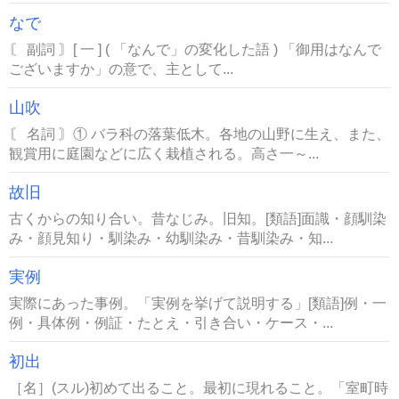
なで
〘 副詞 〙[ 一 ] ( 「なんで」の変化した語 ) 「御用はなんで
ございますか」の意で、主として...
山吹
〘 名詞 〙① バラ科の落葉低木。各地の山野に生え、また、
観賞用に庭園などに広く栽植される。高さ一～...
故旧
古くからの知り合い。昔なじみ。旧知。[類語]面識・顔馴染
み・顔見知り・馴染み・幼馴染み・昔馴染み・知...
実例
実際にあった事例。「実例を挙げて説明する」[類語]例・一
例・具体例・例証・たとえ・引き合い・ケース・...
初出
［名］(スル)初めて出ること。最初に現れること。「室町時