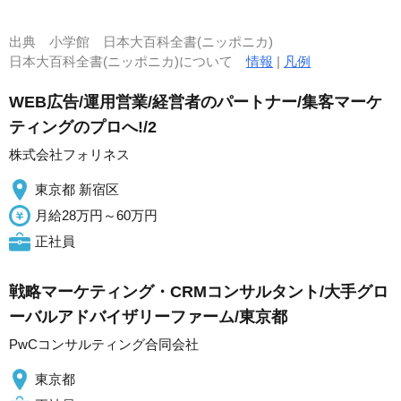
出典
小学館 日本大百科全書(ニッポニカ)
日本大百科全書(ニッポニカ)について
情報
|
凡例
WEB広告/運用営業/経営者のパートナー/集客マーケ
ティングのプロへ!/2
株式会社フォリネス
東京都 新宿区
月給28万円～60万円
正社員
戦略マーケティング・CRMコンサルタント/大手グロ
ーバルアドバイザリーファーム/東京都
PwCコンサルティング合同会社
東京都