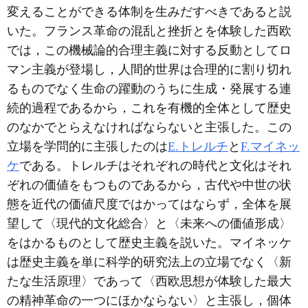
変えることができる体制を生みだすべきであると説
いた。フランス革命の混乱と挫折とを体験した西欧
では，この機械論的合理主義に対する反動としてロ
マン主義が登場し，人間的世界は合理的に割り切れ
るものでなく生命の躍動のうちに生成・発展する連
続的過程であるから，これを有機的全体として歴史
のなかでとらえなければならないと主張した。この
立場を学問的に主張したのは
E.トレルチ
と
F.マイネッ
ケ
である。トレルチはそれぞれの時代と文化はそれ
ぞれの価値をもつものであるから，古代や中世の状
態を近代の価値尺度ではかってはならず，全体を展
望して〈現代的文化総合〉と〈未来への価値形成〉
をはかるものとして歴史主義を説いた。マイネッケ
は歴史主義を単に科学的研究法上の立場でなく〈新
たな生活原理〉であって〈西欧思想が体験した最大
の精神革命の一つにほかならない〉と主張し，個体