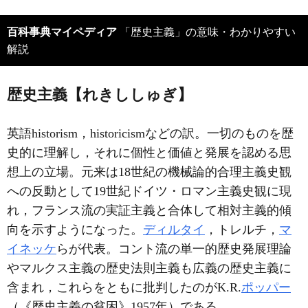
百科事典マイペディア
「歴史主義」の意味・わかりやすい
解説
歴史主義【れきししゅぎ】
英語historism，historicismなどの訳。一切のものを歴
史的に理解し，それに個性と価値と発展を認める思
想上の立場。元来は18世紀の機械論的合理主義史観
への反動として19世紀ドイツ・ロマン主義史観に現
れ，フランス流の実証主義と合体して相対主義的傾
向を示すようになった。
ディルタイ
，トレルチ，
マ
イネッケ
らが代表。コント流の単一的歴史発展理論
やマルクス主義の歴史法則主義も広義の歴史主義に
含まれ，これらをともに批判したのがK.R.
ポッパー
（《歴史主義の貧困》1957年）である。