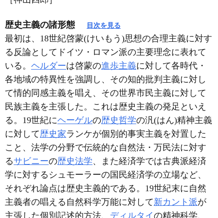
歴史主義の諸形態
目次を見る
最初は、18世紀啓蒙(けいもう)思想の合理主義に対す
る反論としてドイツ・ロマン派の主要理念に表れて
いる。
ヘルダー
は啓蒙の
進歩主義
に対して各時代・
各地域の特異性を強調し、その知的批判主義に対し
て情的同感主義を唱え、その世界市民主義に対して
民族主義を主張した。これは歴史主義の発足といえ
る。19世紀に
ヘーゲル
の
歴史哲学
の汎(はん)精神主義
に対して
歴史家
ランケが個別的事実主義を対置した
こと、法学の分野で伝統的な自然法・万民法に対す
る
サビニー
の
歴史法学
、また経済学では古典派経済
学に対するシュモーラーの国民経済学の立場など、
それぞれ論点は歴史主義的である。19世紀末に自然
主義者の唱える自然科学万能に対して
新カント派
が
主張した個別記述的方法、
ディルタイ
の精神科学、