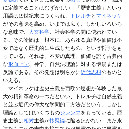
に定義することはむずかしい。「歴史主義」という
用語は19世紀末につくられ、
トレルチ
と
マイネッケ
がその意味を高め、いまでは広く、しかしいろいろ
な意味で、
人文科学
、社会科学の間に使われてい
る。その論拠は、根本に、あらゆる真理や価値は不
変ではなく歴史的に生成したもの、という哲学をも
っている。それは、不変の真理、価値を説く古典的
な
形而上学
、神学、自然法理論に対する懐疑または
反論である。その発想は明らかに
近代思想
のものと
いえる。
マイネッケは歴史主義を西欧の思想が体験した最
大の精神革命の一つだといい、トレルチは自然主義
と並ぶ近代の偉大な学問的二方法だという。しかし
理論としてはいくつもの
ジレンマ
をもっている。歴
史主義は
相対
主義か
懐疑論
に陥るほかない。また永
遠なものへの志向を捨ててただ事実のために事実を