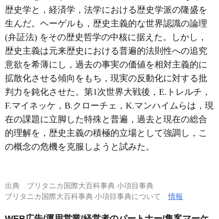
歴史学と，経済学，法学における歴史学派の隆盛を
生んだ。ヘーゲルも，歴史主義的な世界認識の論理
(弁証法) をその歴史哲学の中核に据えた。しかし，
歴史主義は元来歴史における普遍的法則性への追究
意欲を希薄にし，過去の事実の価値を相対主義的に
拡散化させる傾向をもち，現実の反動化に対する批
判力を鈍化させた。第1次世界大戦後，E.トレルチ，
F.マイネッケ，B.クローチェ，K.マンハイムらは，現
在の課題に立脚した特殊と普遍，過去と現在の総合
的理解を，歴史主義の積極的立場として強調し，こ
の概念の危機を克服しようと試みた。
出典
ブリタニカ国際大百科事典 小項目事典
ブリタニカ国際大百科事典 小項目事典について
情報
WEB広告/運用営業/経営者のパートナー/集客マーケ