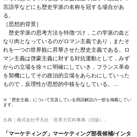
言語学などにも歴史学派の名称を冠する場合があ
る。
［思想的背景］
歴史学派の思考方法を特徴づけ，この学派の血と
なり肉となっているのが
ロマン主義
であり，またそ
れを一つの世界観に昇華させた
歴史主義
である。ロ
マン主義は啓蒙主義に対する対抗運動として，みず
からの立場を徐々に明確にしていき，フランス革命
を契機にしてその政治的立場をあらわにしていった
もので，反理性が思想的中核をなしている。…
※「歴史主義」について言及している用語解説の一部を掲載してい
ます。
出典｜
株式会社平凡社「世界大百科事典（旧版）」
「マーケティング」マーケティング部長候補/インタ