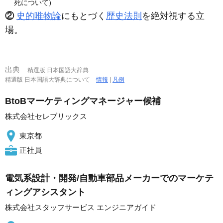
死について)
②
史的唯物論
にもとづく
歴史法則
を絶対視する立
場。
出典
精選版 日本国語大辞典
精選版 日本国語大辞典について
情報
|
凡例
BtoBマーケティングマネージャー候補
株式会社セレブリックス
東京都
正社員
電気系設計・開発/自動車部品メーカーでのマーケテ
ィングアシスタント
株式会社スタッフサービス エンジニアガイド