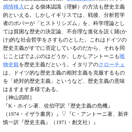
感情移入
による個体認識（理解）の方法も歴史主義
的といえる。しかしイギリスでは、戦後、分析哲学
者のポパーが「ヒストリシズム」を、科学理論とし
ては貧困な歴史の決定論、不合理な進化を説く賭(か
け)的な社会哲学をさすものとした。これはドイツの
歴史主義がすでに否定しているのだから、それを同
じことばでよぶのはどうか。しかしアントーニも
唯
物史観
を歴史主義だという。イタリアの
クローチェ
は、ドイツ的な歴史主義の相対主義を克服するもの
を「絶対的歴史主義」というなど、歴史主義の意味
はますます多様である。
［神山四郎］
『K・ホイシ著、佐伯守訳『歴史主義の危機』
（1974・イザラ書房）』
▽
『C・アントーニ著、新井
慎一訳『歴史主義』（1971・創文社）』