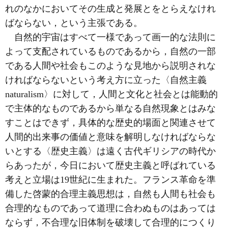
れのなかにおいてその生成と発展とをとらえなけれ
ばならない，という主張である。
自然的宇宙はすべて一様であって画一的な法則に
よって支配されているものであるから，自然の一部
である人間や社会もこのような見地から説明されな
ければならないという考え方に立った〈自然主義
naturalism〉に対して，人間と文化と社会とは能動的
で主体的なものであるから単なる自然現象とはみな
すことはできず，具体的な歴史的場面と関連させて
人間的出来事の価値と意味を解明しなければならな
いとする〈歴史主義〉は遠く古代ギリシアの時代か
らあったが，今日において歴史主義と呼ばれている
考えと立場は19世紀に生まれた。フランス革命を準
備した啓蒙的合理主義思想は，自然も人間も社会も
合理的なものであって道理に合わぬものはあっては
ならず，不合理な旧体制を破壊して合理的につくり