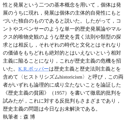
性と発展という二つの基本概念を用いて，個体は発
展のうちに現れ，発展は個体の主体的自発性にもと
づいた独自のものであると説いた。したがって，コ
ントやスペンサーのような単一的歴史発展論やマル
クス的唯物史観のような歴史を貫く法則や類型の探
求とは相反し，それぞれの時代と文化とはそれなり
の価値をもちどれも絶対的とはいえないという相対
主義に陥ることになり，これが歴史主義の危機を招
いた。
K.R.ポッパー
は歴史主義と歴史法則主義とを
含めて〈ヒストリシズムhistoricism〉と呼び，この両
者がいずれも論理的に成り立たないことを論証した
《歴史主義の貧困》（1957）を書いて徹底的批判を
試みたが，これに対する反批判もさまざまであり，
歴史主義の問題は今日なお未解決である。
執筆者：
森 博