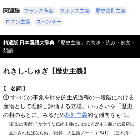
関連語
フランス革命
マルクス主義
歴史法則主義
ロマン主義
スペンサー
精選版 日本国語大辞典
「歴史主義」の意味・読み・例文・
類語
れきし‐しゅぎ【歴史主義】
〘 名詞 〙
①
すべての事象を歴史的生成過程の一段階における
産物として理解し評価する立場。いっさいを「歴史
の相のもとに」みるため
相対主義
的な傾向をもつ。
[初出の実例]「かやうな伝統主義はいはゆる歴史主義とは厳密に
区別されねばならぬ」(出典：人生論ノート（1941）〈三木清〉