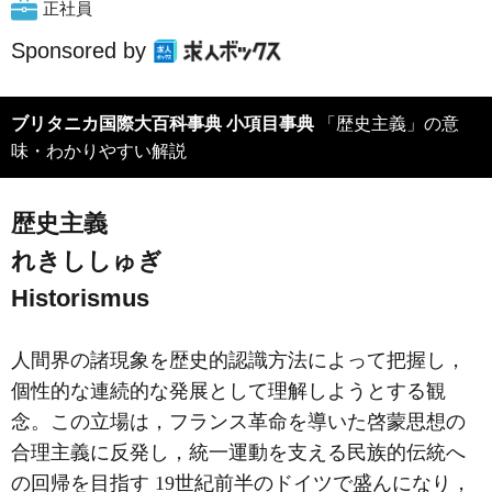
正社員
Sponsored by
ブリタニカ国際大百科事典 小項目事典
「歴史主義」の意
味・わかりやすい解説
歴史主義
れきししゅぎ
Historismus
人間界の諸現象を歴史的認識方法によって把握し，
個性的な連続的な発展として理解しようとする観
念。この立場は，フランス革命を導いた啓蒙思想の
合理主義に反発し，統一運動を支える民族的伝統へ
の回帰を目指す 19世紀前半のドイツで盛んになり，