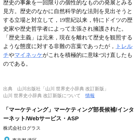
歴史の事象を一回限りの個性的なものの発展とみる
見方。歴史のなかに自然科学的な法則を見出そうと
する立場と対立して，19世紀以来，特にドイツの歴
史家や歴史哲学者によって主張され擁護された。
「歴史主義」は元来，現在を離れて歴史を観照する
ような態度に対する非難の言葉であったが，
トレル
チ
や
マイネッケ
がこれを積極的に意味づけ直したも
のである。
出典
山川出版社「山川 世界史小辞典 改訂新版」
山川 世界史小辞典 改訂新版について
情報
「マーケティング」マーケティング部長候補/インタ
ーネット/Webサービス・ASP
株式会社ログラス