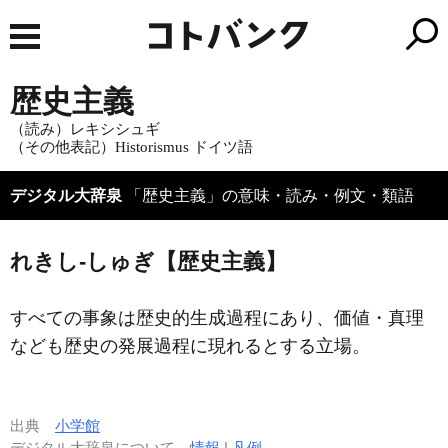
歴史主義
（読み）レキシシュギ
（その他表記）Historismus
ドイツ語
デジタル大辞泉
「歴史主義」の意味・読み・例文・類語
れきし‐しゅぎ【歴史主義】
すべての事象は歴史的生成過程にあり、価値・真理
なども歴史の発展過程に現れるとする立場。
出典
小学館
デジタル大辞泉について
情報
|
凡例