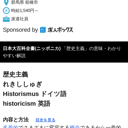
群馬県 前橋市
時給1,540円～
派遣社員
Sponsored by
日本大百科全書(ニッポニカ)
「歴史主義」の意味・わかり
やすい解説
歴史主義
れきししゅぎ
Historismus
ドイツ語
historicism
英語
内容と方法
目次を見る
多義的
でさまざまに変容する
概念
であるから一義的