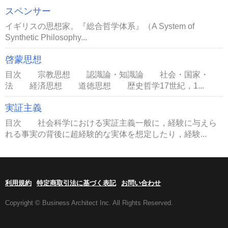
スペンサー
イギリスの思想家。『総合哲学体系』（A System of
Synthetic Philosophy...
啓蒙思想
目次 宗教思想 認識論・知識論 社会・国家・
法 経済思想 道徳思想 歴史哲学17世紀，1...
実証主義
目次 社会科学における実証主義一般に，経験に与えら
れる事実の背後に超経験的な実体を想定したり，経験...
利用規約
特定商取引法に基づく表記
お問い合わせ
Copyright © Business Architect Inc. All Rights Reserved.