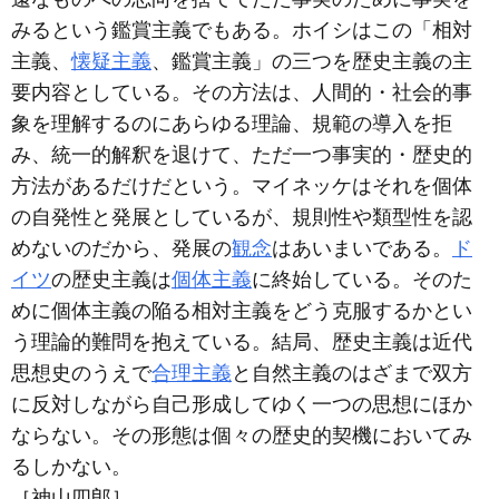
みるという鑑賞主義でもある。ホイシはこの「相対
主義、
懐疑主義
、鑑賞主義」の三つを歴史主義の主
要内容としている。その方法は、人間的・社会的事
象を理解するのにあらゆる理論、規範の導入を拒
み、統一的解釈を退けて、ただ一つ事実的・歴史的
方法があるだけだという。マイネッケはそれを個体
の自発性と発展としているが、規則性や類型性を認
めないのだから、発展の
観念
はあいまいである。
ド
イツ
の歴史主義は
個体主義
に終始している。そのた
めに個体主義の陥る相対主義をどう克服するかとい
う理論的難問を抱えている。結局、歴史主義は近代
思想史のうえで
合理主義
と自然主義のはざまで双方
に反対しながら自己形成してゆく一つの思想にほか
ならない。その形態は個々の歴史的契機においてみ
るしかない。
［神山四郎］