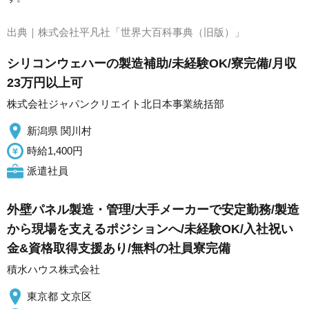
出典｜
株式会社平凡社「世界大百科事典（旧版）」
シリコンウェハーの製造補助/未経験OK/寮完備/月収
23万円以上可
株式会社ジャパンクリエイト北日本事業統括部
新潟県 関川村
時給1,400円
派遣社員
外壁パネル製造・管理/大手メーカーで安定勤務/製造
から現場を支えるポジションへ/未経験OK/入社祝い
金&資格取得支援あり/無料の社員寮完備
積水ハウス株式会社
東京都 文京区