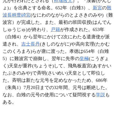
元が行われたとされる（
祥瑞改元
）。『漢書(
かんじ
ょ
)』を出典とする命名。652年（白雉3）、
新宮
の
難
波長柄豊碕宮
(
なにわのながらのとよさきのみや
)（難
波宮）が完成した。また、最初の班田収授(
はんでん
しゅうじゅ
)が終わり、
戸籍
が作成された。653年
（白雉4）から翌年にかけて2次にわたる遣唐使が派
遣され、
吉士長丹
(
きしのながに
)や高向玄理(
たかむ
このくろまろ
)らが唐に渡った。孝徳は654年（白雉
5）に難波宮で崩御し、翌年に先帝の
皇極
(
こうぎょ
く
)天皇が重祚(
ちょうそ
)して、飛鳥板蓋宮(
あすかい
たぶきのみや
)で斉明(
さいめい
)天皇として即位し
た。斉明は新たな元号を定めなかったため、686年
（朱鳥1）7月20日までの32年間、元号は断絶した。
なお、白雉の元号の使用について疑問視する
学説
も
ある。