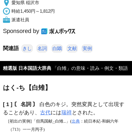
愛知県 稲沢市
時給1,450円～1,812円
派遣社員
Sponsored by
関連語
きし
名詞
白鷴
文献
実例
精選版 日本国語大辞典
「白雉」の意味・読み・例文・類語
はく‐ち【白雉】
[ 1 ]
〘 名詞 〙
白色のキジ。突然変異として出現す
ることがあり、
古代
には
瑞祥
とされた。
[初出の実例]「但馬国献
白雉
」(
出典
：続日本紀‐和銅六年
二
一
（713）一一月丙子)