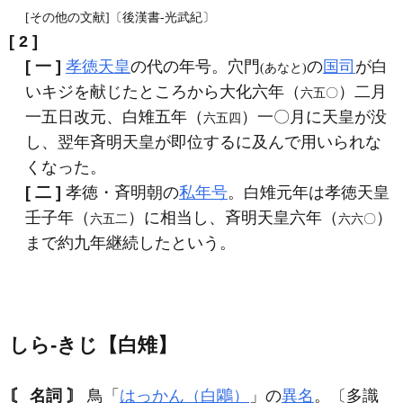
[その他の文献]〔後漢書‐光武紀〕
[ 2 ]
[ 一 ]
孝徳
天皇
の代の年号。穴門
の
国司
が白
(あなと)
いキジを献じたところから大化六年（
）二月
六五〇
一五日改元、白雉五年（
）一〇月に天皇が没
六五四
し、翌年斉明天皇が即位するに及んで用いられな
くなった。
[ 二 ]
孝徳・斉明朝の
私年号
。白雉元年は孝徳天皇
壬子年（
）に相当し、斉明天皇六年（
）
六五二
六六〇
まで約九年継続したという。
しら‐きじ【白雉】
〘 名詞 〙
鳥「
はっかん（白鷴）
」の
異名
。〔多識