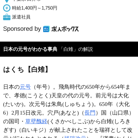
時給1,400円～1,750円
派遣社員
Sponsored by
日本の元号がわかる事典
「白雉」の解説
はくち【白雉】
日本の
元号
（年号）。飛鳥時代の650年から654年ま
で、孝徳(
こうとく
)天皇の代の元号。前元号は大化
(
たいか
)。次元号は朱鳥(
しゅちょう
)。650年（大化
6）2月15日改元。穴戸(
あなと
)（
長門
）国（山口県）
の国司・
草壁醜経
(
くさかべしこぶ
)から白雉(
しろき
ぎす
)（白いキジ）が献上されたことを瑞祥として改