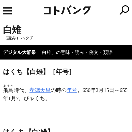
白雉
（読み）ハクチ
デジタル大辞泉
「白雉」の意味・読み・例文・類語
はくち【白雉】［年号］
あすか
飛鳥
時代、
孝徳天皇
の時の
年号
。650年2月15日～655
年1月?。びゃくち。
はく‐ち【白
×
雉】