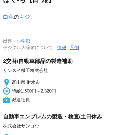
白色
の
キジ
。
出典
小学館
デジタル大辞泉について
情報
|
凡例
2交替/自動車部品の製造補助
サンスイ機工株式会社
富山県 射水市
時給1,600円～2,320円
派遣社員
自動車エンブレムの製造・検査/土日休み
株式会社サンコウ