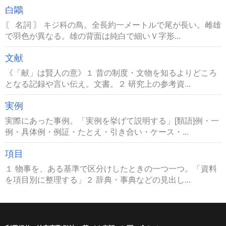
白鷴
〘 名詞 〙 キジ科の鳥。全長約一メートルで尾が長い。雌雄
で羽色が異なる。雄の背面は純白で細いＶ字形...
文献
《「献」は賢人の意》１ 昔の制度・文物を知るよりどころ
となる記録や言い伝え。文書。２ 研究上の参考資...
実例
実際にあった事例。「実例を挙げて説明する」[類語]例・一
例・具体例・例証・たとえ・引き合い・ケース・...
項目
１ 物事を、ある基準で区分けしたときの一つ一つ。「資料
を項目別に整理する」２ 辞典・事典などの見出し...