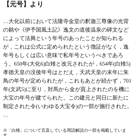
【元号】より
…大化以前において法隆寺金堂の釈迦三尊像の光背
の銘や《伊予国風土記》逸文の道後温泉の碑文など
によって法興という年号のあったことが知られる
が，これは公式に定められたという徴証がなく，逸
年号もしくは広い意味で私年号というべきであろ
う。650年(大化6)白雉と改元されたが，654年(白雉5)
孝徳天皇の没後年号はとだえ，天武天皇の末年に朱
鳥の年号が定められたが，これもあとが続かず，701
年(文武5)に至り，対馬から金が貢上されたのを機に
大宝の年号が建てられた。この建元と同日に新たに
制定された令(いわゆる大宝令)の一部が施行された。
…
※「白雉」について言及している用語解説の一部を掲載していま
す。