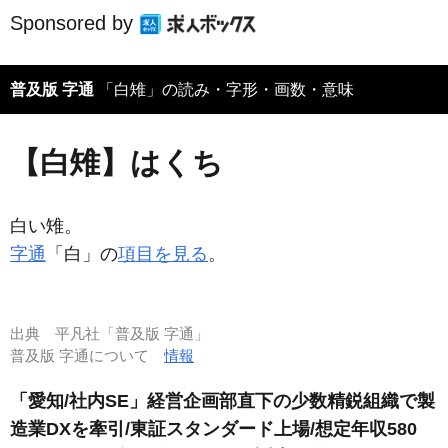
Sponsored by
普及版 字通
「白雉」の読み・字形・画数・意味
【白雉】はくち
白い雉。
字通
「白」の
項目を見る
。
出典
平凡社「普及版 字通」
普及版 字通について
情報
「愛知/社内SE」経営企画部直下の少数精鋭組織で製
造業DXを牽引/東証スタンダード上場/想定年収580