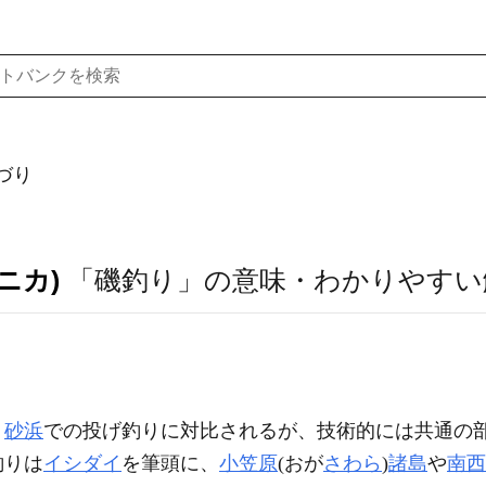
づり
ニカ)
「磯釣り」の意味・わかりやすい
。
砂浜
での投げ釣りに対比されるが、技術的には共通の
釣りは
イシダイ
を筆頭に、
小笠原
(おが
さわら
)
諸島
や
南西