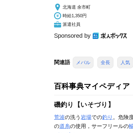
北海道 余市町
時給1,350円
派遣社員
Sponsored by
関連語
メバル
全長
人気
百科事典マイペディア
磯釣り【いそづり】
荒波
の洗う
岩場
での
釣り
。危険
の
道糸
の使用，サーフリールの