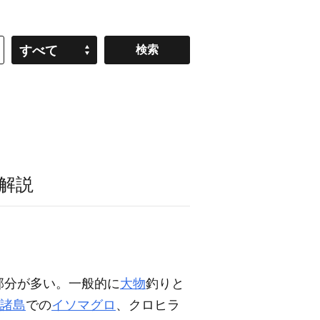
すべて
解説
部分が多い。一般的に
大物
釣りと
諸島
での
イソマグロ
、クロヒラ