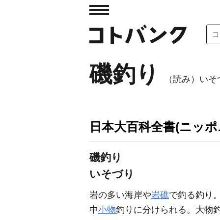
磯釣り
（読み）いそ
日本大百科全書(ニッポ
磯釣り
いそづり
岩の多い海岸や
岩礁
で釣る釣り
中
小物
釣りに分けられる。大物