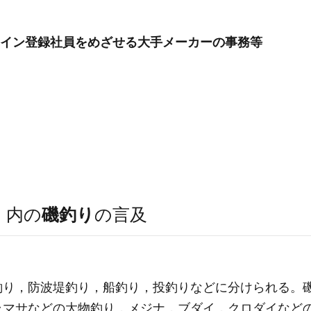
ライン登録社員をめざせる大手メーカーの事務等
）
内の
磯釣り
の言及
釣り，防波堤釣り，船釣り，投釣りなどに分けられる。
ラマサなどの大物釣り，メジナ，ブダイ，クロダイなど