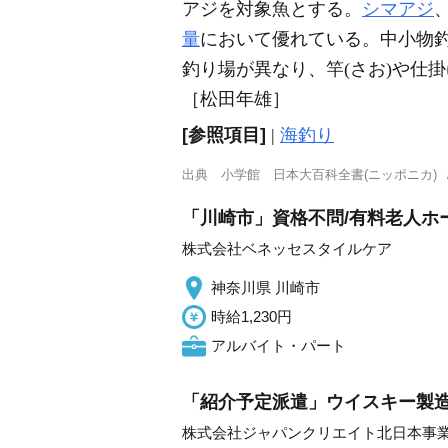
アジを対象魚とする。
シマアジ
量
において優れている。中小物
釣り場が異なり、竿(さお)や仕掛
［松田年雄］
[参照項目]
|
海釣り
出典
小学館 日本大百科全書(ニッポニカ)
「川崎市」資格不問/有料老人ホー
株式会社ベネッセスタイルケア
神奈川県 川崎市
時給1,230円
アルバイト・パート
「紹介予定派遣」ウイスキー製造
株式会社ジャパンクリエイト北日本事