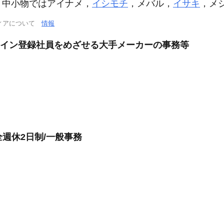
，中小物ではアイナメ，
イシモチ
，メバル，
イサキ
，メ
ィアについて
情報
ライン登録社員をめざせる大手メーカーの事務等
完全週休2日制/一般事務