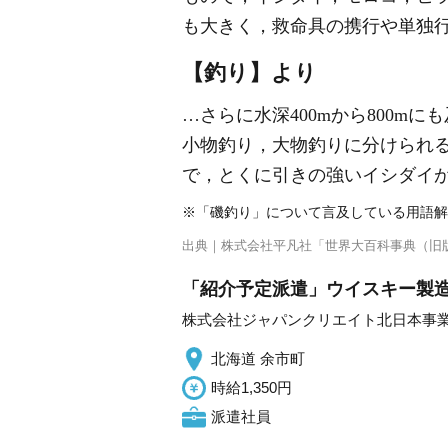
も大きく，救命具の携行や単独
【釣り】より
…さらに水深400mから800
小物釣り，大物釣りに分けられ
で，とくに引きの強いイシダイ
※「磯釣り」について言及している用語解
出典｜
株式会社平凡社「世界大百科事典（旧
「紹介予定派遣」ウイスキー製造
株式会社ジャパンクリエイト北日本事
北海道 余市町
時給1,350円
派遣社員