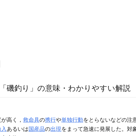
「磯釣り」の意味・わかりやすい解説
度が高く，
救命具
の
携行
や
単独行動
をとらないなどの注
輸入
あるいは
国産品
の
出現
をまって急速に発展した。対