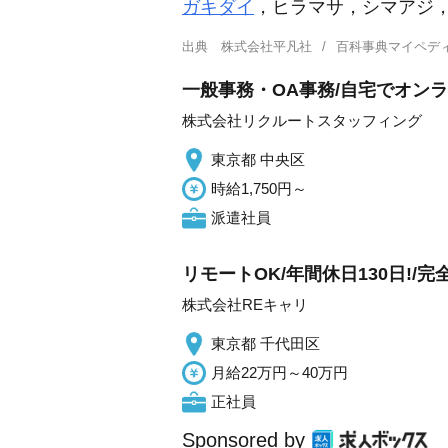
ガキダイ
，ヒラマサ，シマアジ
出典
株式会社平凡社
百科事典マイペデ
一般事務・OA事務/自宅でオン
株式会社リクルートスタッフィング
東京都 中央区
時給1,750円～
派遣社員
リモートOK/年間休日130日!/
株式会社REキャリ
東京都 千代田区
月給22万円～40万円
正社員
Sponsored by