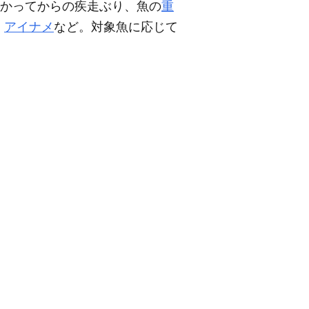
かかってからの疾走ぶり、魚の
重
、
アイナメ
など。対象魚に応じて