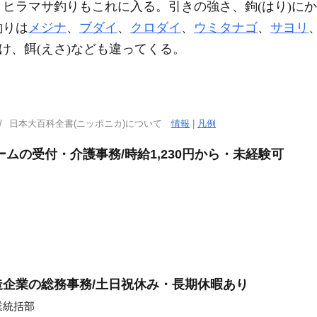
、ヒラマサ釣りもこれに入る。引きの強さ、鉤(はり)に
釣りは
メジナ
、
ブダイ
、
クロダイ
、
ウミタナゴ
、
サヨリ
け、餌(えさ)なども違ってくる。
日本大百科全書(ニッポニカ)について
情報
|
凡例
ムの受付・介護事務/時給1,230円から・未経験可
企業の総務事務/土日祝休み・長期休暇あり
業統括部