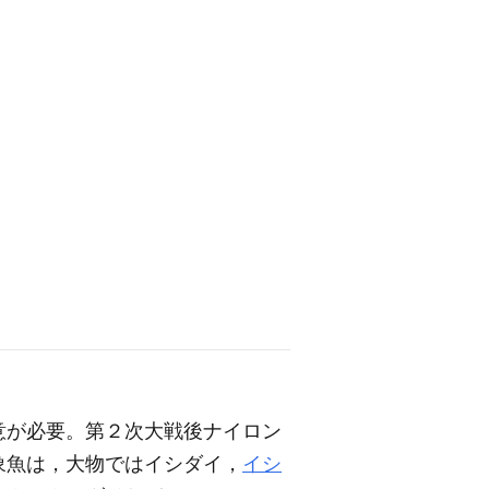
意が必要。第２次大戦後ナイロン
象魚は，大物ではイシダイ，
イシ