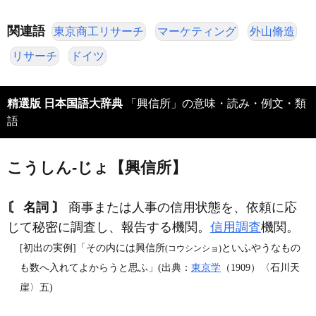
関連語
東京商工リサーチ
マーケティング
外山脩造
リサーチ
ドイツ
精選版 日本国語大辞典
「興信所」の意味・読み・例文・類
語
こうしん‐じょ【興信所】
〘 名詞 〙
商事または人事の信用状態を、依頼に応
じて秘密に調査し、報告する機関。
信用調査
機関。
[初出の実例]「その内には興信所
といふやうなもの
(コウシンショ)
も数へ入れてよからうと思ふ」(出典：
東京学
（1909）〈石川天
崖〉五)