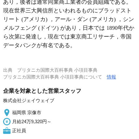
あり，後者は通常同業商工業者の会員組織である。
現在世界三大興信所といわれるものにブラッドスト
リート (アメリカ) ，アール・ダン (アメリカ) ，シン
メルフェング (ドイツ) があり，日本では 1890年代か
ら次第に発達し，現在では東京商工リサーチ，帝国
データバンクが有名である。
出典
ブリタニカ国際大百科事典 小項目事典
ブリタニカ国際大百科事典 小項目事典について
情報
企業を対象とした営業スタッフ
株式会社ジェイウェイブ
福岡県 宗像市
月給24万9,320円～
正社員