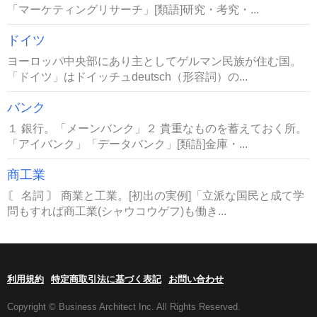
「マーケティングリサーチ」[類語]研究・考究・...
ドイツ
ヨーロッパ中央部にあり主としてゲルマン民族が住む国。
「ドイツ」はドイッチュdeutsch（形容詞）の...
バンク
１ 銀行。「メーンバンク」２ 貴重なものを蓄えておく所。
「アイバンク」「データバンク」[類語]金庫・...
商工業
〘 名詞 〙 商業と工業。[初出の実例]「立派な国民と成て学
問もすれば商工業(シャウコウゲフ)も働き...
利用規約
特定商取引法に基づく表記
お問い合わせ
Copyright © Business Architect Inc. All Rights Reserved.