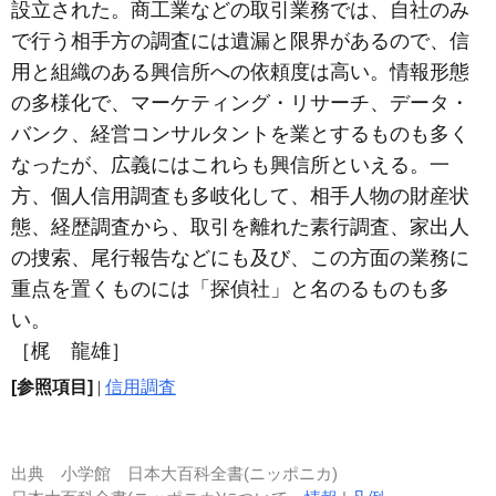
設立された。商工業などの取引業務では、自社のみ
で行う相手方の調査には遺漏と限界があるので、信
用と組織のある興信所への依頼度は高い。情報形態
の多様化で、マーケティング・リサーチ、データ・
バンク、経営コンサルタントを業とするものも多く
なったが、広義にはこれらも興信所といえる。一
方、個人信用調査も多岐化して、相手人物の財産状
態、経歴調査から、取引を離れた素行調査、家出人
の捜索、尾行報告などにも及び、この方面の業務に
重点を置くものには「探偵社」と名のるものも多
い。
［梶 龍雄］
[参照項目]
|
信用調査
出典
小学館 日本大百科全書(ニッポニカ)