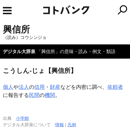
興信所
（読み）コウシンジョ
デジタル大辞泉
「興信所」の意味・読み・例文・類語
こうしん‐じょ【興信所】
個人
や
法人
の
信用
・
財産
などを内密に調べ、
依頼者
に報告する
民間
の
機関
。
出典
小学館
デジタル大辞泉について
情報
|
凡例