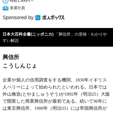
時給1,900円～
派遣社員
Sponsored by
日本大百科全書(ニッポニカ)
「興信所」の意味・わかりや
すい解説
興信所
こうしんじょ
企業や個人の信用調査をする機関。1830年イギリス
人ペリーによって始められたといわれる。日本では
外山脩造(とやましゅうぞう)が1892年（明治25）大阪
で開業した商業興信所が最初である。続いて96年に
は東京興信所、1900年（明治33）には帝国興信所が