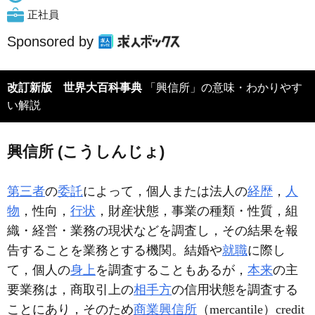
正社員
Sponsored by
改訂新版 世界大百科事典
「興信所」の意味・わかりやす
い解説
興信所 (こうしんじょ)
第三者
の
委託
によって，個人または法人の
経歴
，
人
物
，性向，
行状
，財産状態，事業の種類・性質，組
織・経営・業務の現状などを調査し，その結果を報
告することを業務とする機関。結婚や
就職
に際し
て，個人の
身上
を調査することもあるが，
本来
の主
要業務は，商取引上の
相手方
の信用状態を調査する
ことにあり，そのため
商業興信所
（mercantile）credit