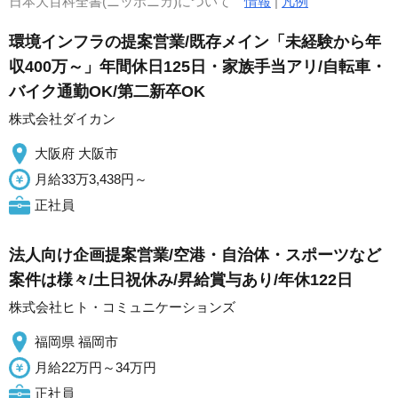
日本大百科全書(ニッポニカ)について
情報
|
凡例
環境インフラの提案営業/既存メイン「未経験から年
収400万～」年間休日125日・家族手当アリ/自転車・
バイク通勤OK/第二新卒OK
株式会社ダイカン
大阪府 大阪市
月給33万3,438円～
正社員
法人向け企画提案営業/空港・自治体・スポーツなど
案件は様々/土日祝休み/昇給賞与あり/年休122日
株式会社ヒト・コミュニケーションズ
福岡県 福岡市
月給22万円～34万円
正社員