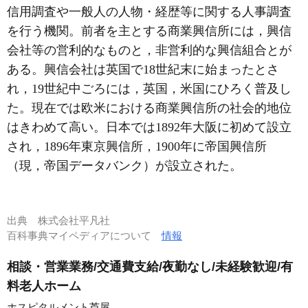
信用調査や一般人の人物・経歴等に関する人事調査
を行う機関。前者を主とする商業興信所には，興信
会社等の営利的なものと，非営利的な興信組合とが
ある。興信会社は英国で18世紀末に始まったとさ
れ，19世紀中ごろには，英国，米国にひろく普及し
た。現在では欧米における商業興信所の社会的地位
はきわめて高い。日本では1892年大阪に初めて設立
され，1896年東京興信所，1900年に帝国興信所
（現，帝国データバンク）が設立された。
出典
株式会社平凡社
百科事典マイペディアについて
情報
相談・営業業務/交通費支給/夜勤なし/未経験歓迎/有
料老人ホーム
ホスピタルメント芦屋