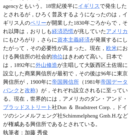
agencyともいう。18世紀後半に
イギリス
で発生した
とされるが，ひろく普及するようになったのは，イ
ギリス人の
ペリー
が開業した1830年ごろからで，そ
れ以降は，おりしも
経済恐慌
が兆していた
アメリカ
にもひろがり，さらに
資本主義経済
が発展するにし
たがって，その必要性が高まった。現在，
欧米
にお
ける興信所の社会的
地位
はきわめて高い。日本で
は，1892年に
外山修造
が主唱して大阪西区土佐堀に
設立した商業興信所が最初で，その後は96年に東京
興信所が，1900年に
帝国興信所
（1981年
帝国データ
バンク
と
改称
）が，それぞれ設立されるに至ってい
る。現在，世界的には，アメリカのダン・アンド・
ブラッドストリート
社Dun ＆ Bradstreet Corp.，ドイ
ツのシンメルフェング社Schimmelpheng Gmb.H.など
が権威ある興信所であるとされている。
執筆者：
加藤 秀俊