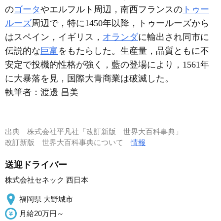
の
ゴータ
やエルフルト周辺，南西フランスの
トゥー
ルーズ
周辺で，特に1450年以降，トゥールーズから
はスペイン，イギリス，
オランダ
に輸出され同市に
伝説的な
巨富
をもたらした。生産量，品質ともに不
安定で投機的性格が強く，藍の登場により，1561年
に大暴落を見，国際大青商業は破滅した。
執筆者：
渡邊 昌美
出典
株式会社平凡社「改訂新版 世界大百科事典」
改訂新版 世界大百科事典について
情報
送迎ドライバー
株式会社セネック 西日本
福岡県 大野城市
月給20万円～