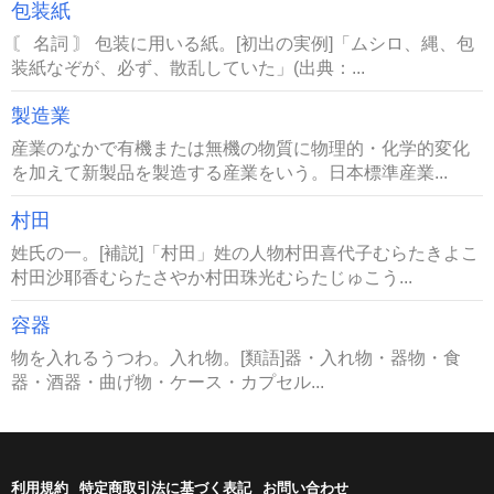
包装紙
〘 名詞 〙 包装に用いる紙。[初出の実例]「ムシロ、縄、包
装紙なぞが、必ず、散乱していた」(出典：...
製造業
産業のなかで有機または無機の物質に物理的・化学的変化
を加えて新製品を製造する産業をいう。日本標準産業...
村田
姓氏の一。[補説]「村田」姓の人物村田喜代子むらたきよこ
村田沙耶香むらたさやか村田珠光むらたじゅこう...
容器
物を入れるうつわ。入れ物。[類語]器・入れ物・器物・食
器・酒器・曲げ物・ケース・カプセル...
利用規約
特定商取引法に基づく表記
お問い合わせ