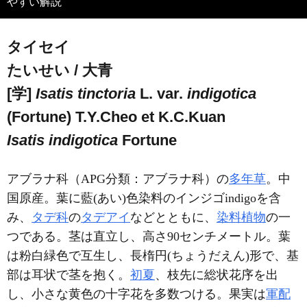
やすい解説
タイセイ
たいせい / 大青
[学]
Isatis tinctoria
L. var.
indigotica
(Fortune) T.Y.Cheo et K.C.Kuan
Isatis indigotica
Fortune
アブラナ科（APG分類：アブラナ科）の
多年草
。中
国原産。葉に藍(あい)色染料のインジゴindigoを含
み、
タデ科
の
タデアイ
などとともに、
染料植物
の一
つである。茎は直立し、高さ90センチメートル。葉
は粉白緑色で互生し、長楕円(ちょうだえん)形で、基
部は耳状で茎を抱く。
初夏
、枝先に総状花序を出
し、小さな黄色の十字花を多数つける。果実は
軍配