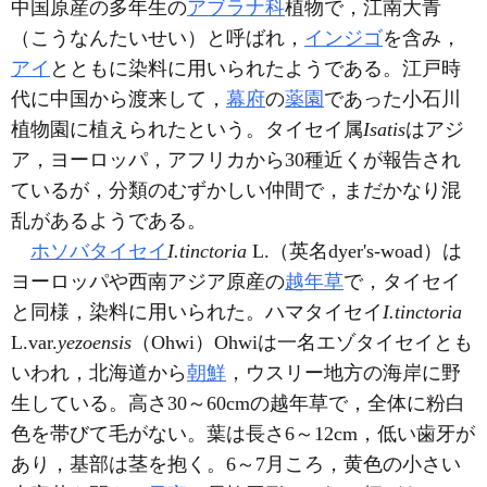
中国原産の多年生の
アブラナ科
植物で，江南大青
（こうなんたいせい）と呼ばれ，
インジゴ
を含み，
アイ
とともに染料に用いられたようである。江戸時
代に中国から渡来して，
幕府
の
薬園
であった小石川
植物園に植えられたという。タイセイ属
Isatis
はアジ
ア，ヨーロッパ，アフリカから30種近くが報告され
ているが，分類のむずかしい仲間で，まだかなり混
乱があるようである。
ホソバタイセイ
I.tinctoria
L.（英名dyer's-woad）は
ヨーロッパや西南アジア原産の
越年草
で，タイセイ
と同様，染料に用いられた。ハマタイセイ
I.tinctoria
L.var.
yezoensis
（Ohwi）Ohwiは一名エゾタイセイとも
いわれ，北海道から
朝鮮
，ウスリー地方の海岸に野
生している。高さ30～60cmの越年草で，全体に粉白
色を帯びて毛がない。葉は長さ6～12cm，低い歯牙が
あり，基部は茎を抱く。6～7月ころ，黄色の小さい