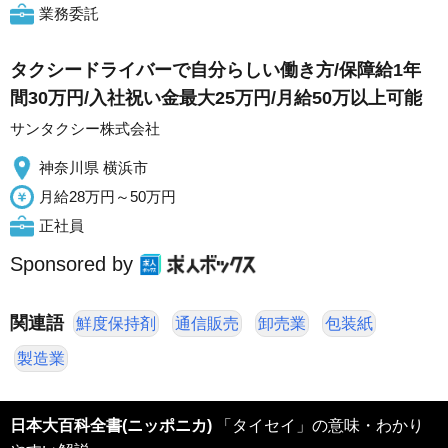
業務委託
タクシードライバーで自分らしい働き方/保障給1年
間30万円/入社祝い金最大25万円/月給50万以上可能
サンタクシー株式会社
神奈川県 横浜市
月給28万円～50万円
正社員
Sponsored by
関連語
鮮度保持剤
通信販売
卸売業
包装紙
製造業
日本大百科全書(ニッポニカ)
「タイセイ」の意味・わかり