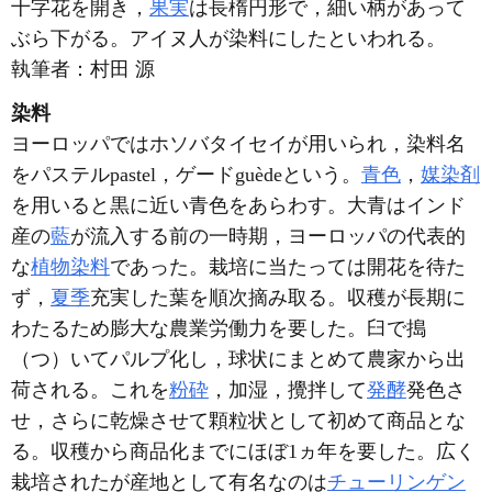
十字花を開き，
果実
は長楕円形で，細い柄があって
ぶら下がる。アイヌ人が染料にしたといわれる。
執筆者：
村田 源
染料
ヨーロッパではホソバタイセイが用いられ，染料名
をパステルpastel，ゲードguèdeという。
青色
，
媒染剤
を用いると黒に近い青色をあらわす。大青はインド
産の
藍
が流入する前の一時期，ヨーロッパの代表的
な
植物染料
であった。栽培に当たっては開花を待た
ず，
夏季
充実した葉を順次摘み取る。収穫が長期に
わたるため膨大な農業労働力を要した。臼で搗
（つ）いてパルプ化し，球状にまとめて農家から出
荷される。これを
粉砕
，加湿，攪拌して
発酵
発色さ
せ，さらに乾燥させて顆粒状として初めて商品とな
る。収穫から商品化までにほぼ1ヵ年を要した。広く
栽培されたが産地として有名なのは
チューリンゲン