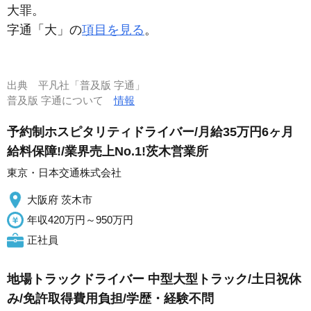
大罪。
字通「大」の
項目を見る
。
出典
平凡社「普及版 字通」
普及版 字通について
情報
予約制ホスピタリティドライバー/月給35万円6ヶ月
給料保障!/業界売上No.1!茨木営業所
東京・日本交通株式会社
大阪府 茨木市
年収420万円～950万円
正社員
地場トラックドライバー 中型大型トラック/土日祝休
み/免許取得費用負担/学歴・経験不問