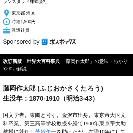
ランスタッド株式会社
東京都 港区
時給1,900円
派遣社員
Sponsored by
改訂新版 世界大百科事典
「藤岡作太郎」の意味・わかり
やすい解説
藤岡作太郎 (ふじおかさくたろう)
生没年：1870-1910（明治3-43）
国文学者。東圃と号す。金沢市出身。東京帝大国文
科卒業。第三高等学校教授を経て1900年東京帝大助
教授に就任し
芳賀矢一
を助けたが，在職10年にして