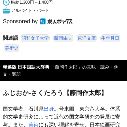
時給1,300円～1,400円
アルバイト・パート
Sponsored by
関連語
昭和女子大学
藤岡由夫
東洋文庫
生年月日
美術史
精選版 日本国語大辞典
「藤岡作太郎」の意味・読み・例
文・類語
ふじおか‐さくたろう【藤岡作太郎】
国文学者。石川県
出身
。号東圃。東京帝大卒。体系
的文学史研究によって近代の国文学研究の発展に寄
与。また、
美術
にも深い理解を寄せ、日本絵画研究