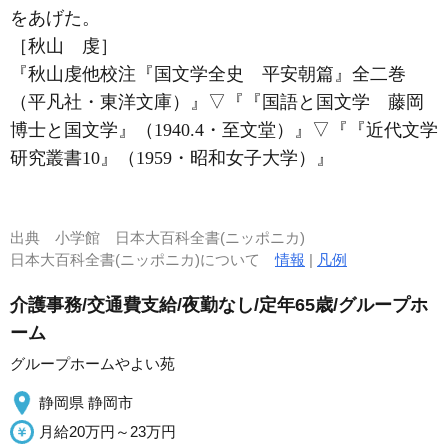
をあげた。
［秋山 虔］
『秋山虔他校注『国文学全史 平安朝篇』全二巻
（平凡社・東洋文庫）』
▽
『『国語と国文学 藤岡
博士と国文学』（1940.4・至文堂）』
▽
『『近代文学
研究叢書10』（1959・昭和女子大学）』
出典
小学館 日本大百科全書(ニッポニカ)
日本大百科全書(ニッポニカ)について
情報
|
凡例
介護事務/交通費支給/夜勤なし/定年65歳/グループホ
ーム
グループホームやよい苑
静岡県 静岡市
月給20万円～23万円