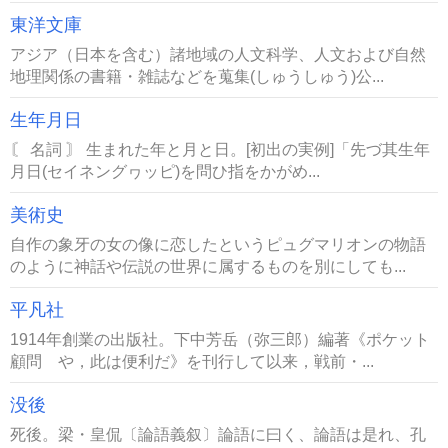
東洋文庫
アジア（日本を含む）諸地域の人文科学、人文および自然
地理関係の書籍・雑誌などを蒐集(しゅうしゅう)公...
生年月日
〘 名詞 〙 生まれた年と月と日。[初出の実例]「先づ其生年
月日(セイネングヮッピ)を問ひ指をかがめ...
美術史
自作の象牙の女の像に恋したというピュグマリオンの物語
のように神話や伝説の世界に属するものを別にしても...
平凡社
1914年創業の出版社。下中芳岳（弥三郎）編著《ポケット
顧問 や，此は便利だ》を刊行して以来，戦前・...
没後
死後。梁・皇侃〔論語義叙〕論語に曰く、論語は是れ、孔