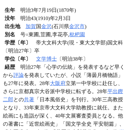
生年
明治3年7月19日(1870年)
没年
明治43(1910)年2月3日
出生地
加賀
国
金沢
(石川県
金沢市
)
別名
号=東圃,荳圃,李花亭,
枇杷園
学歴〔年〕
帝大文科大学(現・東大文学部)国文科
〔明治27年〕卒
学位〔年〕
文学博士
〔明治38年〕
経歴
明治27年「心学の伝統」を発表するなど早く
から
評論
を発表していたが、小説「薄曇月橋物語」
も27年に発表。28年
大阪府
立第一中学校に赴任し、
さらに京都真宗大谷派中学校に転ずる。28年
平出鏗
二郎
との
共著
「日本風俗史」を刊行。30年三高教授
となり、33年東京帝大文科大学助教授に就任。また
絵画にも造詣が深く、40年文展審査委員となる。他
の著書に「近世絵画史」「国文学全史 平安朝篇」、