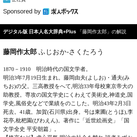
Sponsored by
デジタル版 日本人名大辞典+Plus
「藤岡作太郎」の解説
藤岡作太郎
ふじおか-さくたろう
1870－1910
明治時代の国文学者。
明治3年7月19日生まれ。藤岡由夫(よしお)・通夫(み
ちお)の父。三高教授をへて,明治33年母校東京帝大の
助教授。専攻の国文学史にくわえて美術史,神道史,国
学史,風俗史などで業績をのこした。明治43年2月3日
死去。41歳。加賀(石川県)出身。号は東圃(とうほ),李
花亭,枇杷園(びわえん)。著作に「近世絵画史」「国
文学全史 平安朝篇」。