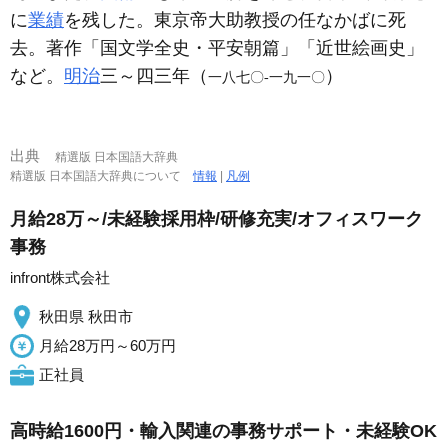
に
業績
を残した。東京帝大助教授の任なかばに死
去。著作「国文学全史・平安朝篇」「近世絵画史」
など。
明治
三～四三年（
）
一八七〇‐一九一〇
出典
精選版 日本国語大辞典
精選版 日本国語大辞典について
情報
|
凡例
月給28万～/未経験採用枠/研修充実/オフィスワーク
事務
infront株式会社
秋田県 秋田市
月給28万円～60万円
正社員
高時給1600円・輸入関連の事務サポート・未経験OK