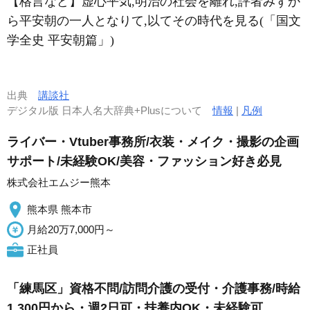
【格言など】虚心平気,明治の社会を離れ,評者みずか
ら平安朝の一人となりて,以てその時代を見る(「国文
学全史 平安朝篇」)
出典
講談社
デジタル版 日本人名大辞典+Plusについて
情報
|
凡例
ライバー・Vtuber事務所/衣装・メイク・撮影の企画
サポート/未経験OK/美容・ファッション好き必見
株式会社エムジー熊本
熊本県 熊本市
月給20万7,000円～
正社員
「練馬区」資格不問/訪問介護の受付・介護事務/時給
1,300円から・週2日可・扶養内OK・未経験可