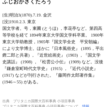
ふじおかさくたろう
[生]明治3(1870).7.19. 金沢
[没]1910.2.3. 東京
国文学者。号，東圃 (とうほ) ，李花亭など。第四高
等学校を経て 1894年東京大学国文学科卒業。 1900年
東京大学助教授，1905年『国文学全史 平安朝編』
により文学博士。ほかに『日本風俗史』 (1895，平出
鏗二郎と共著) ，『近世絵画史』 (1903) ，『国文学
史講話』 (1908) ，『松雲公小伝』 (1909) など。没後
『鎌倉室町時代文学史』 (1915) ，『近代小説史』
(1917) などが刊行された。『藤岡作太郎著作集』
(1946～55) がある。
出典
ブリタニカ国際大百科事典 小項目事典
ブリタニカ国際大百科事典 小項目事典について
情報