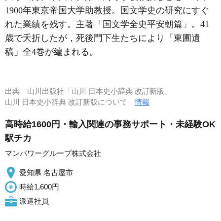
1900年東京帝国大学助教授。国文学史の研究にすぐ
れた業績を残す。主著「国文学全史平安朝篇」。41
歳で夭折したが，死後門下生たちにより「東圃遺
稿」全4巻が編まれる。
出典
山川出版社「山川 日本史小辞典 改訂新版」
山川 日本史小辞典 改訂新版について
情報
高時給1600円・輸入関連の事務サポート・未経験OK
駅チカ
マンパワーグループ株式会社
愛知県 名古屋市
時給1,600円
派遣社員