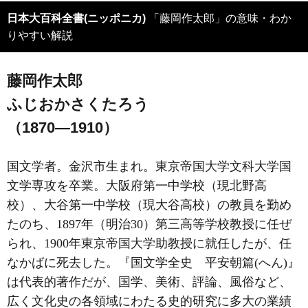
日本大百科全書(ニッポニカ)
「藤岡作太郎」の意味・わか
りやすい解説
藤岡作太郎
ふじおかさくたろう
（1870―1910）
国文学者。金沢市生まれ。東京帝国大学文科大学国
文学専攻を卒業。大阪府第一中学校（現北野高
校）、大谷第一中学校（現大谷高校）の教員を勤め
たのち、1897年（明治30）第三高等学校教授に任ぜ
られ、1900年東京帝国大学助教授に就任したが、任
なかばに死去した。『国文学全史 平安朝篇(へん)』
は代表的著作だが、国学、美術、評論、風俗など、
広く文化史の各領域にわたる史的研究に多大の業績