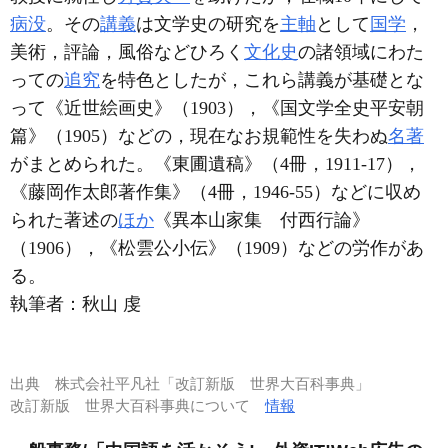
病没
。その
講義
は文学史の研究を
主軸
として
国学
，
美術，評論，風俗などひろく
文化史
の諸領域にわた
っての
追究
を特色としたが，これら講義が基礎とな
って《近世絵画史》（1903），《国文学全史平安朝
篇》（1905）などの，現在なお規範性を失わぬ
名著
がまとめられた。《東圃遺稿》（4冊，1911-17），
《藤岡作太郎著作集》（4冊，1946-55）などに収め
られた著述の
ほか
《異本山家集 付西行論》
（1906），《松雲公小伝》（1909）などの労作があ
る。
執筆者：
秋山 虔
出典
株式会社平凡社「改訂新版 世界大百科事典」
改訂新版 世界大百科事典について
情報