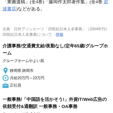
「東圃遺稿」(全4巻)「藤岡作太郎著作集」(全4巻
岩
波書店
)などがある。
出典
日外アソシエーツ「20世紀日本人名事典」（2004年刊）
20世紀日本人名事典について
情報
介護事務/交通費支給/夜勤なし/定年65歳/グループホ
ーム
グループホームやよい苑
静岡県 静岡市
月給20万円～23万円
正社員
一般事務/「中国語を活かそう!」外資IT!Web広告の
依頼受付&通翻訳 一般事務・OA事務