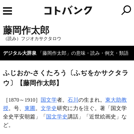
藤岡作太郎
（読み）フジオカサクタロウ
デジタル大辞泉
「藤岡作太郎」の意味・読み・例文・類語
ふじおか‐さくたろう〔ふぢをかサクタラ
ウ〕【藤岡作太郎】
［1870～1910］
国文学
者。
石川
の生まれ。
東大
助教
授
。号、
東圃
。
文学史
研究に力を注ぐ。著「国文学
全史平安朝篇」「
国文学史
講話」「近世絵画史」な
ど。