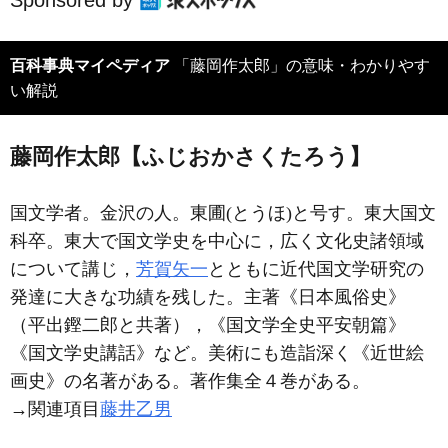
百科事典マイペディア
「藤岡作太郎」の意味・わかりやす
い解説
藤岡作太郎【ふじおかさくたろう】
国文学者。金沢の人。東圃(とうほ)と号す。東大国文
科卒。東大で国文学史を中心に，広く文化史諸領域
について講じ，
芳賀矢一
とともに近代国文学研究の
発達に大きな功績を残した。主著《日本風俗史》
（平出鏗二郎と共著），《国文学全史平安朝篇》
《国文学史講話》など。美術にも造詣深く《近世絵
画史》の名著がある。著作集全４巻がある。
→関連項目
藤井乙男