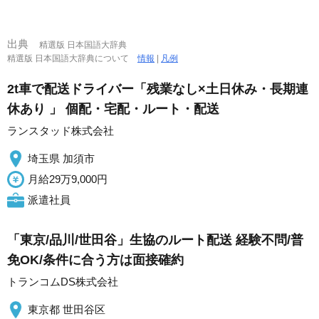
出典
精選版 日本国語大辞典
精選版 日本国語大辞典について
情報
|
凡例
2t車で配送ドライバー「残業なし×土日休み・長期連
休あり 」 個配・宅配・ルート・配送
ランスタッド株式会社
埼玉県 加須市
月給29万9,000円
派遣社員
「東京/品川/世田谷」生協のルート配送 経験不問/普
免OK/条件に合う方は面接確約
トランコムDS株式会社
東京都 世田谷区