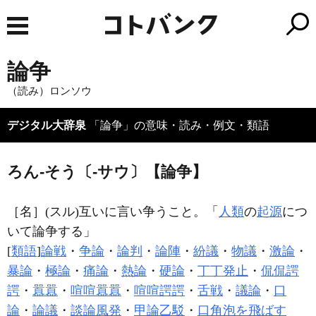
論争
（読み）ロンソウ
デジタル大辞泉
「論争」の意味・読み・例文・類語
ろん‐そう〔‐サウ〕【論争】
［名］
(スル)
互いに言い争うこと。「
人類
の
起源
につ
いて
論争
する」
[
類語
]
論戦
・
争論
・
論判
・
論陣
・
紛議
・
物議
・
激論
・
暴論
・
極論
・
痛論
・
熱論
・
硬論
・
丁丁発止
・
侃侃諤
諤
・
囂囂
・
喧喧囂囂
・
喧喧諤諤
・
舌戦
・
議論
・
口
論
・
論議
・
談論風発
・
甲論乙駁
・
口角泡を飛ばす