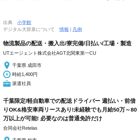
出典
小学館
デジタル大辞泉について
情報
|
凡例
物流製品の配送・搬入出/寮完備/日払い/工場・製造
UTエージェント株式会社AGT北関東第一CU
千葉県 成田市
時給1,400円
派遣社員
千葉限定/軽自動車での配送ドライバー 週払い・前借
りOK&格安車両リースあり!未経験でも月給50万～80
万以上が可能! 必要なのは普通免許だけ
合同会社Retelas