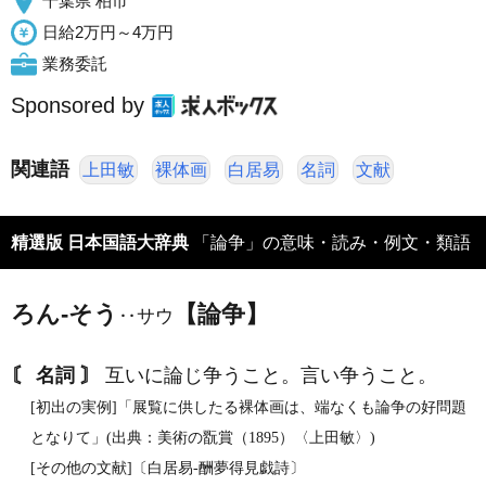
千葉県 柏市
日給2万円～4万円
業務委託
Sponsored by
関連語
上田敏
裸体画
白居易
名詞
文献
精選版 日本国語大辞典
「論争」の意味・読み・例文・類語
ろん‐そう
【論争】
‥サウ
〘 名詞 〙
互いに論じ争うこと。言い争うこと。
[初出の実例]「展覧に供したる裸体画は、端なくも論争の好問題
となりて」(出典：美術の翫賞（1895）〈上田敏〉)
[その他の文献]〔白居易‐酬夢得見戯詩〕