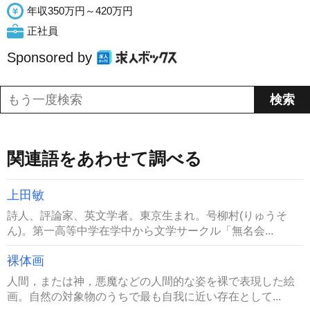
年収350万円～420万円
正社員
Sponsored by
関連語をあわせて調べる
上田敏
詩人、評論家、英文学者。東京生まれ。号柳村(りゅうそ
ん)。第一高等中学在学中から文学サークル「無名会...
裸体画
人間，または神，悪魔などの人間的な姿を裸で表現した絵
画。自然の対象物のうちで最も自我に近い存在として...