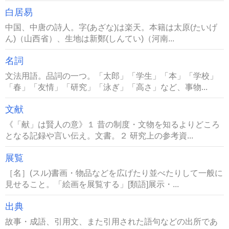
白居易
中国、中唐の詩人。字(あざな)は楽天。本籍は太原(たいげ
ん)（山西省）、生地は新鄭(しんてい)（河南...
名詞
文法用語。品詞の一つ。「太郎」「学生」「本」「学校」
「春」「友情」「研究」「泳ぎ」「高さ」など、事物...
文献
《「献」は賢人の意》１ 昔の制度・文物を知るよりどころ
となる記録や言い伝え。文書。２ 研究上の参考資...
展覧
［名］(スル)書画・物品などを広げたり並べたりして一般に
見せること。「絵画を展覧する」[類語]展示・...
出典
故事・成語、引用文、また引用された語句などの出所であ