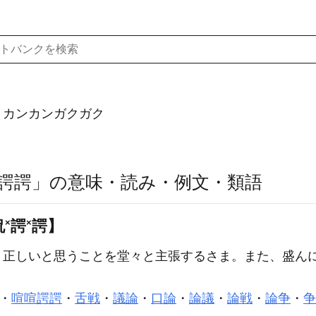
）カンカンガクガク
諤諤」の意味・読み・例文・類語
侃
×
諤
×
諤】
］
正しいと思うことを堂々と主張するさま。また、盛ん
・
喧喧諤諤
・
舌戦
・
議論
・
口論
・
論議
・
論戦
・
論争
・
争