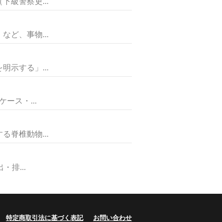
級警察吏...
ど、事物...
示する」...
ス・...
椎動物...
排...
特定商取引法に基づく表記
お問い合わせ