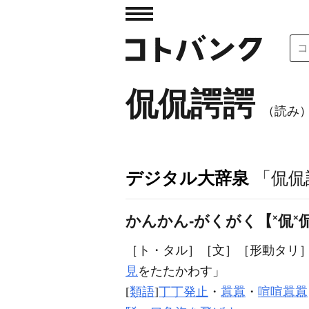
侃侃諤諤
（読み
デジタル大辞泉
「侃侃
かんかん‐がくがく【
×
侃
×
［ト・タル］
［文］
［形動タリ
見
をたたかわす」
[
類語
]
丁丁発止
・
囂囂
・
喧喧囂囂