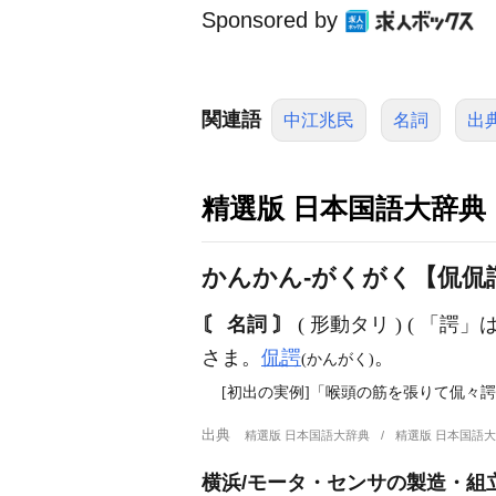
Sponsored by
関連語
中江兆民
名詞
出
精選版 日本国語大辞典
かんかん‐がくがく【侃侃
〘 名詞 〙
( 形動タリ ) ( 
さま。
侃諤
。
(かんがく)
[初出の実例]「喉頭の筋を張りて侃々諤々
出典
精選版 日本国語大辞典
精選版 日本国語
横浜/モータ・センサの製造・組