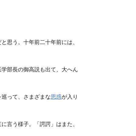
だと思う。十年前二十年前には、
医学部長の御高説も出て、大へん
を巡って、さまざまな
思惑
が入り
直に言う様子。「諤諤」はまた、