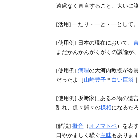
遠慮なく直言すること。大いに
[活用] ―たり・―と・―として
[使用例] 日本の現在において、
まだかんかんがくがくの議論が
[使用例]
病理
の大河内教授が委
だったよ［
山崎豊子
＊
白い巨塔
｜
[使用例] 坂﨑家にある本物の
乱れ、侃々諤々の
様相
になるだろ
[解説]
擬音
（
オノマトペ
）を表
口やかましく騒ぐ
意味
もありま