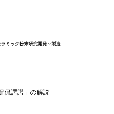
セラミック粉末研究開発～製造
侃侃諤諤」の解説