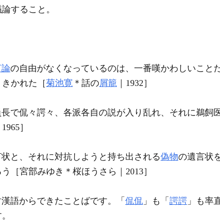
議論すること。
。
言論
の自由がなくなっているのは、一番嘆かわしいこと
、きかれた［
菊池寛
＊話の
屑籠
｜1932］
員長で侃々諤々、各派各自の説が入り乱れ、それに鵜飼
1965］
遺言状と、それに対抗しようと持ち出される
偽物
の遺言状
う［宮部みゆき＊桜ほうさら｜2013］
す漢語からできたことばです。「
侃侃
」も「
諤諤
」も率
す。