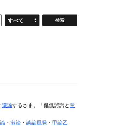
すべて
に
議論
するさま。「
侃侃諤諤
と
意
論
・
激論
・
談論風発
・
甲論乙