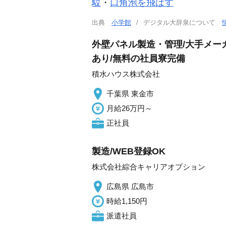
駁
・
口角泡を飛ばす
出典
小学館
デジタル大辞泉について
外壁パネル製造・管理/大手メー
あり/無料の社員寮完備
積水ハウス株式会社
千葉県 東金市
月給26万円～
正社員
製造/WEB登録OK
株式会社綜合キャリアオプション
広島県 広島市
時給1,150円
派遣社員