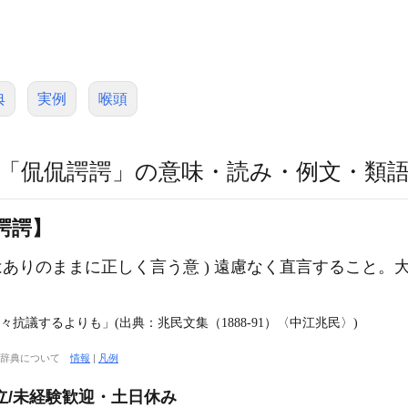
典
実例
喉頭
「侃侃諤諤」の意味・読み・例文・類
諤諤】
「諤」はありのままに正しく言う意 ) 遠慮なく直言するこ
抗議するよりも」(出典：兆民文集（1888‐91）〈中江兆民〉)
大辞典について
情報
|
凡例
立/未経験歓迎・土日休み