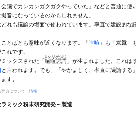
会議でカンカンガクガクやっていた」などと普通に使
な擬音になっているのかもしれません。
はどれも議論の場面で使われています。率直で建設的な
うことばとも意味が近くなります。「
喧喧
」も「囂囂」
がこれです。
けんけん
がくがく
がミックスされた「
喧喧
諤諤
」が生まれました。これは
用
と言われます。でも、「やかましく、率直に議論する
ります。
る辞典について
情報
セラミック粉末研究開発～製造