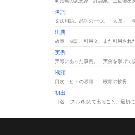
明治期の思想家，評論家。土佐藩出身
名詞
文法用語。品詞の一つ。「太郎」「学
出典
故事・成語、引用文、また引用された
実例
実際にあった事例。「実例を挙げて説
喉頭
目次 ヒトの喉頭 喉頭の軟骨 喉
初出
［名］(スル)初めて出ること。最初に