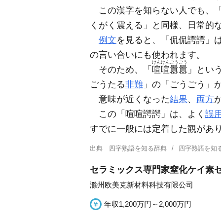
この漢字を知らない人でも、「
くがく震える」と同様、日常的
例文
を見ると、「侃侃諤諤」
の言い合いにも使われます。
けんけん
ごうごう
そのため、「
喧喧
囂囂
」とい
ごうたる
非難
」の「ごうごう」
意味が近くなった
結果
、
両方
この「喧喧諤諤」は、よく
誤
すでに一般には定着した観があ
出典
四字熟語を知る辞典
四字熟語を知
セラミックス専門家窒化ケイ素
滁州欧美克新材料科技有限公司
年収1,200万円～2,000万円