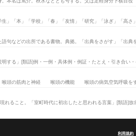
。本名は篤介。秋水などとも号する。父は足軽身分下横目役（下
生」「本」「学校」「春」「友情」「研究」「泳ぎ」「高さ」な
語句などの出所である書物。典拠。「出典をさがす」「出典を明
明する」[類語]例・一例・具体例・例証・たとえ・引き合い・ケー
頭の筋肉と神経 喉頭の機能 喉頭の病気空気呼吸をする脊
現れること。「室町時代に初出したと思われる言葉」[類語]放出・
利用規約