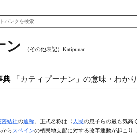
ナン
（その他表記）Katipunan
事典
「カティプーナン」の意味・わか
秘密結社
の
通称
。正式名称は〈
人民
の息子らの最も気高
ろから
スペイン
の植民地支配に対する改革運動が起こり，1