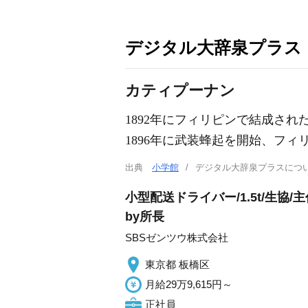
デジタル大辞泉プラス
カティプーナン
1892年にフィリピンで結成さ
1896年に武装蜂起を開始、フ
出典
小学館
デジタル大辞泉プラスに
小型配送ドライバー/1.5t/生
by所長
SBSゼンツウ株式会社
東京都 板橋区
月給29万9,615円～
正社員