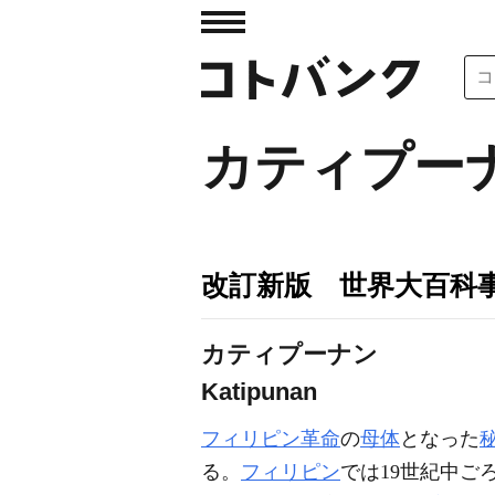
カティプー
改訂新版 世界大百科
カティプーナン
Katipunan
フィリピン革命
の
母体
となった
る。
フィリピン
では19世紀中ご