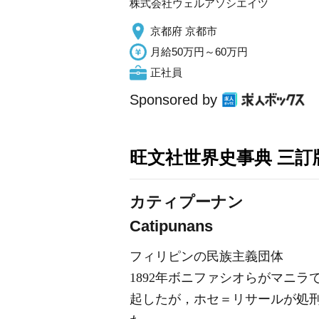
株式会社ウェルアソシエイツ
京都府 京都市
月給50万円～60万円
正社員
Sponsored by
旺文社世界史事典 三訂
カティプーナン
Catipunans
フィリピンの民族主義団体
1892年ボニファシオらがマニ
起したが，ホセ＝リサールが処