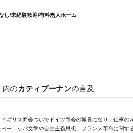
なし/未経験歓迎/有料老人ホーム
）
内の
カティプーナン
の言及
てイギリス商会ついでドイツ商会の職員になり，仕事の
たヨーロッパ文学や自由主義思想，フランス革命に関す