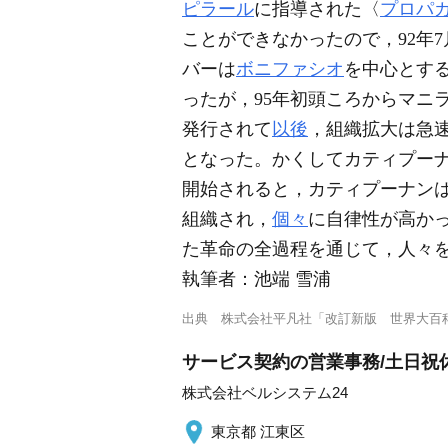
ピラール
に指導された〈
プロパ
ことができなかったので，92年7
バーは
ボニファシオ
を中心とす
ったが，95年初頭ころからマニ
発行されて
以後
，組織拡大は急速
となった。かくしてカティプーナ
開始されると，カティプーナン
組織され，
個々
に自律性が高か
た革命の全過程を通じて，人々
執筆者：
池端 雪浦
出典
株式会社平凡社「改訂新版 世界大百
サービス契約の営業事務/土日祝休
株式会社ベルシステム24
東京都 江東区