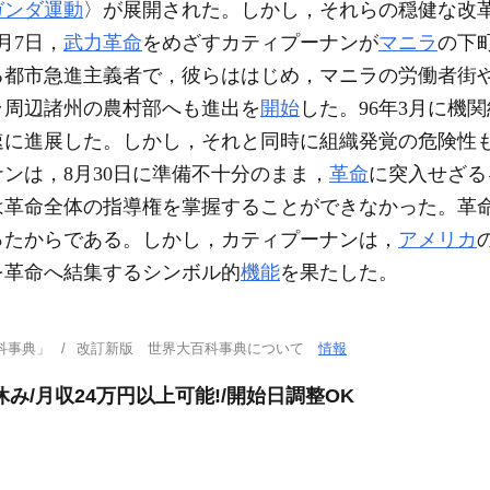
ガンダ運動
〉が展開された。しかし，それらの穏健な改
月7日，
武力革命
をめざすカティプーナンが
マニラ
の下
る都市急進主義者で，彼らははじめ，マニラの労働者街
ラ周辺諸州の農村部へも進出を
開始
した。96年3月に機関紙
に進展した。しかし，それと同時に組織発覚の危険性も
ンは，8月30日に準備不十分のまま，
革命
に突入せざる
は革命全体の指導権を掌握することができなかった。革
ったからである。しかし，カティプーナンは，
アメリカ
を革命へ結集するシンボル的
機能
を果たした。
科事典」
改訂新版 世界大百科事典について
情報
み/月収24万円以上可能!/開始日調整OK