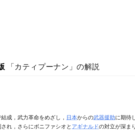
版
「カティプーナン」の解説
ラで結成，武力革命をめざし，
日本
からの
武器援助
に期待し
刑され，さらにボニファシオと
アギナルド
の対立が深ま