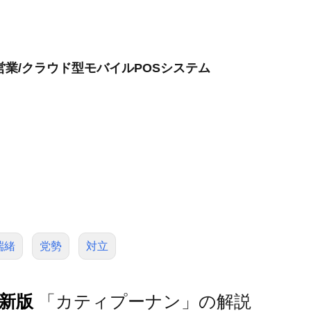
店営業/クラウド型モバイルPOSシステム
端緒
党勢
対立
訂新版
「カティプーナン」の解説