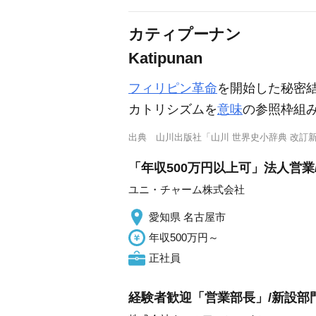
カティプーナン
Katipunan
フィリピン革命
を開始した秘密結社
カトリシズムを
意味
の参照枠組
出典
山川出版社「山川 世界史小辞典 改訂
「年収500万円以上可」法人営業
ユニ・チャーム株式会社
愛知県 名古屋市
年収500万円～
正社員
経験者歓迎「営業部長」/新設部門