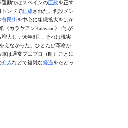
革運動ではスペインの
圧政
を正す
町トンドで
結成
された。創設メン
や
貧民街
を中心に組織拡大をはか
《カラヤアンKalayaan》1号が
増大し，96年8月，それは現実
をえなかった。ひとたび革命が
命軍は通常プエブロ（町）ごとに
の
介入
などで複雑な
経過
をたどっ