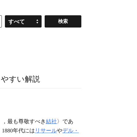
すべて
りやすい解説
く，最も尊敬すべき
結社
〉であ
880年代には
リサール
や
デル・