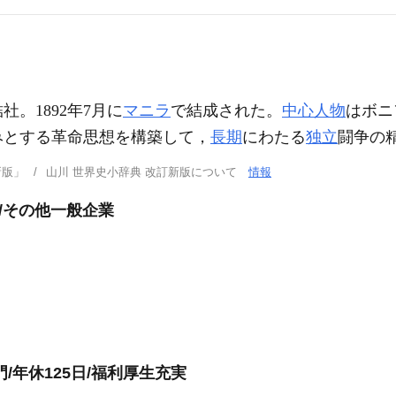
。1892年7月に
マニラ
で結成された。
中心人物
はボニフ
みとする革命思想を構築して，
長期
にわたる
独立
闘争の
新版」
山川 世界史小辞典 改訂新版について
情報
/その他一般企業
/年休125日/福利厚生充実