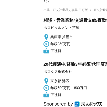
た。
出典
旺文社世界史事典 三訂版
旺文社世
相談・営業業務/交通費支給/夜勤
ホスピタルメント芦屋
兵庫県 芦屋市
年収350万円
正社員
20代優遇中/経験3年必須/代理
ポスタス株式会社
東京都 港区
年収600万円～800万円
正社員
Sponsored by