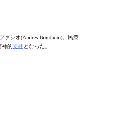
ァシオ(Andres Bonifacio)。民衆
精神的
支柱
となった。