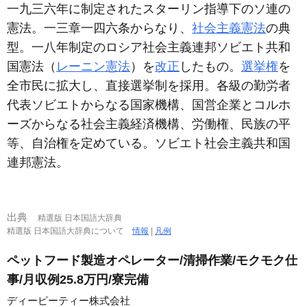
一九三六年に制定されたスターリン指導下のソ連の
憲法。一三章一四六条からなり、
社会主義憲法
の典
型。一八年制定のロシア社会主義連邦ソビエト共和
国憲法（
レーニン憲法
）を
改正
したもの。
選挙権
を
全市民に拡大し、直接選挙制を採用。各級の勤労者
代表ソビエトからなる国家機構、国営企業とコルホ
ーズからなる社会主義経済機構、労働権、民族の平
等、自治権を定めている。ソビエト社会主義共和国
連邦憲法。
出典
精選版 日本国語大辞典
精選版 日本国語大辞典について
情報
|
凡例
ペットフード製造オペレーター/清掃作業/モクモク仕
事/月収例25.8万円/寮完備
ディーピーティー株式会社