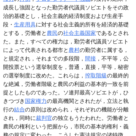
成長し強固となった勤労者代議員ソビエトをその政
治的基礎とし，社会主義的経済制度および生産手
段・
生産用具
に対する社会主義的所有を経済的基礎
とする，労働者と
農民
の
社会主義国家
であるとされ
た。また，すべての権力は，勤労者代議員ソビエト
によって代表される都市と
農村
の勤労者に属する，
と規定され，それまでの多段階，
間接
，不平等，公
開投票という選挙制度を，普通，直接，平等，秘密
の選挙制度に改めた。これらは，
搾取階級
の最終的
な絶滅，労働者階級と農民の利益の基本的一致を前
提としたものであった。ソ連邦最高ソビエトが，ひ
きつづき
国家権力
の最高機関とされたが，立法と執
行の
結合
の原則は改められ，それぞれの機能が分離
され，同時に
裁判官
の独立もうたわれた。労働者と
農民の権利という把握から，市民の基本的権利・義
務の規定に変わった。こうした憲法規定の諸特徴