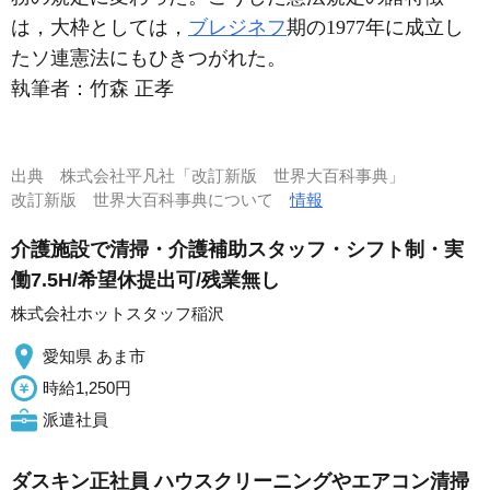
は，大枠としては，
ブレジネフ
期の1977年に成立し
たソ連憲法にもひきつがれた。
執筆者：
竹森 正孝
出典
株式会社平凡社「改訂新版 世界大百科事典」
改訂新版 世界大百科事典について
情報
介護施設で清掃・介護補助スタッフ・シフト制・実
働7.5H/希望休提出可/残業無し
株式会社ホットスタッフ稲沢
愛知県 あま市
時給1,250円
派遣社員
ダスキン正社員 ハウスクリーニングやエアコン清掃