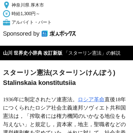
神奈川県 厚木市
時給1,300円～
アルバイト・パート
Sponsored by
山川 世界史小辞典 改訂新版
「スターリン憲法」の解説
スターリン憲法(スターリンけんぽう)
Stalinskaia konstitutsiia
1936年に制定されたソ連憲法。
ロシア革命
直後18年
につくられたロシア社会主義連邦ソヴィエト共和国
憲法は，「搾取者には権力機関のいかなる地位をも
与えない」と規定し，資本家，地主，聖職者などの
選挙権剥奪を定めていた。それに対して，社会主義