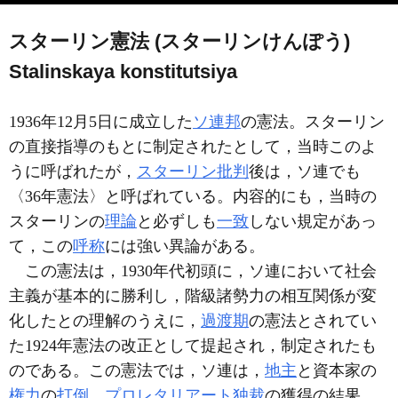
スターリン憲法 (スターリンけんぽう)
Stalinskaya konstitutsiya
1936年12月5日に成立した
ソ連邦
の憲法。スターリン
の直接指導のもとに制定されたとして，当時このよ
うに呼ばれたが，
スターリン批判
後は，ソ連でも
〈36年憲法〉と呼ばれている。内容的にも，当時の
スターリンの
理論
と必ずしも
一致
しない規定があっ
て，この
呼称
には強い異論がある。
この憲法は，1930年代初頭に，ソ連において社会
主義が基本的に勝利し，階級諸勢力の相互関係が変
化したとの理解のうえに，
過渡期
の憲法とされてい
た1924年憲法の改正として提起され，制定されたも
のである。この憲法では，ソ連は，
地主
と資本家の
権力
の
打倒
，
プロレタリアート独裁
の獲得の結果，