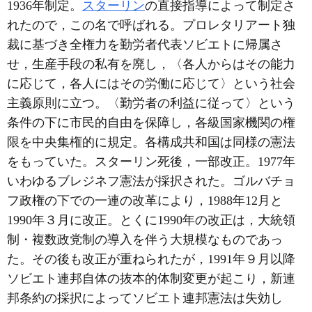
1936年制定。
スターリン
の直接指導によって制定さ
れたので，この名で呼ばれる。プロレタリアート独
裁に基づき全権力を勤労者代表ソビエトに帰属さ
せ，生産手段の私有を廃し，〈各人からはその能力
に応じて，各人にはその労働に応じて〉という社会
主義原則に立つ。〈勤労者の利益に従って〉という
条件の下に市民的自由を保障し，各級国家機関の権
限を中央集権的に規定。各構成共和国は同様の憲法
をもっていた。スターリン死後，一部改正。1977年
いわゆるブレジネフ憲法が採択された。ゴルバチョ
フ政権の下での一連の改革により，1988年12月と
1990年３月に改正。とくに1990年の改正は，大統領
制・複数政党制の導入を伴う大規模なものであっ
た。その後も改正が重ねられたが，1991年９月以降
ソビエト連邦自体の抜本的体制変更が起こり，新連
邦条約の採択によってソビエト連邦憲法は失効し