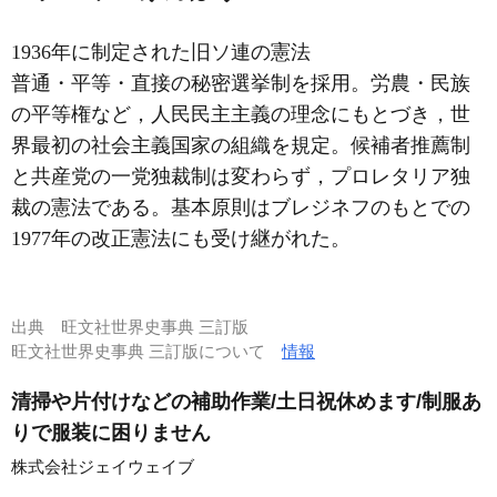
1936年に制定された旧ソ連の憲法
普通・平等・直接の秘密選挙制を採用。労農・民族
の平等権など，人民民主主義の理念にもとづき，世
界最初の社会主義国家の組織を規定。候補者推薦制
と共産党の一党独裁制は変わらず，プロレタリア独
裁の憲法である。基本原則はブレジネフのもとでの
1977年の改正憲法にも受け継がれた。
出典
旺文社世界史事典 三訂版
旺文社世界史事典 三訂版について
情報
清掃や片付けなどの補助作業/土日祝休めます/制服あ
りで服装に困りません
株式会社ジェイウェイブ