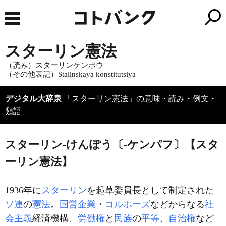
スターリン憲法
（読み）スターリンケンポウ
（その他表記）Stalinskaya konstitutsiya
デジタル大辞泉
「スターリン憲法」の意味・読み・例文・
類語
スターリン‐けんぽう〔‐ケンパフ〕【スタ
ーリン憲法】
1936年に
スターリン
を起草委員長として制定された
ソ連
の
憲法
。
国営企業
・
コルホーズ
などからなる
社
会主義
経済機構、
労働権
と
民族
の
平等
、
自治権
など