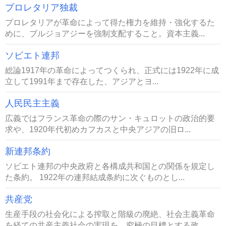
プロレタリア独裁
プロレタリアが革命によって得た権力を維持・強化するた
めに、ブルジョアジーを強制支配すること。資本主義...
ソビエト連邦
総論1917年の革命によってつくられ、正式には1922年に成
立して1991年まで存在した、アジアとヨ...
人民民主主義
広義ではフランス革命の際のサン・キュロットの政治的要
求や、1920年代初めカフカスと中央アジアの旧ロ...
新連邦条約
ソビエト連邦の中央政府と各構成共和国との関係を規定し
た条約。 1922年の連邦結成条約に次ぐものとし...
共産党
生産手段の社会化による搾取と階級の廃絶、社会主義革命
を経ての共産主義社会の実現を、究極の目標とする政...