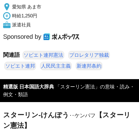
愛知県 あま市
時給1,250円
派遣社員
Sponsored by
関連語
ソビエト連邦憲法
プロレタリア独裁
ソビエト連邦
人民民主主義
新連邦条約
精選版 日本国語大辞典
「スターリン憲法」の意味・読み・
例文・類語
スターリン‐けんぽう
【スターリ
‥ケンパフ
ン憲法】