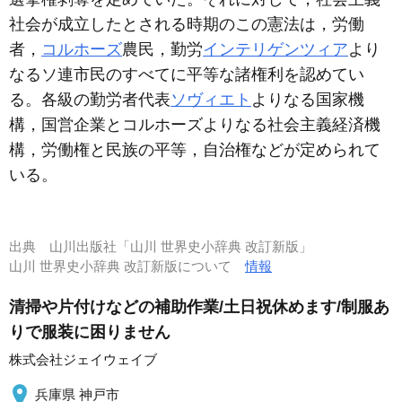
社会が成立したとされる時期のこの憲法は，労働
者，
コルホーズ
農民，勤労
インテリゲンツィア
より
なるソ連市民のすべてに平等な諸権利を認めてい
る。各級の勤労者代表
ソヴィエト
よりなる国家機
構，国営企業とコルホーズよりなる社会主義経済機
構，労働権と民族の平等，自治権などが定められて
いる。
出典
山川出版社「山川 世界史小辞典 改訂新版」
山川 世界史小辞典 改訂新版について
情報
清掃や片付けなどの補助作業/土日祝休めます/制服あ
りで服装に困りません
株式会社ジェイウェイブ
兵庫県 神戸市