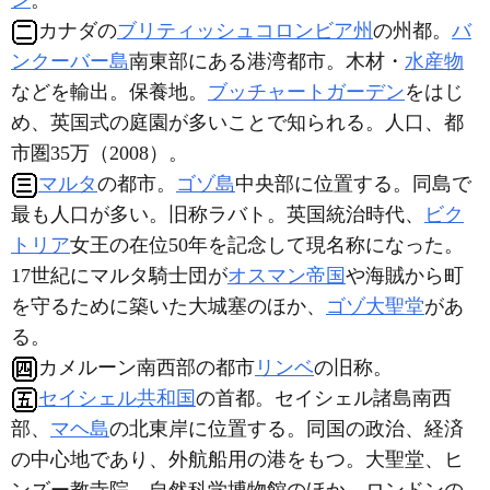
ン
。
カナダの
ブリティッシュコロンビア州
の州都。
バ
ンクーバー島
南東部にある港湾都市。木材・
水産物
などを輸出。保養地。
ブッチャートガーデン
をはじ
め、英国式の庭園が多いことで知られる。人口、都
市圏35万（2008）。
マルタ
の都市。
ゴゾ島
中央部に位置する。同島で
最も人口が多い。旧称ラバト。英国統治時代、
ビク
トリア
女王の在位50年を記念して現名称になった。
17世紀にマルタ騎士団が
オスマン帝国
や海賊から町
を守るために築いた大城塞のほか、
ゴゾ大聖堂
があ
る。
カメルーン南西部の都市
リンベ
の旧称。
セイシェル共和国
の首都。セイシェル諸島南西
部、
マヘ島
の北東岸に位置する。同国の政治、経済
の中心地であり、外航船用の港をもつ。大聖堂、ヒ