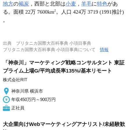
地方
の
褐炭
，西部と北部は
小麦
，
羊毛
に
特色
があ
2
る。面積 22万 7600km
。人口 424万 3719 (1991推計)
。
出典
ブリタニカ国際大百科事典 小項目事典
ブリタニカ国際大百科事典 小項目事典について
情報
「神奈川」マーケティング戦略コンサルタント 東証
プライム上場G/平均成長率135%/基本リモート
株式会社RIT
神奈川県 横浜市
年収450万円～900万円
正社員
大企業向けWebマーケティングアナリスト/未経験歓