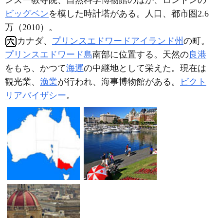
ンズー教寺院、自然科学博物館のほか、ロンドンの
ビッグベン
を模した時計塔がある。人口、都市圏2.6
万（2010）。
カナダ、
プリンスエドワードアイランド州
の町。
プリンスエドワード島
南部に位置する。天然の
良港
をもち、かつて
海運
の中継地として栄えた。現在は
観光業、
漁業
が行われ、海事博物館がある。
ビクト
リアバイザシー
。