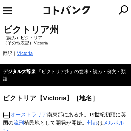
ビクトリア州
（読み）ビクトリア
（その他表記）Victoria
翻訳｜
Victoria
デジタル大辞泉
「ビクトリア州」の意味・読み・例文・類
語
ビクトリア【Victoria】［地名］
オーストラリア
南東部にある州。19世紀初頭に英
国の
流刑
植民地として開発が開始。
州都
は
メルボル