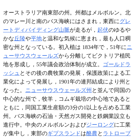
オーストラリア南東部の州。州都はメルボルン。北
のマレー川と南のバス海峡にはさまれ，東西に
グレ
ートディバイディング山脈
が走るが，
起伏
のゆるや
かな
丘陵
や
平地
と温和な気候に恵まれ，最も人口稠
密な州となっている。初入植は 1834年で，51年に
ニ
ューサウスウェールズ
から分離してビクトリア植民
地を形成し，55年議会政治体制が成立。
ゴールドラ
ッシュ
とその後の農牧業の発展，保護政策による工
業化によって発展し，1901年の連邦結成により州と
なった。
ニューサウスウェールズ州
と並んで同国の
中心的な州で，牧羊，コムギ栽培の中心地であると
ともに，同国工業生産額の3分の1以上を占める工業
州。バス海峡の石油・天然ガス開発と鉄鋼業設立も
進行中。中央のメルボルンおよび
ジーロング
に工業
が集中し，東部の
ギプスランド
は
酪農
と
ラトローブ