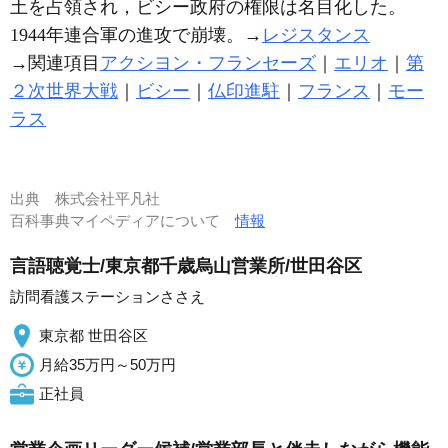
土を占領され，ビシー政府の権限は名目化した。
1944年連合軍の進攻で崩壊。→
レジスタンス
→関連項目
アクシヨン・フランセーズ
｜
エリオ
｜
第
２次世界大戦
｜
ビシー
｜
仏印進駐
｜
フランス
｜
モー
ラス
出典
株式会社平凡社
百科事典マイペディアについて
情報
言語聴覚士/東京都千歳烏山営業所/世田谷区
訪問看護ステーションささえ
東京都 世田谷区
月給35万円～50万円
正社員