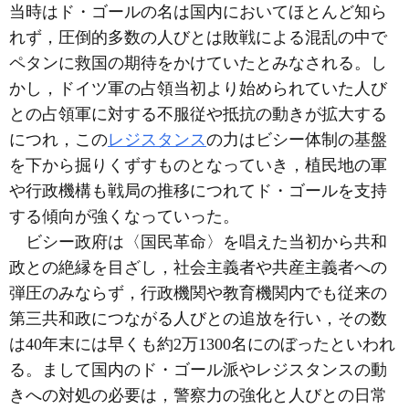
当時はド・ゴールの名は国内においてほとんど知ら
れず，圧倒的多数の人びとは敗戦による混乱の中で
ペタンに救国の期待をかけていたとみなされる。し
かし，ドイツ軍の占領当初より始められていた人び
との占領軍に対する不服従や抵抗の動きが拡大する
につれ，この
レジスタンス
の力はビシー体制の基盤
を下から掘りくずすものとなっていき，植民地の軍
や行政機構も戦局の推移につれてド・ゴールを支持
する傾向が強くなっていった。
ビシー政府は〈国民革命〉を唱えた当初から共和
政との絶縁を目ざし，社会主義者や共産主義者への
弾圧のみならず，行政機関や教育機関内でも従来の
第三共和政につながる人びとの追放を行い，その数
は40年末には早くも約2万1300名にのぼったといわれ
る。まして国内のド・ゴール派やレジスタンスの動
きへの対処の必要は，警察力の強化と人びとの日常