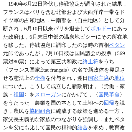
1940年6月22日降伏し停戦協定が調印された結果，
フランスはパリを含む北部および大西洋岸一帯をド
イツ軍の占領地区，中南部を〈自由地区〉として分
断され，6月10日以来パリを退去して
ボルドー
にあっ
た政府は，6月末日中部の温泉地ビシーにその所在地
を移した。停戦協定に調印したのは時の首相
ペタン
元帥であったが，7月10日彼は国民議会の投票（569
票対80票）によって第三共和政に
終止符
をうち，
〈フランス国家État français〉の名で新政体を発足さ
せる憲法上の
全権
を付与され，翌日
国家主席
の
地位
についた。こうして成立した新政府は，〈労働・家
族・
祖国
〉を
スローガン
にかかげて，〈
国民革命
〉
をうたった。農業を国の本として土地への
回帰
を説
き，農民を
協同組合
に編成する政策を進める一方，
家父長主義的な家族のつながりを強調し，またペタ
ンを父にも比して国民の精神的
結合
を求め，教育改