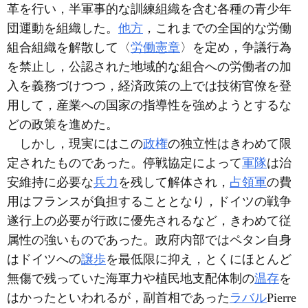
革を行い，半軍事的な訓練組織を含む各種の青少年
団運動を組織した。
他方
，これまでの全国的な労働
組合組織を解散して〈
労働憲章
〉を定め，争議行為
を禁止し，公認された地域的な組合への労働者の加
入を義務づけつつ，経済政策の上では技術官僚を登
用して，産業への国家の指導性を強めようとするな
どの政策を進めた。
しかし，現実にはこの
政権
の独立性はきわめて限
定されたものであった。停戦協定によって
軍隊
は治
安維持に必要な
兵力
を残して解体され，
占領軍
の費
用はフランスが負担することとなり，ドイツの戦争
遂行上の必要が行政に優先されるなど，きわめて従
属性の強いものであった。政府内部ではペタン自身
はドイツへの
譲歩
を最低限に抑え，とくにほとんど
無傷で残っていた海軍力や植民地支配体制の
温存
を
はかったといわれるが，副首相であった
ラバル
Pierre