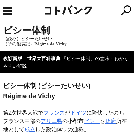
ビシー体制
（読み）ビシーたいせい
（その他表記）Régime de Vichy
改訂新版 世界大百科事典
「ビシー体制」の意味・わかり
やすい解説
ビシー体制 (ビシーたいせい)
Régime de Vichy
第2次世界大戦で
フランス
が
ドイツ
に降伏したのち，
フランス中部の
アリエ県
の小都市
ビシー
を
政府
所在
地として
成立
した政治体制の通称。