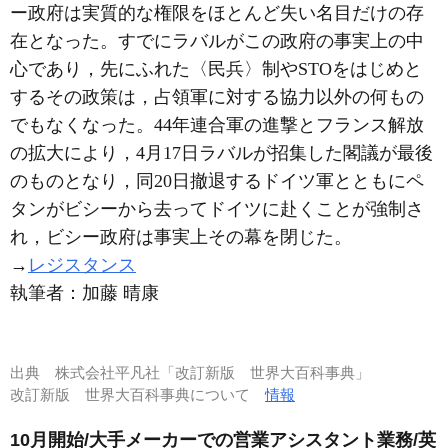
ー政府は実質的な権限をほとんど失い名目だけの存
在となった。すでにラバルがこの政府の事実上の中
心であり，先にふれた〈民兵〉制やSTOをはじめと
するその政策は，占領軍に対する協力以外の何もの
でもなくなった。44年連合軍の進撃とフランス解放
の拡大により，4月17日ラバルが招集した閣議が最後
のものとなり，同20日撤退するドイツ軍とともにペ
タンがビシーから去ってドイツに赴くことが強制さ
れ，ビシー政府は事実上その幕を閉じた。
→
レジスタンス
執筆者：
加藤 晴康
出典
株式会社平凡社「改訂新版 世界大百科事典」
改訂新版 世界大百科事典について
情報
10月開始/大手メーカーでの営業アシスタント業務/英