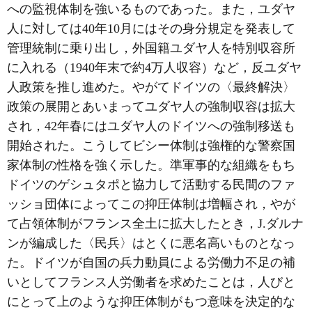
への監視体制を強いるものであった。また，ユダヤ
人に対しては40年10月にはその身分規定を発表して
管理統制に乗り出し，外国籍ユダヤ人を特別収容所
に入れる（1940年末で約4万人収容）など，反ユダヤ
人政策を推し進めた。やがてドイツの〈最終解決〉
政策の展開とあいまってユダヤ人の強制収容は拡大
され，42年春にはユダヤ人のドイツへの強制移送も
開始された。こうしてビシー体制は強権的な警察国
家体制の性格を強く示した。準軍事的な組織をもち
ドイツのゲシュタポと協力して活動する民間のファ
ッショ団体によってこの抑圧体制は増幅され，やが
て占領体制がフランス全土に拡大したとき，J.ダルナ
ンが編成した〈民兵〉はとくに悪名高いものとなっ
た。ドイツが自国の兵力動員による労働力不足の補
いとしてフランス人労働者を求めたことは，人びと
にとって上のような抑圧体制がもつ意味を決定的な