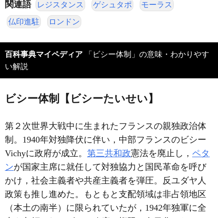
関連語
レジスタンス
ゲシュタポ
モーラス
仏印進駐
ロンドン
百科事典マイペディア
「ビシー体制」の意味・わかりやす
い解説
ビシー体制【ビシーたいせい】
第２次世界大戦中に生まれたフランスの親独政治体
制。1940年対独降伏に伴い，中部フランスのビシー
Vichyに政府が成立。
第三共和政
憲法を廃止し，
ペタ
ン
が国家主席に就任して対独協力と国民革命を呼び
かけ，社会主義者や共産主義者を弾圧。反ユダヤ人
政策も推し進めた。もともと支配領域は非占領地区
（本土の南半）に限られていたが，1942年独軍に全