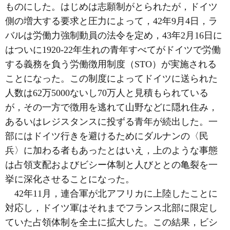
ものにした。はじめは志願制がとられたが，ドイツ
側の増大する要求と圧力によって，42年9月4日，ラ
バルは労働力強制動員の法令を定め，43年2月16日に
はついに1920-22年生れの青年すべてがドイツで労働
する義務を負う労働徴用制度（STO）が実施される
ことになった。この制度によってドイツに送られた
人数は62万5000ないし70万人と見積もられている
が，その一方で徴用を逃れて山野などに隠れ住み，
あるいはレジスタンスに投ずる青年が続出した。一
部にはドイツ行きを避けるためにダルナンの〈民
兵〉に加わる者もあったとはいえ，上のような事態
は占領支配およびビシー体制と人びととの亀裂を一
挙に深化させることになった。
42年11月，連合軍が北アフリカに上陸したことに
対応し，ドイツ軍はそれまでフランス北部に限定し
ていた占領体制を全土に拡大した。この結果，ビシ