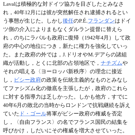
Lavalは積極的な対ドイツ協力を目ざしたとみなさ
れ，40年12月には彼が突然解任され逮捕されるとい
う事態が生じた。しかし
後任
のP.É.
フランダン
はドイ
ツ側の介入によりまもなくダルラン提督に替えら
れ，のちにラバルも政府に復帰（1942年4月）して政
府の中心の地位につき，新たに権力を強化していっ
た。また政府の外では，J.ドリオやM.デアらの諸組
織が活動し，とくに北部の占領地区で，
ナチズム
や
それの唱える〈ヨーロッパ新秩序〉の理念に接近
し，
ビシー政府
の政策を伝統主義的なものとみなし
てファシズム化の徹底を主張したが，政府のこれら
に対する指導力は乏しかった。しかも他方，すでに
40年6月の敗北の当時からロンドンで抗戦継続を訴え
ていた
ド・ゴール
将軍がビシー政府の権威を否定
し，〈自由フランス〉の名でフランス国民の結集を
呼びかけ，しだいにその権威を増大させていった。