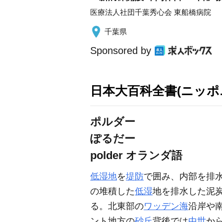
医療法人社団千葉秀心会 東船橋病院
千葉県
Sponsored by
日本大百科全書(ニッポ
ポルダー
ぽるだー
polder
オランダ語
低湿地
を
堤防
で囲み、内部を排
の堆積した
低湿
地を排水した泥
る。北東部の
ワッデン海
沿岸や
ント地方の
砂丘
背後では
中世
か