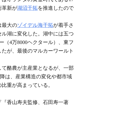
術革新が
湖沼干拓
を推進したので
は最大の
ゾイデル海干拓
が着手さ
セル湖に変化した。湖中には五つ
（4万8000ヘクタール）、東フ
成したが、最後のマルカーワールト
して酪農が主産業となるが、一部
以降は、産業構造の変化や都市域
の比重が高まっている。
▽
『香山寿夫監修、石田寿一著