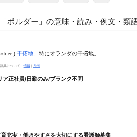
「ポルダー」の意味・読み・例文・類
polder )
干拓地
。特にオランダの干拓地。
大辞典について
情報
|
凡例
リア正社員/日勤のみ/ブランク不問
」教育充実・働きやすさを大切にする看護師募集