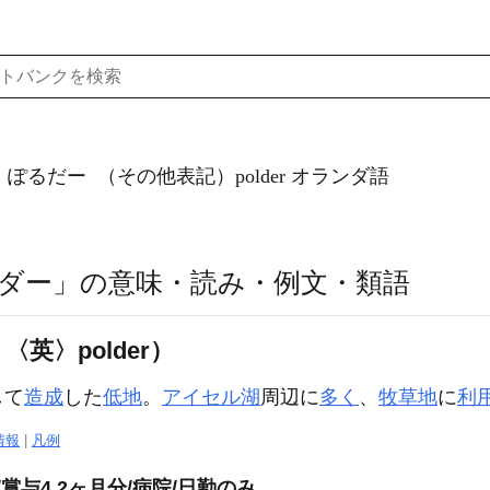
）ぽるだー
（その他表記）polder
オランダ語
ダー」の意味・読み・例文・類語
英〉polder）
して
造成
した
低地
。
アイセル湖
周辺に
多く
、
牧草地
に
利
情報
|
凡例
賞与4.2ヶ月分/病院/日勤のみ