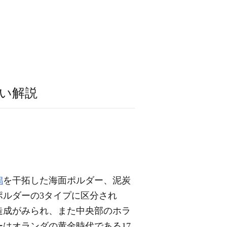
い解説
潟
を干拓した海面ポルダー、泥炭
ポルダーの3タイプに区分され
造成がみられ、また中央部のホラ
はオランダの黄金時代である17