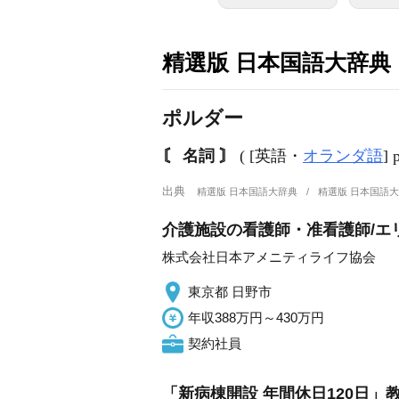
精選版 日本国語大辞典
ポルダー
〘 名詞 〙
( [英語・
オランダ語
] 
出典
精選版 日本国語大辞典
精選版 日本国語
介護施設の看護師・准看護師/エ
株式会社日本アメニティライフ協会
東京都 日野市
年収388万円～430万円
契約社員
「新病棟開設 年間休日120日