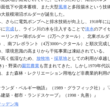
海面低下や資本蓄積、また大型
風車
と多段揚水という技
の大規模湖沼ポルダーが誕生した。
へ、さらに電気ポンプへと排水技術が向上し、1918年に
年に
完成
し、ライン川の水を注入することで
淡水
のアイ
ーリンガー湖ポルダー（2万ヘクタール）、北東ポルダー
ル）、南フレボラント（4万3000ヘクタール）と順次完
の、環境意識の高まりから干拓事業は凍結されている。
が高く低湿なため、
放牧地
・
採草地
としての利用が卓越
き)・野菜の
園芸農業
も営まれてきた。しかし1970年代
地、また森林・レクリエーション用地など非農業的利用
ランダ・ベルギー物語』（1989・グラフィック社）』
建築・都市・ランドスケープ』（1998・丸善）』
ワッデン海