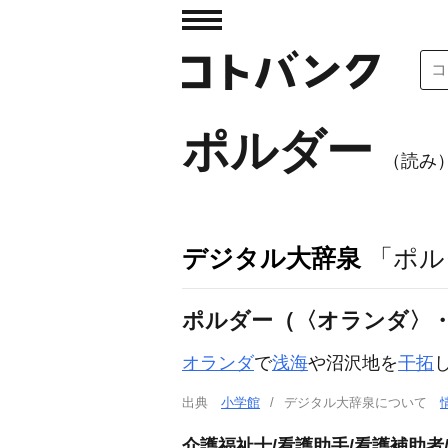
ポルダー
（読み
デジタル大辞泉
「ポル
ポルダー（〈オランダ〉・〈
オランダ
で
浅海
や沼沢地を
干拓
出典
小学館
デジタル大辞泉について
介護福祉士/看護助手/看護補助者/