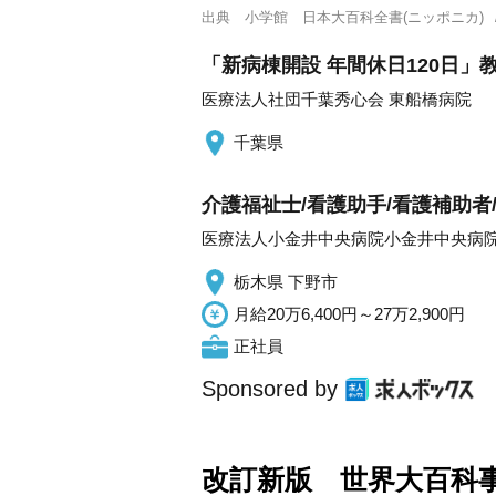
出典
小学館 日本大百科全書(ニッポニカ)
「新病棟開設 年間休日120日
医療法人社団千葉秀心会 東船橋病院
千葉県
介護福祉士/看護助手/看護補助者/
医療法人小金井中央病院小金井中央病
栃木県 下野市
月給20万6,400円～27万2,900円
正社員
Sponsored by
改訂新版 世界大百科