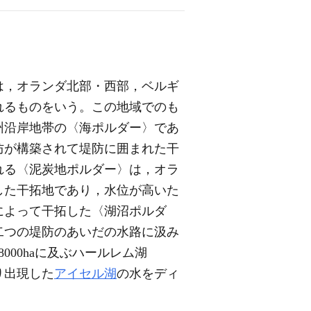
は，オランダ北部・西部，ベルギ
れるものをいう。この地域でのも
州沿岸地帯の〈海ポルダー〉であ
防が構築されて堤防に囲まれた干
れる〈泥炭地ポルダー〉は，オラ
した干拓地であり，水位が高いた
によって干拓した〈湖沼ポルダ
二つの堤防のあいだの水路に汲み
000haに及ぶハールレム湖
より出現した
アイセル湖
の水をディ