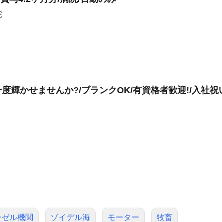
院
輝かせませんか?/ブランクOK/有資格者歓迎!/入社祝
ーゼル機関
ゾイデル海
モーター
牧畜