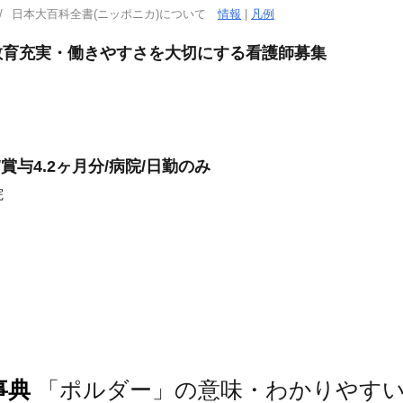
日本大百科全書(ニッポニカ)について
情報
|
凡例
」教育充実・働きやすさを大切にする看護師募集
賞与4.2ヶ月分/病院/日勤のみ
院
事典
「ポルダー」の意味・わかりやす