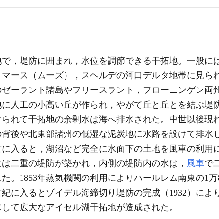
地で，堤防に囲まれ，水位を調節できる干拓地。一般に
，マース（ムーズ），スヘルデの河口デルタ地帯に見ら
のゼーラント諸島やフリースラント，フローニンゲン両
地に人工の小高い丘が作られ，やがて丘と丘とを結ぶ堤
けられて干拓地の余剰水は海へ排水された。中世以後現
の背後や北東部諸州の低湿な泥炭地に水路を設けて排水
世に入ると，湖沼など完全に水面下の土地を風車の利用
には二重の堤防が築かれ，内側の堤防内の水は，
風車
で
。1853年蒸気機関の利用によりハールレム南東の1万8
れ，20世紀に入るとゾイデル海締切り堤防の完成（1932）に
水して広大なアイセル湖干拓地が造成された。