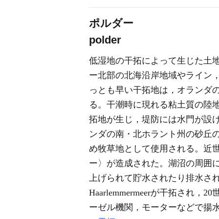
ポルダー
polder
低湿地の干拓によって生じた土
ー北部の北海沿岸地域やライン
っとも早い干拓地は，オランダ
る。干潮時に現れる粘土質の陸
拓地が生じ，堤防には水門が設
ンダの南・北ホラント州の砂丘
め牧草地として使用される。近
ー〉が造成された。湖沼の周囲
上げられて貯水されたり排水された
Haarlemmermeerが干拓さ
ーゼル機関，モーターなどで揚