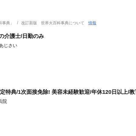
科事典」
改訂新版 世界大百科事典について
情報
の介護士/日勤のみ
ンあじさい
k限定特典/1次面接免除! 美容未経験歓迎/年休120日以上/
浜院