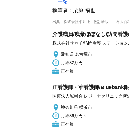
→
干拓
執筆者：
栗原 福也
出典
株式会社平凡社「改訂新版 世界大百
介護職員/残業ほぼなし/訪問看護
株式会社サカイ/訪問看護 ステーショ
愛知県 名古屋市
月給32万円
正社員
正看護師・准看護師/Blueban
医療法人誠崇会 レジーナクリニック横
神奈川県 横浜市
月給36万円～
正社員