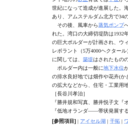
世紀になって造成が進展した。
あり、アムステルダム北方で34
その後、風車から
蒸気ポンプ
れた。湾口の大締切堤防は1932
の巨大ポルダーが計画され、ウィ
レボラント（5万4000ヘクター
に関しては、
築堤
はされたもの
ポルダー内は一般に
地下水位
の排水良好地では畑作や花卉(か
の拡大などから、住宅・工業用
［長谷川孝治］
『勝井規和写真、勝井悦子文『オ
『低地オランダ――帯状発展する
[参照項目]
|
アイセル湖
|
干拓
|