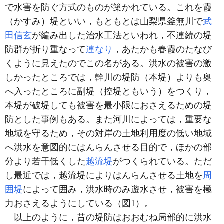
で水害を防ぐ方式のものが築かれている。これを霞
（かすみ）堤といい，もともとは山梨県釜無川で
武
田信玄
が編み出した治水工法といわれ，不連続の堤
防群が折り重なって
連なり
，あたかも春霞のたなび
くように見えたのでこの名がある。洪水の被害の激
しかったところでは，幹川の堤防（本堤）よりも奥
へ入ったところに副堤（控堤ともいう）をつくり，
本堤が破堤しても被害を最小限におさえるための堤
防とした事例もある。また河川によっては，重要な
地域を守るため，その対岸の土地利用度の低い地域
へ洪水を意図的にはんらんさせる目的で，ほかの部
分より若干低くした
越流堤
がつくられている。ただ
し最近では，越流堤によりはんらんさせる土地を
周
囲堤
によって囲み，洪水時のみ遊水させ，被害を極
力おさえるようにしている（図1）。
以上のように，昔の堤防はおおむね局部的に洪水