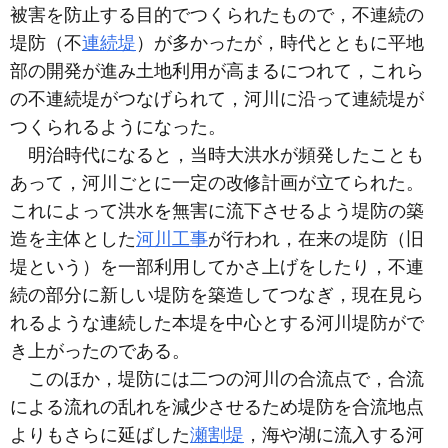
被害を防止する目的でつくられたもので，不連続の
堤防（不
連続堤
）が多かったが，時代とともに平地
部の開発が進み土地利用が高まるにつれて，これら
の不連続堤がつなげられて，河川に沿って連続堤が
つくられるようになった。
明治時代になると，当時大洪水が頻発したことも
あって，河川ごとに一定の改修計画が立てられた。
これによって洪水を無害に流下させるよう堤防の築
造を主体とした
河川工事
が行われ，在来の堤防（旧
堤という）を一部利用してかさ上げをしたり，不連
続の部分に新しい堤防を築造してつなぎ，現在見ら
れるような連続した本堤を中心とする河川堤防がで
き上がったのである。
このほか，堤防には二つの河川の合流点で，合流
による流れの乱れを減少させるため堤防を合流地点
よりもさらに延ばした
瀬割堤
，海や湖に流入する河