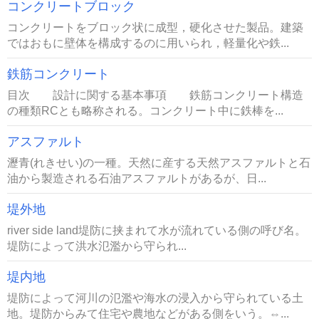
コンクリートブロック
コンクリートをブロック状に成型，硬化させた製品。建築
ではおもに壁体を構成するのに用いられ，軽量化や鉄...
鉄筋コンクリート
目次 設計に関する基本事項 鉄筋コンクリート構造
の種類RCとも略称される。コンクリート中に鉄棒を...
アスファルト
瀝青(れきせい)の一種。天然に産する天然アスファルトと石
油から製造される石油アスファルトがあるが、日...
堤外地
river side land堤防に挟まれて水が流れている側の呼び名。
堤防によって洪水氾濫から守られ...
堤内地
堤防によって河川の氾濫や海水の浸入から守られている土
地。堤防からみて住宅や農地などがある側をいう。⇔...