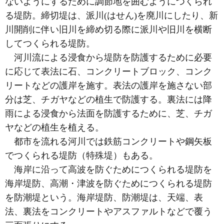
ないようにするために調節地を囲むようにつくられ
る堤防。締切堤は、派川(はせん)を廃川にしたり、新
川開削に伴い旧川を締め切る際に派川や旧川を横断
してつくられる堤防。
河川流による浸食から堤防を防護するために必要
に応じて表法に石、コンクリートブロック、コンク
リートなどの護岸を施す。表法の護岸を施さない部
分は芝、チガヤなどの植生で防護する。裏法には降
雨による浸食から法面を防護するために、芝、チガ
ヤなどの植生を植える。
都市を流れる河川では鉄筋コンクリートや鋼矢板
でつくられる堤防（特殊堤）もある。
海岸に沿って高波を防ぐためにつくられる堤防を
海岸堤防、高潮・津波を防ぐためにつくられる堤防
を防潮堤という。海岸堤防、防潮堤は、天端、表
法、裏法をコンクリートやアスファルトなどで覆う