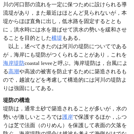
川の河口部の流れを一定に保つために設けられる導
流堤があり，また最近はほとんど見られないが，本
堤からほぼ直角に出し，低水路を固定するととも
に，洪水時には水を遊ばせて洪水の勢いを緩和させ
ることを目的とした
横堤
もある。
以上，述べてきたのは河川の堤防についてである
が，海岸にも堤防がつくられることがあり，これを
海岸堤防
coastal leveeと呼ぶ。海岸堤防は，台風によ
る
高潮
や高波の被害を防止するために築造されるも
ので，越波などを考慮して構造的には河川の堤防よ
りは強固にしてある。
堤防の構造
堤防は，通常土砂で築造されることが多いが，水の
勢いが激しいところでは
護岸
で保護するほか，ふつ
うは芝で法面（のりめん）を保護して表面の欠落を
防ぐ。海岸堤防の場合は越波を考えて海側だけでな