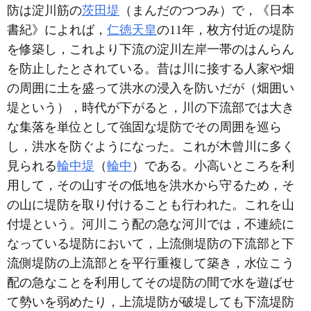
防は淀川筋の
茨田堤
（まんだのつつみ）で，《日本
書紀》によれば，
仁徳天皇
の11年，枚方付近の堤防
を修築し，これより下流の淀川左岸一帯のはんらん
を防止したとされている。昔は川に接する人家や畑
の周囲に土を盛って洪水の浸入を防いだが（畑囲い
堤という），時代が下がると，川の下流部では大き
な集落を単位として強固な堤防でその周囲を巡ら
し，洪水を防ぐようになった。これが木曾川に多く
見られる
輪中堤
（
輪中
）である。小高いところを利
用して，その山すその低地を洪水から守るため，そ
の山に堤防を取り付けることも行われた。これを山
付堤という。河川こう配の急な河川では，不連続に
なっている堤防において，上流側堤防の下流部と下
流側堤防の上流部とを平行重複して築き，水位こう
配の急なことを利用してその堤防の間で水を遊ばせ
て勢いを弱めたり，上流堤防が破堤しても下流堤防