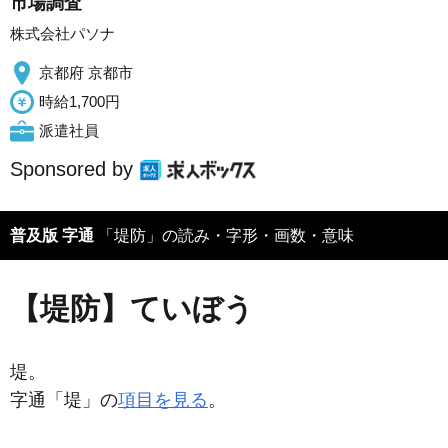
市場調査
株式会社パソナ
京都府 京都市
時給1,700円
派遣社員
Sponsored by
普及版 字通
「堤防」の読み・字形・画数・意味
【堤防】ていぼう
堤。
字通「堤」の
項目を見る
。