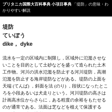
ブリタニカ国際大百科事典 小項目事典
「堤防」の意味・わ
かりやすい解説
堤防
ていぼう
dike， dyke
流水を一定の区域内に制限し，区域外に氾濫させな
いことを目的として土砂などを盛って造られた土木
工作物。河川の洪水氾濫を防止する河川堤防，高潮
氾濫を防止する海岸堤防などがある。堤防の上面を
天端 (てんば) ，斜面を法 (のり) ，段状になったとこ
ろを小段あるいは犬走りという。河川堤防の高さは
計画高水位からさらに，ある程度の余裕をもたせる
のが通常である。法面は芝などを植えて保護する