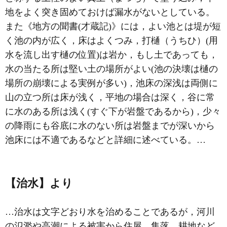
地をよく突き固めておけば漏水がないとしている。
また《地方の聞書(才蔵記)》には，よい池とは堤が短
く池の内が広く，床はよくつみ，打樋（うちひ）(用
水を流し出す
樋
の位置)は岩か，もし土であっても，
水の当たる所は堅い土の場所がよい(池の決壊は樋の
場所の崩壊による実例が多い)，池床の深浅は両側に
山の立つ所は床が浅く，平地の場合は深く，谷に常
に水のある所は浅く(すぐ下が岩盤であるから)，少々
の降雨にも谷底に水のない所は岩盤までが深いから
池床には不適であるなどと詳細に述べている。…
【治水】より
…治水は文字どおり水を治めることであるが，河川
の氾濫や高潮による被害から住屋，集落，耕地など