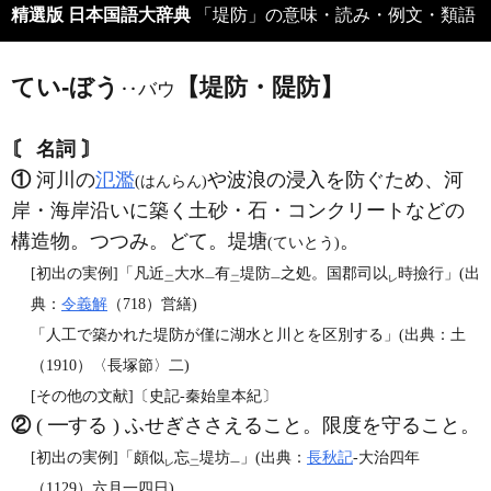
精選版 日本国語大辞典
「堤防」の意味・読み・例文・類語
てい‐ぼう
【堤防・隄防】
‥バウ
〘 名詞 〙
①
河川の
氾濫
や波浪の浸入を防ぐため、河
(はんらん)
岸・海岸沿いに築く土砂・石・コンクリートなどの
構造物。つつみ。どて。堤塘
。
(ていとう)
[初出の実例]「凡近
大水
有
堤防
之処。国郡司以
時撿行」(出
二
一
二
一
レ
典：
令義解
（718）営繕)
「人工で築かれた堤防が僅に湖水と川とを区別する」(出典：土
（1910）〈長塚節〉二)
[その他の文献]〔史記‐秦始皇本紀〕
②
( ━する ) ふせぎささえること。限度を守ること。
[初出の実例]「頗似
忘
堤坊
」(出典：
長秋記
‐大治四年
レ
二
一
（1129）六月一四日)