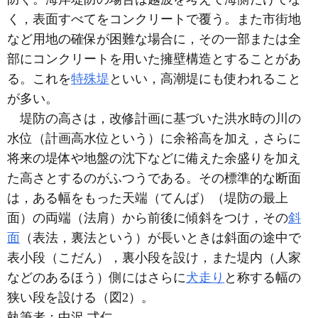
く，表面すべてをコンクリートで覆う。また市街地
など用地の確保が困難な場合に，その一部または全
部にコンクリートを用いた擁壁構造とすることがあ
る。これを
特殊堤
といい，高潮堤にも使われること
が多い。
堤防の高さは，改修計画に基づいた洪水時の川の
水位（計画高水位という）に余裕高を加え，さらに
将来の堤体や地盤の沈下などに備えた余盛りを加え
た高さとするのがふつうである。その標準的な断面
は，ある幅をもった天端（てんば）（堤防の最上
面）の両端（法肩）から前後に傾斜をつけ，その
斜
面
（表法，裏法という）が長いときは斜面の途中で
表小段（こだん），裏小段を設け，また堤内（人家
などのあるほう）側にはさらに
犬走り
と称する幅の
狭い段を設ける（図2）。
執筆者：
中沢 弌仁