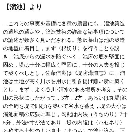
【溜池】より
…これらの事実を基礎に各種の農書にも，溜池築造
の適地の選定や，築造技術の詳細な諸事項について
の論述が数多く見いだされる。熊沢蕃山は池の築造
の地盤に着目し，まず〈根切り〉を行うことを説
き，池底からの漏水を防ぐべく，池床の底を堅固に
固め，堤は十分に幅広く堅固に，十分の人夫を投じ
て築くべしとし，佐藤信淵は《堤防溝洫志》に，溜
池は土地が高く川水を用水に引き揚げ難い所に築く
とし，まず，よく谷川･清水のある場所を考え，その
山の形状にしたがって，3方，2方，あるいは丸堤(池
の全周を堤で囲む)を築いて谷水を蓄え，堤の大小は
溜池面積の広狭に準じ，勾配は内法（うちのり）7寸
5分，外法5寸が法であり，堤の内腹は〈ハセネリ〉
と称する土性のよい真土（まつち）で塗り込み，下