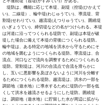
と不連続堤（霞堤(かすみてい)）がある。
堤防は、機能に応じて本堤、副堤（控堤(ひかえて
い)、二線堤）、輪中堤(わじゅうてい)、導流堤、背
割堤(せわりてい)、越流堤(えつりゅうてい)、囲繞堤
(いぎょうてい)、締切堤などの名がつけられる。本堤
は河道に沿ってつくられる堤防で、副堤は本堤が破
堤した場合に備えて本堤の背後につくられる堤防。
輪中堤は、ある特定の地域を洪水から守るためにそ
の地域を囲むようにつくられる堤防。導流堤は、合
流点、河口などで流向を調整するためにつくられる
堤防。背割堤は、河川の合流点で合流を滑らかに
し、互いに悪影響を及ぼさないように河川を分離す
るためにつくられる堤防。越流堤は、洪水の一部を
調節地（遊水地）に導水するために堤防の一部を低
くして洪水を越流させるようにした堤防。囲繞堤
は、調節地（遊水地）に貯留した水が周辺に拡がら