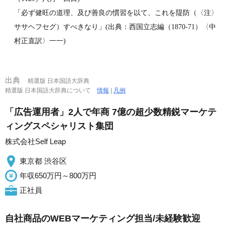
「必ず健旺の道理、及び善良の慣習を以て、これを隄防（〈注〉
ササヘフセグ）すべきなり」(出典：西国立志編（1870‐71）〈中
村正直訳〉一一)
出典
精選版 日本国語大辞典
精選版 日本国語大辞典について
情報
|
凡例
「広告運用者」2人で年商 7億の超少数精鋭マーケテ
ィングスペシャリスト集団
株式会社Self Leap
東京都 渋谷区
年収650万円～800万円
正社員
自社商品のWEBマーケティング担当/未経験歓迎