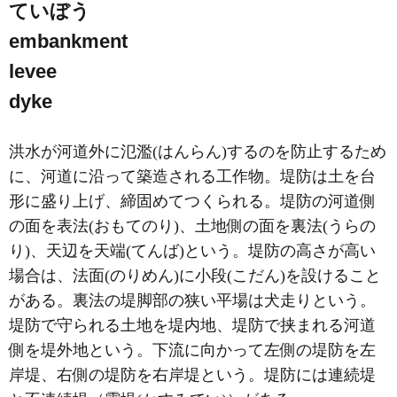
ていぼう
embankment
levee
dyke
洪水が河道外に氾濫(はんらん)するのを防止するため
に、河道に沿って築造される工作物。堤防は土を台
形に盛り上げ、締固めてつくられる。堤防の河道側
の面を表法(おもてのり)、土地側の面を裏法(うらの
り)、天辺を天端(てんば)という。堤防の高さが高い
場合は、法面(のりめん)に小段(こだん)を設けること
がある。裏法の堤脚部の狭い平場は犬走りという。
堤防で守られる土地を堤内地、堤防で挟まれる河道
側を堤外地という。下流に向かって左側の堤防を左
岸堤、右側の堤防を右岸堤という。堤防には連続堤