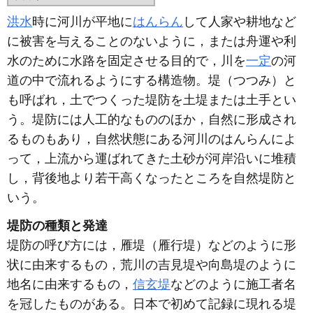
洪水
時に河川が平地に
はんらん
して人家や耕地など
に被害を与えることのないように，または舟運や利
水のために水路を固定させる目的で，川を
一定
の河
道の中で流れるようにする構造物。堤（つつみ）と
も呼ばれ，土でつくった堤防を土堤または土手とい
う。堤防には人工的なもののほか，自然に形成され
るものもあり，自然状態にある河川のはんらんによ
って，上流から運ばれてきた土砂が河岸沿いに堆積
し，背後地より若干高くなったところを自然堤防と
いう。
堤防の種類と発達
堤防の呼び方には，雁堤（雁行堤）などのように形
状に由来するもの，荒川の吉見堤や向島堤のように
地名に由来するもの，
信玄堤
などのように施工者名
を冠したものがある。日本で初めて記録に現れる堤