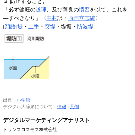
２
防止すること。
「必ず健旺の
道理
、及び善良の
慣習
を以て、これを
―すべきなり」〈
中村
訳・
西国立志編
〉
[
類語
]
堤
・
土手
・
突堤
・堤塘・
防波堤
出典
小学館
デジタル大辞泉について
情報
|
凡例
デジタルマーケティングアナリスト
トランスコスモス株式会社