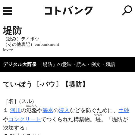
堤防
（読み）テイボウ
（その他表記）embankment
levee
デジタル大辞泉
「堤防」の意味・読み・例文・類語
てい‐ぼう〔‐バウ〕【堤防】
［名］
(スル)
はんらん
１
河川
の
氾濫
や
海水
の
浸入
などを防ぐために、
土砂
つつみ
や
コンクリート
でつくられた構築物。
堤
。「
堤防
が
決壊する」