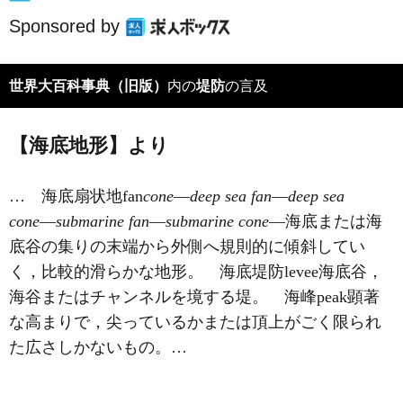
Sponsored by
世界大百科事典（旧版）
内の
堤防
の言及
【海底地形】より
… 海底扇状地fan
cone
―
deep
sea
fan
―
deep
sea
cone
―
submarine
fan
―
submarine
cone
―海底または海
底谷の集りの末端から外側へ規則的に傾斜してい
く，比較的滑らかな地形。 海底堤防levee海底谷，
海谷またはチャンネルを境する堤。 海峰peak顕著
な高まりで，尖っているかまたは頂上がごく限られ
た広さしかないもの。…