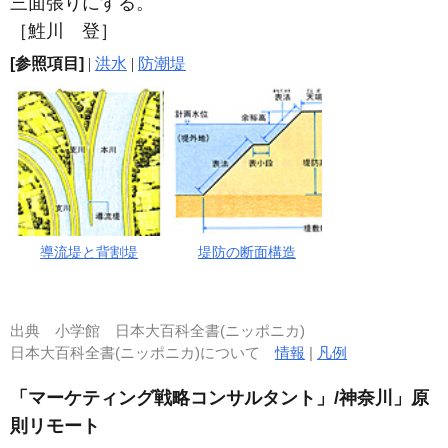
三面張りにする。
［鮏川 登］
[参照項目]
|
洪水
|
防潮堤
導流堤と背割堤
堤防の断面構造
出典
小学館 日本大百科全書(ニッポニカ)
日本大百科全書(ニッポニカ)について
情報
|
凡例
「マーケティング戦略コンサルタント」/神奈川」原
則リモート