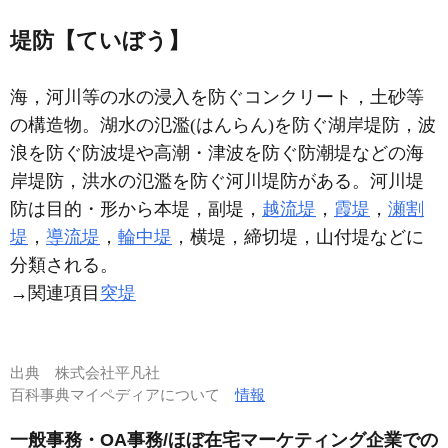
堤防【ていぼう】
海，河川等の水の浸入を防ぐコンクリート，土砂等
の構造物。湖水の氾濫(はんらん)を防ぐ湖岸堤防，波
浪を防ぐ防波堤や高潮・津波を防ぐ防潮堤などの海
岸堤防，洪水の氾濫を防ぐ河川堤防がある。河川堤
防は目的・形から本堤，副堤，
越流堤
，
霞堤
，
瀬割
堤
，
導流堤
，
輪中堤
，横堤，締切堤，山付堤などに
分類される。
→関連項目
突堤
出典
株式会社平凡社
百科事典マイペディアについて
情報
一般事務・OA事務/ほぼ在宅マーケティング企業での