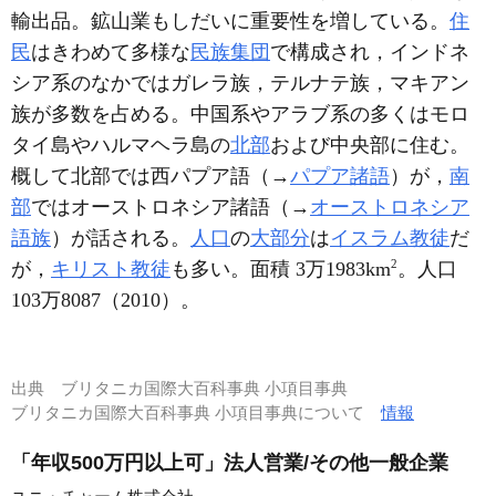
輸出品。鉱山業もしだいに重要性を増している。
住
民
はきわめて多様な
民族集団
で構成され，インドネ
シア系のなかではガレラ族，テルナテ族，マキアン
族が多数を占める。中国系やアラブ系の多くはモロ
タイ島やハルマヘラ島の
北部
および中央部に住む。
概して北部では西パプア語（→
パプア諸語
）が，
南
部
ではオーストロネシア諸語（→
オーストロネシア
語族
）が話される。
人口
の
大部分
は
イスラム教徒
だ
2
が，
キリスト教徒
も多い。面積 3万1983km
。人口
103万8087（2010）。
出典
ブリタニカ国際大百科事典 小項目事典
ブリタニカ国際大百科事典 小項目事典について
情報
「年収500万円以上可」法人営業/その他一般企業