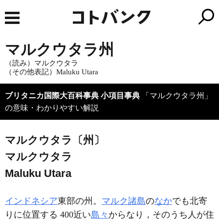
マルクウタラ州
（読み）マルクウタラ
（その他表記）Maluku Utara
ブリタニカ国際大百科事典 小項目事典
「マルクウタラ州」
の意味・わかりやすい解説
マルクウタラ〔州〕
マルクウタラ
Maluku Utara
インドネシア
東部の州。
マルク諸島
の
なか
でも北寄
りに位置する 400近い
島々
からなり，そのうち人が住