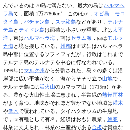
んでいるのは 70島に満たない。最大の島は
ハルマヘ
2
ラ島
で，面積 1万7780km
。このほか，
オビ島
，
モロ
タイ島
，
バチャン島
，
スラ諸島
などがあり，
テルナ
テ島
と
ティドレ島
は面積は小さいが重要。北は
太平
洋
，東は
ハルマヘラ海
，南は
セラム海
，西は
モルッ
カ海
と境を接している。
州都
は正式にはハルマヘラ
島中部に位置するソフィフィだが，行政はこれまで
テルナテ島のテルナテを中心に行なわれている。
1999年に
マルク州
から分割された。島々の多くは沿
岸部に広い平地がなく，海からそそり立つ
山地
で，
テルナテ島には
活火山
のガマラマ山（1715m）があ
る。豊かな火山性土壌に恵まれ，半常緑の
熱帯雨林
がよく育つ。地味がそれほど豊かでない地域は
灌木
や
低木
で覆われている。タイハクオウムの生息地
で，固有種として有名。経済はおもに農業，
漁業
，
林業に支えられ，林業の主産品である
合板
は貴重な