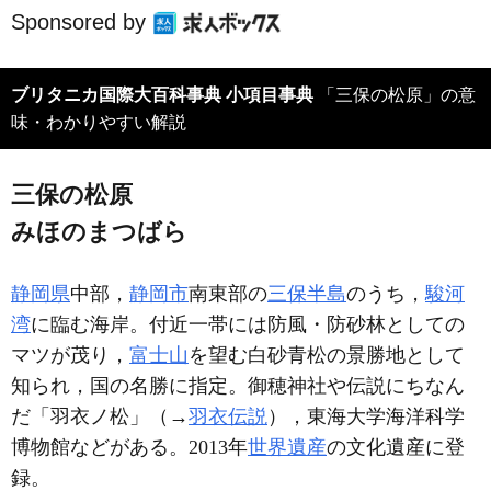
Sponsored by
ブリタニカ国際大百科事典 小項目事典
「三保の松原」の意
味・わかりやすい解説
三保の松原
みほのまつばら
静岡県
中部，
静岡市
南東部の
三保半島
のうち，
駿河
湾
に臨む海岸。付近一帯には防風・防砂林としての
マツが茂り，
富士山
を望む白砂青松の景勝地として
知られ，国の名勝に指定。御穂神社や伝説にちなん
だ「羽衣ノ松」（→
羽衣伝説
），東海大学海洋科学
博物館などがある。2013年
世界遺産
の文化遺産に登
録。