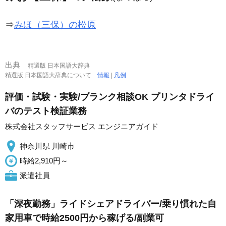
⇒
みほ（三保）の松原
出典
精選版 日本国語大辞典
精選版 日本国語大辞典について
情報
|
凡例
評価・試験・実験/ブランク相談OK プリンタドライ
バのテスト検証業務
株式会社スタッフサービス エンジニアガイド
神奈川県 川崎市
時給2,910円～
派遣社員
「深夜勤務」ライドシェアドライバー/乗り慣れた自
家用車で時給2500円から稼げる/副業可