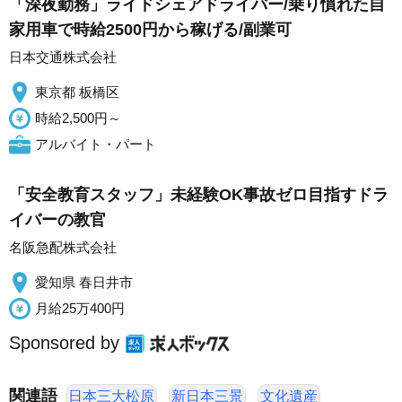
「深夜勤務」ライドシェアドライバー/乗り慣れた自
家用車で時給2500円から稼げる/副業可
日本交通株式会社
東京都 板橋区
時給2,500円～
アルバイト・パート
「安全教育スタッフ」未経験OK事故ゼロ目指すドラ
イバーの教官
名阪急配株式会社
愛知県 春日井市
月給25万400円
Sponsored by
関連語
日本三大松原
新日本三景
文化遺産