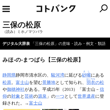
三保の松原
（読み）ミホノマツバラ
デジタル大辞泉
「三保の松原」の意味・読み・例文・類語
みほ‐の‐まつばら【三保の松原】
さし
静岡県
静岡市清水区の、
駿河湾
に延びる
砂嘴
にある
はごろも
松原
。
富士山
を望む
景勝地
として知られ、
羽衣
の松
や
御穂神社
がある。平成25年（2013）「富士山－
信
仰
の
対象
と
芸術
の
源泉
」の
一つ
として
世界遺産
に登
録された。→
富士山