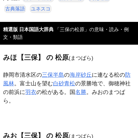
古典落語
ユネスコ
精選版 日本国語大辞典
「三保の松原」の意味・読み・例
文・類語
みほ【三保】 の 松原
(まつばら)
静岡市清水区の
三保半島
の
海岸砂丘
に連なる松の
防
風林
。富士山を望む
白砂青松
の景勝地で、御穂神社
の前浜に
羽衣
の松がある。国
名勝
。みおのまつば
ら。
みお【三保】 の 松原
(まつばら)