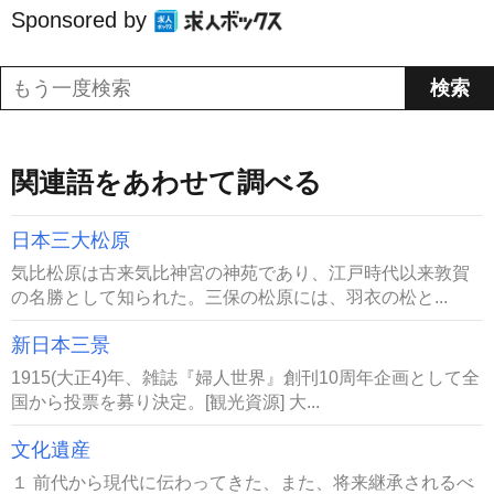
Sponsored by
関連語をあわせて調べる
日本三大松原
気比松原は古来気比神宮の神苑であり、江戸時代以来敦賀
の名勝として知られた。三保の松原には、羽衣の松と...
新日本三景
1915(大正4)年、雑誌『婦人世界』創刊10周年企画として全
国から投票を募り決定。[観光資源] 大...
文化遺産
１ 前代から現代に伝わってきた、また、将来継承されるべ