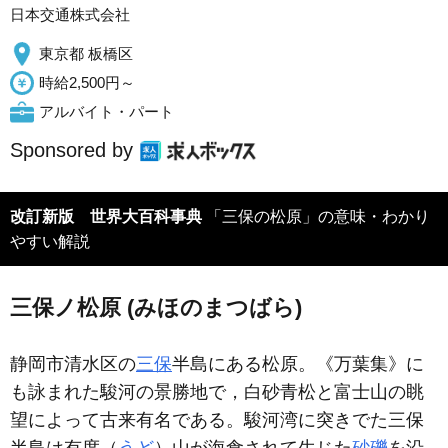
日本交通株式会社
東京都 板橋区
時給2,500円～
アルバイト・パート
Sponsored by
改訂新版 世界大百科事典
「三保の松原」の意味・わかり
やすい解説
三保ノ松原 (みほのまつばら)
静岡市清水区の
三保
半島にある松原。《万葉集》に
も詠まれた駿河の景勝地で，白砂青松と富士山の眺
望によって古来有名である。駿河湾に突きでた三保