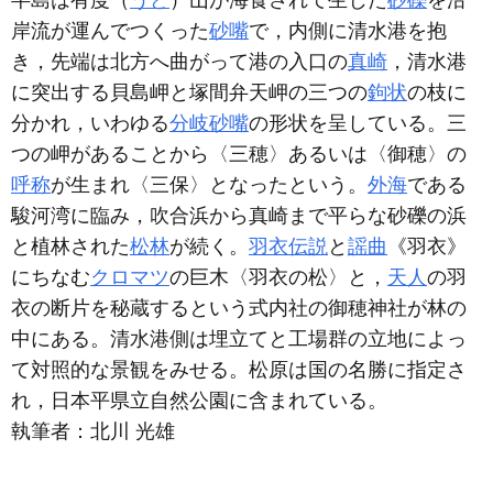
半島は有度（
うど
）山が海食されて生じた
砂礫
を沿
岸流が運んでつくった
砂嘴
で，内側に清水港を抱
き，先端は北方へ曲がって港の入口の
真崎
，清水港
に突出する貝島岬と塚間弁天岬の三つの
鉤状
の枝に
分かれ，いわゆる
分岐砂嘴
の形状を呈している。三
つの岬があることから〈三穂〉あるいは〈御穂〉の
呼称
が生まれ〈三保〉となったという。
外海
である
駿河湾に臨み，吹合浜から真崎まで平らな砂礫の浜
と植林された
松林
が続く。
羽衣伝説
と
謡曲
《羽衣》
にちなむ
クロマツ
の巨木〈羽衣の松〉と，
天人
の羽
衣の断片を秘蔵するという式内社の御穂神社が林の
中にある。清水港側は埋立てと工場群の立地によっ
て対照的な景観をみせる。松原は国の名勝に指定さ
れ，日本平県立自然公園に含まれている。
執筆者：
北川 光雄