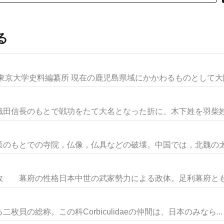
る
東京大学史料編纂所 現在の鹿児島県域にかかわるものとして大隅国
田信長のもとで戦功をたて大名となった折に、木下姓を羽柴姓に
のもとでの寺院，仏像，仏具などの破壊。中国では，北魏の太武
府の性格日本中世の武家勢力による政体。足利幕府ともいう
貝の総称。この科Corbiculidaeの仲間は、日本のみなら...