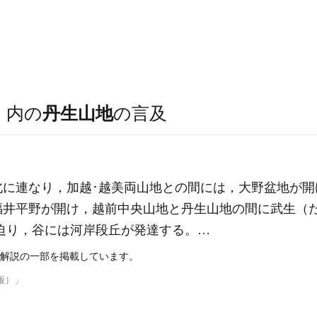
）
内の
丹生山地
の言及
北に連なり，加越･越美両山地との間には，大野盆地が開
福井平野
が開け，越前中央山地と丹生山地の間に武生（
に迫り，谷には河岸段丘が発達する。…
解説の一部を掲載しています。
版）」