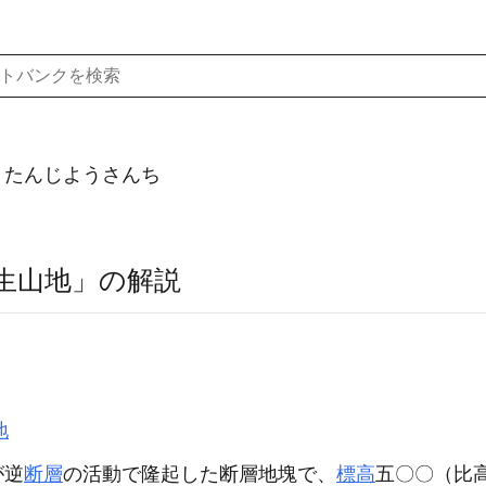
）たんじようさんち
生山地」の解説
地
が逆
断層
の活動で隆起した断層地塊で、
標高
五〇〇
（比