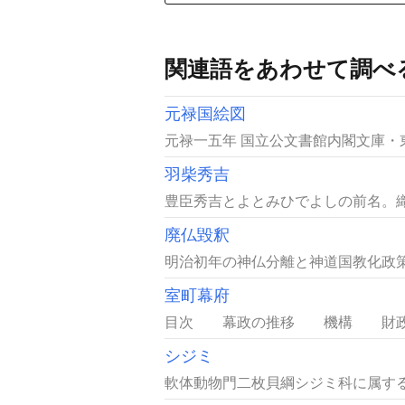
関連語をあわせて調べ
元禄国絵図
元禄一五年 国立公文書館内閣文庫・
羽柴秀吉
豊臣秀吉とよとみひでよしの前名。織
廃仏毀釈
明治初年の神仏分離と神道国教化政策
室町幕府
目次 幕政の推移 機構 財政 幕
シジミ
軟体動物門二枚貝綱シジミ科に属する二枚