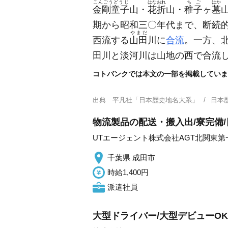
こんごうどうじ
はなおれ
ちご
はか
金剛童子
山・
花折
山・
稚子
ヶ
墓
期から昭和三〇年代まで、断続
やまだ
西流する
山田
川に
合流
。一方、
田川と淡河川は山地の西で合流
コトバンクでは本文の一部を掲載していま
出典
平凡社「日本歴史地名大系」
日本
物流製品の配送・搬入出/寮完備/
UTエージェント株式会社AGT北関東第
千葉県 成田市
時給1,400円
派遣社員
大型ドライバー/大型デビューOK/