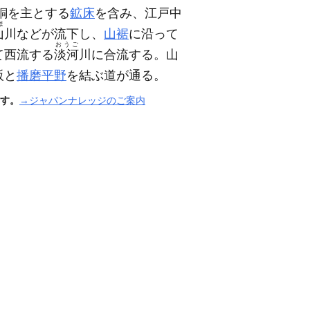
銅を主とする
鉱床
を含み、江戸中
ま
山
川などが流下し、
山裾
に沿って
おうご
て西流する
淡河
川に合流する。山
阪と
播磨平野
を結ぶ道が通る。
す。
→ジャパンナレッジのご案内