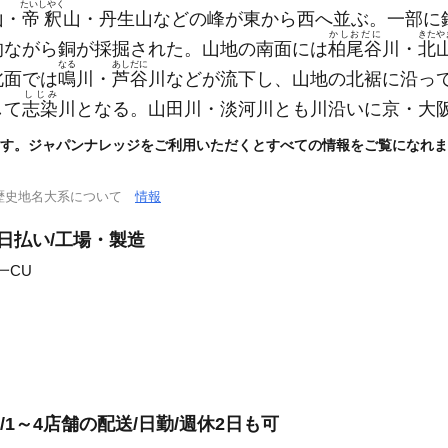
たいしやく
山・
帝釈
山・丹生山などの峰が東から西へ並ぶ。一部に
かしおだに
きたや
的ながら銅が採掘された。山地の南面には
柏尾谷
川・
北
なる
あしだに
北面では
鳴
川・
芦谷
川などが流下し、山地の北裾に沿っ
しじみ
して
志染
川となる。山田川・淡河川とも川沿いに京・大
す。ジャパンナレッジをご利用いただくとすべての情報をご覧になれま
歴史地名大系について
情報
日払い/工場・製造
一CU
1～4店舗の配送/日勤/週休2日も可