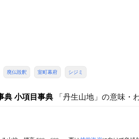
廃仏毀釈
室町幕府
シジミ
事典 小項目事典
「丹生山地」の意味・