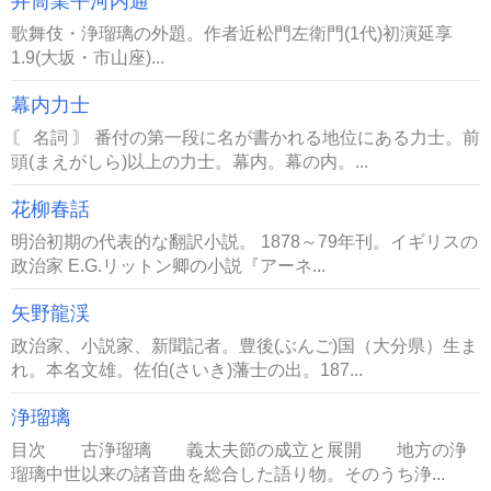
井筒業平河内通
歌舞伎・浄瑠璃の外題。作者近松門左衛門(1代)初演延享
1.9(大坂・市山座)...
幕内力士
〘 名詞 〙 番付の第一段に名が書かれる地位にある力士。前
頭(まえがしら)以上の力士。幕内。幕の内。...
花柳春話
明治初期の代表的な翻訳小説。 1878～79年刊。イギリスの
政治家 E.G.リットン卿の小説『アーネ...
矢野龍渓
政治家、小説家、新聞記者。豊後(ぶんご)国（大分県）生ま
れ。本名文雄。佐伯(さいき)藩士の出。187...
浄瑠璃
目次 古浄瑠璃 義太夫節の成立と展開 地方の浄
瑠璃中世以来の諸音曲を総合した語り物。そのうち浄...