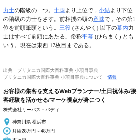
力士
の階級の一つ。
十両
より上位で，
小結
より下位
の階級の力士をさす。前相撲の頭の
意味
で，その第1
位を前頭筆頭という。
三役
(さんやく) 以下の
幕内
力
士はすべて前頭にあたる。俗称
平幕
(ひらまく) とも
いう。現在は東西 17枚目まである。
出典
ブリタニカ国際大百科事典 小項目事典
ブリタニカ国際大百科事典 小項目事典について
情報
お客様の集客を支えるWebプランナー/土日祝休み/接
客経験を活かせる/マーケ視点が身につく
株式会社リーパス・バディ
神奈川県 横浜市
月給28万円～48万円
正社員