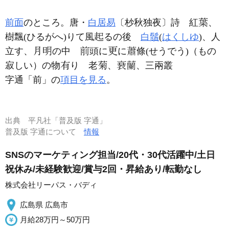
前面
のところ。唐・
白居易
〔杪秋独夜〕詩 紅
、
樹飄(ひるがへ)りて風
るの後
白鬚
(
はくしゆ
)、人
立す、
の中
頭に
に
條(せうでう)（もの
寂しい）の物
り 老
、
、三兩叢
字通「前」の
項目を見る
。
出典
平凡社「普及版 字通」
普及版 字通について
情報
SNSのマーケティング担当/20代・30代活躍中/土日
祝休み/未経験歓迎/賞与2回・昇給あり/転勤なし
株式会社リーパス・バディ
広島県 広島市
月給28万円～50万円