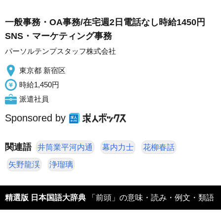
一般事務・OA事務/在宅週2日電話なし時給1450円
SNS・マーケティング事務
パーソルテンプスタッフ株式会社
東京都 新宿区
時給1,450円
派遣社員
Sponsored by
関連語
井筒業平河内通
幕内力士
花柳春話
矢野龍渓
浄瑠璃
精選版 日本国語大辞典
「前頭」の意味・読み・例文・類語