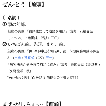
ぜん‐とう【前頭】
〘 名詞 〙
①
頭の前部。
[初出の実例]「前頭禿にして眼鏡を用ひ」(出典：花柳春話
（1878‐79）〈織田純一郎訳〉三〇)
②
いちばん前。先頭。また、前。
[初出の実例]「供
奉神事
諸司行列、第一前頭内膳司膳部伴造一
二
一
人」(
出典
：
延喜式
（927）
三一
)
「驍将法美が勇を恃て前頭に進み」(出典：経国美談（1883‐84）
〈矢野龍渓〉後)
[その他の文献]〔白居易‐対酒勧令公開春遊宴詩〕
まえ‐がしら
【前頭】
まへ‥