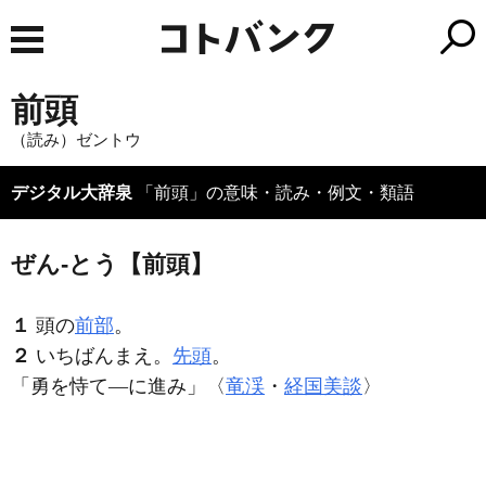
前頭
（読み）ゼントウ
デジタル大辞泉
「前頭」の意味・読み・例文・類語
ぜん‐とう【前頭】
１
頭の
前部
。
２
いちばんまえ。
先頭
。
「勇を恃て―に進み」〈
竜渓
・
経国美談
〉