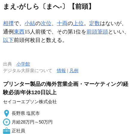
まえ‐がしら〔まへ‐〕【前頭】
相撲
で、
小結
の
次位
、
十両
の
上位
。
定数
はないが、
通例
東西
15人前後で、その第1位を
前頭筆頭
といい、
以下
前頭何枚目と数える。
出典
小学館
デジタル大辞泉について
情報
|
凡例
プリンター製品の海外営業企画・マーケティング/経
験必須/年休120日以上
セイコーエプソン株式会社
長野県 塩尻市
月給28万円～50万円
正社員