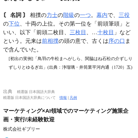
〘 名詞 〙
相撲の
力士
の
階級
の
一つ
。
幕内
で、
三役
の
下位
、十両の上位。その第一位を「前頭筆頭」と
いい、以下「前頭二枚目、
三枚目
、…
十枚目
」など
という。元来は
前相撲
の頭の意で、古くは
序の口
ま
で含んでいた。
[初出の実例]「鳥羽の牛松まへがしら、関脇はね石松の介ずしり
ずしりとゆるぎ出」(出典：浄瑠璃・井筒業平河内通（1720）五)
出典
精選版 日本国語大辞典
精選版 日本国語大辞典について
情報
|
凡例
マーケティング×AI領域でのマーケティング施策企
画・実行/未経験歓迎
株式会社ギブリー