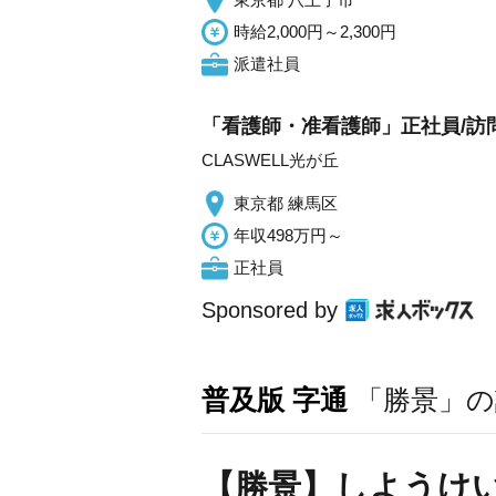
時給2,000円～2,300円
派遣社員
「看護師・准看護師」正社員/訪
CLASWELL光が丘
東京都 練馬区
年収498万円～
正社員
Sponsored by
普及版 字通
「勝景」の
【勝景】しようけ