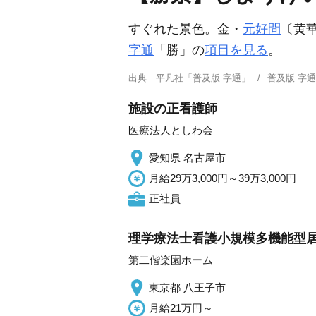
すぐれた景色。金・
元好問
〔黄
字通
「勝」の
項目を見る
。
出典
平凡社「普及版 字通」
普及版 字
施設の正看護師
医療法人としわ会
愛知県 名古屋市
月給29万3,000円～39万3,000円
正社員
理学療法士看護小規模多機能型居
第二偕楽園ホーム
東京都 八王子市
月給21万円～