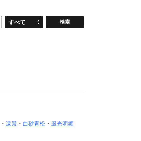
すべて
・
遠景
・
白砂青松
・
風光明媚