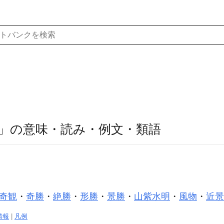
」の意味・読み・例文・類語
奇観
・
奇勝
・
絶勝
・
形勝
・
景勝
・
山紫水明
・
風物
・
近景
情報
|
凡例