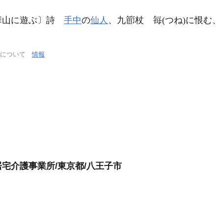
華山に遊ぶ〕詩
手中
の
仙人
、九
杖
(つね)に恨む
通について
情報
宅介護事業所/東京都/八王子市