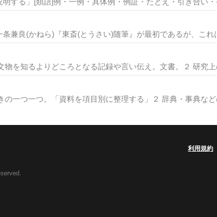
明する」[類語]例・一例・具体例・例証・たとえ・引き合い・ケー
兼良(かねら)『東斎(とうさい)随筆』が最初であるが、これは先
文物を知るよりどころとなる記録や言い伝え。文書。２ 研究上の参
きの一つ一つ。「資料を項目別に整理する」２ 辞典・事典などの見
利用規約
eserved.