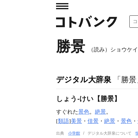
勝景
（読み）ショウケイ
デジタル大辞泉
「勝景
しょう‐けい【勝景】
すぐれた
景色
。
絶景
。
[
類語
]
美景
・
佳景
・
絶景
・
景色
・
出典
小学館
デジタル大辞泉について