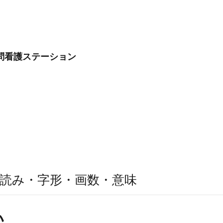
問看護ステーション
読み・字形・画数・意味
い