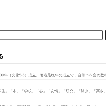
る
09年（文化5-6）成立。著者最晩年の成立で，自筆本を含め数種.
生」「本」「学校」「春」「友情」「研究」「泳ぎ」「高さ」な