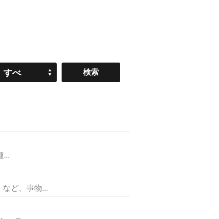
すべ
て
..
ど、事物...