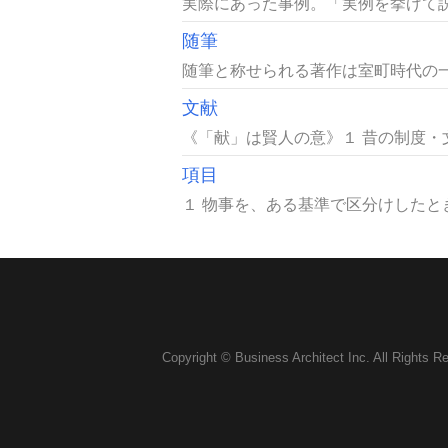
実際にあった事例。「実例を挙げて説
随筆
随筆と称せられる著作は室町時代の一条
文献
《「献」は賢人の意》１ 昔の制度・
項目
１ 物事を、ある基準で区分けしたと
Copyright © Business Architect Inc. All Rights R