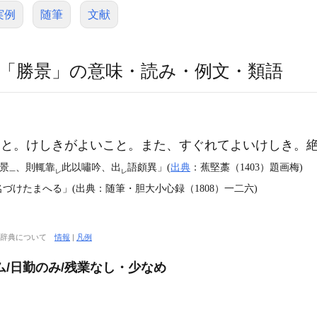
実例
随筆
文献
「勝景」の意味・読み・例文・類語
こと。けしきがよいこと。また、すぐれてよいけしき。
景
、則輒靠
此以嘯吟、出
語頗異」(
出典
：蕉堅藁（1403）題画梅)
一
レ
レ
けたまへる」(出典：随筆・胆大小心録（1808）一二六)
大辞典について
情報
|
凡例
ム/日勤のみ/残業なし・少なめ