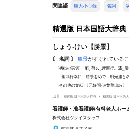
関連語
胆大小心録
名詞
精選版 日本国語大辞典
しょう‐けい【勝景】
〘 名詞 〙
風景
がすぐれている
[初出の実例]「躬
荷友
床而行。遇
勝
レ
レ
二
「聖武行幸に、勝景をめで、明光浦と名づ
[その他の文献]〔元好問‐遊黄華山詩〕
出典
精選版 日本国語大辞典
精選版 日本国語
看護師・准看護師/有料老人ホー
株式会社ツクイスタッフ
東京都 八王子市