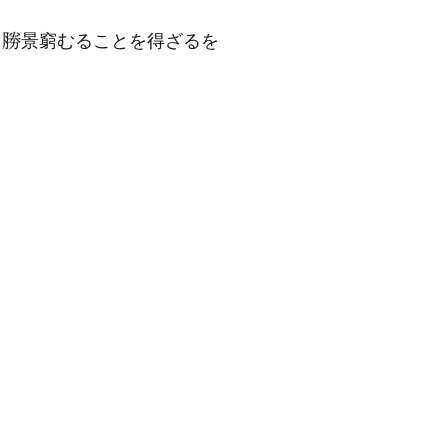
、
景窮むることを得ざるを